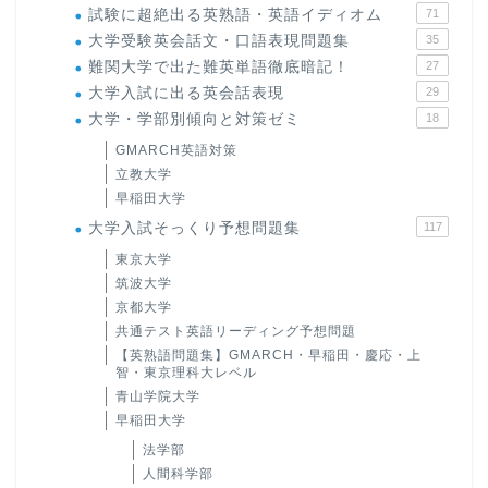
試験に超絶出る英熟語・英語イディオム
71
大学受験英会話文・口語表現問題集
35
難関大学で出た難英単語徹底暗記！
27
大学入試に出る英会話表現
29
大学・学部別傾向と対策ゼミ
18
GMARCH英語対策
立教大学
早稲田大学
大学入試そっくり予想問題集
117
東京大学
筑波大学
京都大学
共通テスト英語リーディング予想問題
【英熟語問題集】GMARCH・早稲田・慶応・上
智・東京理科大レベル
青山学院大学
早稲田大学
法学部
人間科学部