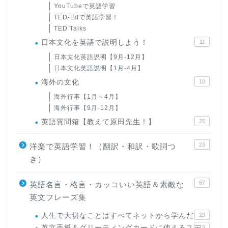
YouTubeで英語学習
TED-Edで英語学習！
TED Talks
日本文化を英語で説明しよう！
11
日本文化英語説明【9月-12月】
日本文化英語説明【1月-4月】
海外の文化
10
海外行事【1月～4月】
海外行事【9月-12月】
英語質問箱【教えて原田先生！】
25
23
洋楽で英語学習！（翻訳・和訳・歌詞つ
き）
67
英語名言・格言・カッコいい英語＆素敵な
英文フレーズ集
人生で大切なことはすべてネットから学んだ
23
英文手紙＆グリーティングカードに使えるステ
19