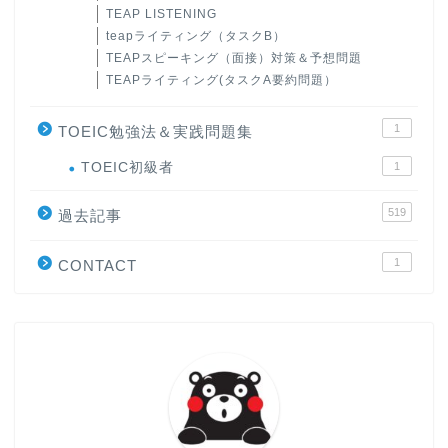
TEAP LISTENING
teapライティング（タスクB）
TEAPスピーキング（面接）対策＆予想問題
TEAPライティング(タスクA要約問題）
1
TOEIC勉強法＆実践問題集
ホーム
TOEIC初級者
1
519
原田高志の”ほぼ日刊”英語
過去記事
学習＆大学入試英語コラム
1
CONTACT
“シン”・英会話スピード表
現
大学入試英語対策講座
英語名言・格言・カッコい
い英語＆素敵な英文フレー