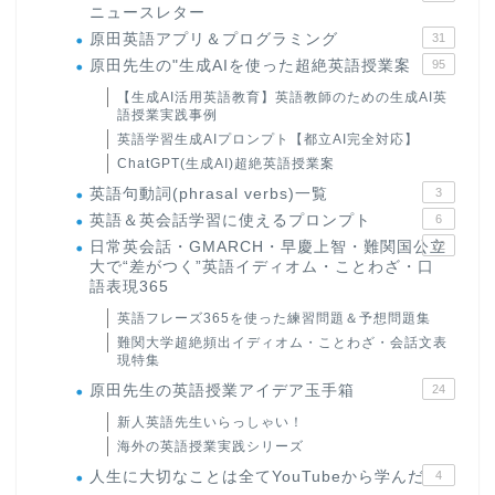
ニュースレター
原田英語アプリ＆プログラミング
31
原田先生の"生成AIを使った超絶英語授業案
95
【生成AI活用英語教育】英語教師のための生成AI英
語授業実践事例
英語学習生成AIプロンプト【都立AI完全対応】
ChatGPT(生成AI)超絶英語授業案
英語句動詞(phrasal verbs)一覧
3
英語＆英会話学習に使えるプロンプト
6
日常英会話・GMARCH・早慶上智・難関国公立
22
大で“差がつく”英語イディオム・ことわざ・口
語表現365
英語フレーズ365を使った練習問題＆予想問題集
難関大学超絶頻出イディオム・ことわざ・会話文表
現特集
原田先生の英語授業アイデア玉手箱
24
新人英語先生いらっしゃい！
海外の英語授業実践シリーズ
人生に大切なことは全てYouTubeから学んだ
4