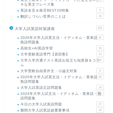
キな英文フレーズ集
英語名言＆格言BEST20特集
6
翻訳しづらい世界のことば
18
661
大学入試英語対策講座
2026年大学入試英文法・イディオム・英単語・
11
熟語問題集
高校生×AI英語学習
16
大学受験英語専門【原田塾】
13
大学入学共通テスト英語お役立ち知恵袋＆コラ
45
ム
大学受験自由英作文・小論文対策
8
2025年大学入試英文法・イディオム・英単語・
18
熟語問題集
大学入試英語正誤問題集
14
2024年大学入試文法・イディオム・英単語・熟
15
語問題集
今日の大学入試英語問題
27
難関大学入試英語超重要事項
19