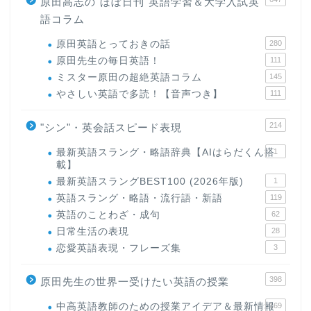
原田高志の"ほぼ日刊"英語学習＆大学入試英
語コラム
原田英語とっておきの話
280
原田先生の毎日英語！
111
ミスター原田の超絶英語コラム
145
やさしい英語で多読！【音声つき】
111
214
"シン"・英会話スピード表現
最新英語スラング・略語辞典【AIはらだくん搭
1
載】
最新英語スラングBEST100 (2026年版)
1
英語スラング・略語・流行語・新語
119
英語のことわざ・成句
62
日常生活の表現
28
恋愛英語表現・フレーズ集
3
398
原田先生の世界一受けたい英語の授業
中高英語教師のための授業アイデア＆最新情報
169