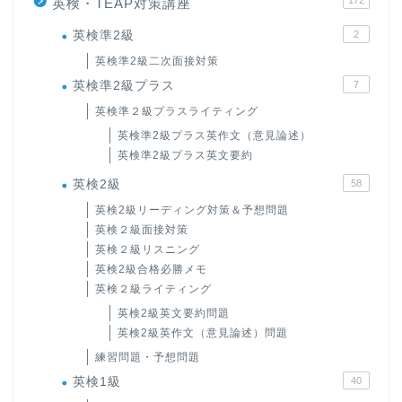
172
英検・TEAP対策講座
英検準2級
2
英検準2級二次面接対策
英検準2級プラス
7
英検準２級プラスライティング
英検準2級プラス英作文（意見論述）
英検準2級プラス英文要約
英検2級
58
英検2級リーディング対策＆予想問題
英検２級面接対策
英検２級リスニング
英検2級合格必勝メモ
英検２級ライティング
英検2級英文要約問題
英検2級英作文（意見論述）問題
練習問題・予想問題
英検1級
40