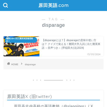
原田英語.com
― TAG ―
disparage
難関大学で出た難英単語徹底暗
【disparageとは？】disparageの意味や使い方
記！
は？ クイズで覚える！難関大学入試に出た難英単
語 ～音声つき～ [早稲田大(法)2024]
13/05/2024
HOME
disparage
原田英語X (旧twitter)
原田高志@高校の英語教師（@slangjiten）/ X