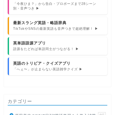
「今夜ひま？」から告白・プロポーズまで28シーン
別・音声つき ▶
最新スラング英語・略語辞典
TikTokやSNSの最新英語も音声つきで超絶理解！ ▶
英単語語源アプリ
語源をたどれば単語同士がつながる！ ▶
英語のトリビア・クイズアプリ
「へぇ〜」が止まらない英語雑学クイズ ▶
カテゴリー
647