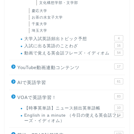
文化構想学部・文学部
慶応大学
お茶の水女子大学
千葉大学
埼玉大学
大学入試英語頻出トピック予想
4
入試に出る英語のことわざ
16
動画で覚える英会話フレーズ・イディオム
54
17
YouTube動画連動コンテンツ
61
AIで英語学習
83
VOAで英語学習！
【時事英単語】ニュース頻出英単語帳
10
English in a minute （今日の使える英会話フレ
63
ーズ・イディオム）