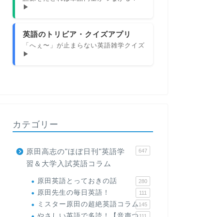
▶
英語のトリビア・クイズアプリ
「へぇ〜」が止まらない英語雑学クイズ
▶
カテゴリー
原田高志の"ほぼ日刊"英語学
647
習＆大学入試英語コラム
原田英語とっておきの話
280
原田先生の毎日英語！
111
ミスター原田の超絶英語コラム
145
やさしい英語で多読！【音声つ
111