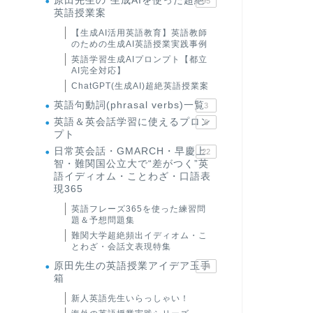
原田先生の"生成AIを使った超絶
95
英語授業案
【生成AI活用英語教育】英語教師
のための生成AI英語授業実践事例
英語学習生成AIプロンプト【都立
AI完全対応】
ChatGPT(生成AI)超絶英語授業案
英語句動詞(phrasal verbs)一覧
3
英語＆英会話学習に使えるプロン
6
プト
日常英会話・GMARCH・早慶上
22
智・難関国公立大で“差がつく”英
語イディオム・ことわざ・口語表
現365
英語フレーズ365を使った練習問
題＆予想問題集
難関大学超絶頻出イディオム・こ
とわざ・会話文表現特集
原田先生の英語授業アイデア玉手
24
箱
新人英語先生いらっしゃい！