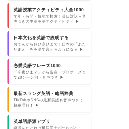
英語授業アクティビティ大全1000
学年・時間・技能で検索！英日対訳＋音
声つきの中高英語アクティビティ ▶
日本文化を英語で説明する
おでんから侘び寂びまで！日本の「あた
りまえ」を英語で言えるようになる ▶
恋愛英語フレーズ1040
「今夜ひま？」から告白・プロポーズま
で28シーン別・音声つき ▶
最新スラング英語・略語辞典
TikTokやSNSの最新英語も音声つきで
超絶理解！ ▶
英単語語源アプリ
語源をたどれば単語同士がつながる！