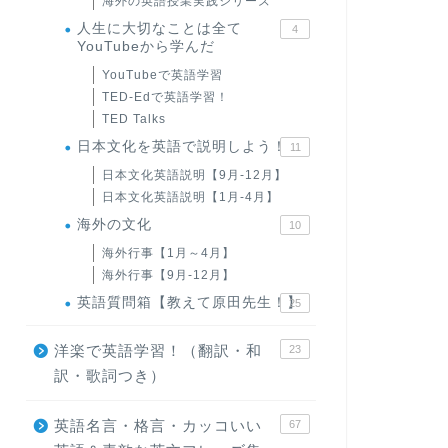
海外の英語授業実践シリーズ
人生に大切なことは全て
4
YouTubeから学んだ
YouTubeで英語学習
TED-Edで英語学習！
TED Talks
日本文化を英語で説明しよう！
11
日本文化英語説明【9月-12月】
日本文化英語説明【1月-4月】
海外の文化
10
海外行事【1月～4月】
海外行事【9月-12月】
英語質問箱【教えて原田先生！】
25
洋楽で英語学習！（翻訳・和
23
訳・歌詞つき）
英語名言・格言・カッコいい
67