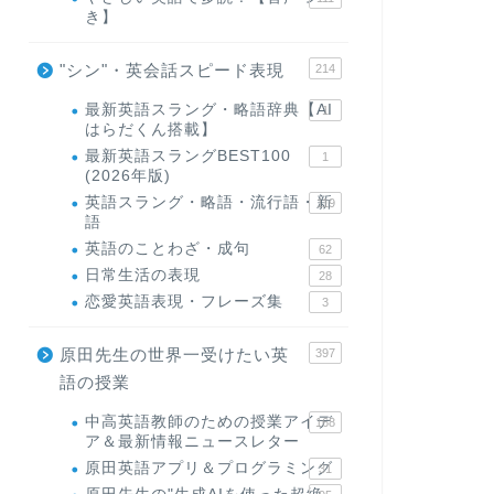
き】
"シン"・英会話スピード表現
214
最新英語スラング・略語辞典【AI
1
はらだくん搭載】
最新英語スラングBEST100
1
(2026年版)
英語スラング・略語・流行語・新
119
語
英語のことわざ・成句
62
日常生活の表現
28
恋愛英語表現・フレーズ集
3
原田先生の世界一受けたい英
397
語の授業
中高英語教師のための授業アイデ
168
ア＆最新情報ニュースレター
原田英語アプリ＆プログラミング
31