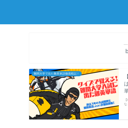
―
難関大学で出た難英単語徹底暗記！
【
【
な