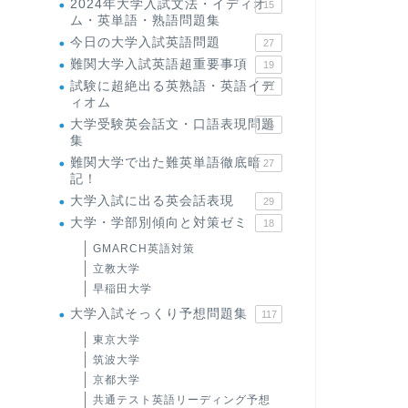
2024年大学入試文法・イディオ
15
ム・英単語・熟語問題集
今日の大学入試英語問題
27
難関大学入試英語超重要事項
19
試験に超絶出る英熟語・英語イデ
71
ィオム
大学受験英会話文・口語表現問題
35
集
難関大学で出た難英単語徹底暗
27
記！
大学入試に出る英会話表現
29
大学・学部別傾向と対策ゼミ
18
GMARCH英語対策
立教大学
早稲田大学
大学入試そっくり予想問題集
117
東京大学
筑波大学
京都大学
共通テスト英語リーディング予想