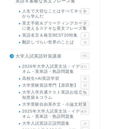
英語＆素敵な英文フレーズ集
人生で大切なことはすべてネット
23
から学んだ
英文手紙＆グリーティングカード
19
に使えるステキな英文フレーズ集
英語名言＆格言BEST20特集
6
翻訳しづらい世界のことば
18
大学入試英語対策講座
661
2026年大学入試英文法・イディ
11
オム・英単語・熟語問題集
高校生×AI英語学習
16
大学受験英語専門【原田塾】
13
大学入学共通テスト英語お役立ち
45
知恵袋＆コラム
大学受験自由英作文・小論文対策
8
2025年大学入試英文法・イディ
18
オム・英単語・熟語問題集
大学入試英語正誤問題集
14