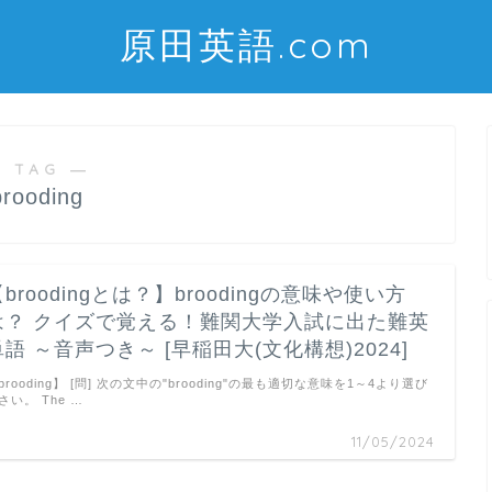
原田英語.com
 TAG ―
brooding
broodingとは？】broodingの意味や使い方
は？ クイズで覚える！難関大学入試に出た難英
単語 ～音声つき～ [早稲田大(文化構想)2024]
brooding】 [問] 次の文中の"brooding"の最も適切な意味を1～4より選び
さい。 The …
11/05/2024