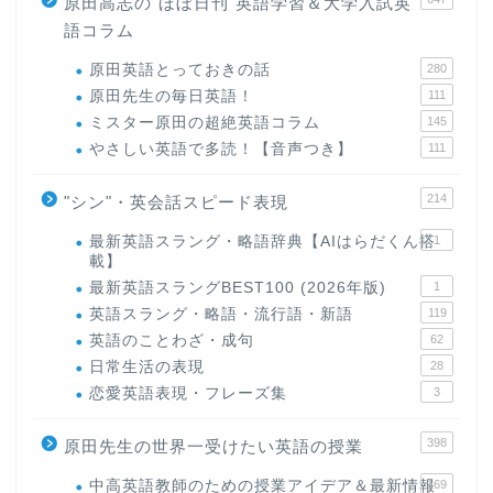
原田高志の"ほぼ日刊"英語学習＆大学入試英
語コラム
原田英語とっておきの話
280
原田先生の毎日英語！
111
ミスター原田の超絶英語コラム
145
やさしい英語で多読！【音声つき】
111
214
"シン"・英会話スピード表現
最新英語スラング・略語辞典【AIはらだくん搭
1
載】
最新英語スラングBEST100 (2026年版)
1
英語スラング・略語・流行語・新語
119
英語のことわざ・成句
62
日常生活の表現
28
恋愛英語表現・フレーズ集
3
398
原田先生の世界一受けたい英語の授業
中高英語教師のための授業アイデア＆最新情報
169