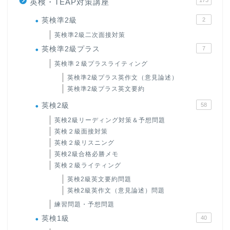
173
英検・TEAP対策講座
英検準2級
2
英検準2級二次面接対策
英検準2級プラス
7
英検準２級プラスライティング
英検準2級プラス英作文（意見論述）
英検準2級プラス英文要約
英検2級
58
英検2級リーディング対策＆予想問題
英検２級面接対策
英検２級リスニング
英検2級合格必勝メモ
英検２級ライティング
英検2級英文要約問題
英検2級英作文（意見論述）問題
練習問題・予想問題
英検1級
40