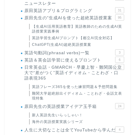
ニュースレター
原田英語アプリ＆プログラミング
31
原田先生の"生成AIを使った超絶英語授業案
95
【生成AI活用英語教育】英語教師のための生成AI英
語授業実践事例
英語学習生成AIプロンプト【都立AI完全対応】
ChatGPT(生成AI)超絶英語授業案
英語句動詞(phrasal verbs)一覧
3
英語＆英会話学習に使えるプロンプト
6
日常英会話・GMARCH・早慶上智・難関国公立
22
大で“差がつく”英語イディオム・ことわざ・口
語表現365
英語フレーズ365を使った練習問題＆予想問題集
難関大学超絶頻出イディオム・ことわざ・会話文表
現特集
原田先生の英語授業アイデア玉手箱
24
新人英語先生いらっしゃい！
海外の英語授業実践シリーズ
人生に大切なことは全てYouTubeから学んだ
4