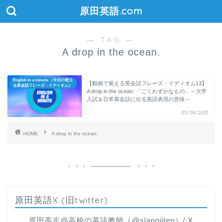
原田英語.com
― TAG ―
A drop in the ocean.
English in a minute （今日の使え
【動画で覚える英会話フレーズ・イディオム13】
る英会話フレーズ・イディオム）
A drop in the ocean. 「ごくわずかなもの」～大学
入試＆日常英会話に出る英語表現の意味～
03/09/2023
HOME
A drop in the ocean.
原田英語X (旧twitter)
原田高志@高校の英語教師（@slangjiten）/ X