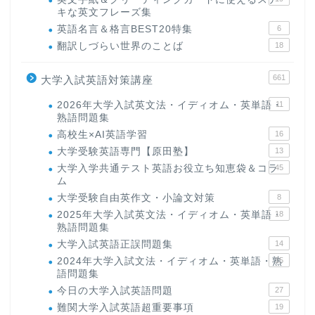
キな英文フレーズ集
英語名言＆格言BEST20特集
6
翻訳しづらい世界のことば
18
661
大学入試英語対策講座
2026年大学入試英文法・イディオム・英単語・
11
熟語問題集
高校生×AI英語学習
16
大学受験英語専門【原田塾】
13
大学入学共通テスト英語お役立ち知恵袋＆コラ
45
ム
大学受験自由英作文・小論文対策
8
2025年大学入試英文法・イディオム・英単語・
18
熟語問題集
大学入試英語正誤問題集
14
2024年大学入試文法・イディオム・英単語・熟
15
語問題集
今日の大学入試英語問題
27
難関大学入試英語超重要事項
19