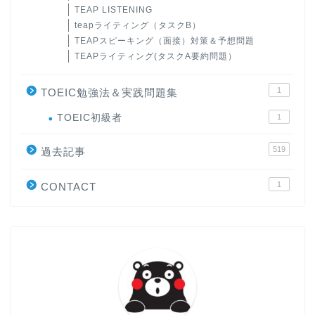
TEAP LISTENING
teapライティング（タスクB）
TEAPスピーキング（面接）対策＆予想問題
TEAPライティング(タスクA要約問題）
1
TOEIC勉強法＆実践問題集
ホーム
TOEIC初級者
1
519
原田高志の”ほぼ日刊”英語
過去記事
学習＆大学入試英語コラム
1
CONTACT
“シン”・英会話スピード表
現
大学入試英語対策講座
英語名言・格言・カッコい
い英語＆素敵な英文フレー