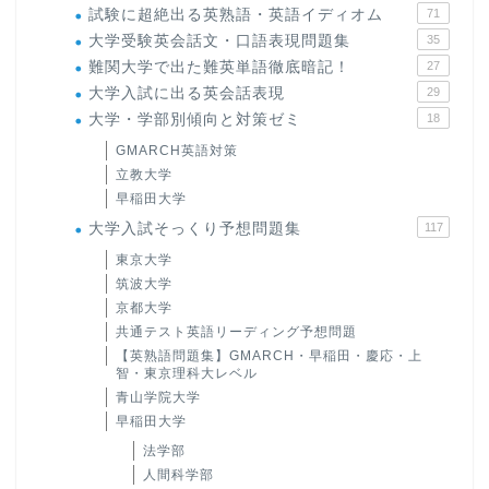
試験に超絶出る英熟語・英語イディオム
71
大学受験英会話文・口語表現問題集
35
難関大学で出た難英単語徹底暗記！
27
大学入試に出る英会話表現
29
大学・学部別傾向と対策ゼミ
18
GMARCH英語対策
立教大学
早稲田大学
大学入試そっくり予想問題集
117
東京大学
筑波大学
京都大学
共通テスト英語リーディング予想問題
【英熟語問題集】GMARCH・早稲田・慶応・上
智・東京理科大レベル
青山学院大学
早稲田大学
法学部
人間科学部