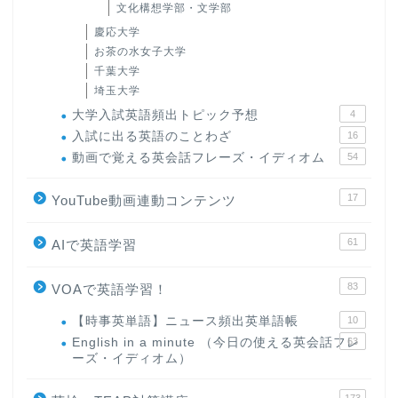
文化構想学部・文学部
慶応大学
お茶の水女子大学
千葉大学
埼玉大学
大学入試英語頻出トピック予想
4
入試に出る英語のことわざ
16
動画で覚える英会話フレーズ・イディオム
54
17
YouTube動画連動コンテンツ
61
AIで英語学習
83
VOAで英語学習！
【時事英単語】ニュース頻出英単語帳
10
English in a minute （今日の使える英会話フレ
63
ーズ・イディオム）