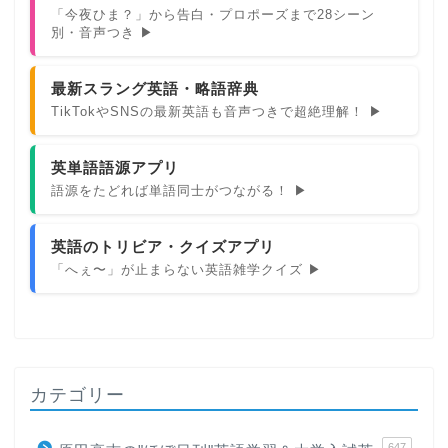
「今夜ひま？」から告白・プロポーズまで28シーン
別・音声つき ▶
最新スラング英語・略語辞典
TikTokやSNSの最新英語も音声つきで超絶理解！ ▶
英単語語源アプリ
語源をたどれば単語同士がつながる！ ▶
英語のトリビア・クイズアプリ
「へぇ〜」が止まらない英語雑学クイズ ▶
カテゴリー
647