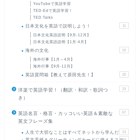
YouTubeで英語学習
TED-Edで英語学習！
TED Talks
日本文化を英語で説明しよう！
11
日本文化英語説明【9月-12月】
日本文化英語説明【1月-4月】
海外の文化
10
海外行事【1月～4月】
海外行事【9月-12月】
英語質問箱【教えて原田先生！】
25
23
洋楽で英語学習！（翻訳・和訳・歌詞つ
き）
67
英語名言・格言・カッコいい英語＆素敵な
英文フレーズ集
人生で大切なことはすべてネットから学んだ
23
英文手紙＆グリーティングカードに使えるステ
19