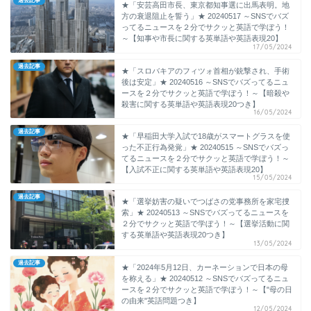
過去記事
★「安芸高田市長、東京都知事選に出馬表明。地
方の衰退阻止を誓う」★ 20240517 ～SNSでバズ
ってるニュースを２分でサクッと英語で学ぼう！
～【知事や市長に関する英単語や英語表現20】
17/05/2024
過去記事
★「スロバキアのフィツォ首相が銃撃され、手術
後は安定」★ 20240516 ～SNSでバズってるニュ
ースを２分でサクッと英語で学ぼう！～【暗殺や
殺害に関する英単語や英語表現20つき】
16/05/2024
過去記事
★「早稲田大学入試で18歳がスマートグラスを使
った不正行為発覚」★ 20240515 ～SNSでバズっ
てるニュースを２分でサクッと英語で学ぼう！～
【入試不正に関する英単語や英語表現20】
15/05/2024
過去記事
★「選挙妨害の疑いでつばさの党事務所を家宅捜
索」★ 20240513 ～SNSでバズってるニュースを
２分でサクッと英語で学ぼう！～【選挙活動に関
する英単語や英語表現20つき】
13/05/2024
過去記事
★「2024年5月12日、カーネーションで日本の母
を称える」★ 20240512 ～SNSでバズってるニュ
ースを２分でサクッと英語で学ぼう！～【"母の日
の由来"英語問題つき】
12/05/2024