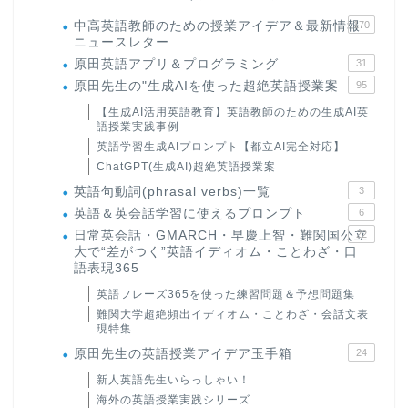
中高英語教師のための授業アイデア＆最新情報
170
ニュースレター
原田英語アプリ＆プログラミング
31
原田先生の"生成AIを使った超絶英語授業案
95
【生成AI活用英語教育】英語教師のための生成AI英
語授業実践事例
英語学習生成AIプロンプト【都立AI完全対応】
ChatGPT(生成AI)超絶英語授業案
英語句動詞(phrasal verbs)一覧
3
英語＆英会話学習に使えるプロンプト
6
日常英会話・GMARCH・早慶上智・難関国公立
22
大で“差がつく”英語イディオム・ことわざ・口
語表現365
英語フレーズ365を使った練習問題＆予想問題集
難関大学超絶頻出イディオム・ことわざ・会話文表
現特集
原田先生の英語授業アイデア玉手箱
24
新人英語先生いらっしゃい！
海外の英語授業実践シリーズ