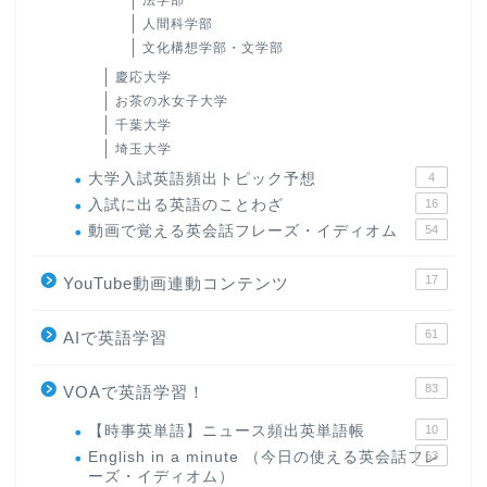
法学部
人間科学部
文化構想学部・文学部
慶応大学
お茶の水女子大学
千葉大学
埼玉大学
大学入試英語頻出トピック予想
4
入試に出る英語のことわざ
16
動画で覚える英会話フレーズ・イディオム
54
17
YouTube動画連動コンテンツ
61
AIで英語学習
83
VOAで英語学習！
【時事英単語】ニュース頻出英単語帳
10
English in a minute （今日の使える英会話フレ
63
ーズ・イディオム）