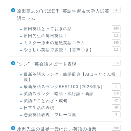
647
原田高志の"ほぼ日刊"英語学習＆大学入試英
語コラム
原田英語とっておきの話
280
原田先生の毎日英語！
111
ミスター原田の超絶英語コラム
145
やさしい英語で多読！【音声つき】
111
214
"シン"・英会話スピード表現
最新英語スラング・略語辞典【AIはらだくん搭
1
載】
最新英語スラングBEST100 (2026年版)
1
英語スラング・略語・流行語・新語
119
英語のことわざ・成句
62
日常生活の表現
28
恋愛英語表現・フレーズ集
3
399
原田先生の世界一受けたい英語の授業