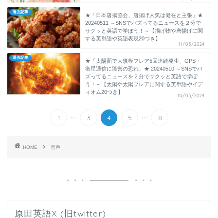
過去記事
★「日本唐揚協会、唐揚げ人気は健在と主張」★
20240511 ～SNSでバズってるニュースを２分で
サクッと英語で学ぼう！～【揚げ物や唐揚げに関
する英単語や英語表現20つき】
11/05/2024
過去記事
★「太陽面で大規模フレア5回連続発生、GPS・
衛星通信に障害の恐れ」★ 20240510 ～SNSでバ
ズってるニュースを２分でサクッと英語で学ぼ
う！～【太陽や太陽フレアに関する英単語やイデ
ィオム20つき】
10/05/2024
...
...
1
3
4
5
8
HOME
音声
原田英語X (旧twitter)