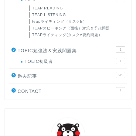
TEAP READING
TEAP LISTENING
teapライティング（タスクB）
TEAPスピーキング（面接）対策＆予想問題
TEAPライティング(タスクA要約問題）
1
TOEIC勉強法＆実践問題集
ホーム
TOEIC初級者
1
519
原田高志の”ほぼ日刊”英語
過去記事
学習＆大学入試英語コラム
1
CONTACT
“シン”・英会話スピード表
現
大学入試英語対策講座