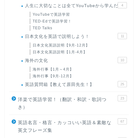
人生に大切なことは全てYouTubeから学んだ
4
YouTubeで英語学習
TED-Edで英語学習！
TED Talks
日本文化を英語で説明しよう！
11
日本文化英語説明【9月-12月】
日本文化英語説明【1月-4月】
海外の文化
10
海外行事【1月～4月】
海外行事【9月-12月】
英語質問箱【教えて原田先生！】
25
23
洋楽で英語学習！（翻訳・和訳・歌詞つ
き）
67
英語名言・格言・カッコいい英語＆素敵な
英文フレーズ集