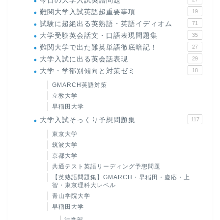
今日の大学入試英語問題
難関大学入試英語超重要事項
19
試験に超絶出る英熟語・英語イディオム
71
大学受験英会話文・口語表現問題集
35
難関大学で出た難英単語徹底暗記！
27
大学入試に出る英会話表現
29
大学・学部別傾向と対策ゼミ
18
GMARCH英語対策
立教大学
早稲田大学
大学入試そっくり予想問題集
117
東京大学
筑波大学
京都大学
共通テスト英語リーディング予想問題
【英熟語問題集】GMARCH・早稲田・慶応・上
智・東京理科大レベル
青山学院大学
早稲田大学