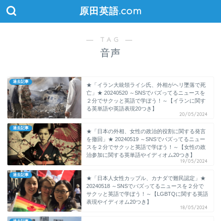
原田英語.com
― TAG ―
音声
過去記事
★「イラン大統領ライシ氏、外相がヘリ墜落で死
亡」★ 20240520 ～SNSでバズってるニュースを
２分でサクッと英語で学ぼう！～【イランに関す
る英単語や英語表現20つき】
20/05/2024
過去記事
★「日本の外相、女性の政治的役割に関する発言
を撤回」★ 20240519 ～SNSでバズってるニュー
スを２分でサクッと英語で学ぼう！～【女性の政
治参加に関する英単語やイディオム20つき】
19/05/2024
過去記事
★「日本人女性カップル、カナダで難民認定」★
20240518 ～SNSでバズってるニュースを２分で
サクッと英語で学ぼう！～【LGBTQに関する英語
表現やイディオム20つき】
18/05/2024