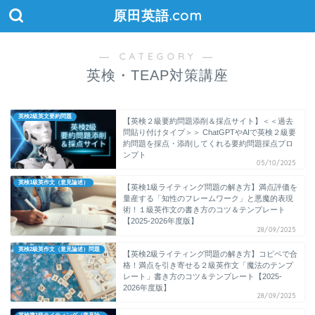
原田英語.com
― CATEGORY ―
英検・TEAP対策講座
英検2級英文要約問題
【英検２級要約問題添削＆採点サイト】＜＜過去
問貼り付けタイプ＞＞ ChatGPTやAIで英検２級要
約問題を採点・添削してくれる要約問題採点プロ
ンプト
05/10/2025
英検1級英作文（意見論述）
【英検1級ライティング問題の解き方】満点評価を
量産する「知性のフレームワーク」と悪魔的表現
術！１級英作文の書き方のコツ＆テンプレート
【2025-2026年度版】
28/09/2025
英検2級英作文（意見論述）問題
【英検2級ライティング問題の解き方】コピペで合
格！満点を引き寄せる２級英作文「魔法のテンプ
レート」書き方のコツ＆テンプレート【2025-
2026年度版】
28/09/2025