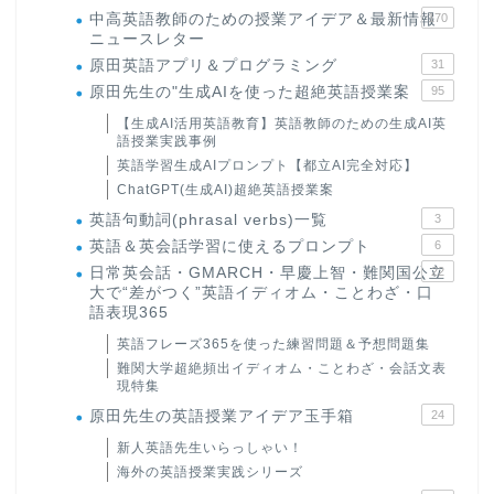
中高英語教師のための授業アイデア＆最新情報
170
ニュースレター
原田英語アプリ＆プログラミング
31
原田先生の"生成AIを使った超絶英語授業案
95
【生成AI活用英語教育】英語教師のための生成AI英
語授業実践事例
英語学習生成AIプロンプト【都立AI完全対応】
ChatGPT(生成AI)超絶英語授業案
英語句動詞(phrasal verbs)一覧
3
英語＆英会話学習に使えるプロンプト
6
日常英会話・GMARCH・早慶上智・難関国公立
22
大で“差がつく”英語イディオム・ことわざ・口
語表現365
英語フレーズ365を使った練習問題＆予想問題集
難関大学超絶頻出イディオム・ことわざ・会話文表
現特集
原田先生の英語授業アイデア玉手箱
24
新人英語先生いらっしゃい！
海外の英語授業実践シリーズ