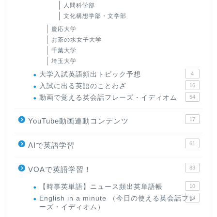
人間科学部
文化構想学部・文学部
慶応大学
お茶の水女子大学
千葉大学
埼玉大学
大学入試英語頻出トピック予想
4
入試に出る英語のことわざ
16
動画で覚える英会話フレーズ・イディオム
54
17
YouTube動画連動コンテンツ
61
AIで英語学習
83
VOAで英語学習！
【時事英単語】ニュース頻出英単語帳
10
English in a minute （今日の使える英会話フレ
63
ーズ・イディオム）