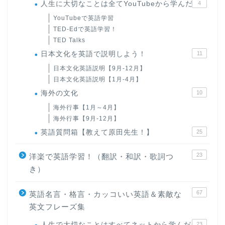
人生に大切なことは全てYouTubeから学んだ
4
YouTubeで英語学習
TED-Edで英語学習！
TED Talks
日本文化を英語で説明しよう！
11
日本文化英語説明【9月-12月】
日本文化英語説明【1月-4月】
海外の文化
10
海外行事【1月～4月】
海外行事【9月-12月】
英語質問箱【教えて原田先生！】
25
23
洋楽で英語学習！（翻訳・和訳・歌詞つ
き）
67
英語名言・格言・カッコいい英語＆素敵な
英文フレーズ集
人生で大切なことはすべてネットから学んだ
23