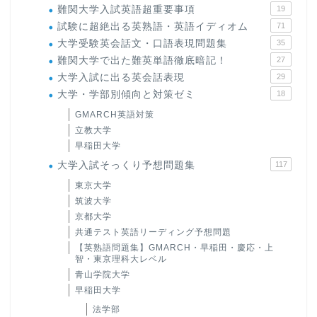
難関大学入試英語超重要事項
19
試験に超絶出る英熟語・英語イディオム
71
大学受験英会話文・口語表現問題集
35
難関大学で出た難英単語徹底暗記！
27
大学入試に出る英会話表現
29
大学・学部別傾向と対策ゼミ
18
GMARCH英語対策
立教大学
早稲田大学
大学入試そっくり予想問題集
117
東京大学
筑波大学
京都大学
共通テスト英語リーディング予想問題
【英熟語問題集】GMARCH・早稲田・慶応・上
智・東京理科大レベル
青山学院大学
早稲田大学
法学部