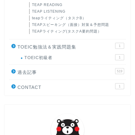
TEAP READING
TEAP LISTENING
teapライティング（タスクB）
TEAPスピーキング（面接）対策＆予想問題
TEAPライティング(タスクA要約問題）
1
TOEIC勉強法＆実践問題集
ホーム
TOEIC初級者
1
519
原田高志の”ほぼ日刊”英語
過去記事
学習＆大学入試英語コラム
1
CONTACT
“シン”・英会話スピード表
現
大学入試英語対策講座