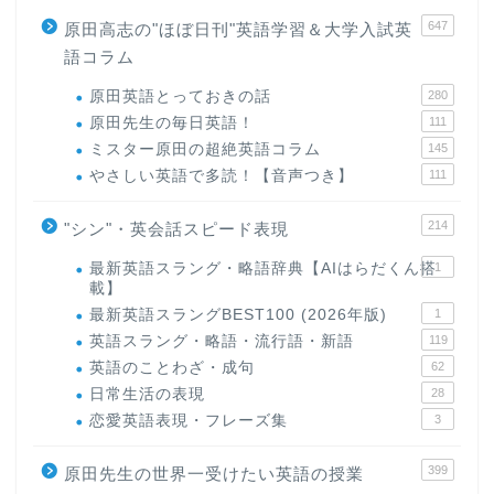
647
原田高志の"ほぼ日刊"英語学習＆大学入試英
語コラム
原田英語とっておきの話
280
原田先生の毎日英語！
111
ミスター原田の超絶英語コラム
145
やさしい英語で多読！【音声つき】
111
214
"シン"・英会話スピード表現
最新英語スラング・略語辞典【AIはらだくん搭
1
載】
最新英語スラングBEST100 (2026年版)
1
英語スラング・略語・流行語・新語
119
英語のことわざ・成句
62
日常生活の表現
28
恋愛英語表現・フレーズ集
3
399
原田先生の世界一受けたい英語の授業