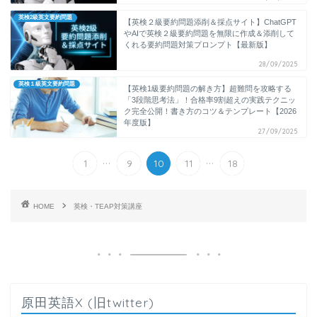
英検2級英文要約問題
【英検２級要約問題添削＆採点サイト】ChatGPT
やAIで英検２級要約問題を無限に作成＆添削して
くれる要約問題対策プロンプト【最新版】
28/09/2025
英検１級英文要約問題
【英検1級要約問題の解き方】超難問を攻略する
「3段階思考法」！合格率9割超えの実践テクニッ
ク完全公開！書き方のコツ＆テンプレート【2026
年度版】
27/09/2025
...
...
1
9
10
11
18
HOME
英検・TEAP対策講座
原田英語X (旧twitter)