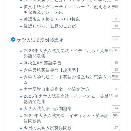
英文手紙＆グリーティングカードに使えるステ
19
キな英文フレーズ集
英語名言＆格言BEST20特集
6
翻訳しづらい世界のことば
18
661
大学入試英語対策講座
2026年大学入試英文法・イディオム・英単語・
11
熟語問題集
高校生×AI英語学習
16
大学受験英語専門【原田塾】
13
大学入学共通テスト英語お役立ち知恵袋＆コラ
45
ム
大学受験自由英作文・小論文対策
8
2025年大学入試英文法・イディオム・英単語・
18
熟語問題集
大学入試英語正誤問題集
14
2024年大学入試文法・イディオム・英単語・熟
15
語問題集
今日の大学入試英語問題
27