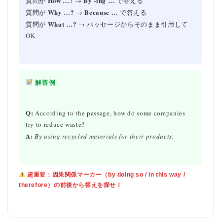
How …?
By -ing …
質問が
→
で答える
Why …?
Because …
質問が
→
で答える
What …?
質問が
→ パッセージからそのまま引用して
OK
解答例
Q:
According to the passage, how do some companies
try to reduce waste?
A:
By using recycled materials for their products.
超重要：因果関係マーカー（by doing so / in this way /
therefore）の前後から答えを探せ！