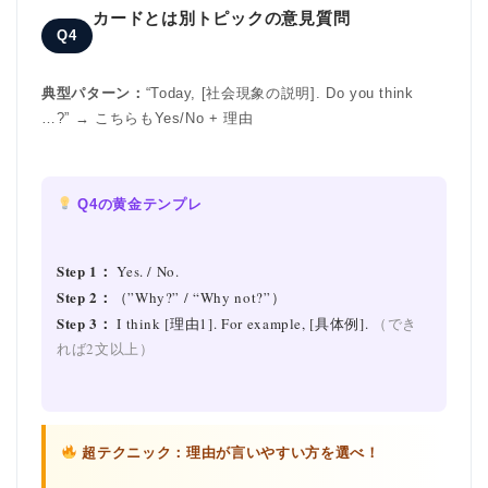
カードとは別トピックの意見質問
Q4
典型パターン：
“Today, [社会現象の説明]. Do you think
…?” → こちらもYes/No + 理由
Q4の黄金テンプレ
Step 1：
Yes. / No.
Step 2：
（”Why?” / “Why not?”）
Step 3：
I think [理由1]. For example, [具体例].
（でき
れば2文以上）
超テクニック：理由が言いやすい方を選べ！