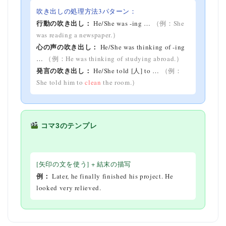
吹き出しの処理方法3パターン：
行動の吹き出し：
He/She was -ing …
（例：She
was reading a newspaper.）
心の声の吹き出し：
He/She was thinking of -ing
…
（例：He was thinking of studying abroad.）
発言の吹き出し：
He/She told [人] to …
（例：
She told him to
clean
the room.）
コマ3のテンプレ
[矢印の文を使う] + 結末の描写
例：
Later, he finally finished his project. He
looked very relieved.