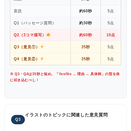
音読
約60秒
5点
Q1（パッセージ質問）
約30秒
5点
Q2（3コマ描写）
約60秒
10点
Q3（意見①）
35秒
5点
Q4（意見②）
35秒
5点
※ Q3・Q4は35秒と短め。「Yes/No → 理由 → 具体例」の型を体
に叩き込むべし！
イラストのトピックに関連した意見質問
Q3