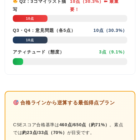
Q2：3コマイラスト描
10点（30.3%）⬅ 最重
写
要！
10点
Q3・Q4：意見問題（各5点）
10点（30.3%）
10点
アティチュード（態度）
3点（9.1%）
合格ラインから逆算する最低得点プラン
CSEスコア合格基準は
460点/650点（約71%）
。素点
では
約23点/33点（70%）
が目安です。