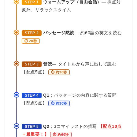
ウォームアップ（自由会話）
— 採点対
STEP 1
象外。リラックスタイム
パッセージ黙読
— 約60語の英文を読む
STEP 2
⏱ 20秒
音読
— タイトルから声に出して読む
STEP 3
【配点5点】
⏱ 約30秒
Q1
：パッセージの内容に関する質問
STEP 4
【配点5点】
⏱ 約30秒
Q2
：3コマイラストの描写
【配点10点
STEP 5
＝最重要！】
⏱ 約60秒