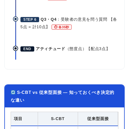
Q3・Q4
：受験者の意見を問う質問 【各
STEP 6
5点 = 計10点】
⏱ 各35秒
アティチュード
（態度点）【配点3点】
END
S-CBT vs 従来型面接 — 知っておくべき決定的
な違い
項目
S-CBT
従来型面接