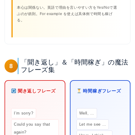
本心は関係ない。英語で理由を言いやすい方をYes/Noで選
ぶのが鉄則。For example を使えば具体例で時間も稼げ
る。
「聞き返し」＆「時間稼ぎ」の魔法
8
フレーズ集
ホーム
聞き返しフレーズ
時間稼ぎフレーズ
原田高志の”ほぼ日刊”英語
学習＆大学入試英語コラム
I’m sorry?
Well, …
“シン”・英会話スピード表
Could you say that
Let me see …
現
again?