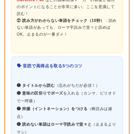
のポイントになることが非常に多い。ここを意識して
読む！
② 読み方がわからない単語をチェック（10秒）
：読め
ない単語があっても、ローマ字読みで堂々と読めば
OK。止まるのが一番ダメ！
🗣 音読で高得点を取る5つのコツ
❶ タイトルから読む
（忘れがちだが必須！）
❷ 意味の区切りでポーズ
を入れる（カンマ、ピリオド
で一呼吸）
❸ 抑揚（イントネーション）をつける
（棒読みは減
点）
❹ 読めない単語はローマ字読みで堂々と
（止まるより
マシ）