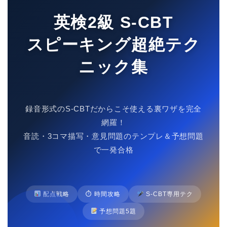
英検2級 S-CBT
スピーキング超絶テク
ニック集
録音形式のS-CBTだからこそ使える裏ワザを完全
網羅！
音読・3コマ描写・意見問題のテンプレ＆予想問題
で一発合格
配点戦略
⏱ 時間攻略
S-CBT専用テク
予想問題5題