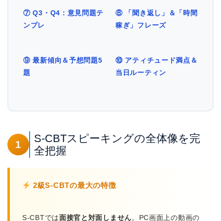
⑦ Q3・Q4：意見問題テ
⑧ 「聞き返し」＆「時間
ンプレ
稼ぎ」フレーズ
⑨ 最新傾向＆予想問題5
⑩ アティチュード満点＆
題
当日ルーティン
S-CBTスピーキングの全体像を完
1
全把握
2級S-CBTの最大の特徴
S-CBTでは
面接官と対面しません
。PC画面上の動画の