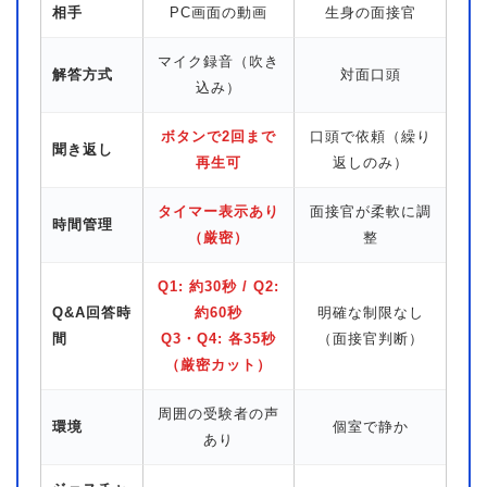
相手
PC画面の動画
生身の面接官
マイク録音（吹き
解答方式
対面口頭
込み）
ボタンで2回まで
口頭で依頼（繰り
聞き返し
再生可
返しのみ）
タイマー表示あり
面接官が柔軟に調
時間管理
（厳密）
整
Q1: 約30秒 / Q2:
Q&A回答時
約60秒
明確な制限なし
間
Q3・Q4: 各35秒
（面接官判断）
（厳密カット）
周囲の受験者の声
環境
個室で静か
あり