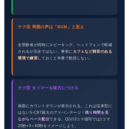
テク④ 周囲の声は「BGM」と思え
全受験者が同時にスピーキング。ヘッドフォンで軽減
されるが完全ではない。事前に
カフェなど雑音のある
環境で練習
しておくと本番で動揺しない。
テク⑤ タイマーを味方につけろ
画面にカウントダウンが表示される。これは従来型に
はないS-CBT最大のアドバンテージ！
残り時間を見
ながらペース配分
できる。Q2の3コマ描写では1コマ
20秒×3＝60秒をイメージしよう。