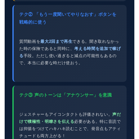
テク② 「もう一度聞いてやりなおす」ボタンを
戦略的に使う
質問動画を
最大2回まで再生
できる。聞き取れなかっ
た時の保険であると同時に、
考える時間を追加で稼げ
る
手段。ただし使い過ぎると減点の可能性もあるの
で、本当に必要な時だけ使おう。
テク③ 声のトーンは「アナウンサー」を意識
ジェスチャーもアイコンタクトも評価されない。
声だ
けで積極性・明瞭さを伝える
必要がある。特に音読で
は抑揚をつけてハキハキ読むことで、発音点もアティ
チュードも両方上がる！