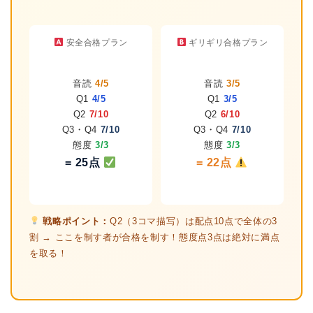
安全合格プラン
ギリギリ合格プラン
音読
4/5
音読
3/5
Q1
4/5
Q1
3/5
Q2
7/10
Q2
6/10
Q3・Q4
7/10
Q3・Q4
7/10
態度
3/3
態度
3/3
= 25点
= 22点
戦略ポイント：
Q2（3コマ描写）は配点10点で全体の3
割 → ここを制す者が合格を制す！態度点3点は絶対に満点
を取る！