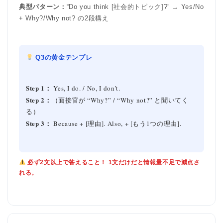
典型パターン：
“Do you think [社会的トピック]?” → Yes/No
+ Why?/Why not? の2段構え
Q3の黄金テンプレ
Step 1：
Yes, I do. / No, I don’t.
Step 2：
（面接官が “Why?” / “Why not?” と聞いてく
る）
Step 3：
Because + [理由]. Also, + [もう1つの理由].
必ず2文以上で答えること！ 1文だけだと情報量不足で減点さ
れる。