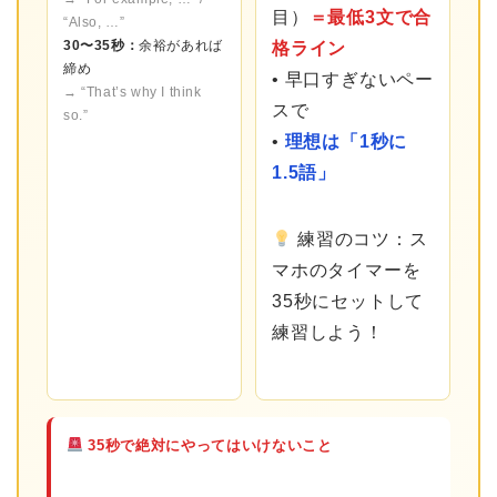
目）
＝最低3文で合
“Also, …”
30〜35秒：
余裕があれば
格ライン
締め
• 早口すぎないペー
→ “That’s why I think
スで
so.”
•
理想は「1秒に
1.5語」
練習のコツ：ス
マホのタイマーを
35秒にセットして
練習しよう！
35秒で絶対にやってはいけないこと