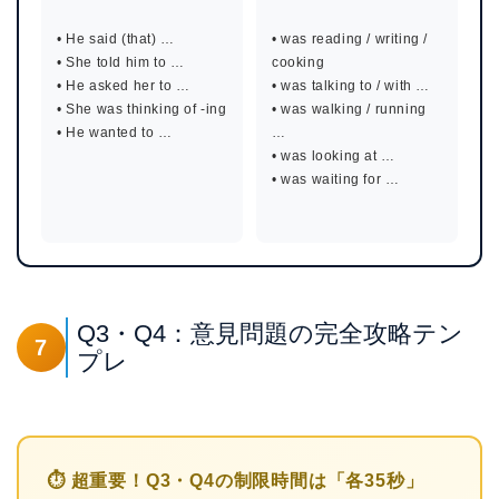
• He said (that) …
• was reading / writing /
• She told him to …
cooking
• He asked her to …
• was talking to / with …
• She was thinking of -ing
• was walking / running
• He wanted to …
…
• was looking at …
• was waiting for …
Q3・Q4：意見問題の完全攻略テン
7
プレ
⏱ 超重要！Q3・Q4の制限時間は「各35秒」