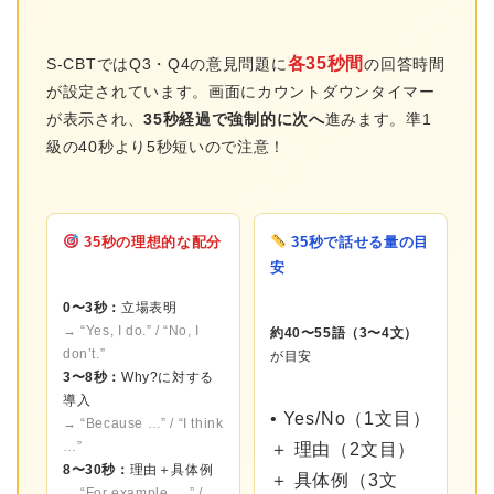
各35秒間
S-CBTではQ3・Q4の意見問題に
の回答時間
が設定されています。画面にカウントダウンタイマー
が表示され、
35秒経過で強制的に次へ
進みます。準1
級の40秒より5秒短いので注意！
35秒の理想的な配分
35秒で話せる量の目
安
0〜3秒：
立場表明
→ “Yes, I do.” / “No, I
約40〜55語（3〜4文）
don’t.”
が目安
3〜8秒：
Why?に対する
導入
• Yes/No（1文目）
→ “Because …” / “I think
…”
＋ 理由（2文目）
8〜30秒：
理由＋具体例
＋ 具体例（3文
→ “For example, …” /