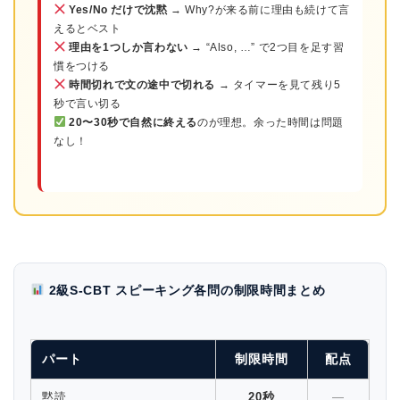
Yes/No だけで沈黙
→ Why?が来る前に理由も続けて言
えるとベスト
理由を1つしか言わない
→ “Also, …” で2つ目を足す習
慣をつける
時間切れで文の途中で切れる
→ タイマーを見て残り5
秒で言い切る
20〜30秒で自然に終える
のが理想。余った時間は問題
なし！
2級S-CBT スピーキング各問の制限時間まとめ
パート
制限時間
配点
黙読
20秒
—