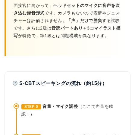
面接官に向かって、
ヘッドセットのマイクに音声を吹
き込む録音形式
です。カメラもないので表情やジェス
チャーは評価されません。
「声」だけで勝負
する試験
です。さらに2級は
音読パートあり
＋
3コマイラスト描
写
が特徴で、準1級とは問題構成が異なります。
S-CBTスピーキングの流れ（約15分）
音量・マイク調整
（ここで声量を確
STEP 0
認！）