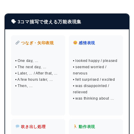
🗣 3コマ描写で使える万能表現集
つなぎ・矢印表現
感情表現
• One day, …
• looked happy / pleased
• The next day, …
• seemed worried /
• Later, … / After that, …
nervous
• A few hours later, …
• felt surprised / excited
• Then, …
• was disappointed /
relieved
• was thinking about …
吹き出し処理
動作表現