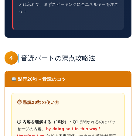
とは忘れて、まずスピーキングに全エネルギーを注ご
う！
音読パートの満点攻略法
4
黙読20秒＋音読のコツ
⏱ 黙読20秒の使い方
① 内容を理解する（10秒）
：Q1で聞かれるのはパッ
セージの内容。
by doing so / in this way /
therefore / so
などの因果関係マーカーの前後が質問