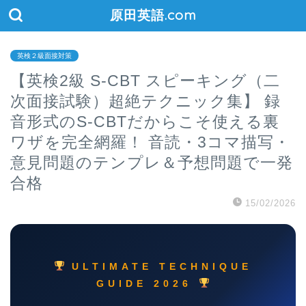
原田英語.com
英検２級面接対策
【英検2級 S-CBT スピーキング（二
次面接試験）超絶テクニック集】 録
音形式のS-CBTだからこそ使える裏
ワザを完全網羅！ 音読・3コマ描写・
意見問題のテンプレ＆予想問題で一発
合格
15/02/2026
ULTIMATE TECHNIQUE
GUIDE 2026