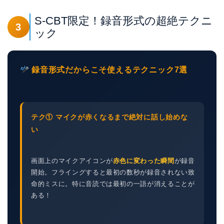
S-CBT限定！録音形式の超絶テクニ
3
ック
録音形式だからこそ使えるテクニック7選
テク① マイクが赤くなるまで絶対に話し始めな
い
画面上のマイクアイコンが
赤色に変わった瞬間
が録音
開始。フライングすると最初の数秒が録音されない致
命的ミスに。特に音読では最初の一語が消えることが
ある！