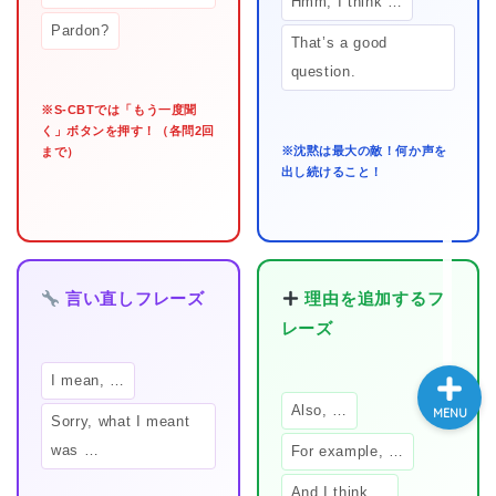
Hmm, I think …
Pardon?
大学入試英語対策講座
That’s a good
question.
英語名言・格言・カッコい
※S-CBTでは「もう一度聞
い英語＆素敵な英文フレー
く」ボタンを押す！（各問2回
ズ集
※沈黙は最大の敵！何か声を
まで）
出し続けること！
過去記事
CONTACT
言い直しフレーズ
理由を追加するフ
レーズ
I mean, …
Also, …
MENU
Sorry, what I meant
was …
For example, …
And I think …