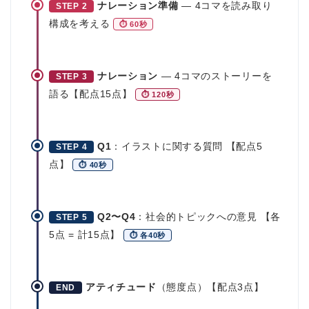
ナレーション準備
— 4コマを読み取り
STEP 2
構成を考える
⏱ 60秒
ナレーション
— 4コマのストーリーを
STEP 3
語る【配点15点】
⏱ 120秒
Q1
：イラストに関する質問 【配点5
STEP 4
点】
⏱ 40秒
Q2〜Q4
：社会的トピックへの意見 【各
STEP 5
5点 = 計15点】
⏱ 各40秒
アティチュード
（態度点）【配点3点】
END