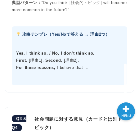
典型パターン：
“Do you think [社会的トピック] will become
大学入試英語対策講座
more common in the future?”
英語名言・格言・カッコい
い英語＆素敵な英文フレー
攻略テンプレ（Yes/Noで答える → 理由2つ）
ズ集
Yes, I think so.
/
No, I don’t think so.
過去記事
First,
[理由1].
Second,
[理由2].
For these reasons,
I believe that …
CONTACT
MENU
Q3 &
社会問題に対する意見（カードとは別ト
ピック）
Q4