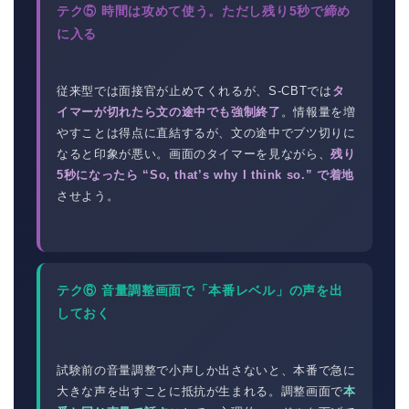
テク⑤ 時間は攻めて使う。ただし残り5秒で締め
に入る
従来型では面接官が止めてくれるが、S-CBTでは
タ
イマーが切れたら文の途中でも強制終了
。情報量を増
やすことは得点に直結するが、文の途中でブツ切りに
なると印象が悪い。画面のタイマーを見ながら、
残り
5秒になったら “So, that’s why I think so.” で着地
させよう。
テク⑥ 音量調整画面で「本番レベル」の声を出
しておく
試験前の音量調整で小声しか出さないと、本番で急に
大きな声を出すことに抵抗が生まれる。調整画面で
本