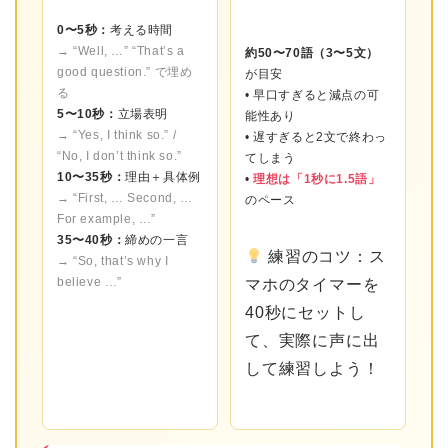
0〜5秒：
考える時間
→ “Well, …” “That’s a
約50〜70語（3〜5文）
good question.” で埋め
が目安
る
• 早口すぎると減点の可
5〜10秒：
立場表明
能性あり
→ “Yes, I think so.” /
• 遅すぎると2文で終わっ
“No, I don’t think so.”
てしまう
10〜35秒：
理由＋具体例
•
理想は「1秒に1.5語」
→ “First, … Second, …
のペース
For example, …”
35〜40秒：
締めの一言
練習のコツ：ス
→ “So, that’s why I
believe …”
マホのタイマーを
40秒にセットし
て、実際に声に出
して練習しよう！