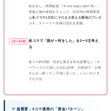
吹き出し・時間経過（”A few days later”等）・
登場人物の表情をチェック。矢印内の時間表現
は
各コマの1文目にそのまま使える最強のプレゼ
ント
。ストーリー全体の流れを把握。
各コマで「誰が＋何をした」を2〜3文考え
20〜60秒
る
各コマ約10秒。完全な英文を作る必要なし！キ
ーワードだけ頭に入れればOK。日本語で「お母
さんが→怒って→子供に言った」くらいのメモ
でも十分。
超重要：4コマ漫画の「黄金パターン」