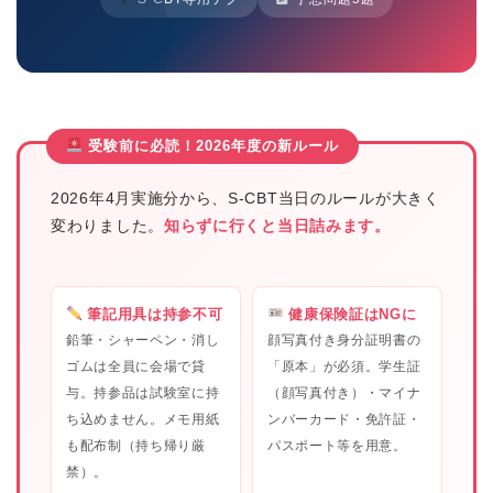
受験前に必読！2026年度の新ルール
2026年4月実施分から、S-CBT当日のルールが大きく
変わりました。
知らずに行くと当日詰みます。
筆記用具は持参不可
健康保険証はNGに
鉛筆・シャーペン・消し
顔写真付き身分証明書の
ゴムは全員に会場で貸
「原本」が必須。学生証
与。持参品は試験室に持
（顔写真付き）・マイナ
ち込めません。メモ用紙
ンバーカード・免許証・
も配布制（持ち帰り厳
パスポート等を用意。
禁）。