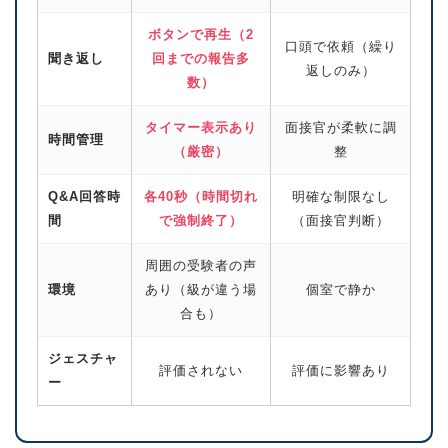
ボタンで再生（2
口頭で依頼（繰り
聞き返し
回までの報告多
返しのみ）
数）
タイマー表示あり
面接官が柔軟に調
時間管理
（厳密）
整
Q&A回答時
各40秒（時間切れ
明確な制限なし
間
で強制終了）
（面接官判断）
周囲の受験者の声
環境
あり（級が違う場
個室で静か
合も）
ジェスチャ
評価されない
評価に影響あり
ー