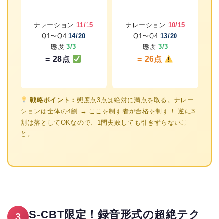
ナレーション
11/15
ナレーション
10/15
Q1〜Q4
14/20
Q1〜Q4
13/20
態度
3/3
態度
3/3
= 28点
= 26点
戦略ポイント：
態度点3点は絶対に満点を取る。ナレー
ションは全体の4割 → ここを制す者が合格を制す！ 逆に3
割は落としてOKなので、1問失敗しても引きずらないこ
と。
S-CBT限定！録音形式の超絶テク
3