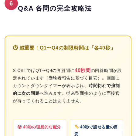
6
Q&A 各問の完全攻略法
⏱ 超重要！Q1〜Q4の制限時間は「各40秒」
40秒間
S-CBTではQ1〜Q4の各質問に
の回答時間が設
定されています（受験者報告に基づく目安）。画面に
カウントダウンタイマーが表示され、
時間切れで強制
的に次の問題へ
進みます。従来型面接のように面接官
が待ってくれることはありません。
40秒の理想的な配分
40秒で話せる量の目
安