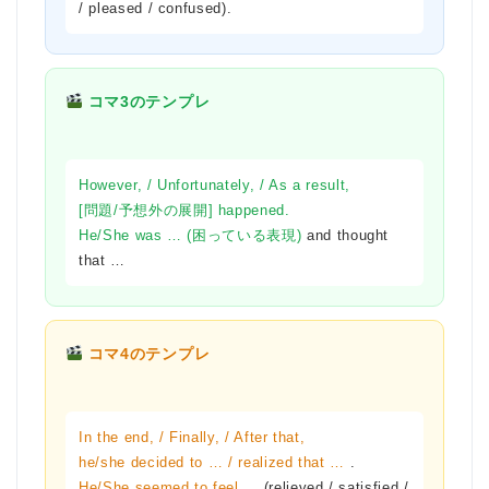
/ pleased / confused).
コマ3のテンプレ
However, / Unfortunately, / As a result,
[問題/予想外の展開] happened.
He/She was … (困っている表現)
and thought
that …
コマ4のテンプレ
In the end, / Finally, / After that,
he/she decided to … / realized that …
.
He/She seemed to feel …
(relieved / satisfied /