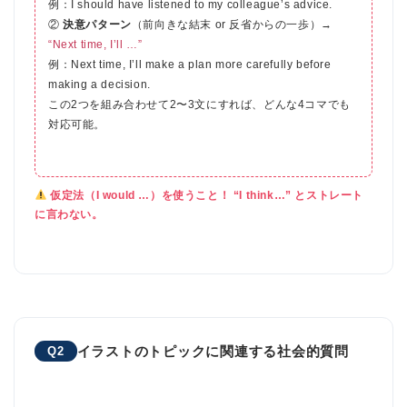
例：I should have listened to my colleague’s advice.
②
決意パターン
（前向きな結末 or 反省からの一歩）→
“Next time, I’ll …”
例：Next time, I’ll make a plan more carefully before
making a decision.
この2つを組み合わせて2〜3文にすれば、どんな4コマでも
対応可能。
仮定法（I would …）を使うこと！ “I think…” とストレート
に言わない。
ホーム
原田高志の”ほぼ日刊”英語
学習＆大学入試英語コラム
イラストのトピックに関連する社会的質問
Q2
“シン”・英会話スピード表
現