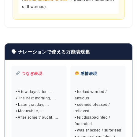
still worried).
🗣 ナレーションで使える万能表現集
つなぎ表現
感情表現
• A few days later, …
• looked worried /
• The next morning, …
anxious
• Later that day, …
• seemed pleased /
• Meanwhile, …
relieved
• After some thought, …
• felt disappointed /
frustrated
• was shocked / surprised
• appeared confident /