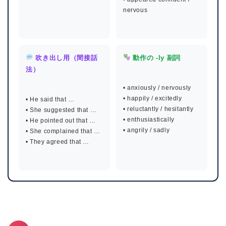
nervous
吹き出し用（間接話
動作の -ly 副詞
法）
• anxiously / nervously
• happily / excitedly
• He said that …
• reluctantly / hesitantly
• She suggested that …
• enthusiastically
• He pointed out that …
• angrily / sadly
• She complained that …
• They agreed that …