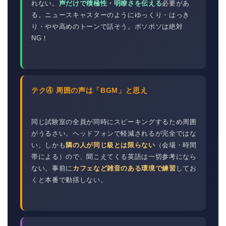
れない。
声だけで積極性・明瞭さを伝える
必要があ
る。ニュースキャスターのようにゆっくり・はっき
り・やや高めのトーンで話そう。ボソボソは絶対
NG！
テク④ 周囲の声は「BGM」と思え
同じ試験室の全員が同時にスピーキングするため周囲
がうるさい。ヘッドフォンで軽減されるが完全ではな
い。しかも
隣の人が同じ級とは限らない
（会場・時間
帯による）ので、聞こえてくる英語は一切参考になら
ない。事前に
カフェなど雑音のある環境で練習
してお
くと本番で動揺しない。