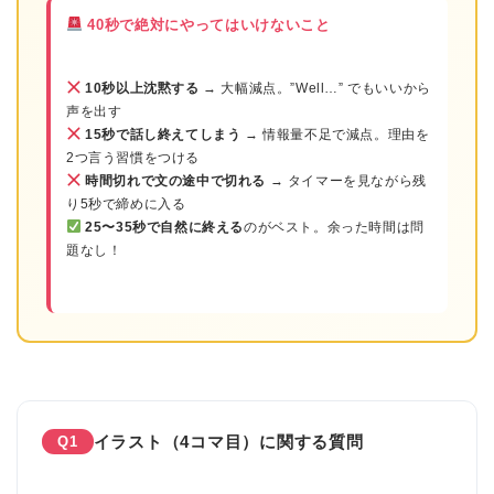
40秒で絶対にやってはいけないこと
10秒以上沈黙する
→ 大幅減点。”Well…” でもいいから
声を出す
15秒で話し終えてしまう
→ 情報量不足で減点。理由を
2つ言う習慣をつける
時間切れで文の途中で切れる
→ タイマーを見ながら残
り5秒で締めに入る
25〜35秒で自然に終える
のがベスト。余った時間は問
題なし！
イラスト（4コマ目）に関する質問
Q1