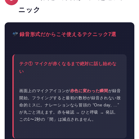
ニック
録音形式だからこそ使えるテクニック7選
テク① マイクが赤くなるまで絶対に話し始めな
い
画面上のマイクアイコンが
赤色に変わった瞬間
が録音
開始。フライングすると最初の数秒が録音されない致
命的ミスに。ナレーションなら冒頭の “One day, …”
が丸ごと消えます。赤を確認 → ひと呼吸 → 発話。
この1〜2秒の「間」は減点されません。