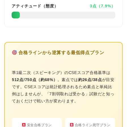
アティチュード（態度）
3点（7.9%）
合格ラインから逆算する最低得点プラン
準1級二次（スピーキング）のCSEスコア合格基準は
512点/750点（約68%）
。素点では
約26点/38点
が目安
です。CSEスコアは統計処理されるため素点と単純比
例はしませんが、「7割弱取れば受かる」試験だと知っ
ておくだけで戦い方が変わります。
安全合格プラン
合格ライン死守プラン