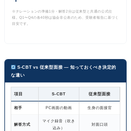
※ナレーションの準備1分・解答2分は従来型と共通の公式仕
様。Q1〜Q4の各40秒は協会非公表のため、受験者報告に基づく
目安です。
S-CBT vs 従来型面接 — 知っておくべき決定的
な違い
項目
S-CBT
従来型面接
相手
PC画面の動画
生身の面接官
マイク録音（吹き
解答方式
対面口頭
込み）