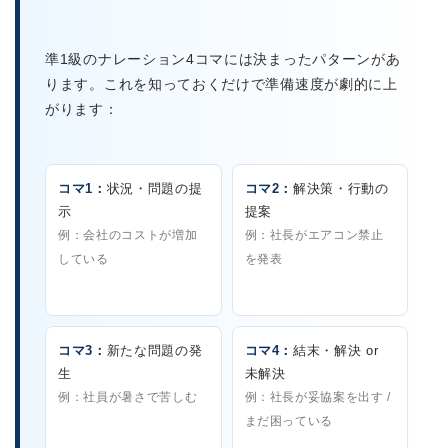
準1級のナレーション4コマには決まったパターンがあ
ります。これを知っておくだけで準備速度が劇的に上
がります：
コマ1：
状況・問題の提
コマ2：
解決策・行動の
示
提案
例：会社のコストが増加
例：社長がエアコン禁止
している
を発表
コマ3：
新たな問題の発
コマ4：
結末・解決 or
生
未解決
例：社員が暑さで苦しむ
例：社長が妥協案を出す /
まだ困っている