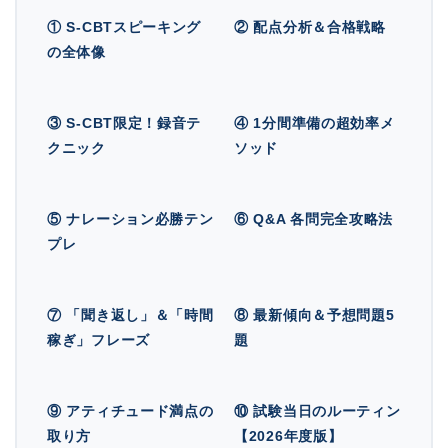
① S-CBTスピーキング
② 配点分析＆合格戦略
の全体像
③ S-CBT限定！録音テ
④ 1分間準備の超効率メ
クニック
ソッド
⑤ ナレーション必勝テン
⑥ Q&A 各問完全攻略法
プレ
⑦ 「聞き返し」＆「時間
⑧ 最新傾向＆予想問題5
稼ぎ」フレーズ
題
⑨ アティチュード満点の
⑩ 試験当日のルーティン
取り方
【2026年度版】