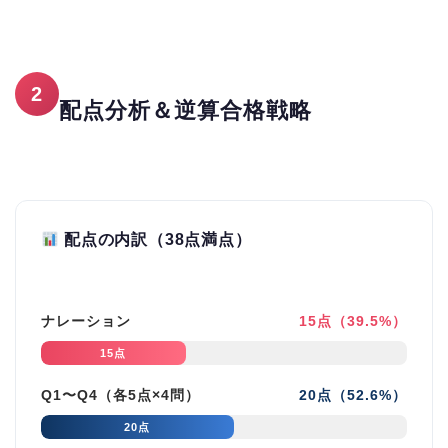
2
配点分析＆逆算合格戦略
配点の内訳（38点満点）
ナレーション
15点（39.5%）
15点
Q1〜Q4（各5点×4問）
20点（52.6%）
20点