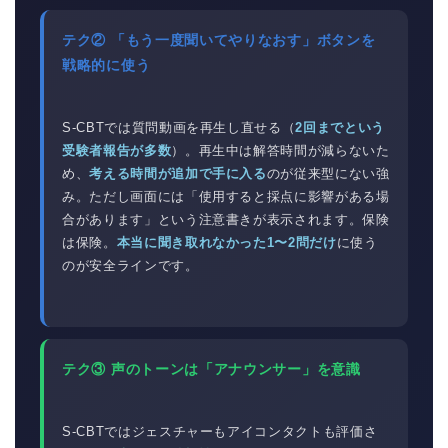
テク② 「もう一度聞いてやりなおす」ボタンを
戦略的に使う
S-CBTでは質問動画を再生し直せる（
2回までという
受験者報告が多数
）。再生中は解答時間が減らないた
め、
考える時間が追加で手に入る
のが従来型にない強
み。ただし画面には「使用すると採点に影響がある場
合があります」という注意書きが表示されます。保険
は保険。
本当に聞き取れなかった1〜2問だけ
に使う
のが安全ラインです。
テク③ 声のトーンは「アナウンサー」を意識
S-CBTではジェスチャーもアイコンタクトも評価さ