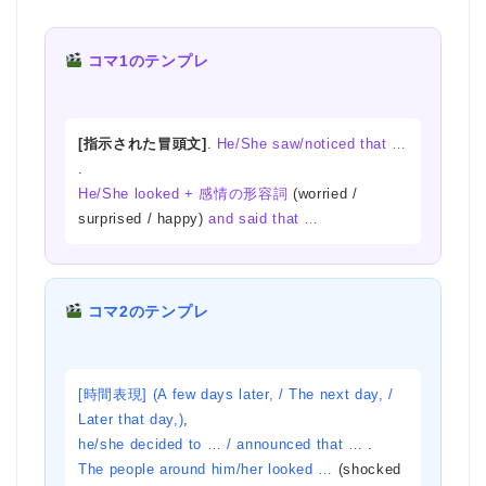
コマ1のテンプレ
[指示された冒頭文]
.
He/She saw/noticed that …
.
He/She looked + 感情の形容詞
(worried /
surprised / happy)
and said that …
コマ2のテンプレ
[時間表現] (A few days later, / The next day, /
Later that day,)
,
he/she decided to … / announced that …
.
The people around him/her looked …
(shocked