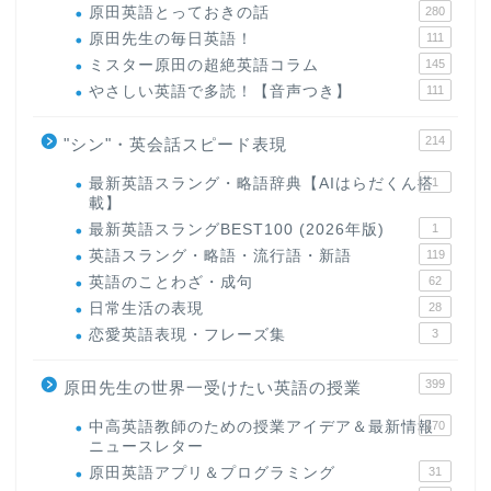
原田英語とっておきの話
280
原田先生の毎日英語！
111
ミスター原田の超絶英語コラム
145
やさしい英語で多読！【音声つき】
111
214
"シン"・英会話スピード表現
最新英語スラング・略語辞典【AIはらだくん搭
1
載】
最新英語スラングBEST100 (2026年版)
1
英語スラング・略語・流行語・新語
119
英語のことわざ・成句
62
日常生活の表現
28
恋愛英語表現・フレーズ集
3
399
原田先生の世界一受けたい英語の授業
中高英語教師のための授業アイデア＆最新情報
170
ニュースレター
原田英語アプリ＆プログラミング
31