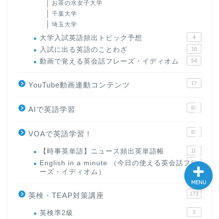
お茶の水女子大学
大学入試英語対策講座
千葉大学
埼玉大学
大学入試英語頻出トピック予想
4
英語名言・格言・カッコい
入試に出る英語のことわざ
16
い英語＆素敵な英文フレー
ズ集
動画で覚える英会話フレーズ・イディオム
54
17
YouTube動画連動コンテンツ
過去記事
61
AIで英語学習
CONTACT
83
VOAで英語学習！
【時事英単語】ニュース頻出英単語帳
10
English in a minute （今日の使える英会話フレ
63
ーズ・イディオム）
MENU
173
英検・TEAP対策講座
英検準2級
2