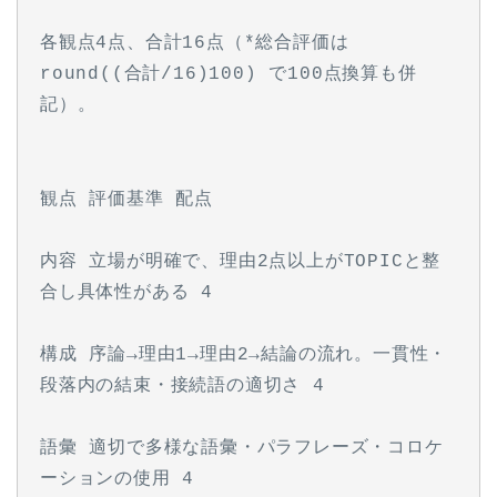
各観点4点、合計16点（*総合評価は 
round((合計/16)100) で100点換算も併
記）。
観点 評価基準 配点
内容 立場が明確で、理由2点以上がTOPICと整
合し具体性がある 4
構成 序論→理由1→理由2→結論の流れ。一貫性・
段落内の結束・接続語の適切さ 4
語彙 適切で多様な語彙・パラフレーズ・コロケ
ーションの使用 4