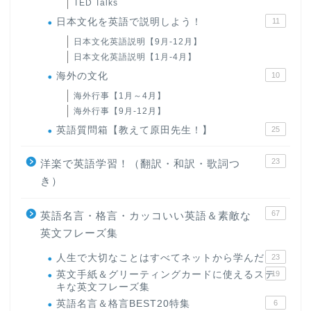
TED Talks
日本文化を英語で説明しよう！
11
日本文化英語説明【9月-12月】
日本文化英語説明【1月-4月】
海外の文化
10
海外行事【1月～4月】
海外行事【9月-12月】
英語質問箱【教えて原田先生！】
25
23
洋楽で英語学習！（翻訳・和訳・歌詞つ
き）
67
英語名言・格言・カッコいい英語＆素敵な
英文フレーズ集
人生で大切なことはすべてネットから学んだ
23
英文手紙＆グリーティングカードに使えるステ
19
キな英文フレーズ集
英語名言＆格言BEST20特集
6