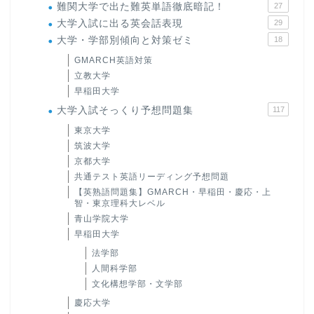
難関大学で出た難英単語徹底暗記！
27
大学入試に出る英会話表現
29
大学・学部別傾向と対策ゼミ
18
GMARCH英語対策
立教大学
早稲田大学
大学入試そっくり予想問題集
117
東京大学
筑波大学
京都大学
共通テスト英語リーディング予想問題
ホーム
【英熟語問題集】GMARCH・早稲田・慶応・上
智・東京理科大レベル
青山学院大学
原田高志の”ほぼ日刊”英語
早稲田大学
学習＆大学入試英語コラム
法学部
人間科学部
“シン”・英会話スピード表
文化構想学部・文学部
現
慶応大学