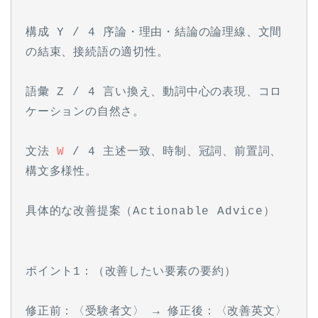
構成 Y / 4 序論・理由・結論の論理線、文間
の結束、接続語の適切性。
語彙 Z / 4 言い換え、動詞中心の表現、コロ
ケーションの自然さ。
文法 
W
 / 4 主述一致、時制、冠詞、前置詞、
構文多様性。
具体的な改善提案（Actionable Advice）
ポイント1：（改善したい要素の要約）
修正前：〈受験者文〉 → 修正後：〈改善英文〉