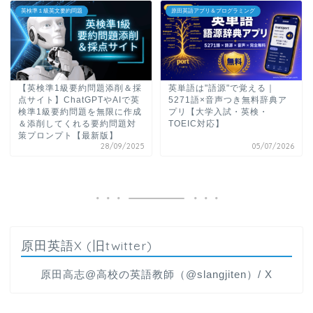
英検準１級英文要約問題
原田英語アプリ＆プログラミング
【英検準1級要約問題添削＆採
英単語は"語源"で覚える｜
点サイト】ChatGPTやAIで英
5271語×音声つき無料辞典ア
検準1級要約問題を無限に作成
プリ【大学入試・英検・
＆添削してくれる要約問題対
TOEIC対応】
策プロンプト【最新版】
28/09/2025
05/07/2026
原田英語X (旧twitter)
原田高志@高校の英語教師（@slangjiten）/ X