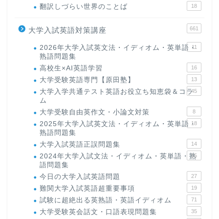
翻訳しづらい世界のことば
18
661
大学入試英語対策講座
2026年大学入試英文法・イディオム・英単語・
11
熟語問題集
高校生×AI英語学習
16
大学受験英語専門【原田塾】
13
大学入学共通テスト英語お役立ち知恵袋＆コラ
45
ム
大学受験自由英作文・小論文対策
8
2025年大学入試英文法・イディオム・英単語・
18
熟語問題集
大学入試英語正誤問題集
14
2024年大学入試文法・イディオム・英単語・熟
15
語問題集
今日の大学入試英語問題
27
難関大学入試英語超重要事項
19
試験に超絶出る英熟語・英語イディオム
71
大学受験英会話文・口語表現問題集
35