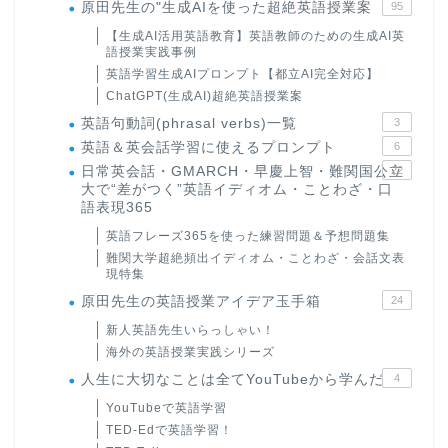
原田先生の"生成AIを使った超絶英語授業案
95
【生成AI活用英語教育】英語教師のための生成AI英
語授業実践事例
英語学習生成AIプロンプト【都立AI完全対応】
ChatGPT(生成AI)超絶英語授業案
英語句動詞(phrasal verbs)一覧
3
英語＆英会話学習に使えるプロンプト
6
日常英会話・GMARCH・早慶上智・難関国公立
22
大で“差がつく”英語イディオム・ことわざ・口
語表現365
英語フレーズ365を使った練習問題＆予想問題集
難関大学超絶頻出イディオム・ことわざ・会話文表
現特集
原田先生の英語授業アイデア玉手箱
24
新人英語先生いらっしゃい！
海外の英語授業実践シリーズ
人生に大切なことは全てYouTubeから学んだ
4
YouTubeで英語学習
TED-Edで英語学習！