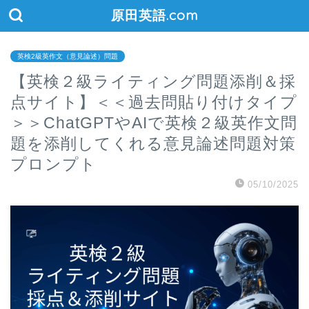
原田英語.com
英検2級英作文（意見論述）問題
【英検２級ライティング問題添削＆採
点サイト】＜＜過去問貼り付けタイプ
＞＞ChatGPTやAIで英検２級英作文問
題を添削してくれる意見論述問題対策
プロンプト
05/10/2025