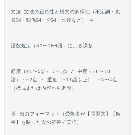
文法 文法の正確性と構文の多様性（不定詞・動
名詞・関係詞・分詞・比較など） 4
語数規定（80〜100語）による調整
軽度（±1〜5語）：−1点 / 中度（±6〜10
語）：−2点 / 重度（±11語以上）：−3〜4点
（構成または内容から調整）
 出力フォーマット（受験者が【問題文】【解
答】を貼った次の応答で実行）