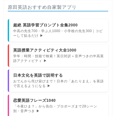
原田英語おすすめ自家製アプリ
超絶 英語学習プロンプト全集2000
中高の先生700・学ぶ人1000・小学校の先生300｜コピ
ーして貼るだけ ▶
英語授業アクティビティ大全1000
学年・時間・技能で検索！英日対訳＋音声つきの中高英
語アクティビティ ▶
日本文化を英語で説明する
おでんから侘び寂びまで！日本の「あたりまえ」を英語
で言えるようになる ▶
恋愛英語フレーズ1040
「今夜ひま？」から告白・プロポーズまで28シーン
別・音声つき ▶