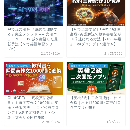
AIで英文法を 「感覚で理解す
【AIで英語学習】Gemini画像
る」完全メソッド ── 文法エ
生成×英語解説で教科書暗記が
ラー70〜90%減を実証した最
10倍速になる方法【2026年最
新手法【AIで英語学習シリー
新・神プロンプト5選付き】
ズ6】
22/02/2026
21/03/2026
高校生×AI英語学習
原田英語アプリ＆プログラミング
ChatGPTに「高校英語教科
【英検2級】二次面接はこれで
書」を瞬間英作文1000問に変
合格｜出る順200問×音声AI採
換させる方法 ― コピペ神プロ
点アプリが無料
ンプト5選で定期テスト・受
験・英会話を同時攻略
21/03/2026
04/07/2026