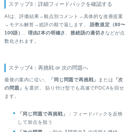
ステップ3：詳細フィードバックを確認する
AIは、評価結果→観点別コメント→具体的な改善提案
→モデル解答→総評の順で返します。
語数規定（80〜
100語）
、
理由2本の明確さ
、
接続語の適切さ
などが点
数化されます。
ステップ4：再挑戦 or 次の問題へ
最後の案内に従い、
「同じ問題で再挑戦」
または
「次
の問題」
を選択。 貼り付け型でも高速でPDCAを回せ
ます。
「同じ問題で再挑戦」
：フィードバックを反映
して加点を狙う