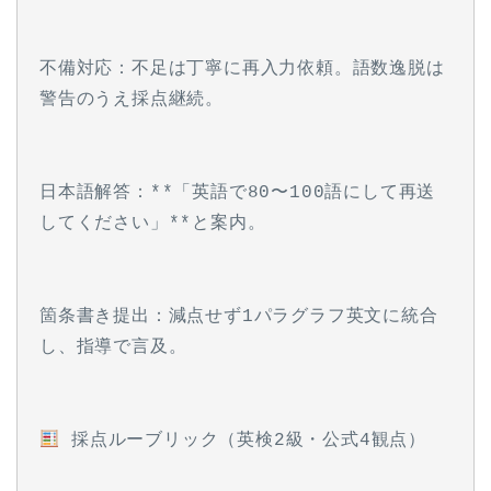
不備対応：不足は丁寧に再入力依頼。語数逸脱は
警告のうえ採点継続。
日本語解答：**「英語で80〜100語にして再送
してください」**と案内。
箇条書き提出：減点せず1パラグラフ英文に統合
し、指導で言及。
 採点ルーブリック（英検2級・公式4観点）