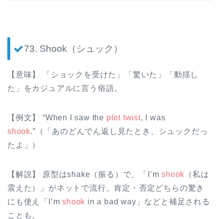
73. Shook（シュック）
【意味】 「ショックを受けた」「驚いた」「動揺し
た」をカジュアルに言う俗語。
【例文】 “When I saw the
plot twist
, I was
shook
.”（「あのどんでん返し見たとき、シュックだっ
たよ」）
【解説】 原型はshake（振る）で、「I’m
shook
（私は
震えた）」がネットで流行。肯定・否定どちらの驚き
にも使え「I’m
shook
in a bad way」などと補足される
ことも。