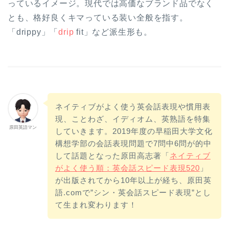
っているイメージ。現代では高価なブランド品でなく
とも、格好良くキマっている装い全般を指す。
「drippy」「
drip
fit」など派生形も。
ネイティブがよく使う英会話表現や慣用表
現、ことわざ、イディオム、英熟語を特集
原田英語マン
していきます。2019年度の早稲田大学文化
構想学部の会話表現問題で7問中6問が的中
して話題となった原田高志著「
ネイティブ
がよく使う順：英会話スピード表現520
」
が出版されてから10年以上が経ち、原田英
語.comで”シン・英会話スピード表現”とし
て生まれ変わります！