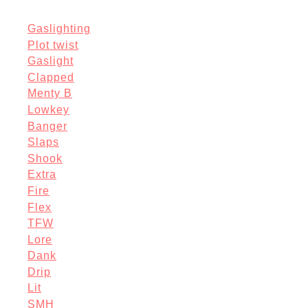
Gaslighting
Plot twist
Gaslight
Clapped
Menty B
Lowkey
Banger
Slaps
Shook
Extra
Fire
Flex
TFW
Lore
Dank
Drip
Lit
SMH