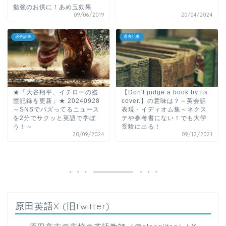
勉強のお供に！あめ玉効果
09/06/2019
20/04/2024
過去記事
過去記事
★「大谷翔平、イチローの盗
【Don't judge a book by its
塁記録を更新」★ 20240928
cover.】の意味は？～英会話
～SNSでバズってるニュース
表現・イディオム集～ネクス
を2分でサクッと英語で学ぼ
テや参考書にない！でも大学
う！～
受験に出る！
28/09/2024
09/12/2021
原田英語X (旧twitter)