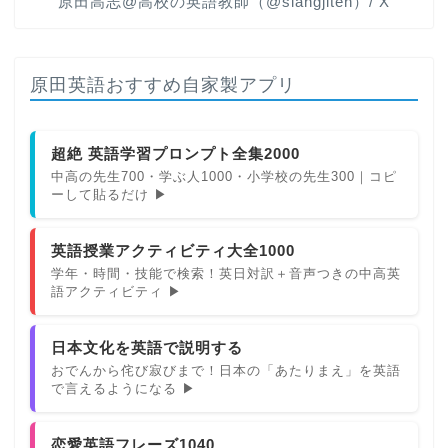
原田高志@高校の英語教師（@slangjiten）/ X
原田英語おすすめ自家製アプリ
超絶 英語学習プロンプト全集2000
中高の先生700・学ぶ人1000・小学校の先生300｜コピ
ーして貼るだけ ▶
英語授業アクティビティ大全1000
ホーム
学年・時間・技能で検索！英日対訳＋音声つきの中高英
語アクティビティ ▶
原田高志の”ほぼ日刊”英語
学習＆大学入試英語コラム
日本文化を英語で説明する
おでんから侘び寂びまで！日本の「あたりまえ」を英語
で言えるようになる ▶
“シン”・英会話スピード表
現
恋愛英語フレーズ1040