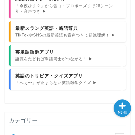
「今夜ひま？」から告白・プロポーズまで28シーン
大学入試英語対策講座
別・音声つき ▶
英語名言・格言・カッコい
最新スラング英語・略語辞典
い英語＆素敵な英文フレー
TikTokやSNSの最新英語も音声つきで超絶理解！ ▶
ズ集
英単語語源アプリ
過去記事
語源をたどれば単語同士がつながる！ ▶
CONTACT
英語のトリビア・クイズアプリ
「へぇ〜」が止まらない英語雑学クイズ ▶
MENU
カテゴリー