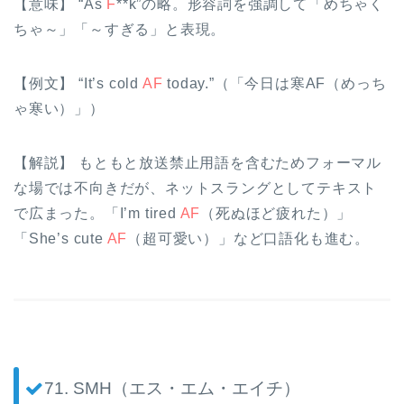
【意味】 “As
F
**k”の略。形容詞を強調して「めちゃく
ちゃ～」「～すぎる」と表現。
【例文】 “It’s cold
AF
today.”（「今日は寒AF（めっち
ゃ寒い）」）
【解説】 もともと放送禁止用語を含むためフォーマル
な場では不向きだが、ネットスラングとしてテキスト
で広まった。「I’m tired
AF
（死ぬほど疲れた）」
「She’s cute
AF
（超可愛い）」など口語化も進む。
71. SMH（エス・エム・エイチ）