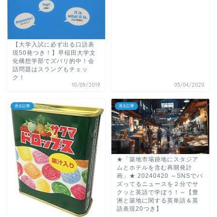
【大学入試に必ず出る口語表
現50発つき！】早稲田大学文
化構想学部でズバリ的中！会
話問題はスラングもチェッ
ク！
10/09/2019
05/04/2020
過去記事
過去記事
★「築地市場跡地にスタジア
ムとホテルを含む再開発計
画」★ 20240420 ～SNSでバ
ズってるニュースを２分でサ
クッと英語で学ぼう！～【豊
洲と築地に関する英単語＆英
語表現20つき】