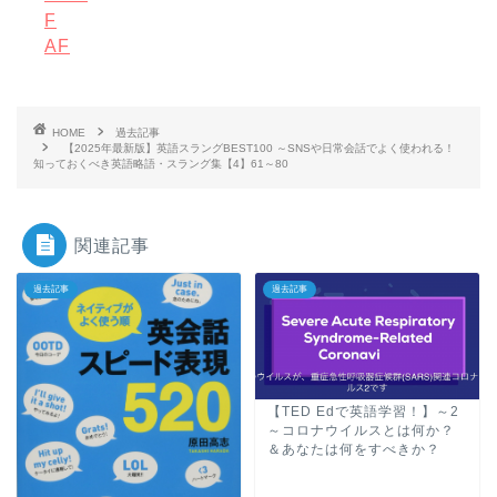
F
AF
HOME
過去記事
【2025年最新版】英語スラングBEST100 ～SNSや日常会話でよく使われる！
知っておくべき英語略語・スラング集【4】61～80
関連記事
過去記事
過去記事
【TED Edで英語学習！】～2
～コロナウイルスとは何か？
＆あなたは何をすべきか？