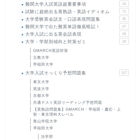
難関大学入試英語超重要事項
19
試験に超絶出る英熟語・英語イディオム
71
大学受験英会話文・口語表現問題集
35
難関大学で出た難英単語徹底暗記！
27
大学入試に出る英会話表現
29
大学・学部別傾向と対策ゼミ
18
GMARCH英語対策
立教大学
早稲田大学
大学入試そっくり予想問題集
117
東京大学
筑波大学
京都大学
共通テスト英語リーディング予想問題
【英熟語問題集】GMARCH・早稲田・慶応・上
智・東京理科大レベル
青山学院大学
早稲田大学
法学部