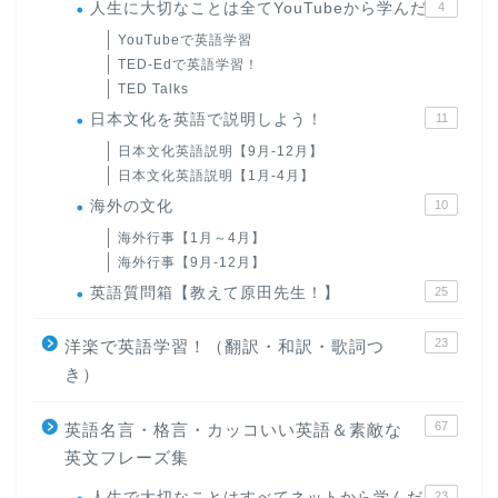
人生に大切なことは全てYouTubeから学んだ
4
YouTubeで英語学習
TED-Edで英語学習！
TED Talks
日本文化を英語で説明しよう！
11
日本文化英語説明【9月-12月】
日本文化英語説明【1月-4月】
海外の文化
10
海外行事【1月～4月】
海外行事【9月-12月】
英語質問箱【教えて原田先生！】
25
23
洋楽で英語学習！（翻訳・和訳・歌詞つ
き）
67
英語名言・格言・カッコいい英語＆素敵な
英文フレーズ集
人生で大切なことはすべてネットから学んだ
23