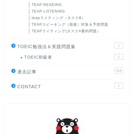
TEAP READING
TEAP LISTENING
teapライティング（タスクB）
TEAPスピーキング（面接）対策＆予想問題
TEAPライティング(タスクA要約問題）
1
TOEIC勉強法＆実践問題集
ホーム
TOEIC初級者
1
519
原田高志の”ほぼ日刊”英語
過去記事
学習＆大学入試英語コラム
1
CONTACT
“シン”・英会話スピード表
現
大学入試英語対策講座