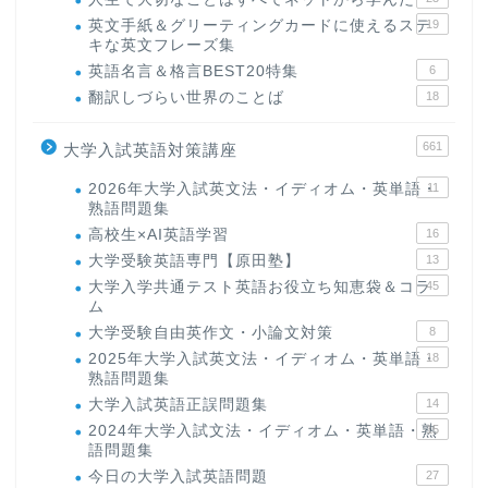
英文手紙＆グリーティングカードに使えるステ
19
キな英文フレーズ集
英語名言＆格言BEST20特集
6
翻訳しづらい世界のことば
18
661
大学入試英語対策講座
2026年大学入試英文法・イディオム・英単語・
11
熟語問題集
高校生×AI英語学習
16
大学受験英語専門【原田塾】
13
大学入学共通テスト英語お役立ち知恵袋＆コラ
45
ム
大学受験自由英作文・小論文対策
8
2025年大学入試英文法・イディオム・英単語・
18
熟語問題集
大学入試英語正誤問題集
14
2024年大学入試文法・イディオム・英単語・熟
15
語問題集
今日の大学入試英語問題
27