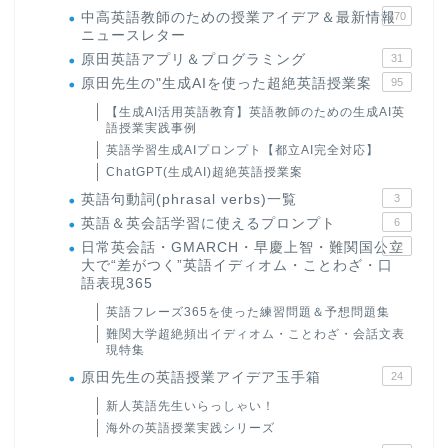
中高英語教師のための授業アイデア＆最新情報
170
ニュースレター
原田英語アプリ＆プログラミング
31
原田先生の"生成AIを使った超絶英語授業案
95
【生成AI活用英語教育】英語教師のための生成AI英
語授業実践事例
英語学習生成AIプロンプト【都立AI完全対応】
ChatGPT(生成AI)超絶英語授業案
英語句動詞(phrasal verbs)一覧
3
英語＆英会話学習に使えるプロンプト
6
日常英会話・GMARCH・早慶上智・難関国公立
22
大で“差がつく”英語イディオム・ことわざ・口
語表現365
英語フレーズ365を使った練習問題＆予想問題集
難関大学超絶頻出イディオム・ことわざ・会話文表
現特集
原田先生の英語授業アイデア玉手箱
24
新人英語先生いらっしゃい！
海外の英語授業実践シリーズ