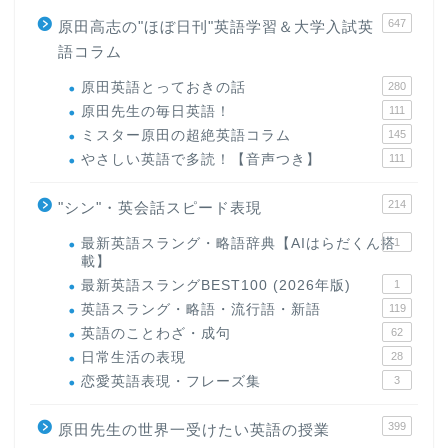
647
原田高志の"ほぼ日刊"英語学習＆大学入試英
語コラム
原田英語とっておきの話
280
原田先生の毎日英語！
111
ミスター原田の超絶英語コラム
145
やさしい英語で多読！【音声つき】
111
214
"シン"・英会話スピード表現
最新英語スラング・略語辞典【AIはらだくん搭
1
載】
最新英語スラングBEST100 (2026年版)
1
英語スラング・略語・流行語・新語
119
英語のことわざ・成句
62
日常生活の表現
28
恋愛英語表現・フレーズ集
3
399
原田先生の世界一受けたい英語の授業