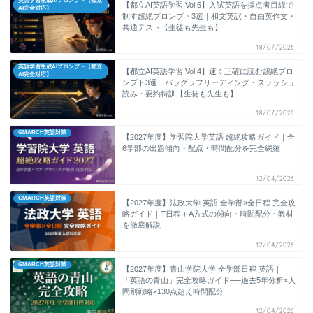
英語学習生成AIプロンプト【都立
【都立AI英語学習 Vol.5】入試英語を採点者目線で
AI完全対応】
制す超絶プロンプト3選｜和文英訳・自由英作文・
共通テスト【生徒も先生も】
18/07/2026
英語学習生成AIプロンプト【都立
【都立AI英語学習 Vol.4】速く正確に読む超絶プロ
AI完全対応】
ンプト3選｜パラグラフリーディング・スラッシュ
読み・要約特訓【生徒も先生も】
18/07/2026
GMARCH英語対策
【2027年度】学習院大学英語 超絶攻略ガイド｜全
6学部の出題傾向・配点・時間配分を完全網羅
12/04/2026
GMARCH英語対策
【2027年度】法政大学 英語 全学部×全日程 完全攻
略ガイド｜T日程＋A方式の傾向・時間配分・教材
を徹底解説
12/04/2026
GMARCH英語対策
【2027年度】青山学院大学 全学部日程 英語｜
「英語の青山」完全攻略ガイド──過去5年分析×大
問別戦略×130点超え時間配分
12/04/2026