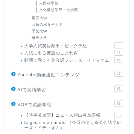
人間科学部
文化構想学部・文学部
慶応大学
お茶の水女子大学
千葉大学
埼玉大学
大学入試英語頻出トピック予想
4
入試に出る英語のことわざ
16
動画で覚える英会話フレーズ・イディオム
54
17
YouTube動画連動コンテンツ
61
AIで英語学習
83
VOAで英語学習！
【時事英単語】ニュース頻出英単語帳
10
English in a minute （今日の使える英会話フレ
63
ーズ・イディオム）