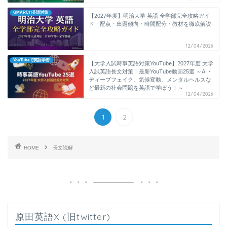
GMARCH英語対策
【2027年度】明治大学 英語 全学部完全攻略ガイ
ド｜配点・出題傾向・時間配分・教材を徹底解説
12/04/2026
YouTubeで英語学習
【大学入試時事英語対策YouTube】2027年度 大学
入試英語長文対策！最新YouTube動画25選 ～AI・
ディープフェイク、気候変動、メンタルヘルスな
ど最新の社会問題を英語で学ぼう！～
12/04/2026
1
2
HOME
長文読解
原田英語X (旧twitter)