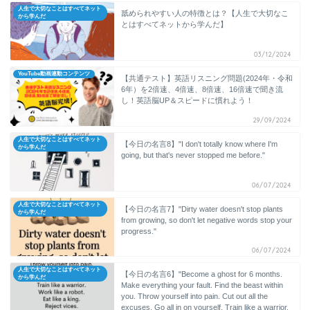
人生で大切なことはすべてネット
舐められやすい人の特徴とは？【人生で大切なこ
から学んだ
とはすべてネットから学んだ】
03/12/2024
YouTube動画連動コンテンツ
【共通テスト】英語リスニング問題(2024年・令和
6年）を2倍速、4倍速、8倍速、16倍速で聞き流
し！英語脳UP＆スピードに慣れよう！
29/09/2024
人生で大切なことはすべてネット
【今日の名言8】"I don't totally know where I'm
から学んだ
going, but that's never stopped me before."
06/07/2024
人生で大切なことはすべてネット
【今日の名言7】"Dirty water doesn't stop plants
から学んだ
from growing, so don't let negative words stop your
progress."
06/07/2024
人生で大切なことはすべてネット
【今日の名言6】"Become a ghost for 6 months.
から学んだ
Make everything your fault. Find the beast within
you. Throw yourself into pain. Cut out all the
excuses. Go all in on yourself. Train like a warrior.