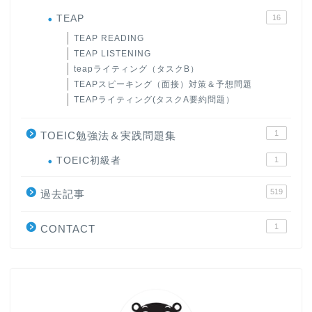
TEAP
16
TEAP READING
TEAP LISTENING
teapライティング（タスクB）
TEAPスピーキング（面接）対策＆予想問題
TEAPライティング(タスクA要約問題）
1
TOEIC勉強法＆実践問題集
ホーム
TOEIC初級者
1
519
過去記事
原田高志の”ほぼ日刊”英語
学習＆大学入試英語コラム
1
CONTACT
“シン”・英会話スピード表
現
大学入試英語対策講座