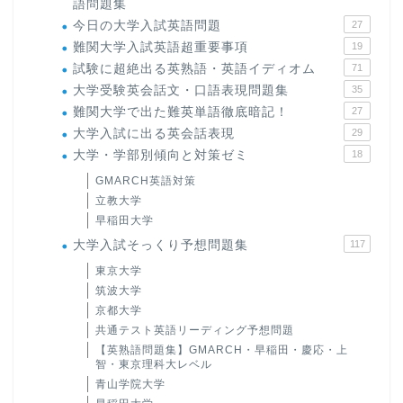
語問題集
今日の大学入試英語問題
27
難関大学入試英語超重要事項
19
試験に超絶出る英熟語・英語イディオム
71
大学受験英会話文・口語表現問題集
35
難関大学で出た難英単語徹底暗記！
27
大学入試に出る英会話表現
29
大学・学部別傾向と対策ゼミ
18
GMARCH英語対策
立教大学
早稲田大学
大学入試そっくり予想問題集
117
東京大学
筑波大学
京都大学
共通テスト英語リーディング予想問題
【英熟語問題集】GMARCH・早稲田・慶応・上
智・東京理科大レベル
青山学院大学