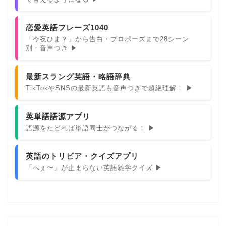
恋愛英語フレーズ1040
「今夜ひま？」から告白・プロポーズまで28シーン
別・音声つき ▶
最新スラング英語・略語辞典
TikTokやSNSの最新英語も音声つきで超絶理解！ ▶
英単語語源アプリ
語源をたどれば単語同士がつながる！ ▶
英語のトリビア・クイズアプリ
「へぇ〜」が止まらない英語雑学クイズ ▶