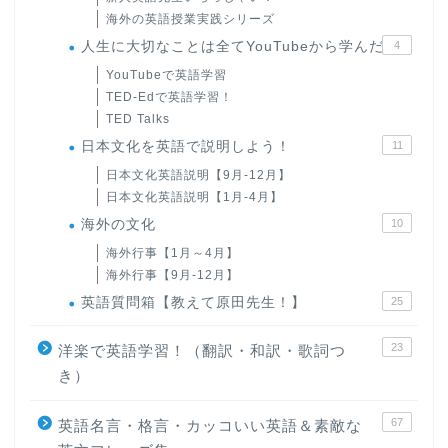
海外の英語授業実践シリーズ
人生に大切なことは全てYouTubeから学んだ
4
YouTubeで英語学習
TED-Edで英語学習！
TED Talks
日本文化を英語で説明しよう！
11
日本文化英語説明【9月-12月】
日本文化英語説明【1月-4月】
海外の文化
10
海外行事【1月～4月】
海外行事【9月-12月】
英語質問箱【教えて原田先生！】
25
23
洋楽で英語学習！（翻訳・和訳・歌詞つ
き）
67
英語名言・格言・カッコいい英語＆素敵な