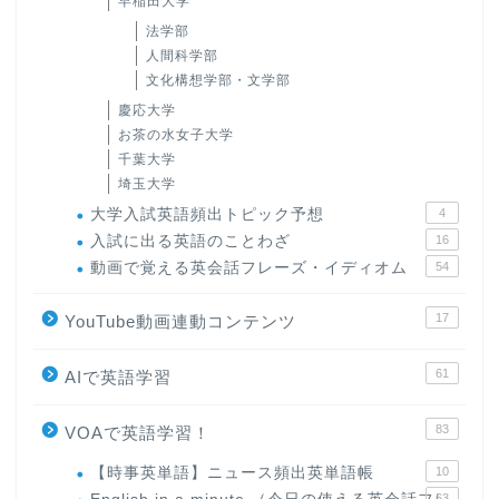
早稲田大学
法学部
人間科学部
文化構想学部・文学部
慶応大学
お茶の水女子大学
千葉大学
埼玉大学
大学入試英語頻出トピック予想
4
入試に出る英語のことわざ
16
動画で覚える英会話フレーズ・イディオム
54
17
YouTube動画連動コンテンツ
61
AIで英語学習
83
VOAで英語学習！
【時事英単語】ニュース頻出英単語帳
10
63