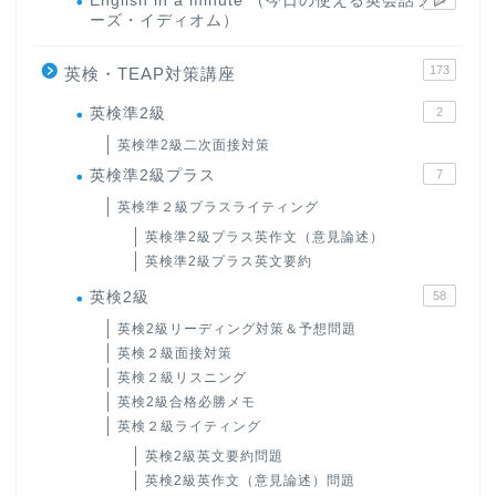
English in a minute （今日の使える英会話フレ
ーズ・イディオム）
173
英検・TEAP対策講座
英検準2級
2
英検準2級二次面接対策
英検準2級プラス
7
英検準２級プラスライティング
英検準2級プラス英作文（意見論述）
英検準2級プラス英文要約
英検2級
58
英検2級リーディング対策＆予想問題
英検２級面接対策
英検２級リスニング
英検2級合格必勝メモ
英検２級ライティング
英検2級英文要約問題
英検2級英作文（意見論述）問題