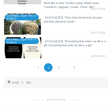
Work like a robot. Eat like a king. Reject vices.
Transform. Upgrade. Create. Thrive. Win."
06/07/2024
人生で大切なことはすべてネット
【今日の名言5】"Give them bread and circuses
から学んだ
and they will never revolt."
06/07/2024
人生で大切なことはすべてネット
【今日の名言4】"Everything that enters my life is a
から学んだ
gift. Everything that exits my life is a gift."
06/07/2024
...
1
2
3
5
HOME
英語