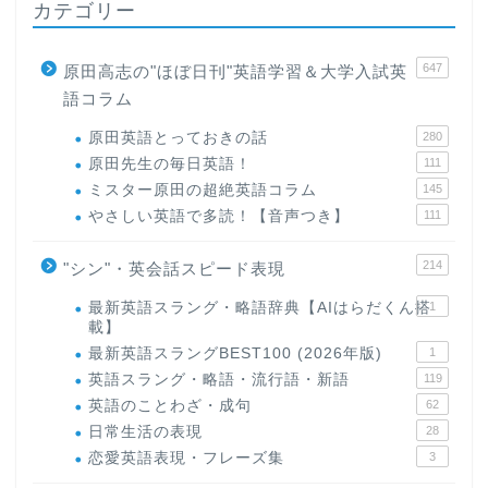
カテゴリー
647
原田高志の"ほぼ日刊"英語学習＆大学入試英
語コラム
原田英語とっておきの話
280
原田先生の毎日英語！
111
ミスター原田の超絶英語コラム
145
やさしい英語で多読！【音声つき】
111
214
"シン"・英会話スピード表現
最新英語スラング・略語辞典【AIはらだくん搭
1
載】
最新英語スラングBEST100 (2026年版)
1
英語スラング・略語・流行語・新語
119
英語のことわざ・成句
62
日常生活の表現
28
恋愛英語表現・フレーズ集
3