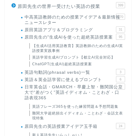
399
原田先生の世界一受けたい英語の授業
中高英語教師のための授業アイデア＆最新情報
170
ニュースレター
原田英語アプリ＆プログラミング
31
原田先生の"生成AIを使った超絶英語授業案
95
【生成AI活用英語教育】英語教師のための生成AI英
語授業実践事例
英語学習生成AIプロンプト【都立AI完全対応】
ChatGPT(生成AI)超絶英語授業案
英語句動詞(phrasal verbs)一覧
3
英語＆英会話学習に使えるプロンプト
6
日常英会話・GMARCH・早慶上智・難関国公立
22
大で“差がつく”英語イディオム・ことわざ・口
語表現365
英語フレーズ365を使った練習問題＆予想問題集
難関大学超絶頻出イディオム・ことわざ・会話文表
現特集
原田先生の英語授業アイデア玉手箱
24
新人英語先生いらっしゃい！