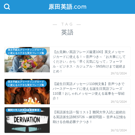
原田英語.com
― TAG ―
英語
英文手紙＆グリーティングカード
【お見舞い英語フレーズ厳選100】英文メッセー
に使えるステキな英文フレーズ集
ジカードに使える！～音声つき～「お大事にして
ください」から「早く元気になって」フォーマ
ル・ビジネス・カジュアル・SNS向けまで超絶ま
とめ！
29/12/2024
英文手紙＆グリーティングカード
【誕生日英語メッセージ110例文集】音声つきで
に使えるステキな英文フレーズ集
バースデーカードに使える誕生日英語フレーズ
110選！おしゃれメッセージ使える返事を一挙紹
介！
29/12/2024
難関大学入試英語超重要事項
【英語派生語一覧リスト】難関大学入試に超絶出
る英語派生語BEST26 ～練習問題～ 音声＆記憶を
助ける合格必勝テクつき！
26/12/2024