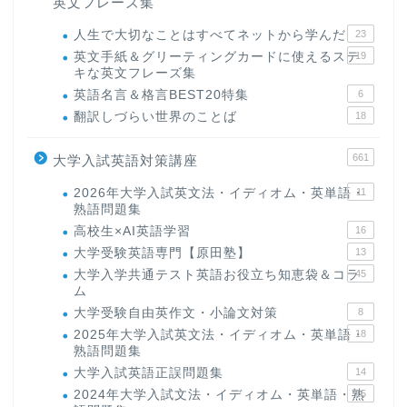
英文フレーズ集
人生で大切なことはすべてネットから学んだ
23
英文手紙＆グリーティングカードに使えるステ
19
キな英文フレーズ集
英語名言＆格言BEST20特集
6
翻訳しづらい世界のことば
18
661
大学入試英語対策講座
2026年大学入試英文法・イディオム・英単語・
11
熟語問題集
高校生×AI英語学習
16
大学受験英語専門【原田塾】
13
大学入学共通テスト英語お役立ち知恵袋＆コラ
45
ム
大学受験自由英作文・小論文対策
8
2025年大学入試英文法・イディオム・英単語・
18
熟語問題集
大学入試英語正誤問題集
14
2024年大学入試文法・イディオム・英単語・熟
15