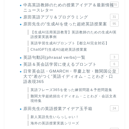
中高英語教師のための授業アイデア＆最新情報
170
ニュースレター
原田英語アプリ＆プログラミング
31
原田先生の"生成AIを使った超絶英語授業案
95
【生成AI活用英語教育】英語教師のための生成AI英
語授業実践事例
英語学習生成AIプロンプト【都立AI完全対応】
ChatGPT(生成AI)超絶英語授業案
英語句動詞(phrasal verbs)一覧
3
英語＆英会話学習に使えるプロンプト
6
日常英会話・GMARCH・早慶上智・難関国公立
22
大で“差がつく”英語イディオム・ことわざ・口
語表現365
英語フレーズ365を使った練習問題＆予想問題集
難関大学超絶頻出イディオム・ことわざ・会話文表
現特集
原田先生の英語授業アイデア玉手箱
24
新人英語先生いらっしゃい！
海外の英語授業実践シリーズ