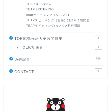
TEAP READING
TEAP LISTENING
teapライティング（タスクB）
TEAPスピーキング（面接）対策＆予想問題
TEAPライティング(タスクA要約問題）
1
TOEIC勉強法＆実践問題集
ホーム
TOEIC初級者
1
519
原田高志の”ほぼ日刊”英語
過去記事
学習＆大学入試英語コラム
1
CONTACT
“シン”・英会話スピード表
現
大学入試英語対策講座