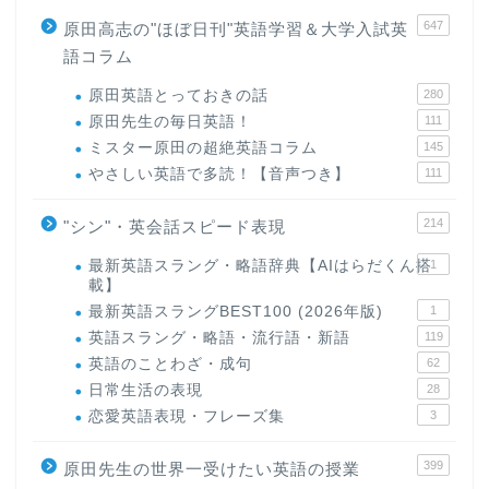
647
原田高志の"ほぼ日刊"英語学習＆大学入試英
語コラム
原田英語とっておきの話
280
原田先生の毎日英語！
111
ミスター原田の超絶英語コラム
145
やさしい英語で多読！【音声つき】
111
214
"シン"・英会話スピード表現
最新英語スラング・略語辞典【AIはらだくん搭
1
載】
最新英語スラングBEST100 (2026年版)
1
英語スラング・略語・流行語・新語
119
英語のことわざ・成句
62
日常生活の表現
28
恋愛英語表現・フレーズ集
3
399
原田先生の世界一受けたい英語の授業