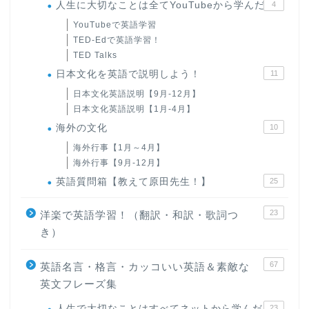
人生に大切なことは全てYouTubeから学んだ
4
YouTubeで英語学習
TED-Edで英語学習！
TED Talks
日本文化を英語で説明しよう！
11
日本文化英語説明【9月-12月】
日本文化英語説明【1月-4月】
海外の文化
10
海外行事【1月～4月】
海外行事【9月-12月】
英語質問箱【教えて原田先生！】
25
23
洋楽で英語学習！（翻訳・和訳・歌詞つ
き）
67
英語名言・格言・カッコいい英語＆素敵な
英文フレーズ集
人生で大切なことはすべてネットから学んだ
23