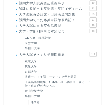
難関大学入試英語超重要事項
19
試験に超絶出る英熟語・英語イディオム
71
大学受験英会話文・口語表現問題集
35
難関大学で出た難英単語徹底暗記！
27
大学入試に出る英会話表現
29
大学・学部別傾向と対策ゼミ
18
GMARCH英語対策
立教大学
早稲田大学
大学入試そっくり予想問題集
117
東京大学
筑波大学
京都大学
共通テスト英語リーディング予想問題
【英熟語問題集】GMARCH・早稲田・慶応・上
智・東京理科大レベル
青山学院大学
早稲田大学
法学部