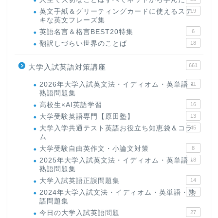
英文手紙＆グリーティングカードに使えるステ
19
キな英文フレーズ集
英語名言＆格言BEST20特集
6
翻訳しづらい世界のことば
18
661
大学入試英語対策講座
2026年大学入試英文法・イディオム・英単語・
11
熟語問題集
高校生×AI英語学習
16
大学受験英語専門【原田塾】
13
大学入学共通テスト英語お役立ち知恵袋＆コラ
45
ム
大学受験自由英作文・小論文対策
8
2025年大学入試英文法・イディオム・英単語・
18
熟語問題集
大学入試英語正誤問題集
14
2024年大学入試文法・イディオム・英単語・熟
15
語問題集
今日の大学入試英語問題
27