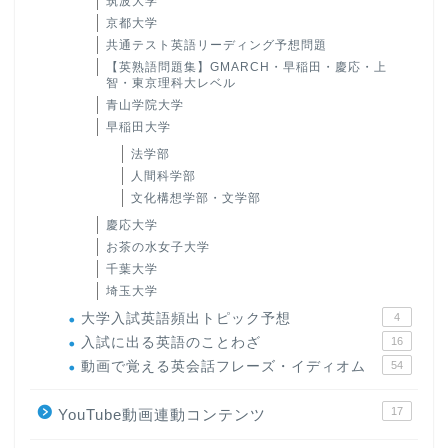
筑波大学
京都大学
共通テスト英語リーディング予想問題
【英熟語問題集】GMARCH・早稲田・慶応・上
智・東京理科大レベル
青山学院大学
早稲田大学
法学部
人間科学部
文化構想学部・文学部
慶応大学
お茶の水女子大学
千葉大学
埼玉大学
大学入試英語頻出トピック予想
4
入試に出る英語のことわざ
16
動画で覚える英会話フレーズ・イディオム
54
17
YouTube動画連動コンテンツ