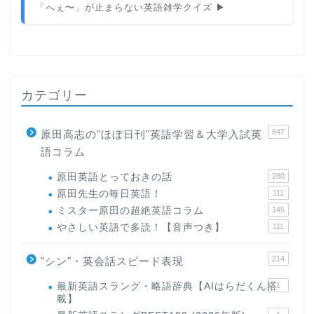
「へぇ〜」が止まらない英語雑学クイズ ▶
カテゴリー
647
原田高志の"ほぼ日刊"英語学習＆大学入試英
語コラム
原田英語とっておきの話
280
原田先生の毎日英語！
111
ミスター原田の超絶英語コラム
145
やさしい英語で多読！【音声つき】
111
214
"シン"・英会話スピード表現
最新英語スラング・略語辞典【AIはらだくん搭
1
載】