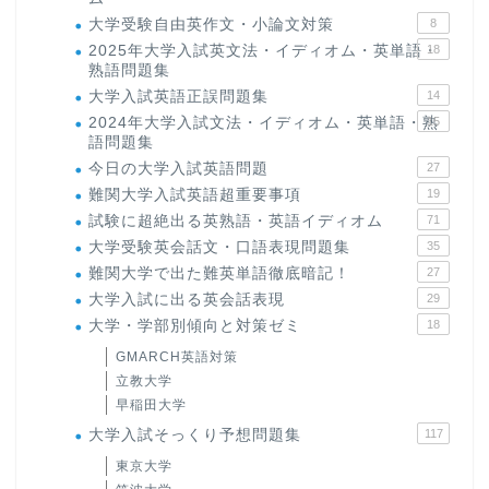
大学受験自由英作文・小論文対策
8
2025年大学入試英文法・イディオム・英単語・
18
熟語問題集
大学入試英語正誤問題集
14
2024年大学入試文法・イディオム・英単語・熟
15
語問題集
今日の大学入試英語問題
27
難関大学入試英語超重要事項
19
試験に超絶出る英熟語・英語イディオム
71
大学受験英会話文・口語表現問題集
35
難関大学で出た難英単語徹底暗記！
27
大学入試に出る英会話表現
29
大学・学部別傾向と対策ゼミ
18
GMARCH英語対策
立教大学
早稲田大学
大学入試そっくり予想問題集
117
東京大学