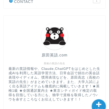
1
CONTACT
“シン”・英会話スピード表
現
大学入試英語対策講座
英語名言・格言・カッコい
い英語＆素敵な英文フレー
ズ集
原田英語.com
過去記事
高校の英語の先生
最新の英語情報や、Claude,ChatGPTをはじめとした生
成AIを利用した英語学習方法、日常会話で頻出の英会話
CONTACT
表現やイディオム、慣用表現などを、原田高志（高校の
英語の先生）がまとめていきます。また、大学入試によ
く出る英語アイテムも徹底的に掲載していきます！★英
検1級 ★全国通訳案内士 ★東京シティガイド検定の取
得を目指している方にも、独学で資格を取得したノウハ
ウを余すところなくお伝えしていきます！！