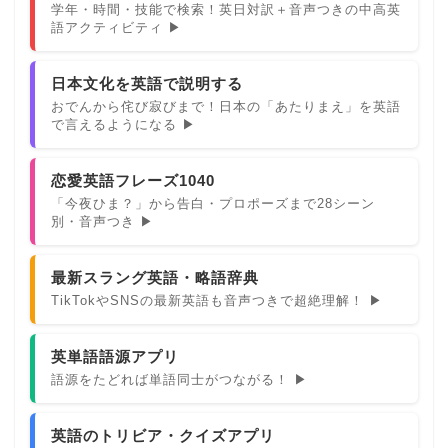
学年・時間・技能で検索！英日対訳＋音声つきの中高英
語アクティビティ ▶
日本文化を英語で説明する
おでんから侘び寂びまで！日本の「あたりまえ」を英語
で言えるようになる ▶
恋愛英語フレーズ1040
「今夜ひま？」から告白・プロポーズまで28シーン
別・音声つき ▶
最新スラング英語・略語辞典
TikTokやSNSの最新英語も音声つきで超絶理解！ ▶
英単語語源アプリ
語源をたどれば単語同士がつながる！ ▶
英語のトリビア・クイズアプリ