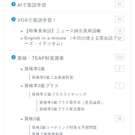
61
AIで英語学習
83
VOAで英語学習！
【時事英単語】ニュース頻出英単語帳
10
English in a minute （今日の使える英会話フレ
63
ーズ・イディオム）
173
英検・TEAP対策講座
英検準2級
2
英検準2級二次面接対策
英検準2級プラス
7
英検準２級プラスライティング
英検準2級プラス英作文（意見論述）
英検準2級プラス英文要約
英検2級
58
英検2級リーディング対策＆予想問題
英検２級面接対策