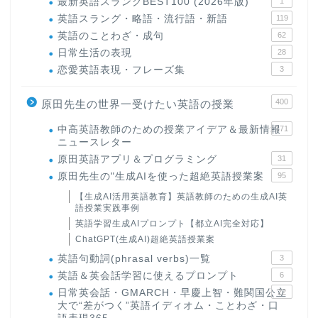
最新英語スラングBEST100 (2026年版)
1
英語スラング・略語・流行語・新語
119
英語のことわざ・成句
62
日常生活の表現
28
恋愛英語表現・フレーズ集
3
400
原田先生の世界一受けたい英語の授業
中高英語教師のための授業アイデア＆最新情報
171
ニュースレター
原田英語アプリ＆プログラミング
31
原田先生の"生成AIを使った超絶英語授業案
95
【生成AI活用英語教育】英語教師のための生成AI英
語授業実践事例
英語学習生成AIプロンプト【都立AI完全対応】
ChatGPT(生成AI)超絶英語授業案
英語句動詞(phrasal verbs)一覧
3
英語＆英会話学習に使えるプロンプト
6
日常英会話・GMARCH・早慶上智・難関国公立
22
大で“差がつく”英語イディオム・ことわざ・口