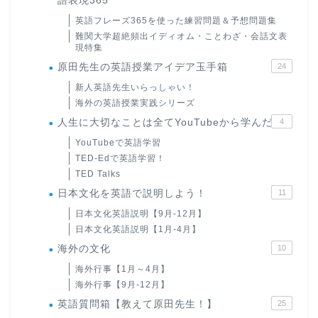
語表現365
英語フレーズ365を使った練習問題＆予想問題集
難関大学超絶頻出イディオム・ことわざ・会話文表
現特集
原田先生の英語授業アイデア玉手箱
24
新人英語先生いらっしゃい！
海外の英語授業実践シリーズ
人生に大切なことは全てYouTubeから学んだ
4
YouTubeで英語学習
TED-Edで英語学習！
TED Talks
日本文化を英語で説明しよう！
11
日本文化英語説明【9月-12月】
日本文化英語説明【1月-4月】
海外の文化
10
海外行事【1月～4月】
海外行事【9月-12月】
英語質問箱【教えて原田先生！】
25