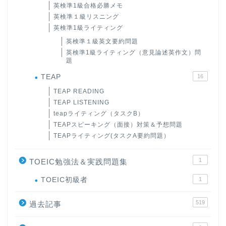
英検準1級合格必勝メモ
英検準１級リスニング
英検準1級ライティング
英検準１級英文要約問題
英検準1級ライティング（意見論述英作文）問
題
TEAP
16
TEAP READING
TEAP LISTENING
teapライティング（タスクB）
TEAPスピーキング（面接）対策＆予想問題
TEAPライティング(タスクA要約問題）
1
TOEIC勉強法＆実践問題集
ホーム
TOEIC初級者
1
519
原田高志の”ほぼ日刊”英語
過去記事
学習＆大学入試英語コラム