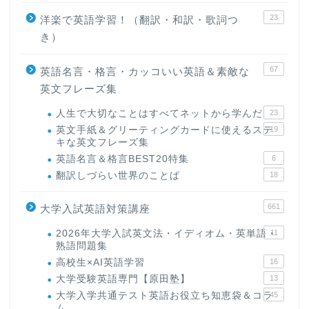
23
洋楽で英語学習！（翻訳・和訳・歌詞つ
き）
67
英語名言・格言・カッコいい英語＆素敵な
英文フレーズ集
人生で大切なことはすべてネットから学んだ
23
英文手紙＆グリーティングカードに使えるステ
19
キな英文フレーズ集
英語名言＆格言BEST20特集
6
翻訳しづらい世界のことば
18
661
大学入試英語対策講座
2026年大学入試英文法・イディオム・英単語・
11
熟語問題集
高校生×AI英語学習
16
大学受験英語専門【原田塾】
13
大学入学共通テスト英語お役立ち知恵袋＆コラ
45
ム