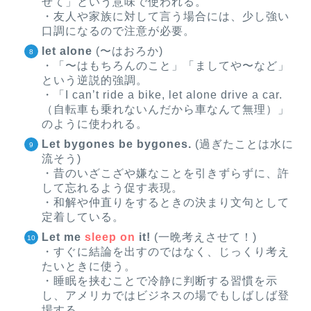
せて」という意味で使われる。
・友人や家族に対して言う場合には、少し強い
口調になるので注意が必要。
let alone
(〜はおろか)
・「〜はもちろんのこと」「ましてや〜など」
という逆説的強調。
・「I can’t ride a bike, let alone drive a car.
（自転車も乗れないんだから車なんて無理）」
のように使われる。
Let bygones be bygones.
(過ぎたことは水に
流そう)
・昔のいざこざや嫌なことを引きずらずに、許
して忘れるよう促す表現。
・和解や仲直りをするときの決まり文句として
定着している。
Let me
sleep on
it!
(一晩考えさせて！)
・すぐに結論を出すのではなく、じっくり考え
たいときに使う。
・睡眠を挟むことで冷静に判断する習慣を示
し、アメリカではビジネスの場でもしばしば登
場する。