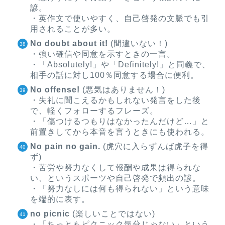
諺。
・英作文で使いやすく、自己啓発の文脈でも引
用されることが多い。
No doubt about it!
(間違いない！)
・強い確信や同意を示すときの一言。
・「Absolutely!」や「Definitely!」と同義で、
相手の話に対し100％同意する場合に便利。
No offense!
(悪気はありません！)
・失礼に聞こえるかもしれない発言をした後
で、軽くフォローするフレーズ。
・「傷つけるつもりはなかったんだけど…」と
前置きしてから本音を言うときにも使われる。
No pain no gain.
(虎穴に入らずんば虎子を得
ず)
・苦労や努力なくして報酬や成果は得られな
い、というスポーツや自己啓発で頻出の諺。
・「努力なしには何も得られない」という意味
を端的に表す。
no picnic
(楽しいことではない)
・「ちっともピクニック気分じゃない」という