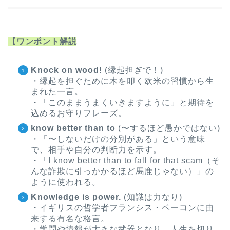
【ワンポント解説
Knock on wood!
(縁起担ぎで！)
・縁起を担ぐために木を叩く欧米の習慣から生
まれた一言。
・「このままうまくいきますように」と期待を
込めるお守りフレーズ。
know better than to
(〜するほど愚かではない)
・「〜しないだけの分別がある」という意味
で、相手や自分の判断力を示す。
・「I know better than to fall for that scam（そ
んな詐欺に引っかかるほど馬鹿じゃない）」の
ように使われる。
Knowledge is power.
(知識は力なり)
・イギリスの哲学者フランシス・ベーコンに由
来する有名な格言。
・学問や情報が大きな武器となり、人生を切り