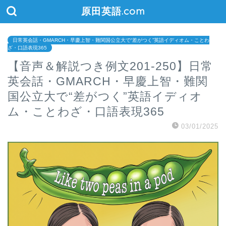
原田英語.com
日常英会話・GMARCH・早慶上智・難関国公立大で“差がつく”英語イディオム・ことわ
ざ・口語表現365
【音声＆解説つき例文201-250】日常
英会話・GMARCH・早慶上智・難関
国公立大で“差がつく”英語イディオ
ム・ことわざ・口語表現365
03/01/2025