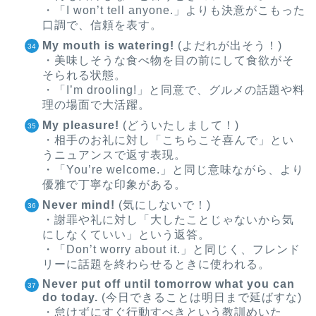
・「I won’t tell anyone.」よりも決意がこもった
口調で、信頼を表す。
My mouth is watering!
(よだれが出そう！)
・美味しそうな食べ物を目の前にして食欲がそ
そられる状態。
・「I’m drooling!」と同意で、グルメの話題や料
理の場面で大活躍。
My pleasure!
(どういたしまして！)
・相手のお礼に対し「こちらこそ喜んで」とい
うニュアンスで返す表現。
・「You’re welcome.」と同じ意味ながら、より
優雅で丁寧な印象がある。
Never mind!
(気にしないで！)
・謝罪や礼に対し「大したことじゃないから気
にしなくていい」という返答。
・「Don’t worry about it.」と同じく、フレンド
リーに話題を終わらせるときに使われる。
Never put off until tomorrow what you can
do today.
(今日できることは明日まで延ばすな)
・怠けずにすぐ行動すべきという教訓めいた