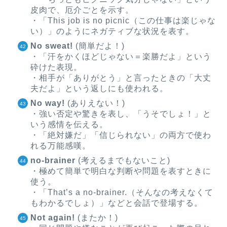
皮肉で、厄介ごとを示す。
・「This job is no picnic（この仕事は楽じゃな
い）」のようにネガティブな状況を表す。
No sweat!
(簡単だよ！)
・「汗をかくほどじゃない＝楽勝だよ」という
砕けた表現。
・相手が「ありがとう」と言ったときの「大丈
夫だよ」という返しにも使われる。
No way!
(ありえない！)
・強い否定や驚きを表し、「うそでしょ！」と
いう感情を伝える。
・「絶対嫌だ」「信じられない」の両方で使わ
れる万能感嘆。
no-brainer
(考えるまでもないこと)
・極めて簡単で明白な判断や問題を表すときに
使う。
・「That’s a no-brainer.（そんなの考えなくて
もわかるでしょ）」などと会話で登場する。
Not again!
(またか！)