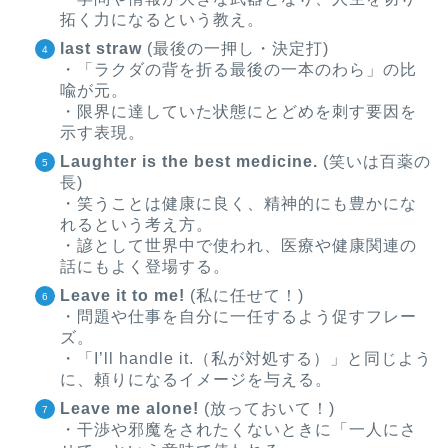
拓く力になるという教え。
last straw
(最後の一押し・決定打)
・「ラクダの背を折る最後の一本のわら」の比
喩が元。
・限界に達していた状態にとどめを刺す要因を
示す表現。
Laughter is the best medicine.
(笑いは百薬の
長)
・笑うことは健康に良く、精神的にも豊かにな
れるという考え方。
・諺として世界中で使われ、医療や健康関連の
話にもよく登場する。
Leave it to me!
(私に任せて！)
・問題や仕事を自分に一任するよう促すフレー
ズ。
・「I’ll handle it.（私が対処する）」と同じよう
に、頼りになるイメージを与える。
Leave me alone!
(放っておいて！)
・干渉や邪魔をされたくないときに「一人にさ