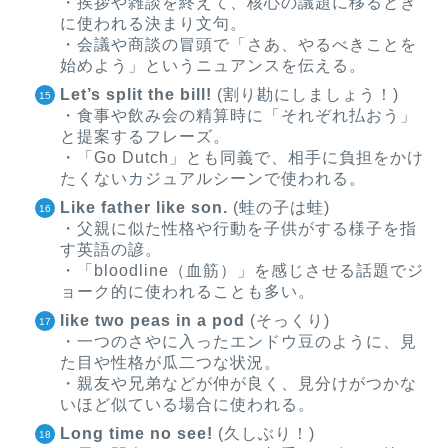
・挨拶や雑談を終えて、核心の議題に移るとき
に使われる決まり文句。
・会議や商談の冒頭で「さあ、やるべきことを
始めよう」というニュアンスを伝える。
Let’s split the bill!
(割り勘にしましょう！)
・食事や飲み会の精算時に「それぞれ払おう」
と提案するフレーズ。
・「Go Dutch」とも同義で、相手に負担をかけ
たくないカジュアルシーンで使われる。
Like father like son.
(蛙の子は蛙)
・父親に似た性格や行動を子供がする様子を指
す英語の諺。
・「bloodline（血筋）」を感じさせる話題でジ
ョーク的に使われることも多い。
like two peas in a pod
(そっくり)
・一つのさやに入ったエンドウ豆のように、見
た目や性格が瓜二つな状況。
・親友や兄弟などが仲が良く、見分けがつかな
いほど似ている場合に使われる。
Long time no see!
(久しぶり！)