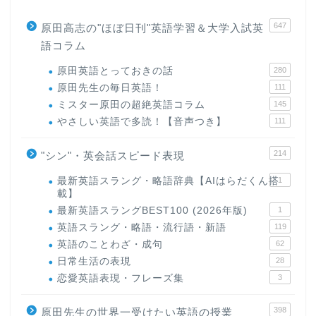
647
原田高志の"ほぼ日刊"英語学習＆大学入試英
語コラム
原田英語とっておきの話
280
原田先生の毎日英語！
111
ミスター原田の超絶英語コラム
145
やさしい英語で多読！【音声つき】
111
214
"シン"・英会話スピード表現
最新英語スラング・略語辞典【AIはらだくん搭
1
載】
最新英語スラングBEST100 (2026年版)
1
英語スラング・略語・流行語・新語
119
英語のことわざ・成句
62
日常生活の表現
28
恋愛英語表現・フレーズ集
3
398
原田先生の世界一受けたい英語の授業