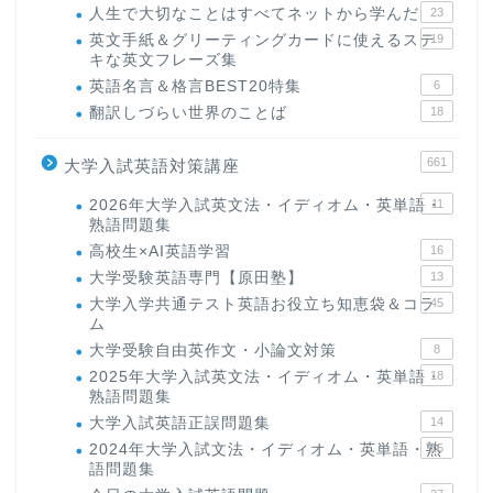
人生で大切なことはすべてネットから学んだ
23
英文手紙＆グリーティングカードに使えるステ
19
キな英文フレーズ集
英語名言＆格言BEST20特集
6
翻訳しづらい世界のことば
18
661
大学入試英語対策講座
2026年大学入試英文法・イディオム・英単語・
11
熟語問題集
高校生×AI英語学習
16
大学受験英語専門【原田塾】
13
大学入学共通テスト英語お役立ち知恵袋＆コラ
45
ム
大学受験自由英作文・小論文対策
8
2025年大学入試英文法・イディオム・英単語・
18
熟語問題集
大学入試英語正誤問題集
14
2024年大学入試文法・イディオム・英単語・熟
15
語問題集