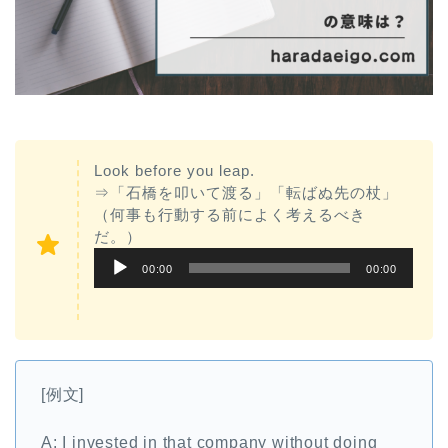
Look before you leap.
⇒「石橋を叩いて渡る」「転ばぬ先の杖」
（何事も行動する前によく考えるべき
だ。）
音
00:00
00:00
声
プ
レ
ー
[例文]
ヤ
ー
A: I invested in that company without doing