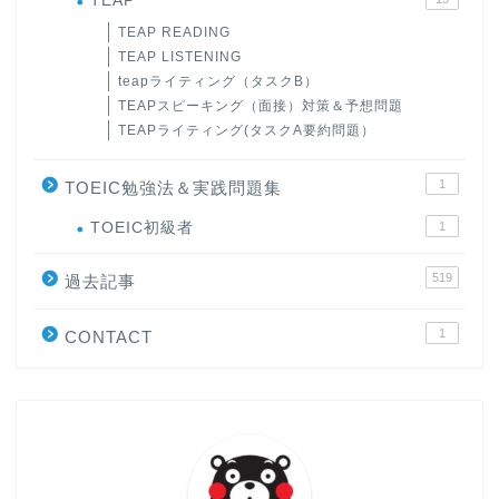
TEAP
TEAP READING
TEAP LISTENING
teapライティング（タスクB）
TEAPスピーキング（面接）対策＆予想問題
TEAPライティング(タスクA要約問題）
1
TOEIC勉強法＆実践問題集
ホーム
TOEIC初級者
1
519
原田高志の”ほぼ日刊”英語
過去記事
学習＆大学入試英語コラム
1
CONTACT
“シン”・英会話スピード表
現
大学入試英語対策講座