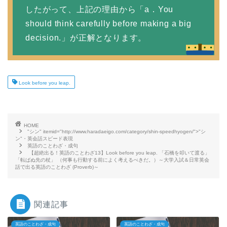
したがって、上記の理由から「a．You
should think carefully before making a big
decision.」が正解となります。
Look before you leap.
HOME
"シン" itemid="http://www.haradaeigo.com/category/shin-speedhyogen/">"シ
ン"・英会話スピード表現
英語のことわざ・成句
【超絶出る！英語のことわざ13】Look before you leap. 「石橋を叩いて渡る」
「転ばぬ先の杖」 （何事も行動する前によく考えるべきだ。）～大学入試＆日常英会
話で出る英語のことわざ (Proverb)～
関連記事
英語のことわざ・成句
英語のことわざ・成句