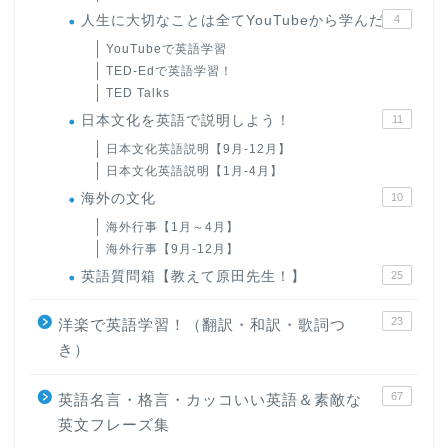
人生に大切なことは全てYouTubeから学んだ
4
YouTubeで英語学習
TED-Edで英語学習！
TED Talks
日本文化を英語で説明しよう！
11
日本文化英語説明【9月-12月】
日本文化英語説明【1月-4月】
海外の文化
10
海外行事【1月～4月】
海外行事【9月-12月】
英語質問箱【教えて原田先生！】
25
23
洋楽で英語学習！（翻訳・和訳・歌詞つ
き）
67
英語名言・格言・カッコいい英語＆素敵な
英文フレーズ集