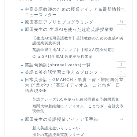
中高英語教師のための授業アイデア＆最新情報
169
ニュースレター
原田英語アプリ＆プログラミング
31
原田先生の"生成AIを使った超絶英語授業案
95
【生成AI活用英語教育】英語教師のための生成AI英
語授業実践事例
英語学習生成AIプロンプト【都立AI完全対応】
ChatGPT(生成AI)超絶英語授業案
英語句動詞(phrasal verbs)一覧
3
英語＆英会話学習に使えるプロンプト
6
日常英会話・GMARCH・早慶上智・難関国公立
22
大で“差がつく”英語イディオム・ことわざ・口
語表現365
英語フレーズ365を使った練習問題＆予想問題集
難関大学超絶頻出イディオム・ことわざ・会話文表
現特集
原田先生の英語授業アイデア玉手箱
24
新人英語先生いらっしゃい！
海外の英語授業実践シリーズ