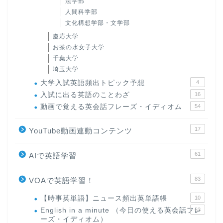
法学部
人間科学部
文化構想学部・文学部
慶応大学
お茶の水女子大学
千葉大学
埼玉大学
大学入試英語頻出トピック予想
4
入試に出る英語のことわざ
16
動画で覚える英会話フレーズ・イディオム
54
17
YouTube動画連動コンテンツ
61
AIで英語学習
83
VOAで英語学習！
【時事英単語】ニュース頻出英単語帳
10
English in a minute （今日の使える英会話フレ
63
ーズ・イディオム）