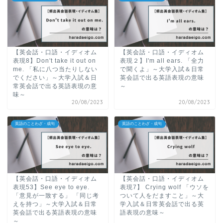
【英会話・口語・イディオム
【英会話・口語・イディオム
表現8】Don't take it out on
表現２】I'm all ears. 「全力
me. 「私に八つ当たりしない
で聞くよ」～大学入試＆日常
でください」～大学入試＆日
英会話で出る英語表現の意味
常英会話で出る英語表現の意
～
味～
20/08/2023
20/08/2023
英語のことわざ・成句
英語のことわざ・成句
【英会話・口語・イディオム
【英会話・口語・イディオム
表現53】See eye to eye.
表現7】 Crying wolf 「ウソを
「意見が一致する」 「同じ考
ついて人をだますこと」～大
えを持つ」～大学入試＆日常
学入試＆日常英会話で出る英
英会話で出る英語表現の意味
語表現の意味～
～