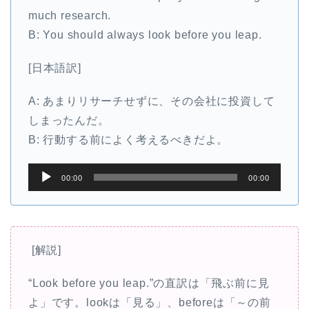
much research.
B: You should always look before you leap.
[日本語訳]
A: あまりリサーチせずに、その会社に投資して
しまったんだ。
B: 行動する前によく考えるべきだよ。
音
00:00
00:00
声
プ
レ
ー
[解説]
ヤ
“Look before you leap.”の直訳は「飛ぶ前に見
ー
よ」です。lookは「見る」、beforeは「～の前