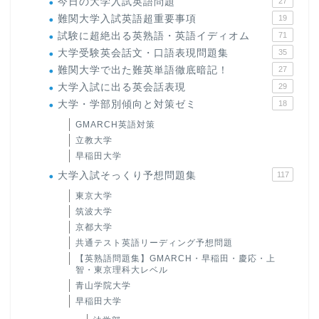
今日の大学入試英語問題
27
難関大学入試英語超重要事項
19
試験に超絶出る英熟語・英語イディオム
71
大学受験英会話文・口語表現問題集
35
難関大学で出た難英単語徹底暗記！
27
大学入試に出る英会話表現
29
大学・学部別傾向と対策ゼミ
18
GMARCH英語対策
立教大学
早稲田大学
大学入試そっくり予想問題集
117
東京大学
筑波大学
京都大学
共通テスト英語リーディング予想問題
【英熟語問題集】GMARCH・早稲田・慶応・上
智・東京理科大レベル
青山学院大学
早稲田大学