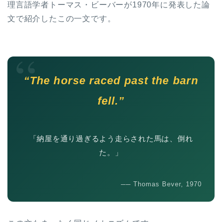
理言語学者トーマス・ビーバーが1970年に発表した論
文で紹介したこの一文です。
“
“The horse raced past the barn
fell.”
「納屋を通り過ぎるよう走らされた馬は、倒れ
た。」
── Thomas Bever, 1970