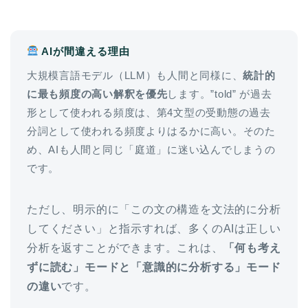
AIが間違える理由
大規模言語モデル（LLM）も人間と同様に、
統計的
に最も頻度の高い解釈を優先
します。”told” が過去
形として使われる頻度は、第4文型の受動態の過去
分詞として使われる頻度よりはるかに高い。そのた
め、AIも人間と同じ「庭道」に迷い込んでしまうの
です。
ホーム
ただし、明示的に「この文の構造を文法的に分析
原田高志の”ほぼ日刊”英語
してください」と指示すれば、多くのAIは正しい
学習＆大学入試英語コラム
分析を返すことができます。これは、
「何も考え
ずに読む」モードと「意識的に分析する」モード
“シン”・英会話スピード表
の違い
です。
現