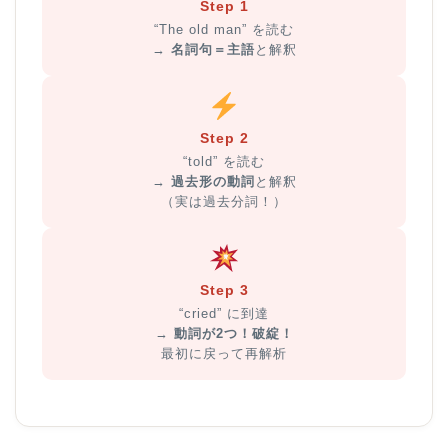
Step 1
“The old man” を読む
→
名詞句＝主語
と解釈
Step 2
“told” を読む
→
過去形の動詞
と解釈
（実は過去分詞！）
Step 3
“cried” に到達
→
動詞が2つ！破綻！
最初に戻って再解析