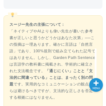
大学入試英語対策講座
英語名言・格言・カッコい
スージー先生の主張について：
い英語＆素敵な英文フレー
ズ集
「ネイティブやAIよりも偉い先生が書いた参考
書が正しいと思うかどうかはあなた次第」──こ
過去記事
の指摘は一理あります。確かに言語は「自然言
語」であり、100%規則で組み立てられた記号で
CONTACT
はありません。しかし、Garden Path Sentence
は言語学の教科書に掲載され、学術的に確立さ
れた文法概念です。
「通じにくい」ことと「文
法的に間違っている」ことは、まったく別の問
題
です。実用的なコミュニケーションの観点か
MENU
らは避けるべきですが、文法的な正しさを否定
する根拠にはなりません。