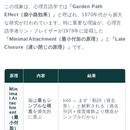
この現象は、心理言語学では
「Garden Path
Effect（袋小路効果）」
と呼ばれ、1970年代から膨大
な研究が行われています。特に重要な理論が、心理言
語学者リン・フレイザーが1979年に提唱した
「Minimal Attachment（最小付加の原理）」
と
「Late
Closure（遅い閉じの原理）」
です。
原理
内容
結果
Min
ima
l At
脳は
最もシ
told → まず「動詞（過去
tac
ンプルな構
形）」と解釈される（過去
hm
造
を優先的
分詞＋後置修飾より構造が
ent
に選ぶ
シンプルだから）
（最
小付
加）