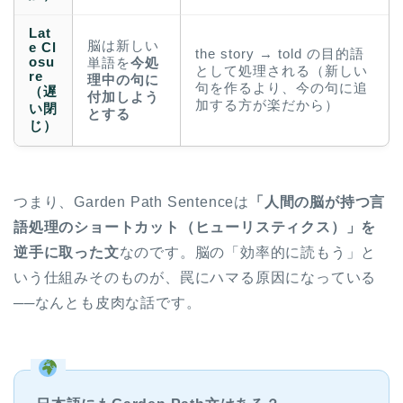
Lat
脳は新しい
e Cl
the story → told の目的語
osu
単語を
今処
として処理される（新しい
re
理中の句に
句を作るより、今の句に追
（遅
付加しよう
加する方が楽だから）
い閉
とする
じ）
つまり、Garden Path Sentenceは
「人間の脳が持つ言
語処理のショートカット（ヒューリスティクス）」を
逆手に取った文
なのです。脳の「効率的に読もう」と
いう仕組みそのものが、罠にハマる原因になっている
──なんとも皮肉な話です。