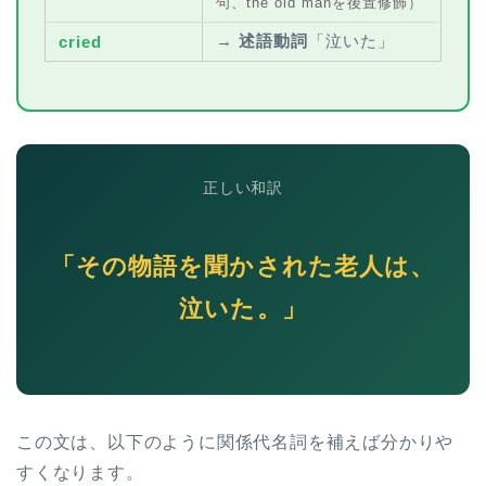
句、the old manを後置修飾）
→
述語動詞
「泣いた」
cried
正しい和訳
「その物語を聞かされた老人は、
泣いた。」
この文は、以下のように関係代名詞を補えば分かりや
すくなります。