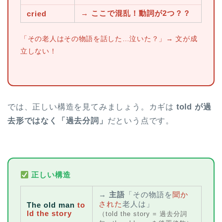
→
ここで混乱！動詞が2つ？？
cried
「その老人はその物語を話した…泣いた？」→ 文が成
立しない！
では、正しい構造を見てみましょう。カギは
told が過
去形ではなく「過去分詞」
だという点です。
正しい構造
→
主語
「その物語を
聞か
された
老人は」
The old man
to
ld the story
（told the story = 過去分詞