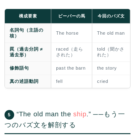
構成要素
ビーバーの馬
今回のバズ文
名詞句（主語の
The horse
The old man
核）
罠（過去分詞 ≠
raced（走ら
told（聞かさ
過去形）
された）
れた）
修飾語句
past the barn
the story
真の述語動詞
fell
cried
“The old man the
ship
.” ──もう一
5
つのバズ文を解剖する