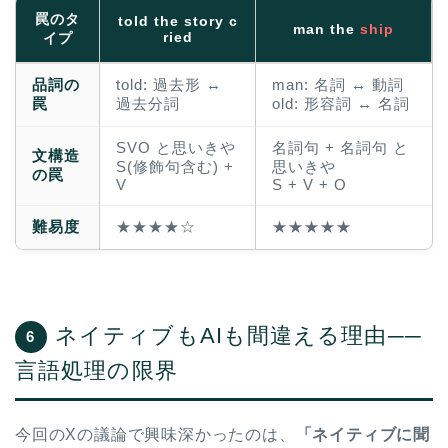
罠のタ
told the story c
man the
ship
ried
イプ
品詞の
told: 過去形 ↔
man: 名詞 ↔ 動詞
罠
過去分詞
old: 形容詞 ↔ 名詞
SVO と思いきや
名詞句 + 名詞句 と
文構造
S(修飾句含む) +
思いきや
の罠
V
S + V + O
難易度
★★★★☆
★★★★★
ネイティブもAIも間違える理由──
6
言語処理の限界
今回のXの議論で興味深かったのは、
「ネイティブに聞