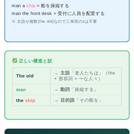
man a
ship
= 船を操縦する
man the front desk = 受付に人員を配置する
※ 主語が複数(the old)なので三単現のsは不要
正しい構造と訳
→
主語
「老人たちは」（the
The old
+ 形容詞 = 〜な人々）
→
動詞
「操縦する」
man
→
目的語
「その船を」
the
ship