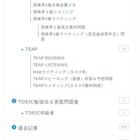
英検準1級合格必勝メモ
英検準１級リスニング
英検準1級ライティング
英検準１級英文要約問題
英検準1級ライティング（意見論述英作文）問
題
TEAP
16
TEAP READING
TEAP LISTENING
teapライティング（タスクB）
TEAPスピーキング（面接）対策＆予想問題
TEAPライティング(タスクA要約問題）
1
TOEIC勉強法＆実践問題集
ホーム
TOEIC初級者
1
519
原田高志の”ほぼ日刊”英語
過去記事
学習＆大学入試英語コラム