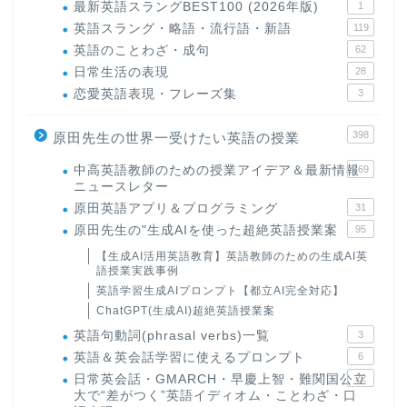
最新英語スラングBEST100 (2026年版)
1
英語スラング・略語・流行語・新語
119
英語のことわざ・成句
62
日常生活の表現
28
恋愛英語表現・フレーズ集
3
398
原田先生の世界一受けたい英語の授業
中高英語教師のための授業アイデア＆最新情報
169
ニュースレター
原田英語アプリ＆プログラミング
31
原田先生の"生成AIを使った超絶英語授業案
95
【生成AI活用英語教育】英語教師のための生成AI英
語授業実践事例
英語学習生成AIプロンプト【都立AI完全対応】
ChatGPT(生成AI)超絶英語授業案
英語句動詞(phrasal verbs)一覧
3
英語＆英会話学習に使えるプロンプト
6
日常英会話・GMARCH・早慶上智・難関国公立
22
大で“差がつく”英語イディオム・ことわざ・口