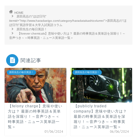
HOME
原田高志の"ほぼ日刊"
itemid="http://www.haradaeigo.com/category/haradatakashicolumn/">原田高志の"ほ
ぼ日刊"英語学習＆大学入試英語コラム
原田先生の毎日英語！
【forever chemicals】意味や使い方は？ 最新の時事英語＆英単語を深堀り！～
音声つき～＜時事英語・ニュース英単語一覧＞
関連記事
原田先生の毎日英語！
原田先生の毎日英語！
【felony charge】意味や使い
【publicly traded
方は？ 最新の時事英語＆英単
company】意味や使い方は？
語を深堀り！～音声つき～＜
最新の時事英語＆英単語を深
時事英語・ニュース英単語一
堀り！～音声つき～＜時事英
覧＞
語・ニュース英単語一覧＞
01/06/2024
06/06/2024