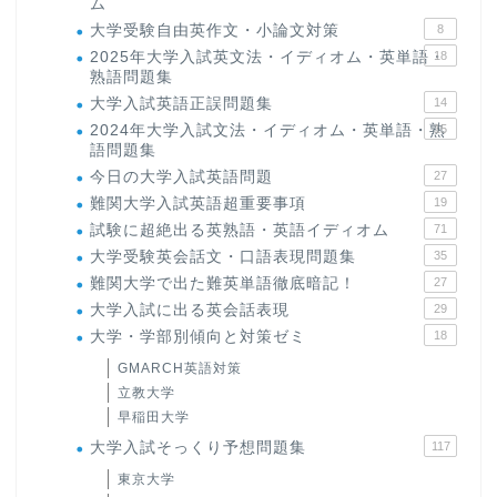
ム
大学受験自由英作文・小論文対策
8
2025年大学入試英文法・イディオム・英単語・
18
熟語問題集
大学入試英語正誤問題集
14
2024年大学入試文法・イディオム・英単語・熟
15
語問題集
今日の大学入試英語問題
27
難関大学入試英語超重要事項
19
試験に超絶出る英熟語・英語イディオム
71
大学受験英会話文・口語表現問題集
35
難関大学で出た難英単語徹底暗記！
27
大学入試に出る英会話表現
29
大学・学部別傾向と対策ゼミ
18
GMARCH英語対策
立教大学
早稲田大学
大学入試そっくり予想問題集
117
東京大学