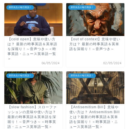
原田先生の毎日英語！
原田先生の毎日英語！
【cold open】意味や使い方
【out of context】意味や使い
は？ 最新の時事英語＆英単語
方は？ 最新の時事英語＆英単
を深堀り！～音声つき～＜時
語を深堀り！～音声つき～
事英語・ニュース英単語一覧
＞
06/05/2024
02/05/2024
原田先生の毎日英語！
原田先生の毎日英語！
【slow fashion】スローファ
【Antisemitism Bill】意味や
ッションの意味や使い方は？
使い方は？ Antisemitism Bill
最新の時事英語＆英単語を深
とは？最新の時事英語＆英単
堀り！～音声つき～＜時事英
語を深堀り！＜時事英語・ニ
語・ニュース英単語一覧＞
ュース英単語一覧＞