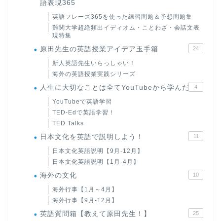
語表現365
英語フレーズ365を使った練習問題＆予想問題集
難関大学超絶頻出イディオム・ことわざ・会話文表
現特集
原田先生の英語授業アイデア玉手箱
24
新人英語先生いらっしゃい！
海外の英語授業実践シリーズ
人生に大切なことは全てYouTubeから学んだ
4
YouTubeで英語学習
TED-Edで英語学習！
TED Talks
日本文化を英語で説明しよう！
11
日本文化英語説明【9月-12月】
日本文化英語説明【1月-4月】
海外の文化
10
海外行事【1月～4月】
海外行事【9月-12月】
英語質問箱【教えて原田先生！】
25