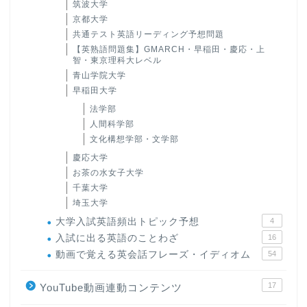
筑波大学
京都大学
共通テスト英語リーディング予想問題
【英熟語問題集】GMARCH・早稲田・慶応・上
智・東京理科大レベル
青山学院大学
早稲田大学
法学部
人間科学部
文化構想学部・文学部
慶応大学
お茶の水女子大学
千葉大学
埼玉大学
大学入試英語頻出トピック予想
4
入試に出る英語のことわざ
16
動画で覚える英会話フレーズ・イディオム
54
17
YouTube動画連動コンテンツ