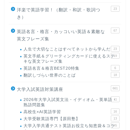
23
洋楽で英語学習！（翻訳・和訳・歌詞つ
き）
67
英語名言・格言・カッコいい英語＆素敵な
英文フレーズ集
人生で大切なことはすべてネットから学んだ
23
英文手紙＆グリーティングカードに使えるステ
19
キな英文フレーズ集
英語名言＆格言BEST20特集
6
翻訳しづらい世界のことば
18
661
大学入試英語対策講座
2026年大学入試英文法・イディオム・英単語・
11
熟語問題集
高校生×AI英語学習
16
大学受験英語専門【原田塾】
13
大学入学共通テスト英語お役立ち知恵袋＆コラ
45