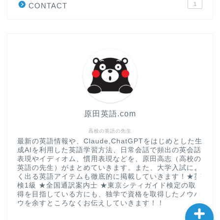
1
CONTACT
“シン”・英会話スピード表
現
大学入試英語対策講座
英語名言・格言・カッコい
い英語＆素敵な英文フレー
ズ集
原田英語.com
過去記事
高校の英語の先生
最新の英語情報や、Claude,ChatGPTをはじめとした生
成AIを利用した英語学習方法、日常会話で頻出の英会話
CONTACT
表現やイディオム、慣用表現などを、原田高志（高校の
英語の先生）がまとめていきます。また、大学入試によ
く出る英語アイテムも徹底的に掲載していきます！★英
検1級 ★全国通訳案内士 ★東京シティガイド検定の取
得を目指している方にも、独学で資格を取得したノウハ
ウを余すところなくお伝えしていきます！！