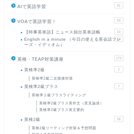
61
AIで英語学習
83
VOAで英語学習！
【時事英単語】ニュース頻出英単語帳
10
English in a minute （今日の使える英会話フレ
63
ーズ・イディオム）
173
英検・TEAP対策講座
英検準2級
2
英検準2級二次面接対策
英検準2級プラス
7
英検準２級プラスライティング
英検準2級プラス英作文（意見論述）
英検準2級プラス英文要約
英検2級
58
英検2級リーディング対策＆予想問題