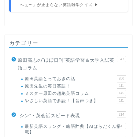
「へぇ〜」が止まらない英語雑学クイズ ▶
カテゴリー
647
原田高志の"ほぼ日刊"英語学習＆大学入試英
語コラム
原田英語とっておきの話
280
原田先生の毎日英語！
111
ミスター原田の超絶英語コラム
145
やさしい英語で多読！【音声つき】
111
214
"シン"・英会話スピード表現
最新英語スラング・略語辞典【AIはらだくん搭
1
載】