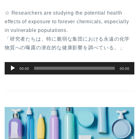
プ
☆ Researchers are studying the potential health
レ
effects of exposure to forever chemicals, especially
ー
in vulnerable populations.
ヤ
「研究者たちは、特に脆弱な集団における永遠の化学
ー
物質への曝露の潜在的な健康影響を調べている。」
音
00:00
00:00
声
プ
レ
ー
ヤ
ー