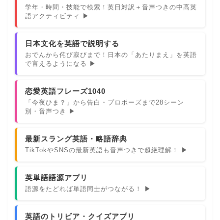
学年・時間・技能で検索！英日対訳＋音声つきの中高英
語アクティビティ ▶
日本文化を英語で説明する
おでんから侘び寂びまで！日本の「あたりまえ」を英語
で言えるようになる ▶
恋愛英語フレーズ1040
「今夜ひま？」から告白・プロポーズまで28シーン
別・音声つき ▶
最新スラング英語・略語辞典
TikTokやSNSの最新英語も音声つきで超絶理解！ ▶
英単語語源アプリ
語源をたどれば単語同士がつながる！ ▶
英語のトリビア・クイズアプリ