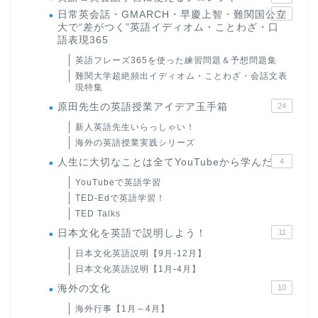
日常英会話・GMARCH・早慶上智・難関国公立
22
大で“差がつく”英語イディオム・ことわざ・口
語表現365
英語フレーズ365を使った練習問題＆予想問題集
難関大学超絶頻出イディオム・ことわざ・会話文表
現特集
原田先生の英語授業アイデア玉手箱
24
新人英語先生いらっしゃい！
海外の英語授業実践シリーズ
人生に大切なことは全てYouTubeから学んだ
4
YouTubeで英語学習
TED-Edで英語学習！
TED Talks
日本文化を英語で説明しよう！
11
日本文化英語説明【9月-12月】
日本文化英語説明【1月-4月】
海外の文化
10
海外行事【1月～4月】