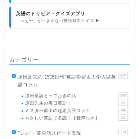
英語のトリビア・クイズアプリ
「へぇ〜」が止まらない英語雑学クイズ ▶
カテゴリー
647
原田高志の"ほぼ日刊"英語学習＆大学入試英
語コラム
原田英語とっておきの話
280
原田先生の毎日英語！
111
ミスター原田の超絶英語コラム
145
やさしい英語で多読！【音声つき】
111
214
"シン"・英会話スピード表現