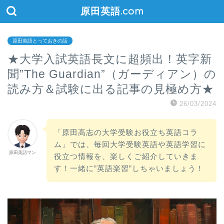
原田英語.com
原田英語とっておきの話
★大学入試英語長文に超頻出！英字新
聞”The Guardian”（ガーディアン）の
読み方＆試験に出る記事の見極め方★
26/03/2024
「原田高志の大学受験お役立ち英語コラ
ム」では、毎回大学受験英語や英語学習に
原田英語マン
役立つ情報を、楽しくご紹介していきま
す！一緒に”英語楽習”しちゃいましょう！