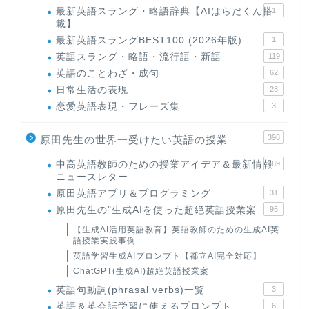
最新英語スラング・略語辞典【AIはらだくん搭
1
載】
最新英語スラングBEST100 (2026年版)
1
英語スラング・略語・流行語・新語
119
英語のことわざ・成句
62
日常生活の表現
28
恋愛英語表現・フレーズ集
3
398
原田先生の世界一受けたい英語の授業
中高英語教師のための授業アイデア＆最新情報
169
ニュースレター
原田英語アプリ＆プログラミング
31
原田先生の"生成AIを使った超絶英語授業案
95
【生成AI活用英語教育】英語教師のための生成AI英
語授業実践事例
英語学習生成AIプロンプト【都立AI完全対応】
ChatGPT(生成AI)超絶英語授業案
英語句動詞(phrasal verbs)一覧
3
英語＆英会話学習に使えるプロンプト
6