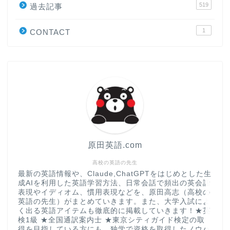
519
原田高志の”ほぼ日刊”英語
過去記事
学習＆大学入試英語コラム
1
CONTACT
“シン”・英会話スピード表
現
大学入試英語対策講座
英語名言・格言・カッコい
い英語＆素敵な英文フレー
ズ集
原田英語.com
過去記事
高校の英語の先生
最新の英語情報や、Claude,ChatGPTをはじめとした生
成AIを利用した英語学習方法、日常会話で頻出の英会話
CONTACT
表現やイディオム、慣用表現などを、原田高志（高校の
英語の先生）がまとめていきます。また、大学入試によ
く出る英語アイテムも徹底的に掲載していきます！★英
検1級 ★全国通訳案内士 ★東京シティガイド検定の取
得を目指している方にも、独学で資格を取得したノウハ