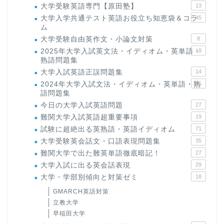
大学受験英語専門【原田塾】
13
大学入学共通テスト英語お役立ち知恵袋＆コラ
45
ム
大学受験自由英作文・小論文対策
8
2025年大学入試英文法・イディオム・英単語・
18
熟語問題集
大学入試英語正誤問題集
14
2024年大学入試文法・イディオム・英単語・熟
15
語問題集
今日の大学入試英語問題
27
難関大学入試英語超重要事項
19
試験に超絶出る英熟語・英語イディオム
71
大学受験英会話文・口語表現問題集
35
難関大学で出た難英単語徹底暗記！
27
大学入試に出る英会話表現
29
大学・学部別傾向と対策ゼミ
18
GMARCH英語対策
立教大学
早稲田大学