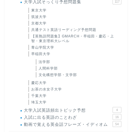
大学入試そっくり予想問題集
117
東京大学
筑波大学
京都大学
共通テスト英語リーディング予想問題
【英熟語問題集】GMARCH・早稲田・慶応・上
智・東京理科大レベル
青山学院大学
早稲田大学
法学部
人間科学部
文化構想学部・文学部
慶応大学
お茶の水女子大学
千葉大学
埼玉大学
大学入試英語頻出トピック予想
4
入試に出る英語のことわざ
16
動画で覚える英会話フレーズ・イディオム
54