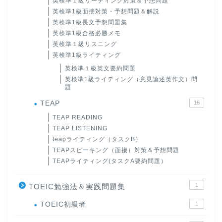
英検準１級リーディング対策＆予想問題
英検準1級面接対策・予想問題＆解説
英検準1級長文予想問題集
英検準1級合格必勝メモ
英検準１級リスニング
英検準1級ライティング
英検準１級英文要約問題
英検準1級ライティング（意見論述英作文）問
題
TEAP
16
TEAP READING
TEAP LISTENING
teapライティング（タスクB）
TEAPスピーキング（面接）対策＆予想問題
TEAPライティング(タスクA要約問題）
1
TOEIC勉強法＆実践問題集
ホーム
TOEIC初級者
1