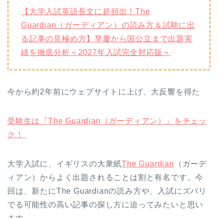
【大学入試英語長文に超頻出！The
Guardian（ガーディアン）の読み方＆試験に出
る記事の見極め方】早慶から国公立まで出題実
績を徹底分析＜2027年入試完全対応版＞
今から約2年前にウェブサイトに上げ、大反響を得た
受験生は『The Guardian（ガーディアン）』をチェッ
ク！
大学入試に、イギリスの大衆紙
The Guardian
（ガーデ
ィアン）からよく出題されることは割と有名です。今
回は、新たにThe Guardianの読み方や、入試にズバリ
でる可能性の高い記事の探し方に迫ってみたいと思い