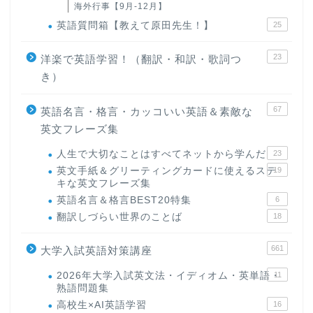
海外行事【9月-12月】
英語質問箱【教えて原田先生！】
25
23
洋楽で英語学習！（翻訳・和訳・歌詞つ
き）
67
英語名言・格言・カッコいい英語＆素敵な
英文フレーズ集
人生で大切なことはすべてネットから学んだ
23
英文手紙＆グリーティングカードに使えるステ
19
キな英文フレーズ集
英語名言＆格言BEST20特集
6
翻訳しづらい世界のことば
18
661
大学入試英語対策講座
2026年大学入試英文法・イディオム・英単語・
11
熟語問題集
高校生×AI英語学習
16