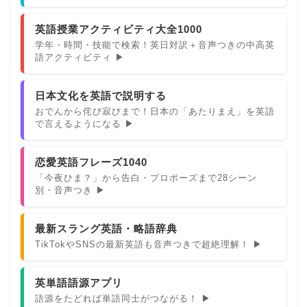
英語授業アクティビティ大全1000
学年・時間・技能で検索！英日対訳＋音声つきの中高英
語アクティビティ ▶
日本文化を英語で説明する
おでんから侘び寂びまで！日本の「あたりまえ」を英語
で言えるようになる ▶
恋愛英語フレーズ1040
「今夜ひま？」から告白・プロポーズまで28シーン
別・音声つき ▶
最新スラング英語・略語辞典
TikTokやSNSの最新英語も音声つきで超絶理解！ ▶
英単語語源アプリ
語源をたどれば単語同士がつながる！ ▶