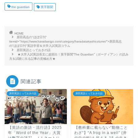
the guardian
英字新聞
HOME
原田高志の"ほぼ日刊"
itemid="https://www.haradaeigo.com/category/haradatakashicolumn/">原田高志
の"ほぼ日刊"英語学習＆大学入試英語コラム
原田英語とっておきの話
★大学入試英語長文に超頻出！英字新聞”The Guardian”（ガーディアン）の読み
方＆試験に出る記事の見極め方★
関連記事
原田英語とっておきの話
原田英語とっておきの話
【英語の新語・流行語】2025
【教科書に載らない“動物こと
年「Word of the Year」大賞
わざ”】“A frog in a well” (井
は数字の"67"、ノミネートに
の中の蛙)を超える 15 の生き