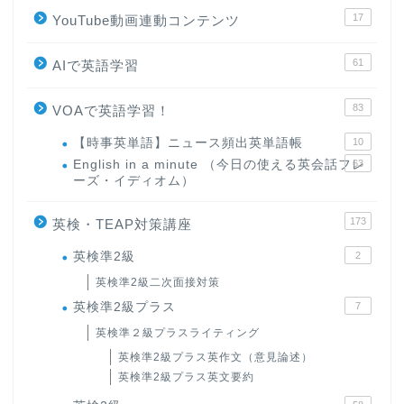
17
YouTube動画連動コンテンツ
61
AIで英語学習
83
VOAで英語学習！
【時事英単語】ニュース頻出英単語帳
10
English in a minute （今日の使える英会話フレ
63
ーズ・イディオム）
173
英検・TEAP対策講座
英検準2級
2
英検準2級二次面接対策
英検準2級プラス
7
英検準２級プラスライティング
英検準2級プラス英作文（意見論述）
英検準2級プラス英文要約