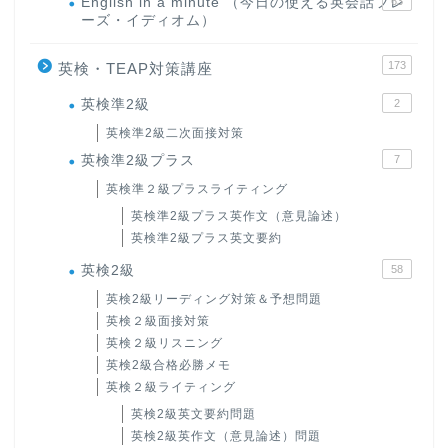
English in a minute （今日の使える英会話フレ
63
ーズ・イディオム）
173
英検・TEAP対策講座
英検準2級
2
英検準2級二次面接対策
英検準2級プラス
7
英検準２級プラスライティング
英検準2級プラス英作文（意見論述）
英検準2級プラス英文要約
英検2級
58
英検2級リーディング対策＆予想問題
英検２級面接対策
英検２級リスニング
英検2級合格必勝メモ
英検２級ライティング
英検2級英文要約問題
英検2級英作文（意見論述）問題