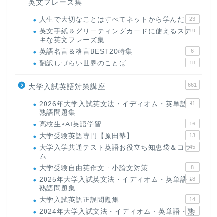
英文フレーズ集
人生で大切なことはすべてネットから学んだ
23
英文手紙＆グリーティングカードに使えるステ
19
キな英文フレーズ集
英語名言＆格言BEST20特集
6
翻訳しづらい世界のことば
18
661
大学入試英語対策講座
2026年大学入試英文法・イディオム・英単語・
11
熟語問題集
高校生×AI英語学習
16
大学受験英語専門【原田塾】
13
大学入学共通テスト英語お役立ち知恵袋＆コラ
45
ム
大学受験自由英作文・小論文対策
8
2025年大学入試英文法・イディオム・英単語・
18
熟語問題集
大学入試英語正誤問題集
14
2024年大学入試文法・イディオム・英単語・熟
15