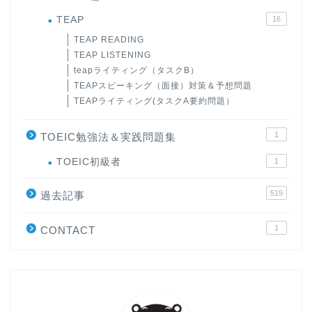
TEAP
16
TEAP READING
TEAP LISTENING
teapライティング（タスクB）
TEAPスピーキング（面接）対策＆予想問題
TEAPライティング(タスクA要約問題）
1
TOEIC勉強法＆実践問題集
ホーム
TOEIC初級者
1
519
原田高志の”ほぼ日刊”英語
過去記事
学習＆大学入試英語コラム
1
CONTACT
“シン”・英会話スピード表
現
大学入試英語対策講座