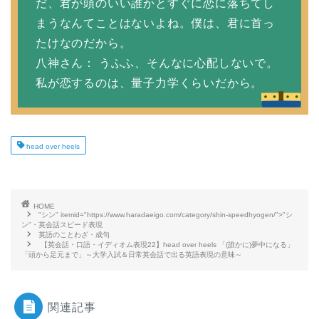
だ、君が頭のいい誰かとすぐに恋に落ちてし
まうなんてことはないよね。僕は、君に首っ
たけなのだから。
八神さん： うふふ、そんなに心配しないで。
私が恋するのは、量子力学くらいだから。
head over heels
HOME
"シン" itemid="https://www.haradaeigo.com/category/shin-speedhyogen/">"シ
ン"・英会話スピード表現
英語のことわざ・成句
【英会話・口語・イディオム表現22】head over heels 「(誰かに)夢中になる」
「頭から足元まで」～大学入試＆日常英会話で出る英語表現の意味～
関連記事