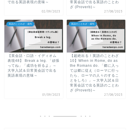
で出る英語表現の意味～
常英会話で出る英語のことわ
ざ (Proverb)～
02/09/2023
27/08/2023
英語のことわざ・成句
英語のことわざ・成句
【英会話・口語・イディオム
【超絶出る！英語のことわざ
表現48】 Break a leg. 「頑張
10】When in Rome, do as
ってね」「成功を祈るよ」～
the Romans do. 「郷に入っ
大学入試＆日常英会話で出る
ては郷に従え（ローマに行っ
英語表現の意味～
たら、ローマの人々のするこ
とをしろ）」～大学入試＆日
常英会話で出る英語のことわ
ざ (Proverb)～
01/09/2023
27/08/2023