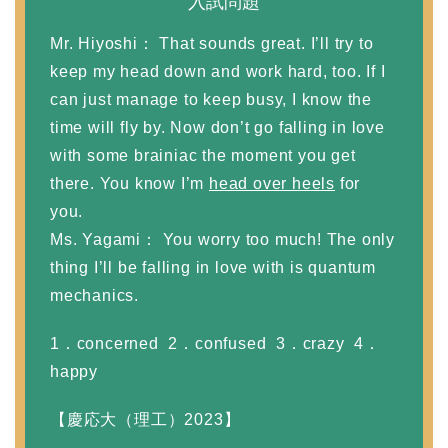
入試問題
Mr. Hiyoshi： That sounds great. I’ll try to
keep my head down and work hard, too. If I
can just manage to keep busy, I know the
time will fly by. Now don’t go falling in love
with some brainiac the moment you get
there. You know I’m
head over heels
for
you.
Ms. Yagami： You worry too much! The only
thing I’ll be falling in love with is quantum
mechanics.
1．concerned 2．confused 3．crazy 4．
happy
【慶応大（理工）2023】