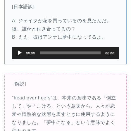
[日本語訳]
A: ジェイクが花を買っているのを見たんだ。
彼、誰かと付き合ってるの？
B: ええ、彼はアンナに夢中になってるよ。
音
00:00
00:00
声
プ
レ
ー
[解説]
ヤ
“head over heels”は、本来の意味である「倒立
ー
して」や「こける」という意味から、人々が恋
愛や情熱的な状態を表すときに使用するように
なりました。「夢中になる」という意味でよく
使われます。