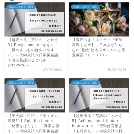
英語のことわざ・成句
英語のことわざ・成句
【超絶出る！英語のことわざ
【音声つき！ネイティブ英語
9】Easy come, easy go.
表現まとめ】～日本人が知ら
「得やすいものは失いやす
ない"超絶"使えるオシャレな恋
い」～大学入試＆日常英会話
愛英語フレーズ10～
で出る英語のことわざ
(Proverb)～
27/08/2023
30/05/2023
英語のことわざ・成句
英語のことわざ・成句
【英会話・口語・イディオム
【超絶出る！英語のことわざ
表現51】Spill the beans.
5】Actions speak louder
「秘密をばらす」 「真実を話
than words. 「行動は言葉よ
す」～大学入試＆日常英会話
りも雄弁だ」～大学入試＆日