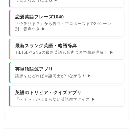
で言えるようになる ▶
恋愛英語フレーズ1040
「今夜ひま？」から告白・プロポーズまで28シーン
別・音声つき ▶
最新スラング英語・略語辞典
TikTokやSNSの最新英語も音声つきで超絶理解！ ▶
英単語語源アプリ
語源をたどれば単語同士がつながる！ ▶
英語のトリビア・クイズアプリ
「へぇ〜」が止まらない英語雑学クイズ ▶