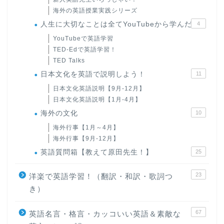
海外の英語授業実践シリーズ
人生に大切なことは全てYouTubeから学んだ
4
YouTubeで英語学習
TED-Edで英語学習！
TED Talks
日本文化を英語で説明しよう！
11
日本文化英語説明【9月-12月】
日本文化英語説明【1月-4月】
海外の文化
10
海外行事【1月～4月】
海外行事【9月-12月】
英語質問箱【教えて原田先生！】
25
23
洋楽で英語学習！（翻訳・和訳・歌詞つ
き）
67
英語名言・格言・カッコいい英語＆素敵な