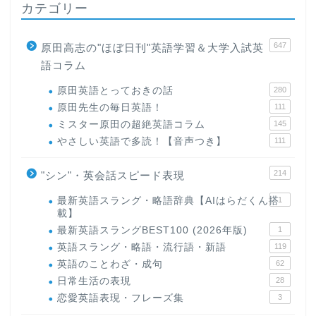
カテゴリー
647
原田高志の"ほぼ日刊"英語学習＆大学入試英
語コラム
原田英語とっておきの話
280
原田先生の毎日英語！
111
ミスター原田の超絶英語コラム
145
やさしい英語で多読！【音声つき】
111
214
"シン"・英会話スピード表現
最新英語スラング・略語辞典【AIはらだくん搭
1
載】
最新英語スラングBEST100 (2026年版)
1
英語スラング・略語・流行語・新語
119
英語のことわざ・成句
62
日常生活の表現
28
恋愛英語表現・フレーズ集
3