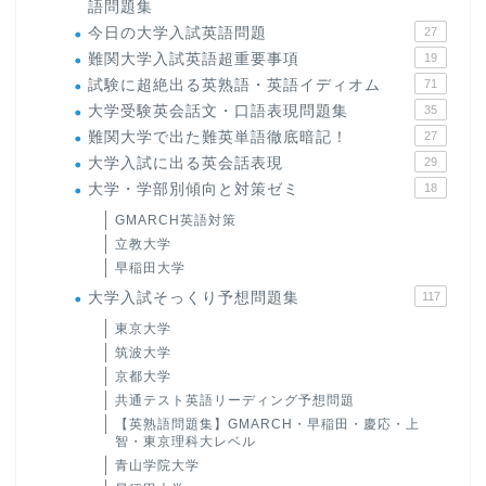
語問題集
今日の大学入試英語問題
27
難関大学入試英語超重要事項
19
試験に超絶出る英熟語・英語イディオム
71
大学受験英会話文・口語表現問題集
35
難関大学で出た難英単語徹底暗記！
27
大学入試に出る英会話表現
29
大学・学部別傾向と対策ゼミ
18
GMARCH英語対策
立教大学
早稲田大学
大学入試そっくり予想問題集
117
東京大学
筑波大学
京都大学
共通テスト英語リーディング予想問題
【英熟語問題集】GMARCH・早稲田・慶応・上
智・東京理科大レベル
青山学院大学