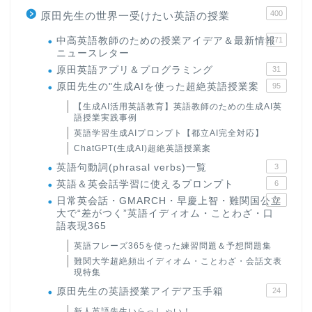
400
原田先生の世界一受けたい英語の授業
中高英語教師のための授業アイデア＆最新情報
171
ニュースレター
原田英語アプリ＆プログラミング
31
原田先生の"生成AIを使った超絶英語授業案
95
【生成AI活用英語教育】英語教師のための生成AI英
語授業実践事例
英語学習生成AIプロンプト【都立AI完全対応】
ChatGPT(生成AI)超絶英語授業案
英語句動詞(phrasal verbs)一覧
3
英語＆英会話学習に使えるプロンプト
6
日常英会話・GMARCH・早慶上智・難関国公立
22
大で“差がつく”英語イディオム・ことわざ・口
語表現365
英語フレーズ365を使った練習問題＆予想問題集
難関大学超絶頻出イディオム・ことわざ・会話文表
現特集
原田先生の英語授業アイデア玉手箱
24
新人英語先生いらっしゃい！