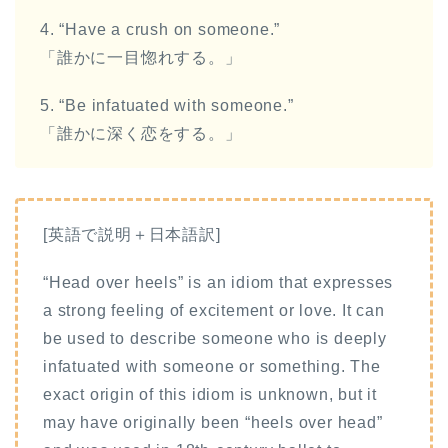
4. “Have a crush on someone.”
「誰かに一目惚れする。」
5. “Be infatuated with someone.”
「誰かに深く恋をする。」
[英語で説明＋日本語訳]
“Head over heels” is an idiom that expresses
a strong feeling of excitement or love. It can
be used to describe someone who is deeply
infatuated with someone or something. The
exact origin of this idiom is unknown, but it
may have originally been “heels over head”