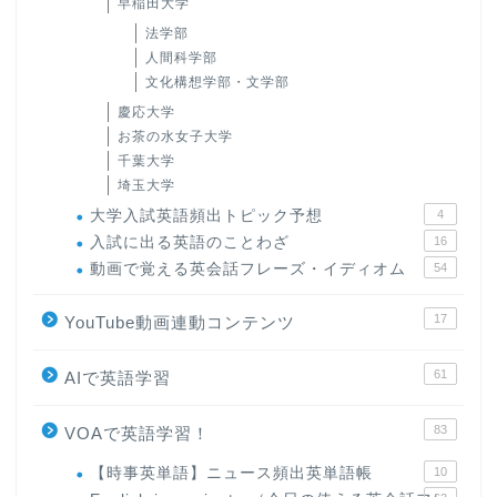
早稲田大学
法学部
人間科学部
文化構想学部・文学部
慶応大学
お茶の水女子大学
千葉大学
埼玉大学
大学入試英語頻出トピック予想
4
入試に出る英語のことわざ
16
動画で覚える英会話フレーズ・イディオム
54
17
YouTube動画連動コンテンツ
61
AIで英語学習
83
VOAで英語学習！
【時事英単語】ニュース頻出英単語帳
10