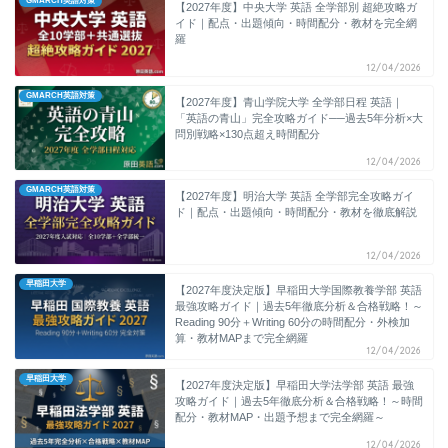
GMARCH英語対策
【2027年度】中央大学 英語 全学部別 超絶攻略ガ
イド｜配点・出題傾向・時間配分・教材を完全網
羅
12/04/2026
GMARCH英語対策
【2027年度】青山学院大学 全学部日程 英語｜
「英語の青山」完全攻略ガイド──過去5年分析×大
問別戦略×130点超え時間配分
12/04/2026
GMARCH英語対策
【2027年度】明治大学 英語 全学部完全攻略ガイ
ド｜配点・出題傾向・時間配分・教材を徹底解説
12/04/2026
早稲田大学
【2027年度決定版】早稲田大学国際教養学部 英語
最強攻略ガイド｜過去5年徹底分析＆合格戦略！～
Reading 90分＋Writing 60分の時間配分・外検加
算・教材MAPまで完全網羅
12/04/2026
早稲田大学
【2027年度決定版】早稲田大学法学部 英語 最強
攻略ガイド｜過去5年徹底分析＆合格戦略！～時間
配分・教材MAP・出題予想まで完全網羅～
12/04/2026