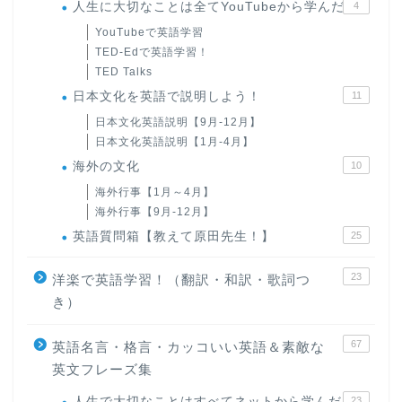
人生に大切なことは全てYouTubeから学んだ
4
YouTubeで英語学習
TED-Edで英語学習！
TED Talks
日本文化を英語で説明しよう！
11
日本文化英語説明【9月-12月】
日本文化英語説明【1月-4月】
海外の文化
10
海外行事【1月～4月】
海外行事【9月-12月】
英語質問箱【教えて原田先生！】
25
23
洋楽で英語学習！（翻訳・和訳・歌詞つ
き）
67
英語名言・格言・カッコいい英語＆素敵な
英文フレーズ集
人生で大切なことはすべてネットから学んだ
23