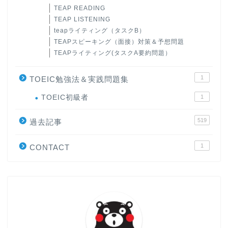
TEAP READING
TEAP LISTENING
teapライティング（タスクB）
TEAPスピーキング（面接）対策＆予想問題
TEAPライティング(タスクA要約問題）
1
TOEIC勉強法＆実践問題集
ホーム
TOEIC初級者
1
519
原田高志の”ほぼ日刊”英語
過去記事
学習＆大学入試英語コラム
1
CONTACT
“シン”・英会話スピード表
現
大学入試英語対策講座