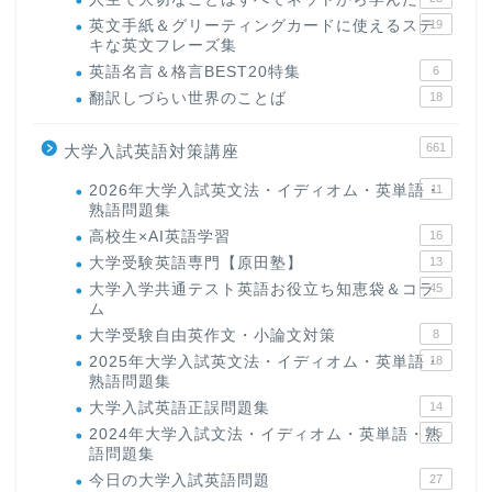
英文手紙＆グリーティングカードに使えるステ
19
キな英文フレーズ集
英語名言＆格言BEST20特集
6
翻訳しづらい世界のことば
18
661
大学入試英語対策講座
2026年大学入試英文法・イディオム・英単語・
11
熟語問題集
高校生×AI英語学習
16
大学受験英語専門【原田塾】
13
大学入学共通テスト英語お役立ち知恵袋＆コラ
45
ム
大学受験自由英作文・小論文対策
8
2025年大学入試英文法・イディオム・英単語・
18
熟語問題集
大学入試英語正誤問題集
14
2024年大学入試文法・イディオム・英単語・熟
15
語問題集
今日の大学入試英語問題
27