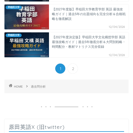
早稲田大学
【2027年度版】早稲田大学教育学部 英語 最強攻
略ガイド｜過去5年の出題傾向を完全分析＆合格戦
略を徹底解説
12/04/2026
早稲田大学
【2027年度決定版】早稲田大学文化構想学部 英語
最強攻略ガイド｜過去5年徹底分析＆大問別戦略・
時間配分・教材マトリクス完全収録
12/04/2026
1
2
HOME
過去問分析
原田英語X (旧twitter)