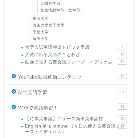
人間科学部
文化構想学部・文学部
慶応大学
お茶の水女子大学
千葉大学
埼玉大学
大学入試英語頻出トピック予想
4
入試に出る英語のことわざ
16
動画で覚える英会話フレーズ・イディオム
54
17
YouTube動画連動コンテンツ
61
AIで英語学習
83
VOAで英語学習！
【時事英単語】ニュース頻出英単語帳
10
English in a minute （今日の使える英会話フレ
63
ーズ・イディオム）