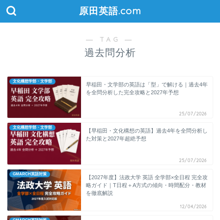
原田英語.com
― TAG ―
過去問分析
文化構想学部・文学部
早稲田・文学部の英語は「型」で解ける｜過去4年
を全問分析した完全攻略と2027年予想
25/07/2026
文化構想学部・文学部
【早稲田・文化構想の英語】過去4年を全問分析し
た対策と2027年超絶予想
25/07/2026
GMARCH英語対策
【2027年度】法政大学 英語 全学部×全日程 完全攻
略ガイド｜T日程＋A方式の傾向・時間配分・教材
を徹底解説
12/04/2026