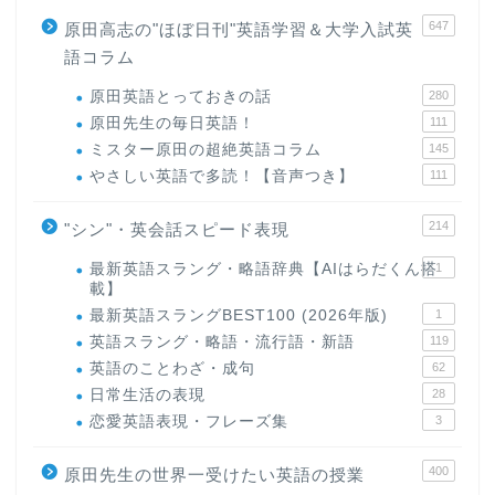
647
原田高志の"ほぼ日刊"英語学習＆大学入試英
語コラム
原田英語とっておきの話
280
原田先生の毎日英語！
111
ミスター原田の超絶英語コラム
145
やさしい英語で多読！【音声つき】
111
214
"シン"・英会話スピード表現
最新英語スラング・略語辞典【AIはらだくん搭
1
載】
最新英語スラングBEST100 (2026年版)
1
英語スラング・略語・流行語・新語
119
英語のことわざ・成句
62
日常生活の表現
28
恋愛英語表現・フレーズ集
3
400
原田先生の世界一受けたい英語の授業