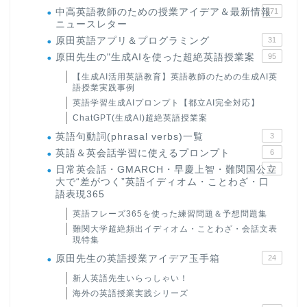
中高英語教師のための授業アイデア＆最新情報
171
ニュースレター
原田英語アプリ＆プログラミング
31
原田先生の"生成AIを使った超絶英語授業案
95
【生成AI活用英語教育】英語教師のための生成AI英
語授業実践事例
英語学習生成AIプロンプト【都立AI完全対応】
ChatGPT(生成AI)超絶英語授業案
英語句動詞(phrasal verbs)一覧
3
英語＆英会話学習に使えるプロンプト
6
日常英会話・GMARCH・早慶上智・難関国公立
22
大で“差がつく”英語イディオム・ことわざ・口
語表現365
英語フレーズ365を使った練習問題＆予想問題集
難関大学超絶頻出イディオム・ことわざ・会話文表
現特集
原田先生の英語授業アイデア玉手箱
24
新人英語先生いらっしゃい！
海外の英語授業実践シリーズ