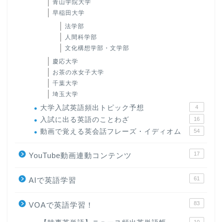
青山学院大学
早稲田大学
法学部
人間科学部
文化構想学部・文学部
慶応大学
お茶の水女子大学
千葉大学
埼玉大学
大学入試英語頻出トピック予想
4
入試に出る英語のことわざ
16
動画で覚える英会話フレーズ・イディオム
54
17
YouTube動画連動コンテンツ
61
AIで英語学習
83
VOAで英語学習！