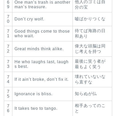
他人のゴミは自
6
One man’s trash is another
9
man’s treasure.
分の宝
7
嘘ばかりつくな
Don’t cry wolf.
0
待てば海路の日
7
Good things come to those
1
who wait.
和あり
偉大な頭脳は同
7
Great minds think alike.
2
じ考えを持つ
最後に笑う者が
7
He who laughs last, laugh
3
s best.
最もよく笑う
壊れていないな
7
If it ain’t broke, don’t fix it.
4
ら直すな
7
知らぬが仏
Ignorance is bliss.
5
相手あってのこ
7
It takes two to tango.
6
と