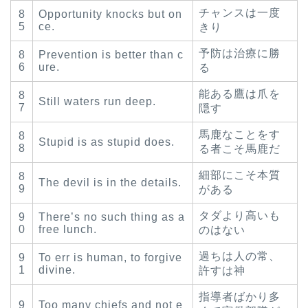
チャンスは一度
8
Opportunity knocks but on
5
ce.
きり
予防は治療に勝
8
Prevention is better than c
6
ure.
る
能ある鷹は爪を
8
Still waters run deep.
7
隠す
馬鹿なことをす
8
Stupid is as stupid does.
8
る者こそ馬鹿だ
細部にこそ本質
8
The devil is in the details.
9
がある
タダより高いも
9
There’s no such thing as a
0
free lunch.
のはない
過ちは人の常、
9
To err is human, to forgive
1
divine.
許すは神
指導者ばかり多
9
Too many chiefs and not e