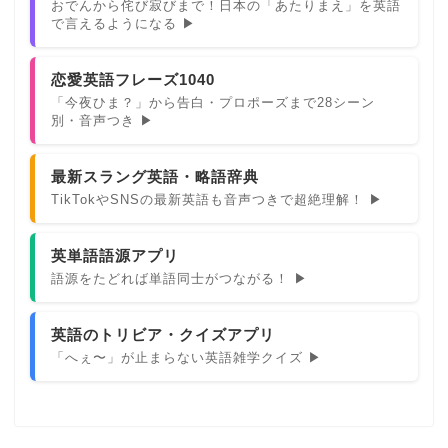
おでんから侘び寂びまで！日本の「あたりまえ」を英語
で言えるようになる ▶
恋愛英語フレーズ1040
「今夜ひま？」から告白・プロポーズまで28シーン
別・音声つき ▶
最新スラング英語・略語辞典
TikTokやSNSの最新英語も音声つきで超絶理解！ ▶
英単語語源アプリ
語源をたどれば単語同士がつながる！ ▶
英語のトリビア・クイズアプリ
「へぇ〜」が止まらない英語雑学クイズ ▶