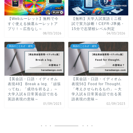
【Webルーレット】無料で今
【無料】大学入試英語ミニ模
すぐ使える抽選ルーレットア
試で実力診断！CEFR-J準拠・
プリ！～広告なし～
15分で志望校レベル判定
08/03/2026
04/03/2026
英語のことわざ・成句
英語のことわざ・成句
【英会話・口語・イディオム
【英会話・口語・イディオム
表現48】 Break a leg. 「頑張
表現56】Food for Thought.
ってね」「成功を祈るよ」～
「考えさせられるもの」～大
大学入試＆日常英会話で出る
学入試＆日常英会話で出る英
英語表現の意味～
語表現の意味～
01/09/2023
02/09/2023