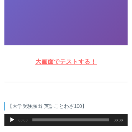
大画面でテストする！
【大学受験頻出 英語ことわざ100】
音
00:00
00:00
声