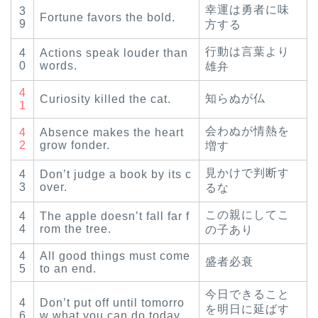
幸運は勇者に味
3
Fortune favors the bold.
9
方する
行動は言葉より
4
Actions speak louder than
0
words.
雄弁
4
知らぬが仏
Curiosity killed the cat.
1
会わぬが情熱を
4
Absence makes the heart
2
grow fonder.
増す
見かけで判断す
4
Don’t judge a book by its c
3
over.
るな
この親にしてこ
4
The apple doesn’t fall far f
4
rom the tree.
の子あり
4
All good things must come
盛者必衰
5
to an end.
今日できること
4
Don’t put off until tomorro
を明日に延ばす
6
w what you can do today.