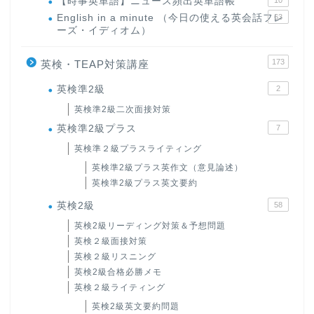
【時事英単語】ニュース頻出英単語帳
10
English in a minute （今日の使える英会話フレ
63
ーズ・イディオム）
173
英検・TEAP対策講座
英検準2級
2
英検準2級二次面接対策
英検準2級プラス
7
英検準２級プラスライティング
英検準2級プラス英作文（意見論述）
英検準2級プラス英文要約
英検2級
58
英検2級リーディング対策＆予想問題
英検２級面接対策
英検２級リスニング
英検2級合格必勝メモ
英検２級ライティング
英検2級英文要約問題