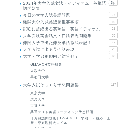
2024年大学入試文法・イディオム・英単語・熟
15
語問題集
今日の大学入試英語問題
27
難関大学入試英語超重要事項
19
試験に超絶出る英熟語・英語イディオム
71
大学受験英会話文・口語表現問題集
35
難関大学で出た難英単語徹底暗記！
27
大学入試に出る英会話表現
29
大学・学部別傾向と対策ゼミ
18
GMARCH英語対策
立教大学
早稲田大学
大学入試そっくり予想問題集
117
東京大学
筑波大学
京都大学
共通テスト英語リーディング予想問題
【英熟語問題集】GMARCH・早稲田・慶応・上
智・東京理科大レベル