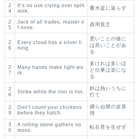
2
It’s no use crying over spilt
覆水盆に返らず
4
milk.
2
Jack of all trades, master o
器用貧乏
5
f none.
悪いことの後に
2
Every cloud has a silver li
は良いことがあ
6
ning.
る
多ければ多いほ
2
Many hands make light wo
ど仕事は楽にな
7
rk.
る
鉄は熱いうちに
2
Strike while the iron is hot.
8
打て
捕らぬ狸の皮算
2
Don’t count your chickens
9
before they hatch.
用
3
A rolling stone gathers no
転石苔を生ぜず
0
moss.