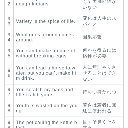
くて実働部隊が
2
nough Indians.
いない
変化は人生のス
9
Variety is the spice of life.
3
パイス
9
What goes around comes
因果応報
4
around.
何かを得るには
9
You can’t make an omelet
5
without breaking eggs.
犠牲が必要
人に無理やりさ
You can lead a horse to w
9
ater, but you can’t make hi
せることはでき
6
m drink.
ない
9
You scratch my back and
持ちつ持たれつ
7
I’ll scratch yours.
若さは若者に無
9
Youth is wasted on the you
8
ng.
駄に使われる
目くそ鼻くそを
9
The pot calling the kettle b
9
lack.
笑う