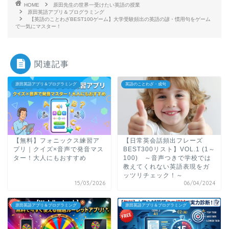
HOME
原田先生の世界一受けたい英語の授業
原田英語アプリ＆プログラミング
【英語のことわざBEST100ゲーム】大学受験頻出の英語の諺・慣用句をゲーム
で一気にマスター！
関連記事
原田英語アプリ＆プログラミング
英語のことわざ・成句
【無料】フォニックス練習ア
【日常英会話頻出フレーズ
プリ｜クイズ×音声で発音マス
BEST300リスト】VOL.1 (1～
ター！大人にもおすすめ
100) ～音声つきで学校では
教えてくれない英語表現をガ
ッツリチェック！～
15/03/2026
06/04/2024
原田英語アプリ＆プログラミング
原田英語アプリ＆プログラミング