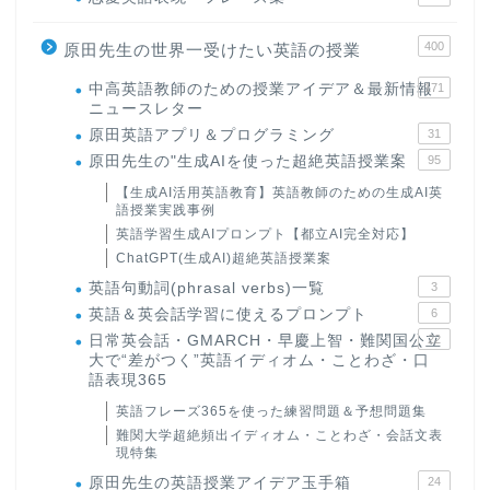
400
原田先生の世界一受けたい英語の授業
中高英語教師のための授業アイデア＆最新情報
171
ニュースレター
原田英語アプリ＆プログラミング
31
原田先生の"生成AIを使った超絶英語授業案
95
【生成AI活用英語教育】英語教師のための生成AI英
語授業実践事例
英語学習生成AIプロンプト【都立AI完全対応】
ChatGPT(生成AI)超絶英語授業案
英語句動詞(phrasal verbs)一覧
3
英語＆英会話学習に使えるプロンプト
6
日常英会話・GMARCH・早慶上智・難関国公立
22
大で“差がつく”英語イディオム・ことわざ・口
語表現365
英語フレーズ365を使った練習問題＆予想問題集
難関大学超絶頻出イディオム・ことわざ・会話文表
現特集
原田先生の英語授業アイデア玉手箱
24