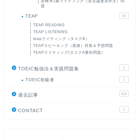
英検準1級ライティング（意見論述英作文）問
題
TEAP
16
TEAP READING
TEAP LISTENING
teapライティング（タスクB）
TEAPスピーキング（面接）対策＆予想問題
TEAPライティング(タスクA要約問題）
1
TOEIC勉強法＆実践問題集
ホーム
TOEIC初級者
1
519
原田高志の”ほぼ日刊”英語
過去記事
学習＆大学入試英語コラム
1
CONTACT
“シン”・英会話スピード表
現