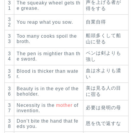
声を上げる者が
3
The squeaky wheel gets th
1
e grease.
得をする
3
自業自得
You reap what you sow.
2
船頭多くして船
3
Too many cooks spoil the
3
broth.
山に登る
ペンは剣よりも
3
The pen is mightier than th
4
e sword.
強し
血は水よりも濃
3
Blood is thicker than wate
5
r.
い
美は見る人の目
3
Beauty is in the eye of the
6
beholder.
に宿る
3
Necessity is the
mother
of
必要は発明の母
7
invention.
3
Don’t bite the hand that fe
恩を仇で返すな
8
eds you.