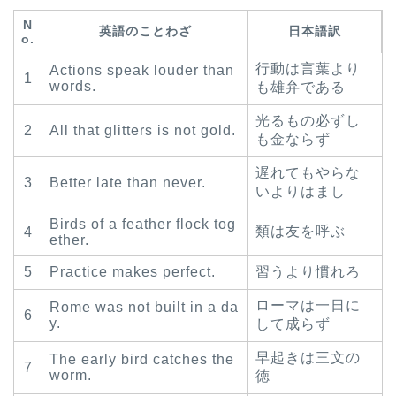
プ
N
レ
英語のことわざ
日本語訳
o.
ー
行動は言葉より
Actions speak louder than
1
ヤ
words.
も雄弁である
ー
光るもの必ずし
2
All that glitters is not gold.
も金ならず
遅れてもやらな
3
Better late than never.
いよりはまし
Birds of a feather flock tog
類は友を呼ぶ
4
ether.
5
Practice makes perfect.
習うより慣れろ
ローマは一日に
Rome was not built in a da
6
y.
して成らず
早起きは三文の
The early bird catches the
7
worm.
徳