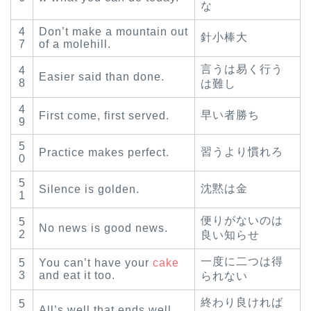
な
4
Don’t make a mountain out
針小棒大
7
of a molehill.
言うは易く行う
4
Easier said than done.
8
は難し
4
早い者勝ち
First come, first served.
9
5
習うより慣れろ
Practice makes perfect.
0
5
沈黙は金
Silence is golden.
1
便りがないのは
5
No news is good news.
2
良い知らせ
一度に二つは得
5
You can’t have your
cake
3
and eat it too.
られない
終わり良ければ
5
All’s well that ends well.