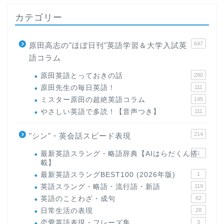
カテゴリー
647
原田高志の"ほぼ日刊"英語学習＆大学入試英
語コラム
原田英語とっておきの話
280
原田先生の毎日英語！
111
ミスター原田の超絶英語コラム
145
やさしい英語で多読！【音声つき】
111
214
"シン"・英会話スピード表現
最新英語スラング・略語辞典【AIはらだくん搭
1
載】
最新英語スラングBEST100 (2026年版)
1
英語スラング・略語・流行語・新語
119
英語のことわざ・成句
62
日常生活の表現
28
恋愛英語表現・フレーズ集
3