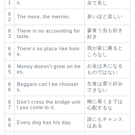
1
s.
全て良し
6
多いほど楽しい
The more, the merrier.
2
蓼食う虫も好き
6
There is no accounting for
3
taste.
好き
我が家に勝ると
6
There’s no place like hom
4
e.
ころなし
お金は木になる
6
Money doesn’t grow on tre
5
es.
ものではない
乞食は選り好み
6
Beggars can’t be chooser
6
s.
できない
橋に着くまでは
6
Don’t cross the bridge unti
7
l you come to it.
心配するな
誰にもチャンス
6
Every dog has his day.
8
はある