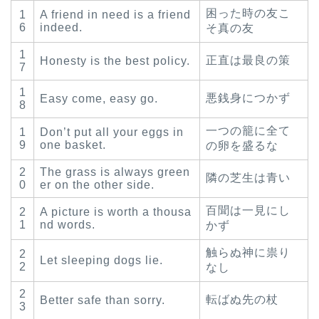
困った時の友こ
1
A friend in need is a friend
6
indeed.
そ真の友
1
正直は最良の策
Honesty is the best policy.
7
1
悪銭身につかず
Easy come, easy go.
8
一つの籠に全て
1
Don’t put all your eggs in
9
one basket.
の卵を盛るな
2
The grass is always green
隣の芝生は青い
0
er on the other side.
百聞は一見にし
2
A picture is worth a thousa
1
nd words.
かず
触らぬ神に祟り
2
Let sleeping dogs lie.
2
なし
2
転ばぬ先の杖
Better safe than sorry.
3