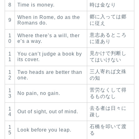
8
Time is money.
時は金なり
郷に入っては郷
When in Rome, do as the
9
Romans do.
に従え
意志あるところ
1
Where there’s a will, ther
0
e’s a way.
に道あり
見かけで判断し
1
You can’t judge a book by
1
its cover.
てはいけない
三人寄れば文殊
1
Two heads are better than
2
one.
の知
苦労なくして得
1
No pain, no gain.
3
るものなし
去る者は日々に
1
Out of sight, out of mind.
4
疎し
石橋を叩いて渡
1
Look before you leap.
5
る