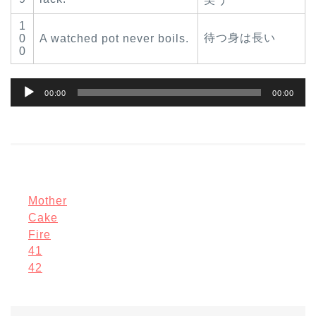
1
待つ身は長い
0
A watched pot never boils.
0
音
00:00
00:00
声
プ
レ
ー
ヤ
Mother
ー
Cake
Fire
41
42