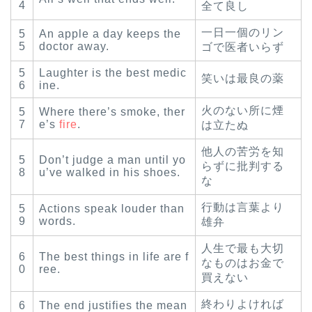
4
全て良し
一日一個のリン
5
An apple a day keeps the
5
doctor away.
ゴで医者いらず
5
Laughter is the best medic
笑いは最良の薬
6
ine.
火のない所に煙
5
Where there’s smoke, ther
7
e’s
fire
.
は立たぬ
他人の苦労を知
5
Don’t judge a man until yo
らずに批判する
8
u’ve walked in his shoes.
な
行動は言葉より
5
Actions speak louder than
9
words.
雄弁
人生で最も大切
6
The best things in life are f
なものはお金で
0
ree.
買えない
終わりよければ
6
The end justifies the mean