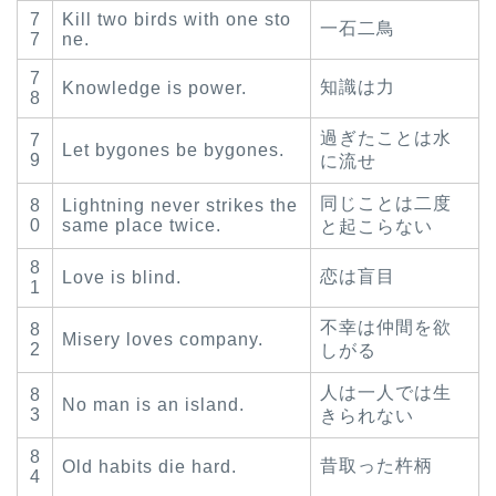
7
Kill two birds with one sto
一石二鳥
7
ne.
7
知識は力
Knowledge is power.
8
過ぎたことは水
7
Let bygones be bygones.
9
に流せ
同じことは二度
8
Lightning never strikes the
0
same place twice.
と起こらない
8
恋は盲目
Love is blind.
1
不幸は仲間を欲
8
Misery loves company.
2
しがる
人は一人では生
8
No man is an island.
3
きられない
8
昔取った杵柄
Old habits die hard.
4