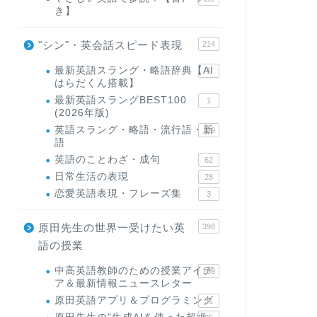
き】
"シン"・英会話スピード表現
214
最新英語スラング・略語辞典【AI
1
はらだくん搭載】
最新英語スラングBEST100
1
(2026年版)
英語スラング・略語・流行語・新
119
語
英語のことわざ・成句
62
日常生活の表現
28
恋愛英語表現・フレーズ集
3
原田先生の世界一受けたい英
398
語の授業
中高英語教師のための授業アイデ
169
ア＆最新情報ニュースレター
原田英語アプリ＆プログラミング
31