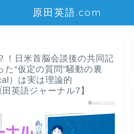
原田英語.com
？！日米首脳会談後の共同記
た“仮定の質問”騒動の裏
ical）は実は理論的
！～【原田英語ジャーナル7】
09/02/2025