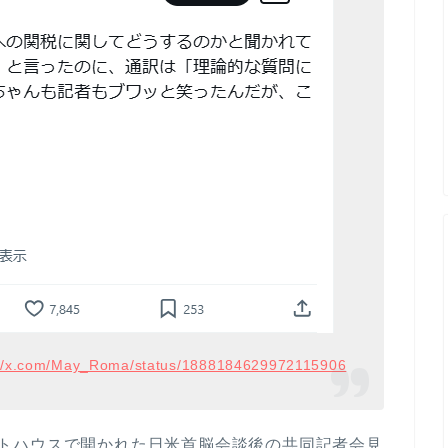
://x.com/May_Roma/status/1888184629972115906
ホワイトハウスで開かれた日米首脳会談後の共同記者会見