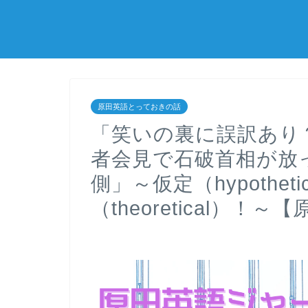
原田英語とっておきの話
「笑いの裏に誤訳あり
者会見で石破首相が放っ
側」～仮定（hypothet
（theoretical）