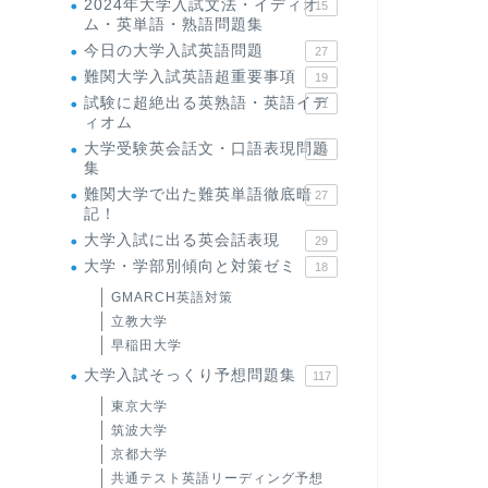
2024年大学入試文法・イディオ
15
ム・英単語・熟語問題集
今日の大学入試英語問題
27
難関大学入試英語超重要事項
19
試験に超絶出る英熟語・英語イデ
71
ィオム
大学受験英会話文・口語表現問題
35
集
難関大学で出た難英単語徹底暗
27
記！
大学入試に出る英会話表現
29
大学・学部別傾向と対策ゼミ
18
GMARCH英語対策
立教大学
早稲田大学
大学入試そっくり予想問題集
117
東京大学
筑波大学
京都大学
共通テスト英語リーディング予想