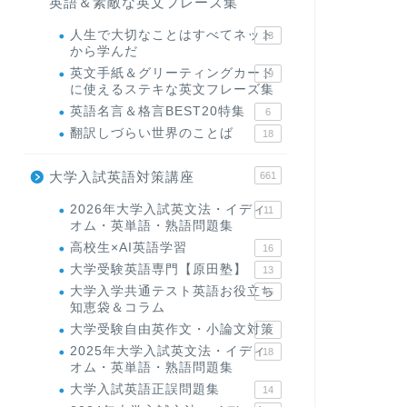
英語＆素敵な英文フレーズ集
人生で大切なことはすべてネット
23
から学んだ
英文手紙＆グリーティングカード
19
に使えるステキな英文フレーズ集
英語名言＆格言BEST20特集
6
翻訳しづらい世界のことば
18
大学入試英語対策講座
661
2026年大学入試英文法・イディ
11
オム・英単語・熟語問題集
高校生×AI英語学習
16
大学受験英語専門【原田塾】
13
大学入学共通テスト英語お役立ち
45
知恵袋＆コラム
大学受験自由英作文・小論文対策
8
2025年大学入試英文法・イディ
18
オム・英単語・熟語問題集
大学入試英語正誤問題集
14