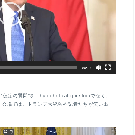
00:27
問”を、hypothetical questionでなく、
していました。会場では、トランプ大統領や記者たちが笑い出
。