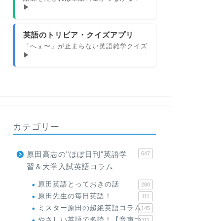
▶
英語のトリビア・クイズアプリ
「へぇ〜」が止まらない英語雑学クイズ
▶
カテゴリー
原田高志の"ほぼ日刊"英語学
647
習＆大学入試英語コラム
原田英語とっておきの話
280
原田先生の毎日英語！
111
ミスター原田の超絶英語コラム
145
やさしい英語で多読！【音声つ
111