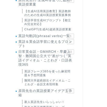
原田先生の"生成AIを使った超絶
95
英語授業案
【生成AI活用英語教育】英語教師
のための生成AI英語授業実践事例
英語学習生成AIプロンプト【都立
AI完全対応】
ChatGPT(生成AI)超絶英語授業案
英語句動詞(phrasal verbs)一覧
3
英語＆英会話学習に使えるプロン
6
プト
日常英会話・GMARCH・早慶上
22
智・難関国公立大で“差がつく”英
語イディオム・ことわざ・口語表
現365
英語フレーズ365を使った練習問
題＆予想問題集
難関大学超絶頻出イディオム・こ
とわざ・会話文表現特集
原田先生の英語授業アイデア玉手
24
箱
新人英語先生いらっしゃい！