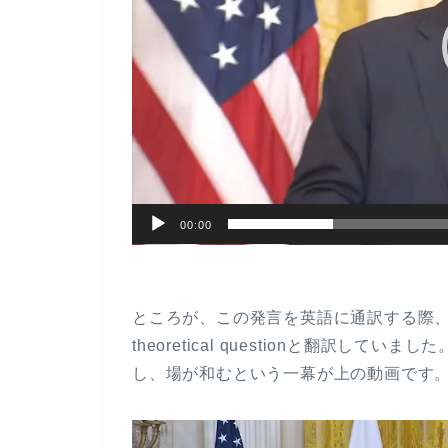
00:00
ところが、この発言を英語に通訳する際、”仮定の質
theoretical questionと翻訳
し、場が和むという一幕が上の動画です