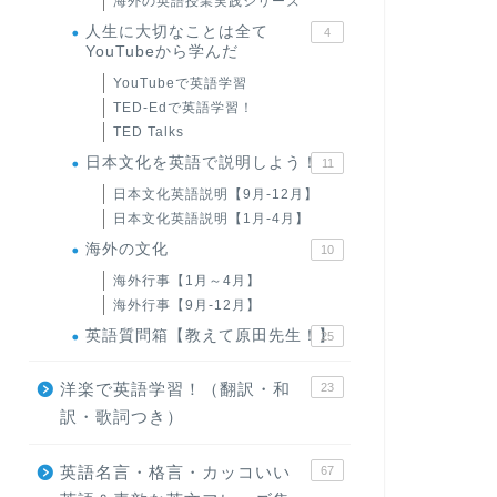
海外の英語授業実践シリーズ
人生に大切なことは全て
4
YouTubeから学んだ
YouTubeで英語学習
TED-Edで英語学習！
TED Talks
日本文化を英語で説明しよう！
11
日本文化英語説明【9月-12月】
日本文化英語説明【1月-4月】
海外の文化
10
海外行事【1月～4月】
海外行事【9月-12月】
英語質問箱【教えて原田先生！】
25
洋楽で英語学習！（翻訳・和
23
訳・歌詞つき）
英語名言・格言・カッコいい
67