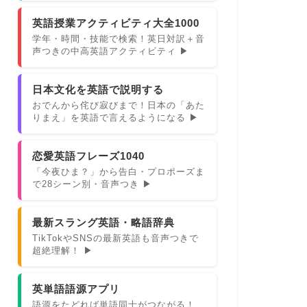
英語授業アクティビティ大全1000
学年・時間・技能で検索！英日対訳＋音
声つきの中高英語アクティビティ ▶
日本文化を英語で説明する
おでんから侘び寂びまで！日本の「あた
りまえ」を英語で言えるようになる ▶
恋愛英語フレーズ1040
「今夜ひま？」から告白・プロポーズま
で28シーン別・音声つき ▶
最新スラング英語・略語辞典
TikTokやSNSの最新英語も音声つきで
超絶理解！ ▶
英単語語源アプリ
語源をたどれば単語同士がつながる！