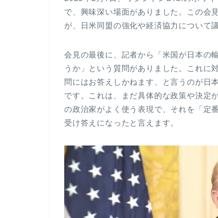
で、興味深い場面がありました。この会
が、日米同盟の強化や経済協力について
会見の最後に、記者から「米国が日本の
うか」という質問がありました。これに
問にはお答えしかねます、と言うのが日
です。これは、まだ具体的な政策や決定
の政治家がよく使う表現で、それを「定
受け答えになったと言えます。
動
画
プ
レ
ー
ヤ
ー