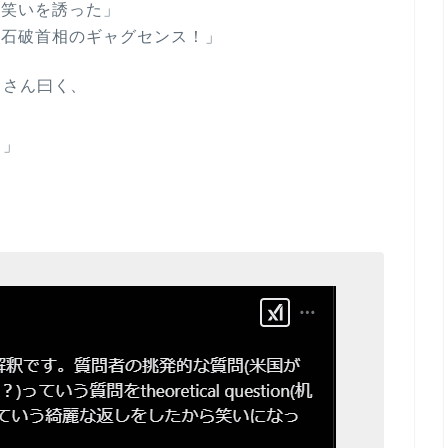
）笑いを誘った」
！石破首相のギャグセンス！」
まさん曰く、
！」