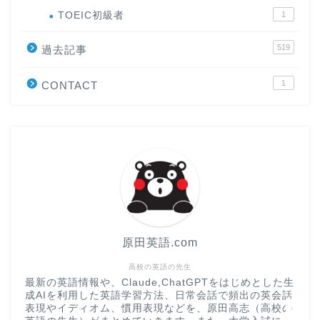
ホーム
TOEIC初級者
1
519
原田高志の”ほぼ日刊”英語
過去記事
学習＆大学入試英語コラム
1
CONTACT
“シン”・英会話スピード表
現
大学入試英語対策講座
英語名言・格言・カッコい
い英語＆素敵な英文フレー
ズ集
原田英語.com
過去記事
高校の英語の先生
最新の英語情報や、Claude,ChatGPTをはじめとした生
成AIを利用した英語学習方法、日常会話で頻出の英会話
CONTACT
表現やイディオム、慣用表現などを、原田高志（高校の