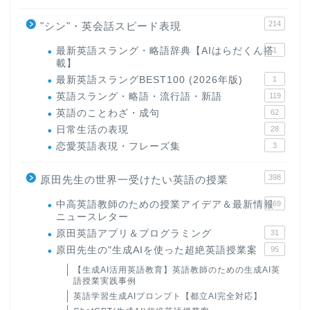
214
"シン"・英会話スピード表現
最新英語スラング・略語辞典【AIはらだくん搭
1
載】
最新英語スラングBEST100 (2026年版)
1
英語スラング・略語・流行語・新語
119
英語のことわざ・成句
62
日常生活の表現
28
恋愛英語表現・フレーズ集
3
398
原田先生の世界一受けたい英語の授業
中高英語教師のための授業アイデア＆最新情報
169
ニュースレター
原田英語アプリ＆プログラミング
31
原田先生の"生成AIを使った超絶英語授業案
95
【生成AI活用英語教育】英語教師のための生成AI英
語授業実践事例
英語学習生成AIプロンプト【都立AI完全対応】