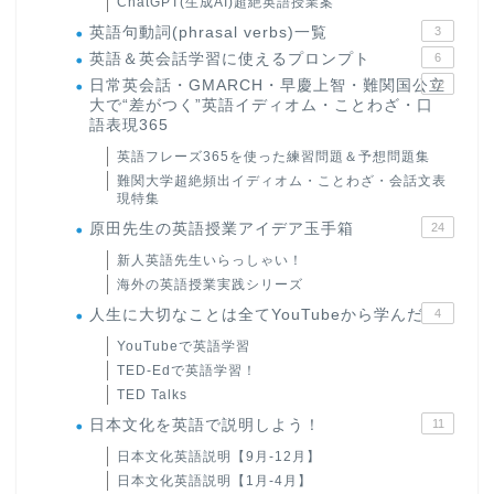
ChatGPT(生成AI)超絶英語授業案
英語句動詞(phrasal verbs)一覧
3
英語＆英会話学習に使えるプロンプト
6
日常英会話・GMARCH・早慶上智・難関国公立
22
大で“差がつく”英語イディオム・ことわざ・口
語表現365
英語フレーズ365を使った練習問題＆予想問題集
難関大学超絶頻出イディオム・ことわざ・会話文表
現特集
原田先生の英語授業アイデア玉手箱
24
新人英語先生いらっしゃい！
海外の英語授業実践シリーズ
人生に大切なことは全てYouTubeから学んだ
4
YouTubeで英語学習
TED-Edで英語学習！
TED Talks
日本文化を英語で説明しよう！
11
日本文化英語説明【9月-12月】
日本文化英語説明【1月-4月】