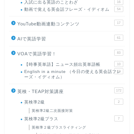
入試に出る英語のことわざ
16
動画で覚える英会話フレーズ・イディオム
54
17
YouTube動画連動コンテンツ
61
AIで英語学習
83
VOAで英語学習！
【時事英単語】ニュース頻出英単語帳
10
English in a minute （今日の使える英会話フレ
63
ーズ・イディオム）
172
英検・TEAP対策講座
英検準2級
2
英検準2級二次面接対策
英検準2級プラス
7
英検準２級プラスライティング