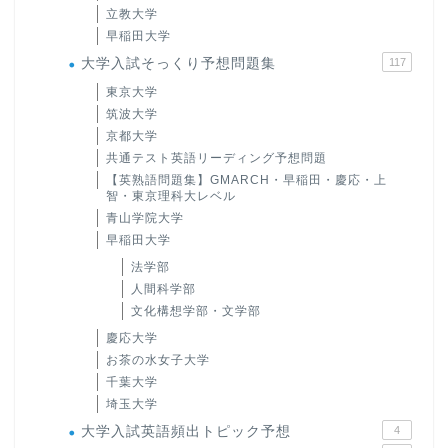
立教大学
早稲田大学
大学入試そっくり予想問題集
117
東京大学
筑波大学
京都大学
共通テスト英語リーディング予想問題
【英熟語問題集】GMARCH・早稲田・慶応・上
智・東京理科大レベル
青山学院大学
早稲田大学
法学部
人間科学部
文化構想学部・文学部
慶応大学
お茶の水女子大学
千葉大学
埼玉大学
大学入試英語頻出トピック予想
4