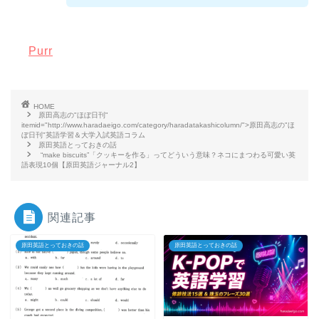
Purr
HOME
原田高志の"ほぼ日刊"
itemid="http://www.haradaeigo.com/category/haradatakashicolumn/">原田高志の"ほ
ぼ日刊"英語学習＆大学入試英語コラム
原田英語とっておきの話
“make biscuits”「クッキーを作る」ってどういう意味？ネコにまつわる可愛い英
語表現10個【原田英語ジャーナル2】
関連記事
原田英語とっておきの話
原田英語とっておきの話