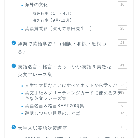
海外の文化
10
海外行事【1月～4月】
海外行事【9月-12月】
英語質問箱【教えて原田先生！】
25
23
洋楽で英語学習！（翻訳・和訳・歌詞つ
き）
67
英語名言・格言・カッコいい英語＆素敵な
英文フレーズ集
人生で大切なことはすべてネットから学んだ
23
英文手紙＆グリーティングカードに使えるステ
19
キな英文フレーズ集
英語名言＆格言BEST20特集
6
翻訳しづらい世界のことば
18
661
大学入試英語対策講座