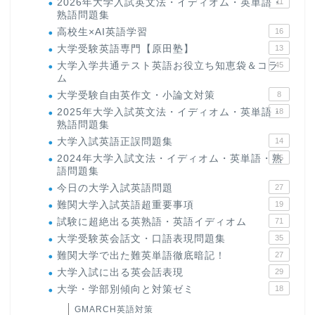
2026年大学入試英文法・イディオム・英単語・
11
熟語問題集
高校生×AI英語学習
16
大学受験英語専門【原田塾】
13
大学入学共通テスト英語お役立ち知恵袋＆コラ
45
ム
大学受験自由英作文・小論文対策
8
2025年大学入試英文法・イディオム・英単語・
18
熟語問題集
大学入試英語正誤問題集
14
2024年大学入試文法・イディオム・英単語・熟
15
語問題集
今日の大学入試英語問題
27
難関大学入試英語超重要事項
19
試験に超絶出る英熟語・英語イディオム
71
大学受験英会話文・口語表現問題集
35
難関大学で出た難英単語徹底暗記！
27
大学入試に出る英会話表現
29
大学・学部別傾向と対策ゼミ
18
GMARCH英語対策