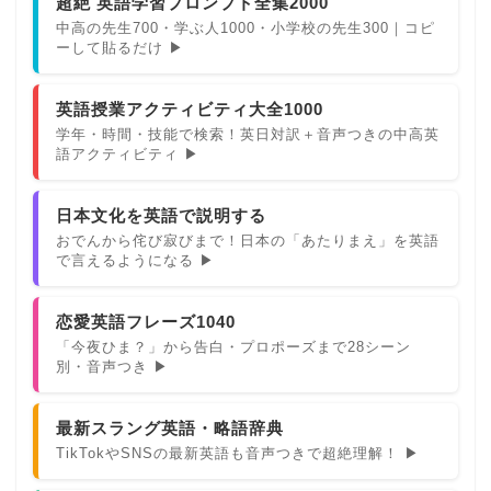
超絶 英語学習プロンプト全集2000
中高の先生700・学ぶ人1000・小学校の先生300｜コピ
ーして貼るだけ ▶
英語授業アクティビティ大全1000
学年・時間・技能で検索！英日対訳＋音声つきの中高英
語アクティビティ ▶
日本文化を英語で説明する
おでんから侘び寂びまで！日本の「あたりまえ」を英語
で言えるようになる ▶
恋愛英語フレーズ1040
「今夜ひま？」から告白・プロポーズまで28シーン
別・音声つき ▶
最新スラング英語・略語辞典
TikTokやSNSの最新英語も音声つきで超絶理解！ ▶