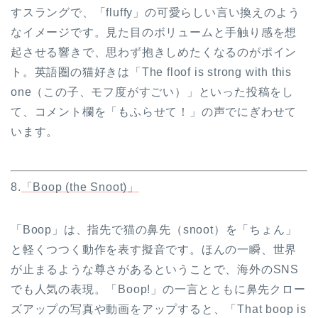
すスラングで、「fluffy」の可愛らしい言い換えのよう
なイメージです。見た目のボリュームと手触り感を想
起させる響きで、思わず抱きしめたくなるのがポイン
ト。英語圏の猫好きは「The floof is strong with this
one（この子、モフ度がすごい）」といった投稿をし
て、コメント欄を「もふらせて！」の声でにぎわせて
います。
8.
「Boop (the Snoot)」
「Boop」は、指先で猫の鼻先（snoot）を「ちょん」
と軽くつつく動作を表す擬音です。ほんの一瞬、世界
が止まるような尊さがあるということで、海外のSNS
でも人気の表現。「Boop!」の一言とともに鼻先クロー
ズアップの写真や動画をアップすると、「That boop is