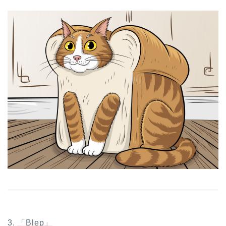
3.
「Blep」