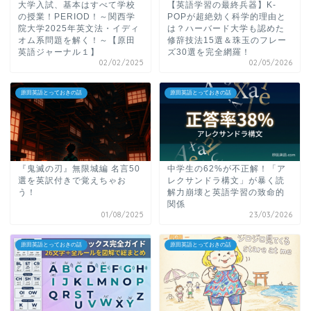
大学入試、基本はすべて学校
【英語学習の最終兵器】K-
の授業！PERIOD！～関西学
POPが超絶効く科学的理由と
院大学2025年英文法・イディ
は？ハーバード大学も認めた
オム系問題を解く！～【原田
修辞技法15選＆珠玉のフレー
英語ジャーナル１】
ズ30選を完全網羅！
02/02/2025
02/05/2026
原田英語とっておきの話
原田英語とっておきの話
『鬼滅の刃』無限城編 名言50
中学生の62%が不正解！「ア
選を英訳付きで覚えちゃお
レクサンドラ構文」が暴く読
う！
解力崩壊と英語学習の致命的
関係
01/08/2025
23/03/2026
原田英語とっておきの話
原田英語とっておきの話