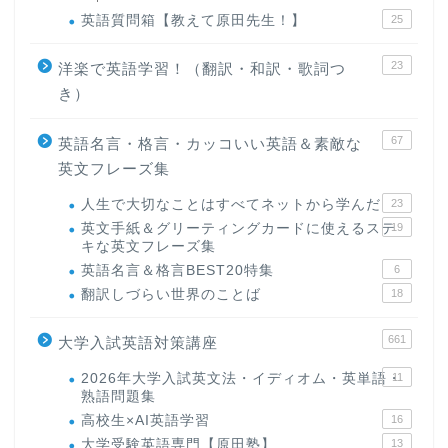
英語質問箱【教えて原田先生！】
25
23
洋楽で英語学習！（翻訳・和訳・歌詞つ
き）
67
英語名言・格言・カッコいい英語＆素敵な
英文フレーズ集
人生で大切なことはすべてネットから学んだ
23
英文手紙＆グリーティングカードに使えるステ
19
キな英文フレーズ集
英語名言＆格言BEST20特集
6
翻訳しづらい世界のことば
18
661
大学入試英語対策講座
2026年大学入試英文法・イディオム・英単語・
11
熟語問題集
高校生×AI英語学習
16
大学受験英語専門【原田塾】
13