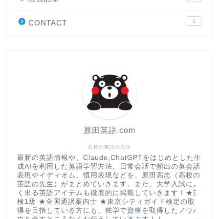
学習＆大学入試英語コラム
1
CONTACT
“シン”・英会話スピード表
現
大学入試英語対策講座
英語名言・格言・カッコい
い英語＆素敵な英文フレー
ズ集
原田英語.com
過去記事
高校の英語の先生
最新の英語情報や、Claude,ChatGPTをはじめとした生
成AIを利用した英語学習方法、日常会話で頻出の英会話
CONTACT
表現やイディオム、慣用表現などを、原田高志（高校の
英語の先生）がまとめていきます。また、大学入試によ
く出る英語アイテムも徹底的に掲載していきます！★英
検1級 ★全国通訳案内士 ★東京シティガイド検定の取
得を目指している方にも、独学で資格を取得したノウハ