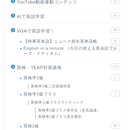
17
YouTube動画連動コンテンツ
61
AIで英語学習
83
VOAで英語学習！
【時事英単語】ニュース頻出英単語帳
10
English in a minute （今日の使える英会話フレ
63
ーズ・イディオム）
172
英検・TEAP対策講座
英検準2級
2
英検準2級二次面接対策
英検準2級プラス
7
英検準２級プラスライティング
英検準2級プラス英作文（意見論述）
英検準2級プラス英文要約
英検2級
58