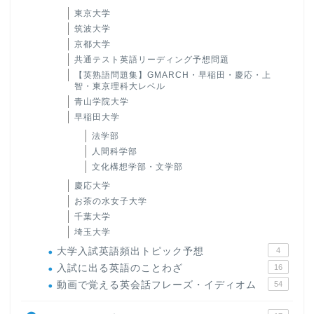
東京大学
筑波大学
京都大学
共通テスト英語リーディング予想問題
【英熟語問題集】GMARCH・早稲田・慶応・上
智・東京理科大レベル
青山学院大学
早稲田大学
法学部
人間科学部
文化構想学部・文学部
慶応大学
お茶の水女子大学
千葉大学
埼玉大学
大学入試英語頻出トピック予想
4
入試に出る英語のことわざ
16
動画で覚える英会話フレーズ・イディオム
54