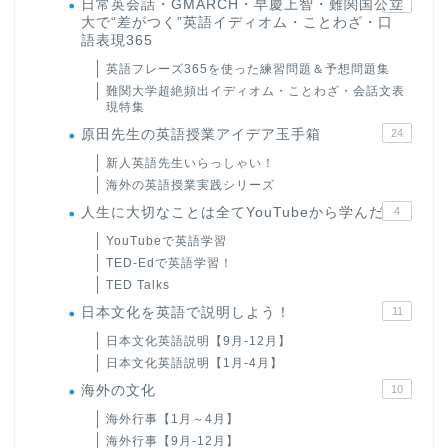
日常英会話・GMARCH・早慶上智・難関国公立
22
大で“差がつく”英語イディオム・ことわざ・口
語表現365
英語フレーズ365を使った練習問題＆予想問題集
難関大学超絶頻出イディオム・ことわざ・会話文表
現特集
原田先生の英語授業アイデア玉手箱
24
新人英語先生いらっしゃい！
海外の英語授業実践シリーズ
人生に大切なことは全てYouTubeから学んだ
4
YouTubeで英語学習
TED-Edで英語学習！
TED Talks
日本文化を英語で説明しよう！
11
日本文化英語説明【9月-12月】
日本文化英語説明【1月-4月】
海外の文化
10
海外行事【1月～4月】
海外行事【9月-12月】