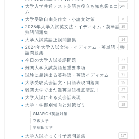
大学入学共通テスト英語お役立ち知恵袋＆コラ
45
ム
大学受験自由英作文・小論文対策
8
2025年大学入試英文法・イディオム・英単語・
18
熟語問題集
大学入試英語正誤問題集
14
2024年大学入試文法・イディオム・英単語・熟
15
語問題集
今日の大学入試英語問題
27
難関大学入試英語超重要事項
19
試験に超絶出る英熟語・英語イディオム
71
大学受験英会話文・口語表現問題集
35
難関大学で出た難英単語徹底暗記！
27
大学入試に出る英会話表現
29
大学・学部別傾向と対策ゼミ
18
GMARCH英語対策
立教大学
早稲田大学
大学入試そっくり予想問題集
117