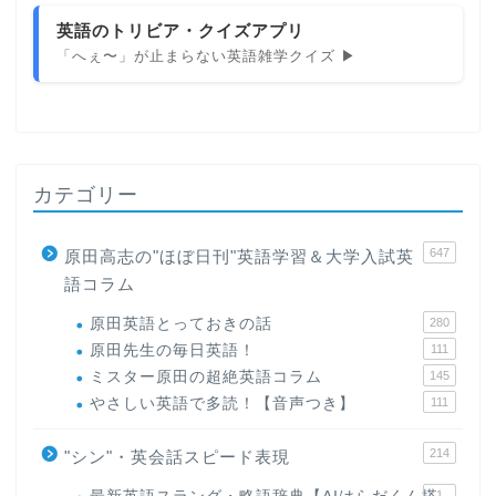
英語のトリビア・クイズアプリ
「へぇ〜」が止まらない英語雑学クイズ ▶
カテゴリー
647
原田高志の"ほぼ日刊"英語学習＆大学入試英
語コラム
原田英語とっておきの話
280
原田先生の毎日英語！
111
ミスター原田の超絶英語コラム
145
やさしい英語で多読！【音声つき】
111
214
"シン"・英会話スピード表現
1