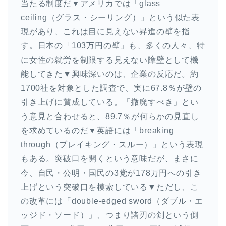
当たる制度だ▼アメリカでは「glass
ceiling（グラス・シーリング）」という似た表
現があり、これは目に見えない昇進の壁を指
す。日本の「103万円の壁」も、多くの人々、特
に女性の就労を制限する見えない障壁として機
能してきた▼興味深いのは、企業の反応だ。約
1700社を対象とした調査で、実に67.8％が壁の
引き上げに賛成している。「撤廃すべき」とい
う意見と合わせると、89.7％が何らかの見直し
を求めているのだ▼英語には「breaking
through（ブレイキング・スルー）」という表現
もある。突破口を開くという意味だが、まさに
今、自民・公明・国民の3党が178万円への引き
上げという突破口を模索している▼ただし、こ
の改革には「double-edged sword（ダブル・エ
ッジド・ソード）」、つまり諸刃の剣という側