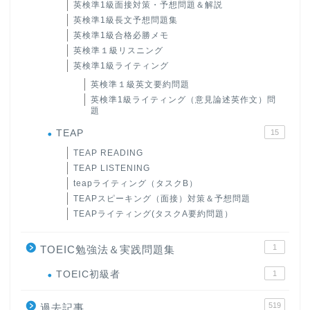
英検準1級面接対策・予想問題＆解説
英検準1級長文予想問題集
英検準1級合格必勝メモ
英検準１級リスニング
英検準1級ライティング
英検準１級英文要約問題
英検準1級ライティング（意見論述英作文）問
題
TEAP
15
TEAP READING
TEAP LISTENING
teapライティング（タスクB）
TEAPスピーキング（面接）対策＆予想問題
TEAPライティング(タスクA要約問題）
1
TOEIC勉強法＆実践問題集
ホーム
TOEIC初級者
1
519
原田高志の”ほぼ日刊”英語
過去記事