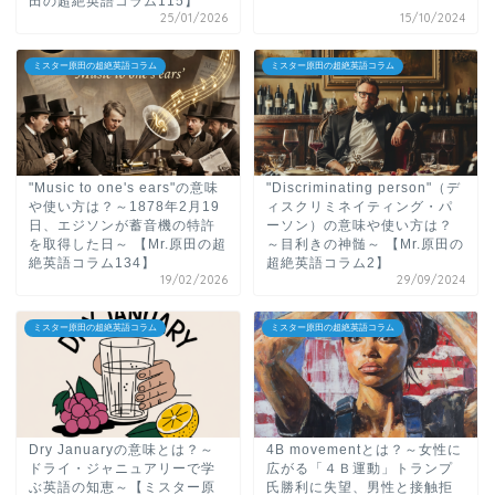
田の超絶英語コラム115】
25/01/2026
15/10/2024
ミスター原田の超絶英語コラム
ミスター原田の超絶英語コラム
"Music to one's ears"の意味
"Discriminating person"（デ
や使い方は？～1878年2月19
ィスクリミネイティング・パ
日、エジソンが蓄音機の特許
ーソン）の意味や使い方は？
を取得した日～ 【Mr.原田の超
～目利きの神髄～ 【Mr.原田の
絶英語コラム134】
超絶英語コラム2】
19/02/2026
29/09/2024
ミスター原田の超絶英語コラム
ミスター原田の超絶英語コラム
Dry Januaryの意味とは？～
4B movementとは？～女性に
ドライ・ジャニュアリーで学
広がる「４Ｂ運動」トランプ
ぶ英語の知恵～【ミスター原
氏勝利に失望、男性と接触拒