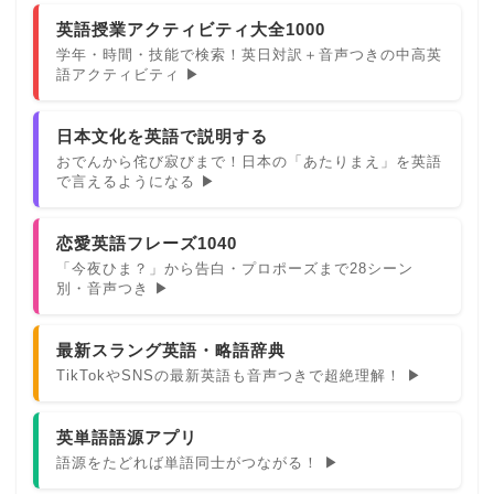
英語授業アクティビティ大全1000
学年・時間・技能で検索！英日対訳＋音声つきの中高英
語アクティビティ ▶
日本文化を英語で説明する
おでんから侘び寂びまで！日本の「あたりまえ」を英語
で言えるようになる ▶
恋愛英語フレーズ1040
「今夜ひま？」から告白・プロポーズまで28シーン
別・音声つき ▶
最新スラング英語・略語辞典
TikTokやSNSの最新英語も音声つきで超絶理解！ ▶
英単語語源アプリ
語源をたどれば単語同士がつながる！ ▶