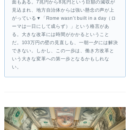
面もある。7兆円から8兆円という巨額の減収が
見込まれ、地方自治体からは強い懸念の声が上
がっている▼「Rome wasn’t built in a day（ロ
ーマは一日にして成らず）」という格言があ
る。大きな改革には時間がかかるということ
だ。103万円の壁の見直しも、一朝一夕には解決
できない。しかし、この一歩は、働き方改革と
いう大きな変革への第一歩となるかもしれな
い。