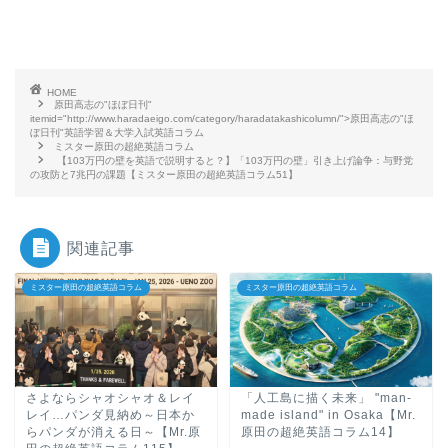
HOME
原田高志の"ほぼ日刊"
itemid="http://www.haradaeigo.com/category/haradatakashicolumn/">原田高志の"ほ
ぼ日刊"英語学習＆大学入試英語コラム
ミスター原田の超絶英語コラム
【103万円の壁を英語で説明すると？】「103万円の壁」引き上げ論争：与野党
の攻防と7兆円の課題【ミスター原田の超絶英語コラム51】
関連記事
ミスター原田の超絶英語コラム
ミスター原田の超絶英語コラム
さよならシャオシャオ＆レイ
「人工島に描く未来」 "man-
レイ…パンダ見納め～日本か
made island" in Osaka【Mr.
らパンダが消える日～【Mr.原
原田の超絶英語コラム14】