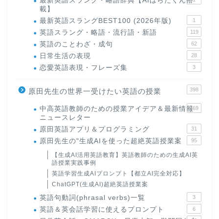
最新英語スラング・略語辞典【AIはらだくん搭
載】
最新英語スラングBEST100 (2026年版)
1
英語スラング・略語・流行語・新語
119
英語のことわざ・成句
62
日常生活の表現
28
恋愛英語表現・フレーズ集
3
398
原田先生の世界一受けたい英語の授業
中高英語教師のための授業アイデア＆最新情報
169
ニュースレター
原田英語アプリ＆プログラミング
31
原田先生の"生成AIを使った超絶英語授業案
95
【生成AI活用英語教育】英語教師のための生成AI英
語授業実践事例
英語学習生成AIプロンプト【都立AI完全対応】
ChatGPT(生成AI)超絶英語授業案
英語句動詞(phrasal verbs)一覧
3
英語＆英会話学習に使えるプロンプト
6