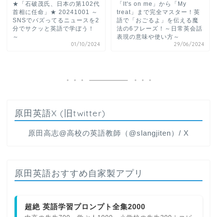
★「石破茂氏、日本の第102代
「It's on me」から「My
首相に任命」★ 20241001 ～
treat」まで完全マスター！英
SNSでバズってるニュースを2
語で「おごるよ」を伝える魔
分でサクッと英語で学ぼう！
法の6フレーズ！～日常英会話
～
表現の意味や使い方～
01/10/2024
29/06/2024
原田英語X (旧twitter)
原田高志@高校の英語教師（@slangjiten）/ X
原田英語おすすめ自家製アプリ
超絶 英語学習プロンプト全集2000