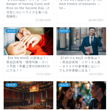
danger of Having Curry and
dark history of bananas ～
Rice on the Second Day（2
54～
日目にカレーライスを食べる
危険性）
21/05/2023
26/05/2021
過去記事
過去記事
【tie the knot】の意味は？～
【Call it a day】の意味は？
英会話表現・慣用句集～ズバ
～英会話表現・イディオム集
リ予想！早慶上理やGMARCH
～ネクステや参考書にない！
にでる！！
でも大学受験に出る！
11/12/2021
23/11/2021
過去記事
過去記事