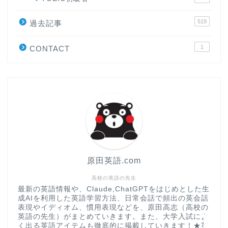
519
原田高志の”ほぼ日刊”英語
過去記事
学習＆大学入試英語コラム
1
CONTACT
“シン”・英会話スピード表
現
大学入試英語対策講座
英語名言・格言・カッコい
い英語＆素敵な英文フレー
ズ集
原田英語.com
過去記事
高校の英語の先生
最新の英語情報や、Claude,ChatGPTをはじめとした生
成AIを利用した英語学習方法、日常会話で頻出の英会話
CONTACT
表現やイディオム、慣用表現などを、原田高志（高校の
英語の先生）がまとめていきます。また、大学入試によ
く出る英語アイテムも徹底的に掲載していきます！★英