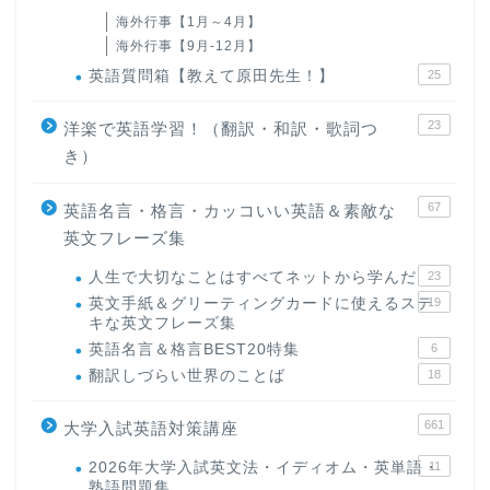
海外行事【1月～4月】
海外行事【9月-12月】
英語質問箱【教えて原田先生！】
25
23
洋楽で英語学習！（翻訳・和訳・歌詞つ
き）
67
英語名言・格言・カッコいい英語＆素敵な
英文フレーズ集
人生で大切なことはすべてネットから学んだ
23
英文手紙＆グリーティングカードに使えるステ
19
キな英文フレーズ集
英語名言＆格言BEST20特集
6
翻訳しづらい世界のことば
18
661
大学入試英語対策講座
2026年大学入試英文法・イディオム・英単語・
11
熟語問題集