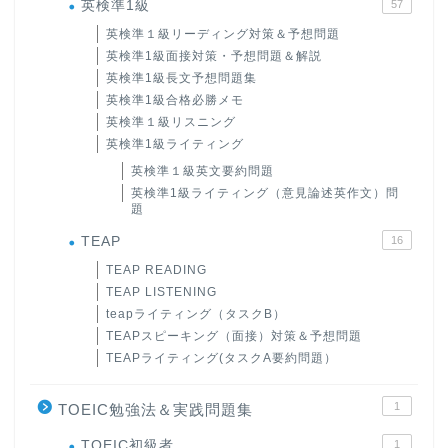
英検準1級
57
英検準１級リーディング対策＆予想問題
英検準1級面接対策・予想問題＆解説
英検準1級長文予想問題集
英検準1級合格必勝メモ
英検準１級リスニング
英検準1級ライティング
英検準１級英文要約問題
英検準1級ライティング（意見論述英作文）問
題
TEAP
16
TEAP READING
TEAP LISTENING
teapライティング（タスクB）
TEAPスピーキング（面接）対策＆予想問題
TEAPライティング(タスクA要約問題）
1
TOEIC勉強法＆実践問題集
ホーム
TOEIC初級者
1