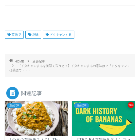
英語で
意味
ドタキャンする
HOME
過去記事
【ドタキャンするを英語で言うと？】ドタキャンするの意味は？「ドタキャン」
は英語で・・・
関連記事
過去記事
過去記事
【今日の英語テスト7】 The
【TED Edで英語学習！】The