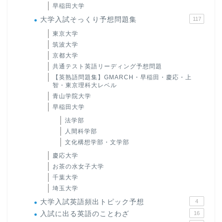
早稲田大学
大学入試そっくり予想問題集
117
東京大学
筑波大学
京都大学
共通テスト英語リーディング予想問題
【英熟語問題集】GMARCH・早稲田・慶応・上
智・東京理科大レベル
青山学院大学
早稲田大学
法学部
人間科学部
文化構想学部・文学部
慶応大学
お茶の水女子大学
千葉大学
埼玉大学
大学入試英語頻出トピック予想
4
入試に出る英語のことわざ
16