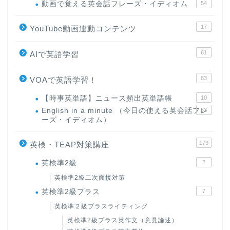
動画で覚える英会話フレーズ・イディオム
54
17
YouTube動画連動コンテンツ
61
AIで英語学習
83
VOAで英語学習！
【時事英単語】ニュース頻出英単語帳
10
English in a minute （今日の使える英会話フレ
63
ーズ・イディオム）
173
英検・TEAP対策講座
英検準2級
2
英検準2級二次面接対策
英検準2級プラス
7
英検準２級プラスライティング
英検準2級プラス英作文（意見論述）