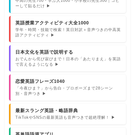
中高の先生700・学ぶ人1000・小学校の先生300｜コピ
ーして貼るだけ ▶
英語授業アクティビティ大全1000
学年・時間・技能で検索！英日対訳＋音声つきの中高英
語アクティビティ ▶
日本文化を英語で説明する
おでんから侘び寂びまで！日本の「あたりまえ」を英語
で言えるようになる ▶
恋愛英語フレーズ1040
「今夜ひま？」から告白・プロポーズまで28シーン
別・音声つき ▶
最新スラング英語・略語辞典
TikTokやSNSの最新英語も音声つきで超絶理解！ ▶
英単語語源アプリ