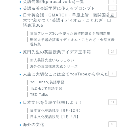
英語句動詞(phrasal verbs)一覧
3
英語＆英会話学習に使えるプロンプト
6
日常英会話・GMARCH・早慶上智・難関国公立
22
大で“差がつく”英語イディオム・ことわざ・口
語表現365
英語フレーズ365を使った練習問題＆予想問題集
難関大学超絶頻出イディオム・ことわざ・会話文表
現特集
原田先生の英語授業アイデア玉手箱
24
新人英語先生いらっしゃい！
海外の英語授業実践シリーズ
人生に大切なことは全てYouTubeから学んだ
4
YouTubeで英語学習
TED-Edで英語学習！
TED Talks
日本文化を英語で説明しよう！
11
日本文化英語説明【9月-12月】
日本文化英語説明【1月-4月】
海外の文化
10