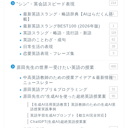
214
"シン"・英会話スピード表現
最新英語スラング・略語辞典【AIはらだくん搭
1
載】
最新英語スラングBEST100 (2026年版)
1
英語スラング・略語・流行語・新語
119
英語のことわざ・成句
62
日常生活の表現
28
恋愛英語表現・フレーズ集
3
400
原田先生の世界一受けたい英語の授業
中高英語教師のための授業アイデア＆最新情報
171
ニュースレター
原田英語アプリ＆プログラミング
31
原田先生の"生成AIを使った超絶英語授業案
95
【生成AI活用英語教育】英語教師のための生成AI英
語授業実践事例
英語学習生成AIプロンプト【都立AI完全対応】
ChatGPT(生成AI)超絶英語授業案