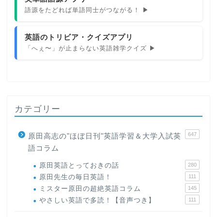
語源をたどれば単語同士がつながる！ ▶
英語のトリビア・クイズアプリ
「へぇ〜」が止まらない英語雑学クイズ ▶
カテゴリー
647
原田高志の"ほぼ日刊"英語学習＆大学入試英
語コラム
原田英語とっておきの話
280
原田先生の毎日英語！
111
ミスター原田の超絶英語コラム
145
やさしい英語で多読！【音声つき】
111