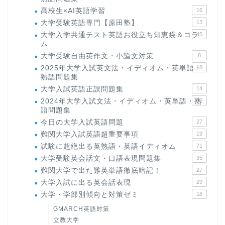
高校生×AI英語学習
16
大学受験英語専門【原田塾】
13
大学入学共通テスト英語お役立ち知恵袋＆コラ
45
ム
大学受験自由英作文・小論文対策
8
2025年大学入試英文法・イディオム・英単語・
18
熟語問題集
大学入試英語正誤問題集
14
2024年大学入試文法・イディオム・英単語・熟
15
語問題集
今日の大学入試英語問題
27
難関大学入試英語超重要事項
19
試験に超絶出る英熟語・英語イディオム
71
大学受験英会話文・口語表現問題集
35
難関大学で出た難英単語徹底暗記！
27
大学入試に出る英会話表現
29
大学・学部別傾向と対策ゼミ
18
GMARCH英語対策
立教大学