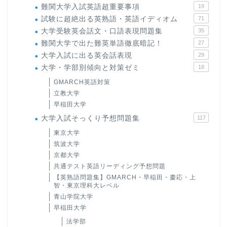
難関大学入試英語超重要事項
19
試験に超絶出る英熟語・英語イディオム
71
大学受験英会話文・口語表現問題集
35
難関大学で出た難英単語徹底暗記！
27
大学入試に出る英会話表現
29
大学・学部別傾向と対策ゼミ
18
GMARCH英語対策
立教大学
早稲田大学
大学入試そっくり予想問題集
117
東京大学
筑波大学
京都大学
共通テスト英語リーディング予想問題
【英熟語問題集】GMARCH・早稲田・慶応・上
智・東京理科大レベル
青山学院大学
早稲田大学
法学部