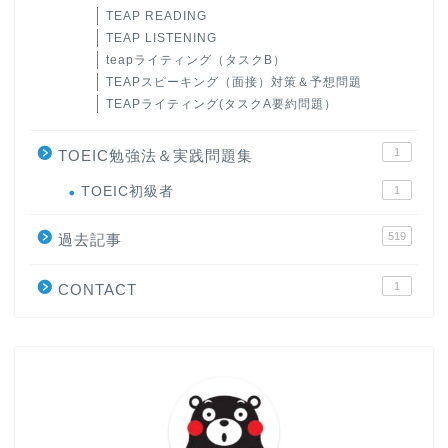
TEAP READING
TEAP LISTENING
teapライティング（タスクB）
TEAPスピーキング（面接）対策＆予想問題
TEAPライティング(タスクA要約問題）
1
TOEIC勉強法＆実践問題集
ホーム
TOEIC初級者
1
519
原田高志の”ほぼ日刊”英語
過去記事
学習＆大学入試英語コラム
1
CONTACT
“シン”・英会話スピード表
現
大学入試英語対策講座