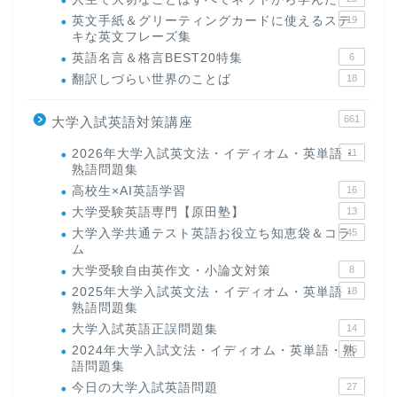
英文手紙＆グリーティングカードに使えるステ
19
キな英文フレーズ集
英語名言＆格言BEST20特集
6
翻訳しづらい世界のことば
18
661
大学入試英語対策講座
2026年大学入試英文法・イディオム・英単語・
11
熟語問題集
高校生×AI英語学習
16
大学受験英語専門【原田塾】
13
大学入学共通テスト英語お役立ち知恵袋＆コラ
45
ム
大学受験自由英作文・小論文対策
8
2025年大学入試英文法・イディオム・英単語・
18
熟語問題集
大学入試英語正誤問題集
14
2024年大学入試文法・イディオム・英単語・熟
15
語問題集
今日の大学入試英語問題
27