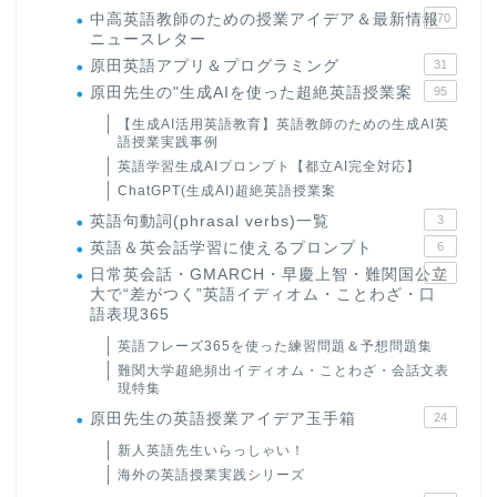
中高英語教師のための授業アイデア＆最新情報
170
ニュースレター
原田英語アプリ＆プログラミング
31
原田先生の"生成AIを使った超絶英語授業案
95
【生成AI活用英語教育】英語教師のための生成AI英
語授業実践事例
英語学習生成AIプロンプト【都立AI完全対応】
ChatGPT(生成AI)超絶英語授業案
英語句動詞(phrasal verbs)一覧
3
英語＆英会話学習に使えるプロンプト
6
日常英会話・GMARCH・早慶上智・難関国公立
22
大で“差がつく”英語イディオム・ことわざ・口
語表現365
英語フレーズ365を使った練習問題＆予想問題集
難関大学超絶頻出イディオム・ことわざ・会話文表
現特集
原田先生の英語授業アイデア玉手箱
24
新人英語先生いらっしゃい！
海外の英語授業実践シリーズ