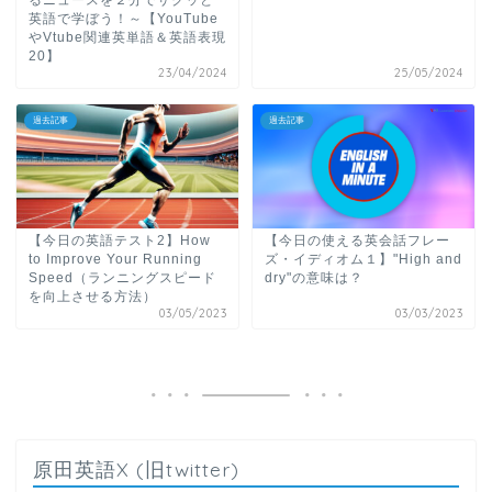
英語で学ぼう！～【YouTube
やVtube関連英単語＆英語表現
20】
23/04/2024
25/05/2024
過去記事
過去記事
【今日の英語テスト2】How
【今日の使える英会話フレー
to Improve Your Running
ズ・イディオム１】"High and
Speed（ランニングスピード
dry"の意味は？
を向上させる方法）
03/05/2023
03/03/2023
原田英語X (旧twitter)