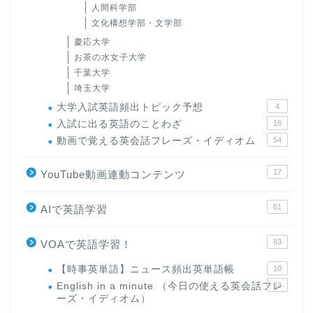
人間科学部
文化構想学部・文学部
慶応大学
お茶の水女子大学
千葉大学
埼玉大学
大学入試英語頻出トピック予想
4
入試に出る英語のことわざ
16
動画で覚える英会話フレーズ・イディオム
54
17
YouTube動画連動コンテンツ
61
AIで英語学習
83
VOAで英語学習！
【時事英単語】ニュース頻出英単語帳
10
English in a minute （今日の使える英会話フレ
63
ーズ・イディオム）