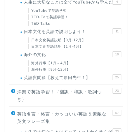
人生に大切なことは全てYouTubeから学んだ
4
YouTubeで英語学習
TED-Edで英語学習！
TED Talks
日本文化を英語で説明しよう！
11
日本文化英語説明【9月-12月】
日本文化英語説明【1月-4月】
海外の文化
10
海外行事【1月～4月】
海外行事【9月-12月】
英語質問箱【教えて原田先生！】
25
23
洋楽で英語学習！（翻訳・和訳・歌詞つ
き）
67
英語名言・格言・カッコいい英語＆素敵な
英文フレーズ集
人生で大切なことはすべてネットから学んだ
23