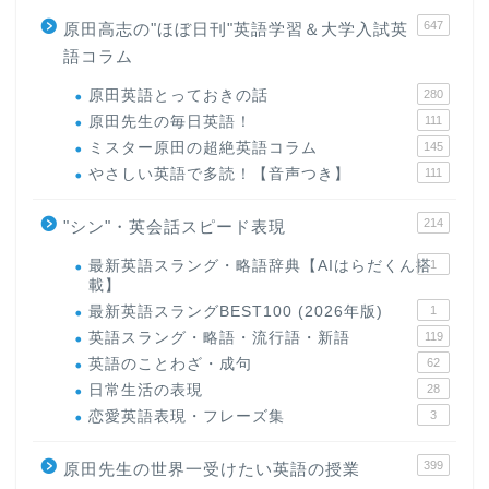
647
原田高志の"ほぼ日刊"英語学習＆大学入試英
語コラム
原田英語とっておきの話
280
原田先生の毎日英語！
111
ミスター原田の超絶英語コラム
145
やさしい英語で多読！【音声つき】
111
214
"シン"・英会話スピード表現
最新英語スラング・略語辞典【AIはらだくん搭
1
載】
最新英語スラングBEST100 (2026年版)
1
英語スラング・略語・流行語・新語
119
英語のことわざ・成句
62
日常生活の表現
28
恋愛英語表現・フレーズ集
3
399
原田先生の世界一受けたい英語の授業