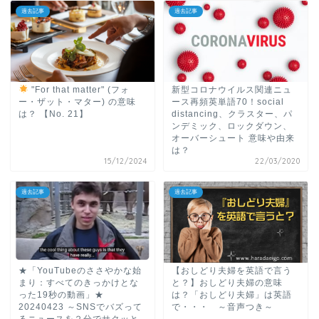
過去記事
過去記事
"For that matter" (フォ
新型コロナウイルス関連ニュ
ー・ザット・マター) の意味
ース再頻英単語70！social
は？ 【No. 21】
distancing、クラスター、パ
ンデミック、ロックダウン、
オーバーシュート 意味や由来
は？
15/12/2024
22/03/2020
過去記事
過去記事
★「YouTubeのささやかな始
【おしどり夫婦を英語で言う
まり：すべてのきっかけとな
と？】おしどり夫婦の意味
った19秒の動画」★
は？「おしどり夫婦」は英語
20240423 ～SNSでバズって
で・・・ ～音声つき～
るニュースを２分でサクッと