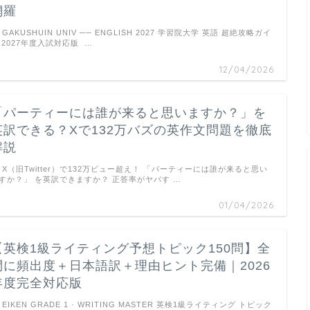
網羅
GAKUSHUIN UNIV ── ENGLISH 2027 学習院大学 英語 超絶攻略ガイ
 2027年度入試対応版 …
12/04/2026
「パーティーには誰が来ると思いますか？」を
英訳できる？Xで132万バズの英作文問題を徹底
解説
X（旧Twitter）で132万ビュー超え！ 「パーティーには誰が来ると思い
すか？」 を英訳できますか？ 正答率がヤバす …
01/04/2026
【英検1級ライティング予想トピック150問】全
問に頻出度＋日本語訳＋理由ヒント完備｜2026
年度完全対応版
EIKEN GRADE 1 · WRITING MASTER 英検1級ライティング トピック