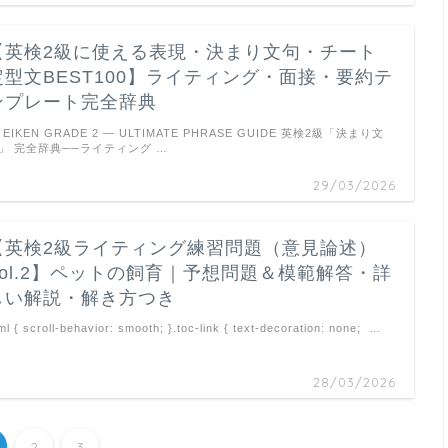
【英検2級に使える表現・決まり文句・チート
定型文BEST100】ライティング・面接・要約テ
ンプレート完全辞典
EIKEN GRADE 2 — ULTIMATE PHRASE GUIDE 英検2級「決まり文
」 完全辞典──ライティング …
29/03/2026
【英検2級ライティング練習問題（意見論述）
Vol.2】ペットの飼育｜予想問題＆模範解答・詳
しい解説・解き方つき
ml { scroll-behavior: smooth; }.toc-link { text-decoration: none; …
28/03/2026
2
3