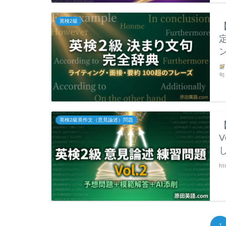
英検2級
句
英検2級英作文（意見論述）問題
ht
1