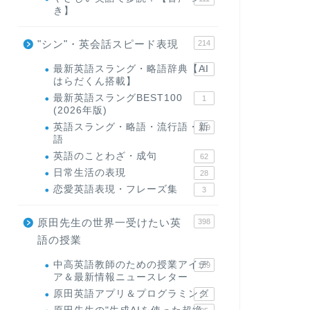
き】
"シン"・英会話スピード表現
214
最新英語スラング・略語辞典【AI
1
はらだくん搭載】
最新英語スラングBEST100
1
(2026年版)
英語スラング・略語・流行語・新
119
語
英語のことわざ・成句
62
日常生活の表現
28
恋愛英語表現・フレーズ集
3
原田先生の世界一受けたい英
398
語の授業
中高英語教師のための授業アイデ
169
ア＆最新情報ニュースレター
原田英語アプリ＆プログラミング
31