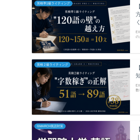
英検準1級ライティング
E
の
英検２級ライティング
E
数
GMARCH英語対策