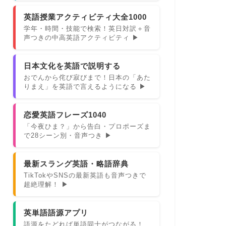
英語授業アクティビティ大全1000
学年・時間・技能で検索！英日対訳＋音
声つきの中高英語アクティビティ ▶
日本文化を英語で説明する
おでんから侘び寂びまで！日本の「あた
りまえ」を英語で言えるようになる ▶
恋愛英語フレーズ1040
「今夜ひま？」から告白・プロポーズま
で28シーン別・音声つき ▶
最新スラング英語・略語辞典
TikTokやSNSの最新英語も音声つきで
超絶理解！ ▶
英単語語源アプリ
語源をたどれば単語同士がつながる！