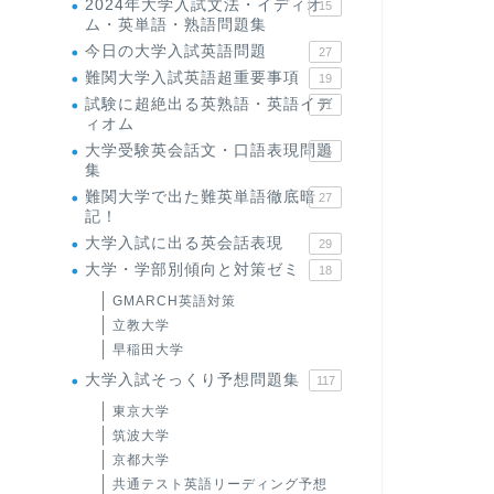
2024年大学入試文法・イディオ
15
ム・英単語・熟語問題集
今日の大学入試英語問題
27
難関大学入試英語超重要事項
19
試験に超絶出る英熟語・英語イデ
71
ィオム
大学受験英会話文・口語表現問題
35
集
難関大学で出た難英単語徹底暗
27
記！
大学入試に出る英会話表現
29
大学・学部別傾向と対策ゼミ
18
GMARCH英語対策
立教大学
早稲田大学
大学入試そっくり予想問題集
117
東京大学
筑波大学
京都大学
共通テスト英語リーディング予想