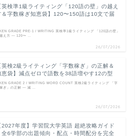
【英検準1級ライティング「120語の壁」の越え
方＆字数稼ぎ知恵袋】120〜150語は10文で届
く
IKEN GRADE PRE-1 / WRITING 英検準1級ライティング 「120語の壁」
越え方 ― 120〜 …
26/07/2026
【英検2級ライティング「字数稼ぎ」の正解＆
知恵袋】減点ゼロで語数を38語増やす12の型
IKEN GRADE 2 / WRITING WORD COUNT 英検2級ライティング 「字
稼ぎ」の正解 ― 減 …
26/07/2026
【2027年度】学習院大学英語 超絶攻略ガイド
｜全6学部の出題傾向・配点・時間配分を完全