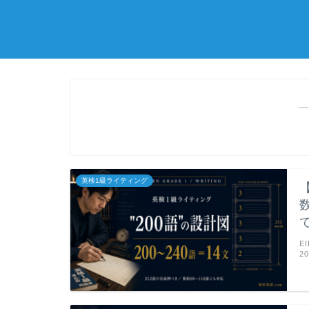
―
英検1級ライティング
E
2