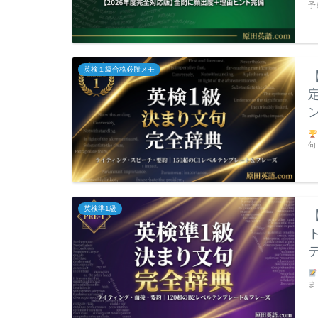
予
英検１級合格必勝メモ
句
英検準1級
ま