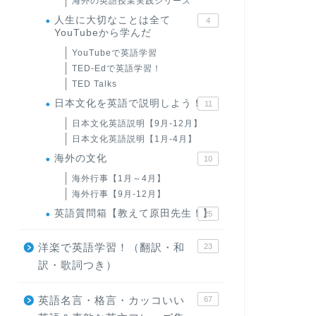
海外の英語授業実践シリーズ
人生に大切なことは全て
4
YouTubeから学んだ
YouTubeで英語学習
TED-Edで英語学習！
TED Talks
日本文化を英語で説明しよう！
11
日本文化英語説明【9月-12月】
日本文化英語説明【1月-4月】
海外の文化
10
海外行事【1月～4月】
海外行事【9月-12月】
英語質問箱【教えて原田先生！】
25
洋楽で英語学習！（翻訳・和
23
訳・歌詞つき）
英語名言・格言・カッコいい
67