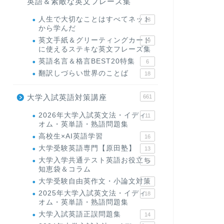
英語＆素敵な英文フレーズ集
人生で大切なことはすべてネット
23
から学んだ
英文手紙＆グリーティングカード
19
に使えるステキな英文フレーズ集
英語名言＆格言BEST20特集
6
翻訳しづらい世界のことば
18
大学入試英語対策講座
661
2026年大学入試英文法・イディ
11
オム・英単語・熟語問題集
高校生×AI英語学習
16
大学受験英語専門【原田塾】
13
大学入学共通テスト英語お役立ち
45
知恵袋＆コラム
大学受験自由英作文・小論文対策
8
2025年大学入試英文法・イディ
18
オム・英単語・熟語問題集
大学入試英語正誤問題集
14