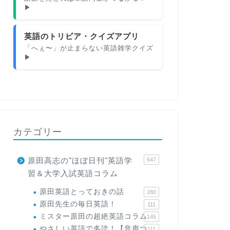
▶
英語のトリビア・クイズアプリ
「へぇ〜」が止まらない英語雑学クイズ
▶
カテゴリー
原田高志の"ほぼ日刊"英語学
647
習＆大学入試英語コラム
原田英語とっておきの話
280
原田先生の毎日英語！
111
ミスター原田の超絶英語コラム
145
やさしい英語で多読！【音声つ
111