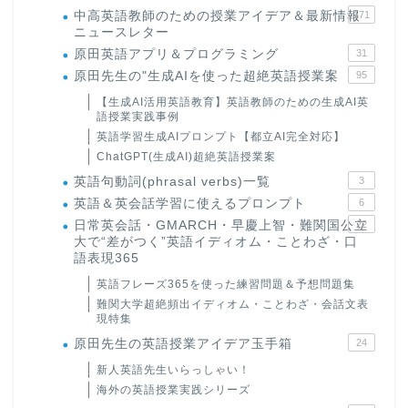
中高英語教師のための授業アイデア＆最新情報
171
ニュースレター
原田英語アプリ＆プログラミング
31
原田先生の"生成AIを使った超絶英語授業案
95
【生成AI活用英語教育】英語教師のための生成AI英
語授業実践事例
英語学習生成AIプロンプト【都立AI完全対応】
ChatGPT(生成AI)超絶英語授業案
英語句動詞(phrasal verbs)一覧
3
英語＆英会話学習に使えるプロンプト
6
日常英会話・GMARCH・早慶上智・難関国公立
22
大で“差がつく”英語イディオム・ことわざ・口
語表現365
英語フレーズ365を使った練習問題＆予想問題集
難関大学超絶頻出イディオム・ことわざ・会話文表
現特集
原田先生の英語授業アイデア玉手箱
24
新人英語先生いらっしゃい！
海外の英語授業実践シリーズ