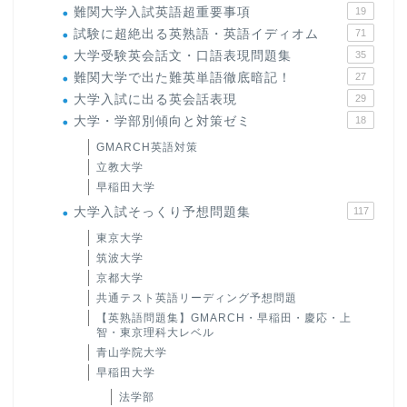
難関大学入試英語超重要事項
19
試験に超絶出る英熟語・英語イディオム
71
大学受験英会話文・口語表現問題集
35
難関大学で出た難英単語徹底暗記！
27
大学入試に出る英会話表現
29
大学・学部別傾向と対策ゼミ
18
GMARCH英語対策
立教大学
早稲田大学
大学入試そっくり予想問題集
117
東京大学
筑波大学
京都大学
共通テスト英語リーディング予想問題
【英熟語問題集】GMARCH・早稲田・慶応・上
智・東京理科大レベル
青山学院大学
早稲田大学
法学部