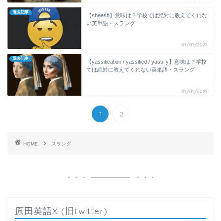
過去記事
【sheesh】意味は？学校では絶対に教えてくれな
い英単語・スラング
01/01/2022
過去記事
【yassification / yassified / yassify】意味は？学校
では絶対に教えてくれない英単語・スラング
01/01/2022
1
2
HOME
スラング
原田英語X (旧twitter)