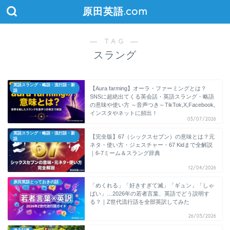
原田英語.com
― TAG ―
スラング
英語スラング・略語・流行語・新
【Aura farming】オーラ・ファーミングとは？
語
SNSに超絶出てくる英会話・英語スラング・略語
の意味や使い方 ～音声つき～TikTok,X,Facebook,
インスタやネットに頻出！
03/07/2026
英語スラング・略語・流行語・新
【完全版】67（シックスセブン）の意味とは？元
語
ネタ・使い方・ジェスチャー・67 Kidまで全解説
｜6-7ミーム＆スラング辞典
12/04/2026
原田英語とっておきの話
「めくれる」「好きすぎて滅」「ギュン」「しゃ
ばい」…2026年の若者言葉、英語でどう説明す
る？｜Z世代流行語を全部英訳してみた
26/03/2026