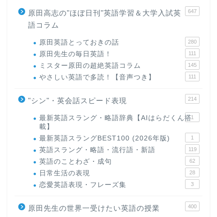
647
原田高志の"ほぼ日刊"英語学習＆大学入試英
語コラム
原田英語とっておきの話
280
原田先生の毎日英語！
111
ミスター原田の超絶英語コラム
145
やさしい英語で多読！【音声つき】
111
214
"シン"・英会話スピード表現
最新英語スラング・略語辞典【AIはらだくん搭
1
載】
最新英語スラングBEST100 (2026年版)
1
英語スラング・略語・流行語・新語
119
英語のことわざ・成句
62
日常生活の表現
28
恋愛英語表現・フレーズ集
3
400
原田先生の世界一受けたい英語の授業