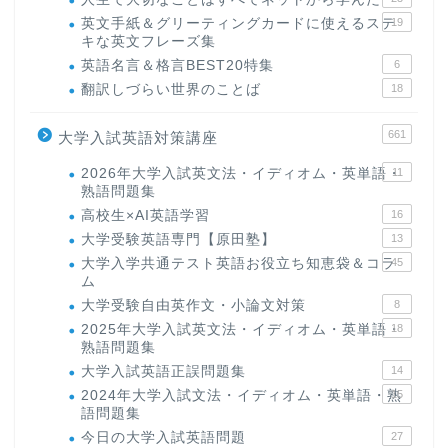
英文手紙＆グリーティングカードに使えるステ
19
キな英文フレーズ集
英語名言＆格言BEST20特集
6
翻訳しづらい世界のことば
18
661
大学入試英語対策講座
2026年大学入試英文法・イディオム・英単語・
11
熟語問題集
高校生×AI英語学習
16
大学受験英語専門【原田塾】
13
大学入学共通テスト英語お役立ち知恵袋＆コラ
45
ム
大学受験自由英作文・小論文対策
8
2025年大学入試英文法・イディオム・英単語・
18
熟語問題集
大学入試英語正誤問題集
14
2024年大学入試文法・イディオム・英単語・熟
15
語問題集
今日の大学入試英語問題
27