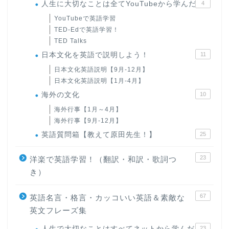
人生に大切なことは全てYouTubeから学んだ
4
YouTubeで英語学習
TED-Edで英語学習！
TED Talks
日本文化を英語で説明しよう！
11
日本文化英語説明【9月-12月】
日本文化英語説明【1月-4月】
海外の文化
10
海外行事【1月～4月】
海外行事【9月-12月】
英語質問箱【教えて原田先生！】
25
23
洋楽で英語学習！（翻訳・和訳・歌詞つ
き）
67
英語名言・格言・カッコいい英語＆素敵な
英文フレーズ集
人生で大切なことはすべてネットから学んだ
23