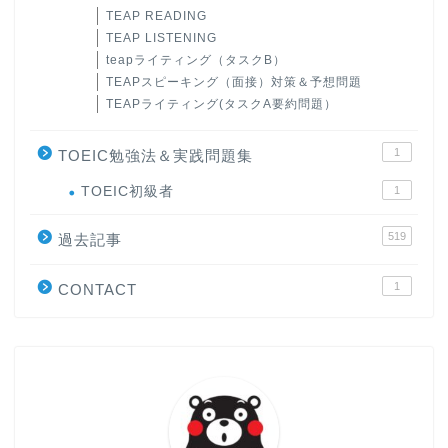
TEAP READING
TEAP LISTENING
teapライティング（タスクB）
TEAPスピーキング（面接）対策＆予想問題
TEAPライティング(タスクA要約問題）
1
TOEIC勉強法＆実践問題集
ホーム
TOEIC初級者
1
519
原田高志の”ほぼ日刊”英語
過去記事
学習＆大学入試英語コラム
1
CONTACT
“シン”・英会話スピード表
現
大学入試英語対策講座