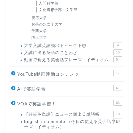
人間科学部
文化構想学部・文学部
慶応大学
お茶の水女子大学
千葉大学
埼玉大学
大学入試英語頻出トピック予想
4
入試に出る英語のことわざ
16
動画で覚える英会話フレーズ・イディオム
54
17
YouTube動画連動コンテンツ
61
AIで英語学習
83
VOAで英語学習！
【時事英単語】ニュース頻出英単語帳
10
English in a minute （今日の使える英会話フレ
63
ーズ・イディオム）