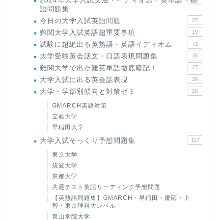
2024年大学入試文法・イディオム・英単語・熟
語問題集
今日の大学入試英語問題
27
難関大学入試英語超重要事項
19
試験に超絶出る英熟語・英語イディオム
71
大学受験英会話文・口語表現問題集
35
難関大学で出た難英単語徹底暗記！
27
大学入試に出る英会話表現
29
大学・学部別傾向と対策ゼミ
18
GMARCH英語対策
立教大学
早稲田大学
大学入試そっくり予想問題集
117
東京大学
筑波大学
京都大学
共通テスト英語リーディング予想問題
【英熟語問題集】GMARCH・早稲田・慶応・上
智・東京理科大レベル
青山学院大学