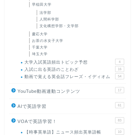
早稲田大学
法学部
人間科学部
文化構想学部・文学部
慶応大学
お茶の水女子大学
千葉大学
埼玉大学
大学入試英語頻出トピック予想
4
入試に出る英語のことわざ
16
動画で覚える英会話フレーズ・イディオム
54
17
YouTube動画連動コンテンツ
61
AIで英語学習
83
VOAで英語学習！
【時事英単語】ニュース頻出英単語帳
10