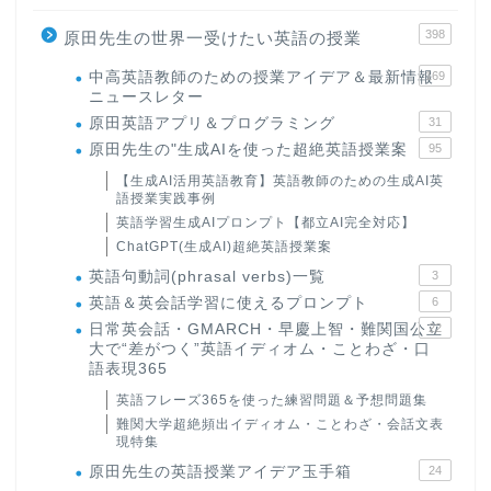
398
原田先生の世界一受けたい英語の授業
中高英語教師のための授業アイデア＆最新情報
169
ニュースレター
原田英語アプリ＆プログラミング
31
原田先生の"生成AIを使った超絶英語授業案
95
【生成AI活用英語教育】英語教師のための生成AI英
語授業実践事例
英語学習生成AIプロンプト【都立AI完全対応】
ChatGPT(生成AI)超絶英語授業案
英語句動詞(phrasal verbs)一覧
3
英語＆英会話学習に使えるプロンプト
6
日常英会話・GMARCH・早慶上智・難関国公立
22
大で“差がつく”英語イディオム・ことわざ・口
語表現365
英語フレーズ365を使った練習問題＆予想問題集
難関大学超絶頻出イディオム・ことわざ・会話文表
現特集
原田先生の英語授業アイデア玉手箱
24