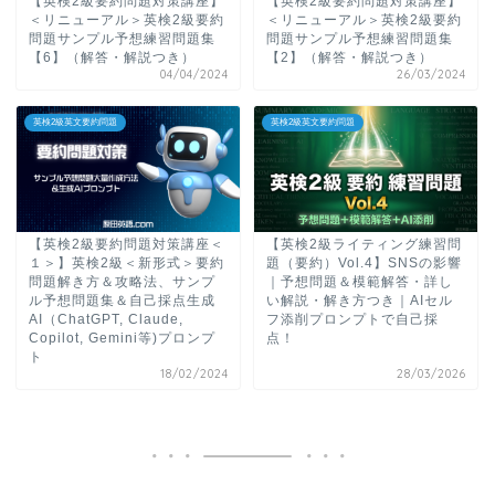
【英検2級要約問題対策講座】
【英検2級要約問題対策講座】
＜リニューアル＞英検2級要約
＜リニューアル＞英検2級要約
問題サンプル予想練習問題集
問題サンプル予想練習問題集
【6】（解答・解説つき）
【2】（解答・解説つき）
04/04/2024
26/03/2024
英検2級英文要約問題
英検2級英文要約問題
【英検2級要約問題対策講座＜
【英検2級ライティング練習問
１＞】英検2級＜新形式＞要約
題（要約）Vol.4】SNSの影響
問題解き方＆攻略法、サンプ
｜予想問題＆模範解答・詳し
ル予想問題集＆自己採点生成
い解説・解き方つき｜AIセル
AI（ChatGPT, Claude,
フ添削プロンプトで自己採
Copilot, Gemini等)プロンプ
点！
ト
18/02/2024
28/03/2026