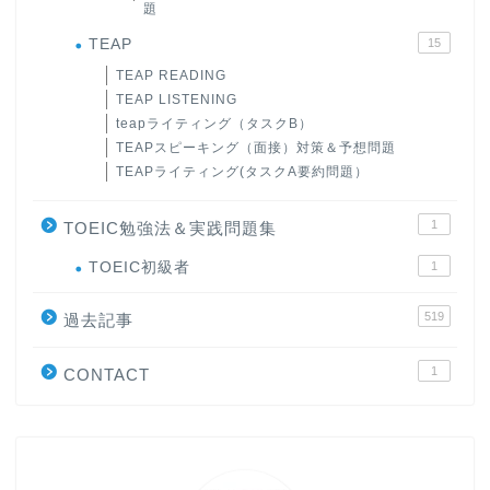
題
TEAP
15
TEAP READING
TEAP LISTENING
teapライティング（タスクB）
TEAPスピーキング（面接）対策＆予想問題
TEAPライティング(タスクA要約問題）
1
TOEIC勉強法＆実践問題集
ホーム
TOEIC初級者
1
519
原田高志の”ほぼ日刊”英語
過去記事
学習＆大学入試英語コラム
1
CONTACT
“シン”・英会話スピード表
現
大学入試英語対策講座