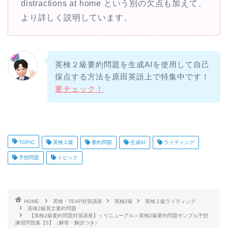
distractions at home という別の欠点も加えて、
より詳しく説明しています。
英検２級要約問題を生成AIを使用して自己
採点する方法を原田英語上で特集中です！
要チェック！
TOPIC
英検２級
要約問題
生成AI
ライティング
予想問題
トピック
HOME
英検・TEAP対策講座
英検2級
英検２級ライティング
英検2級英文要約問題
【英検2級要約問題対策講座】＜リニューアル＞英検2級要約問題サンプル予想
練習問題集【5】（解答・解説つき）