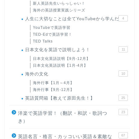
新人英語先生いらっしゃい！
海外の英語授業実践シリーズ
人生に大切なことは全てYouTubeから学んだ
4
YouTubeで英語学習
TED-Edで英語学習！
TED Talks
日本文化を英語で説明しよう！
11
日本文化英語説明【9月-12月】
日本文化英語説明【1月-4月】
海外の文化
10
海外行事【1月～4月】
海外行事【9月-12月】
英語質問箱【教えて原田先生！】
25
23
洋楽で英語学習！（翻訳・和訳・歌詞つ
き）
67
英語名言・格言・カッコいい英語＆素敵な