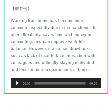
レ
ー
【解答例】
ヤ
Working from home has become more
ー
common, especially due to the pandemic. It
offers flexibility, saves time and money on
commuting, and can improve work-life
balance. However, it also has drawbacks,
such as lack of face-to-face interaction with
colleagues and difficulty staying motivated
and focused due to distractions at home.
音
00:00
00:00
声
プ
レ
ー