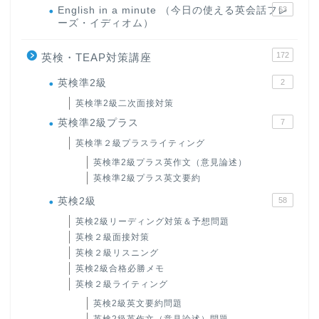
English in a minute （今日の使える英会話フレ
63
ーズ・イディオム）
172
英検・TEAP対策講座
英検準2級
2
英検準2級二次面接対策
英検準2級プラス
7
英検準２級プラスライティング
英検準2級プラス英作文（意見論述）
英検準2級プラス英文要約
英検2級
58
英検2級リーディング対策＆予想問題
英検２級面接対策
英検２級リスニング
英検2級合格必勝メモ
英検２級ライティング
英検2級英文要約問題
英検2級英作文（意見論述）問題