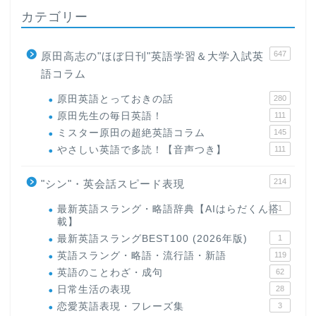
カテゴリー
647
原田高志の"ほぼ日刊"英語学習＆大学入試英
語コラム
原田英語とっておきの話
280
原田先生の毎日英語！
111
ミスター原田の超絶英語コラム
145
やさしい英語で多読！【音声つき】
111
214
"シン"・英会話スピード表現
最新英語スラング・略語辞典【AIはらだくん搭
1
載】
最新英語スラングBEST100 (2026年版)
1
英語スラング・略語・流行語・新語
119
英語のことわざ・成句
62
日常生活の表現
28
恋愛英語表現・フレーズ集
3