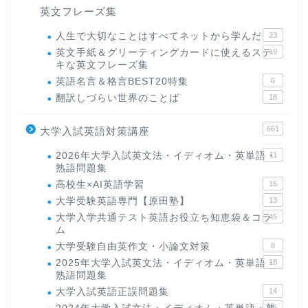
英文フレーズ集
人生で大切なことはすべてネットから学んだ
23
英文手紙＆グリーティングカードに使えるステ
19
キな英文フレーズ集
英語名言＆格言BEST20特集
6
翻訳しづらい世界のことば
18
661
大学入試英語対策講座
2026年大学入試英文法・イディオム・英単語・
11
熟語問題集
高校生×AI英語学習
16
大学受験英語専門【原田塾】
13
大学入学共通テスト英語お役立ち知恵袋＆コラ
45
ム
大学受験自由英作文・小論文対策
8
2025年大学入試英文法・イディオム・英単語・
18
熟語問題集
大学入試英語正誤問題集
14
15