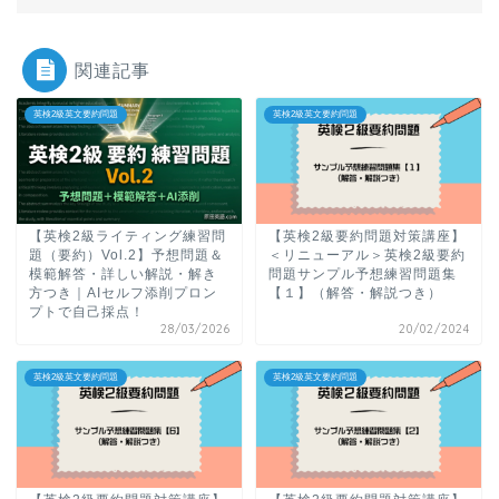
関連記事
英検2級英文要約問題
英検2級英文要約問題
【英検2級ライティング練習問
【英検2級要約問題対策講座】
題（要約）Vol.2】予想問題＆
＜リニューアル＞英検2級要約
模範解答・詳しい解説・解き
問題サンプル予想練習問題集
方つき｜AIセルフ添削プロン
【１】（解答・解説つき）
プトで自己採点！
28/03/2026
20/02/2024
英検2級英文要約問題
英検2級英文要約問題