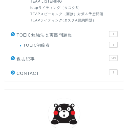
TEAP LISTENING
teapライティング（タスクB）
TEAPスピーキング（面接）対策＆予想問題
TEAPライティング(タスクA要約問題）
1
TOEIC勉強法＆実践問題集
ホーム
TOEIC初級者
1
519
原田高志の”ほぼ日刊”英語
過去記事
学習＆大学入試英語コラム
1
CONTACT
“シン”・英会話スピード表
現
大学入試英語対策講座
英語名言・格言・カッコい
い英語＆素敵な英文フレー