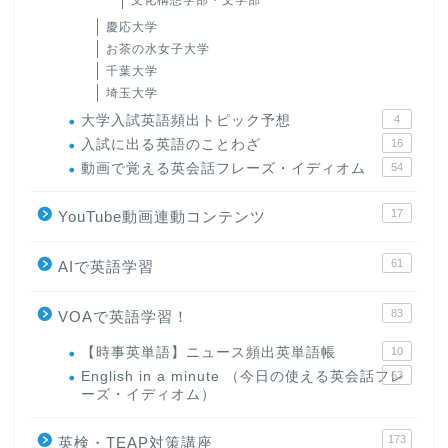
慶応大学
お茶の水女子大学
千葉大学
埼玉大学
大学入試英語頻出トピック予想
4
入試に出る英語のことわざ
16
動画で覚える英会話フレーズ・イディオム
54
17
YouTube動画連動コンテンツ
61
AIで英語学習
83
VOAで英語学習！
【時事英単語】ニュース頻出英単語帳
10
English in a minute （今日の使える英会話フレ
63
ーズ・イディオム）
173
英検・TEAP対策講座