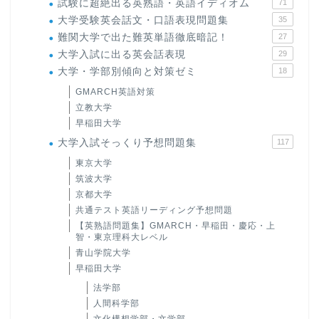
試験に超絶出る英熟語・英語イディオム
71
大学受験英会話文・口語表現問題集
35
難関大学で出た難英単語徹底暗記！
27
大学入試に出る英会話表現
29
大学・学部別傾向と対策ゼミ
18
GMARCH英語対策
立教大学
早稲田大学
大学入試そっくり予想問題集
117
東京大学
筑波大学
京都大学
共通テスト英語リーディング予想問題
【英熟語問題集】GMARCH・早稲田・慶応・上
智・東京理科大レベル
青山学院大学
早稲田大学
法学部
人間科学部
文化構想学部・文学部