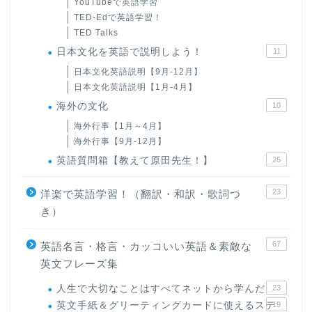
YouTubeで英語学習
TED-Edで英語学習！
TED Talks
日本文化を英語で説明しよう！
11
日本文化英語説明【9月-12月】
日本文化英語説明【1月-4月】
海外の文化
10
海外行事【1月～4月】
海外行事【9月-12月】
英語質問箱【教えて原田先生！】
25
23
洋楽で英語学習！（翻訳・和訳・歌詞つ
き）
67
英語名言・格言・カッコいい英語＆素敵な
英文フレーズ集
人生で大切なことはすべてネットから学んだ
23
英文手紙＆グリーティングカードに使えるステ
19