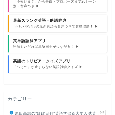
「今夜ひま？」から告白・プロポーズまで28シーン
別・音声つき ▶
最新スラング英語・略語辞典
TikTokやSNSの最新英語も音声つきで超絶理解！ ▶
英単語語源アプリ
語源をたどれば単語同士がつながる！ ▶
英語のトリビア・クイズアプリ
「へぇ〜」が止まらない英語雑学クイズ ▶
カテゴリー
647
原田高志の"ほぼ日刊"英語学習＆大学入試英