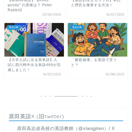
goody" の意味は？ Peter
と摂氏を換算する方法！
Rabbit2
20/04/2020
16/02/2020
過去記事
過去記事
【大学入試に出る英単語】入
「腹筋崩壊」を英語で言う
試に四六時中出る単語469が完
と？
成しました！
16/03/2020
02/08/2025
原田英語X (旧twitter)
原田高志@高校の英語教師（@slangjiten）/ X