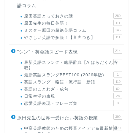
語コラム
原田英語とっておきの話
280
原田先生の毎日英語！
111
ミスター原田の超絶英語コラム
145
やさしい英語で多読！【音声つき】
111
214
"シン"・英会話スピード表現
最新英語スラング・略語辞典【AIはらだくん搭
1
載】
最新英語スラングBEST100 (2026年版)
1
英語スラング・略語・流行語・新語
119
英語のことわざ・成句
62
日常生活の表現
28
恋愛英語表現・フレーズ集
3
399
原田先生の世界一受けたい英語の授業
中高英語教師のための授業アイデア＆最新情報
170