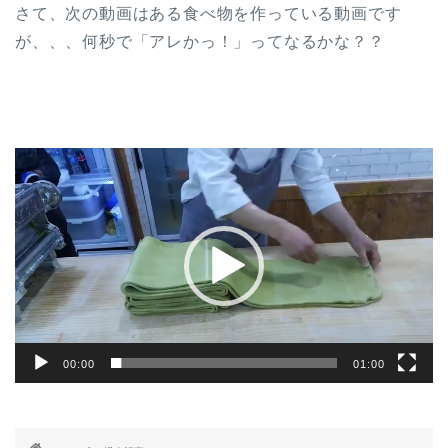
さて、次の動画はある食べ物を作っている動画です
が、、、何秒で「アレかっ！」ってなるかな？？
動
画
プ
レ
ー
ヤ
ー
00:00
01:00