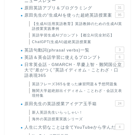
ニュースレター
原田英語アプリ＆プログラミング
31
原田先生の"生成AIを使った超絶英語授業案
95
【生成AI活用英語教育】英語教師のための生成AI英
語授業実践事例
英語学習生成AIプロンプト【都立AI完全対応】
ChatGPT(生成AI)超絶英語授業案
英語句動詞(phrasal verbs)一覧
3
英語＆英会話学習に使えるプロンプト
6
日常英会話・GMARCH・早慶上智・難関国公立
22
大で“差がつく”英語イディオム・ことわざ・口
語表現365
英語フレーズ365を使った練習問題＆予想問題集
難関大学超絶頻出イディオム・ことわざ・会話文表
現特集
原田先生の英語授業アイデア玉手箱
24
新人英語先生いらっしゃい！
海外の英語授業実践シリーズ
人生に大切なことは全てYouTubeから学んだ
4