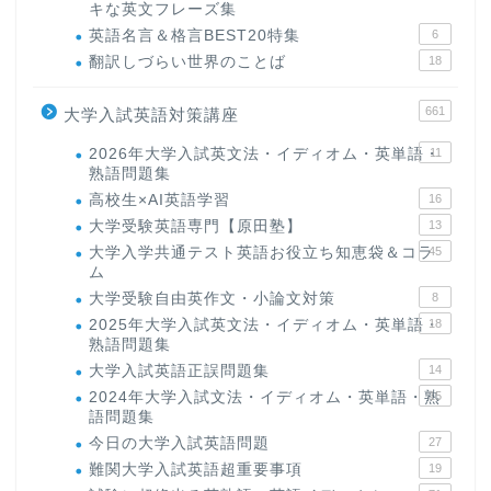
キな英文フレーズ集
英語名言＆格言BEST20特集
6
翻訳しづらい世界のことば
18
661
大学入試英語対策講座
2026年大学入試英文法・イディオム・英単語・
11
熟語問題集
高校生×AI英語学習
16
大学受験英語専門【原田塾】
13
大学入学共通テスト英語お役立ち知恵袋＆コラ
45
ム
大学受験自由英作文・小論文対策
8
2025年大学入試英文法・イディオム・英単語・
18
熟語問題集
大学入試英語正誤問題集
14
2024年大学入試文法・イディオム・英単語・熟
15
語問題集
今日の大学入試英語問題
27
難関大学入試英語超重要事項
19