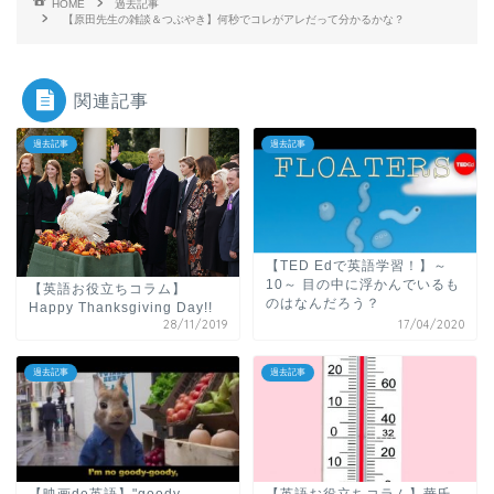
HOME
過去記事
【原田先生の雑談＆つぶやき】何秒でコレがアレだって分かるかな？
関連記事
過去記事
過去記事
【TED Edで英語学習！】～
10～ 目の中に浮かんでいるも
【英語お役立ちコラム】
のはなんだろう？
Happy Thanksgiving Day!!
28/11/2019
17/04/2020
過去記事
過去記事
【映画de英語】"goody-
【英語お役立ちコラム】華氏