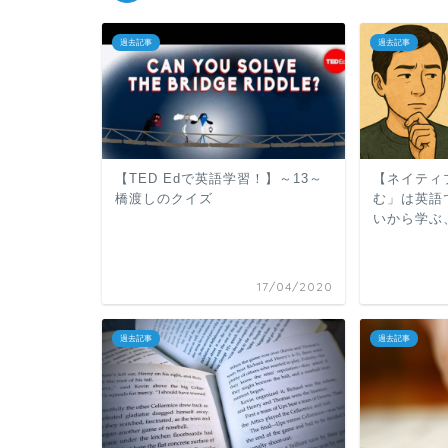
過去記事
過去記事
【TED Edで英語学習！】～13～
【ネイティ
橋渡しのクイズ
む」は英語
いから学ぶ
17/04/2020
過去記事
過去記事