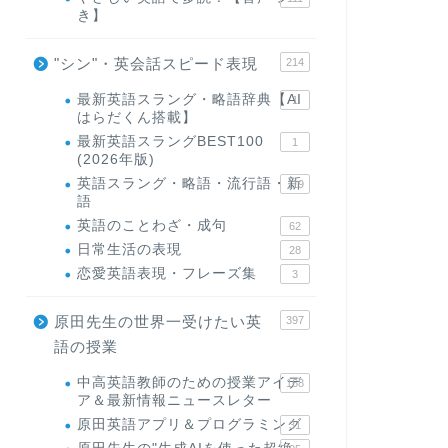
き】
"シン"・英会話スピード表現
214
最新英語スラング・略語辞典【AI
1
はらだくん搭載】
最新英語スラングBEST100
1
(2026年版)
英語スラング・略語・流行語・新
119
語
英語のことわざ・成句
62
日常生活の表現
28
恋愛英語表現・フレーズ集
3
原田先生の世界一受けたい英
397
語の授業
中高英語教師のための授業アイデ
168
ア＆最新情報ニュースレター
原田英語アプリ＆プログラミング
31