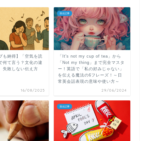
過去記事
ブも納得】「空気を読
「It's not my cup of tea」から
で何て言う？文化の違
「Not my thing」まで完全マスタ
、失敗しない伝え方
ー！英語で「私の好みじゃない」
を伝える魔法の6フレーズ！～日
常英会話表現の意味や使い方～
16/08/2025
29/06/2024
過去記事