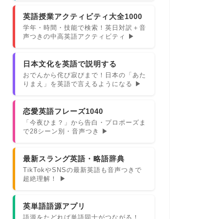
英語授業アクティビティ大全1000
学年・時間・技能で検索！英日対訳＋音
声つきの中高英語アクティビティ ▶
日本文化を英語で説明する
おでんから侘び寂びまで！日本の「あた
りまえ」を英語で言えるようになる ▶
恋愛英語フレーズ1040
「今夜ひま？」から告白・プロポーズま
で28シーン別・音声つき ▶
最新スラング英語・略語辞典
TikTokやSNSの最新英語も音声つきで
超絶理解！ ▶
英単語語源アプリ
語源をたどれば単語同士がつながる！