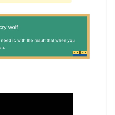
cry wolf
 need it, with the result that when you
ou.