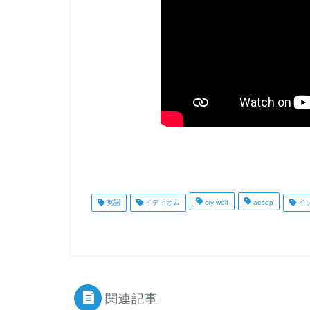
英語
イディオム
cry wolf
aesop
イ
関連記事