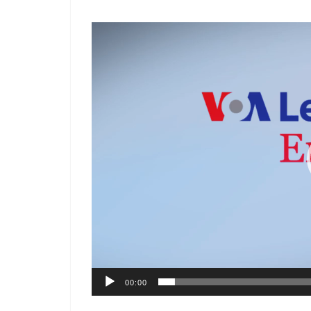
動
画
プ
レ
ー
ヤ
ー
00:00