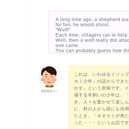
A long time ago, a shepherd wa
for fun, he would shout,
“Wolf!”
Each time, villagers ran to help
Well, then a wolf really did att
one came.
You can probably guess how th
これは、いわゆるイソッ
カミ少年」の話からでき
かす』という意味です。
原田英語マン
場する羊飼いの少年は、
き、人々を驚かせて楽し
に、村の人から誰にも信
たとき、「オオカミが来
った・・・というお話で