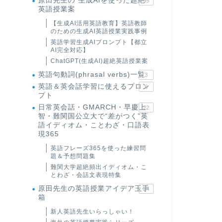
原田先生の"生成AIを使った超絶
95
英語授業案
【生成AI活用英語教育】英語教師
のための生成AI英語授業実践事例
英語学習生成AIプロンプト【都立
AI完全対応】
ChatGPT(生成AI)超絶英語授業案
英語句動詞(phrasal verbs)一覧
3
英語＆英会話学習に使えるプロン
6
プト
日常英会話・GMARCH・早慶上
22
智・難関国公立大で“差がつく”英
語イディオム・ことわざ・口語表
現365
英語フレーズ365を使った練習問
題＆予想問題集
難関大学超絶頻出イディオム・こ
とわざ・会話文表現特集
原田先生の英語授業アイデア玉手
24
箱
新人英語先生いらっしゃい！