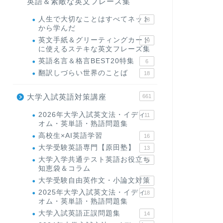
英語＆素敵な英文フレーズ集
人生で大切なことはすべてネット
23
から学んだ
英文手紙＆グリーティングカード
19
に使えるステキな英文フレーズ集
英語名言＆格言BEST20特集
6
翻訳しづらい世界のことば
18
大学入試英語対策講座
661
2026年大学入試英文法・イディ
11
オム・英単語・熟語問題集
高校生×AI英語学習
16
大学受験英語専門【原田塾】
13
大学入学共通テスト英語お役立ち
45
知恵袋＆コラム
大学受験自由英作文・小論文対策
8
2025年大学入試英文法・イディ
18
オム・英単語・熟語問題集
大学入試英語正誤問題集
14