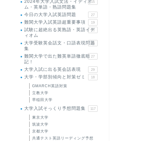
2024年大学入試文法・イディオ
15
ム・英単語・熟語問題集
今日の大学入試英語問題
27
難関大学入試英語超重要事項
19
試験に超絶出る英熟語・英語イデ
71
ィオム
大学受験英会話文・口語表現問題
35
集
難関大学で出た難英単語徹底暗
27
記！
大学入試に出る英会話表現
29
大学・学部別傾向と対策ゼミ
18
GMARCH英語対策
立教大学
早稲田大学
大学入試そっくり予想問題集
117
東京大学
筑波大学
京都大学
共通テスト英語リーディング予想