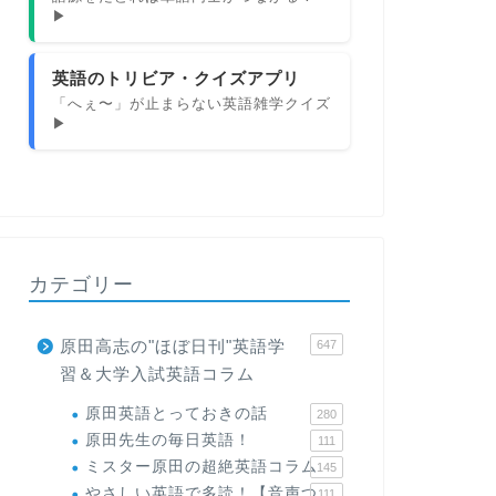
▶
英語のトリビア・クイズアプリ
「へぇ〜」が止まらない英語雑学クイズ
▶
カテゴリー
原田高志の"ほぼ日刊"英語学
647
習＆大学入試英語コラム
原田英語とっておきの話
280
原田先生の毎日英語！
111
ミスター原田の超絶英語コラム
145
やさしい英語で多読！【音声つ
111