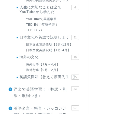
海外の英語授業実践シリーズ
人生に大切なことは全て
4
YouTubeから学んだ
YouTubeで英語学習
TED-Edで英語学習！
TED Talks
日本文化を英語で説明しよう！
11
日本文化英語説明【9月-12月】
日本文化英語説明【1月-4月】
海外の文化
10
海外行事【1月～4月】
海外行事【9月-12月】
英語質問箱【教えて原田先生！】
25
洋楽で英語学習！（翻訳・和
23
訳・歌詞つき）
英語名言・格言・カッコいい
67