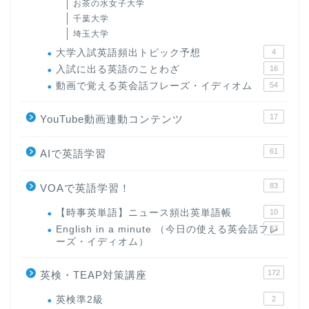
お茶の水女子大学
千葉大学
埼玉大学
大学入試英語頻出トピック予想
4
入試に出る英語のことわざ
16
動画で覚える英会話フレーズ・イディオム
54
17
YouTube動画連動コンテンツ
61
AIで英語学習
83
VOAで英語学習！
【時事英単語】ニュース頻出英単語帳
10
English in a minute （今日の使える英会話フレ
63
ーズ・イディオム）
172
英検・TEAP対策講座
英検準2級
2