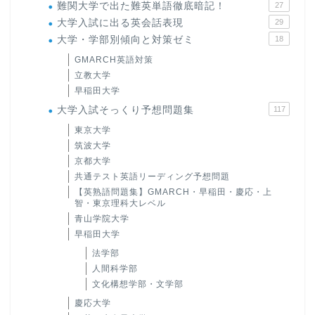
難関大学で出た難英単語徹底暗記！
27
大学入試に出る英会話表現
29
大学・学部別傾向と対策ゼミ
18
GMARCH英語対策
立教大学
早稲田大学
大学入試そっくり予想問題集
117
東京大学
筑波大学
京都大学
共通テスト英語リーディング予想問題
【英熟語問題集】GMARCH・早稲田・慶応・上
智・東京理科大レベル
青山学院大学
早稲田大学
法学部
人間科学部
文化構想学部・文学部
慶応大学