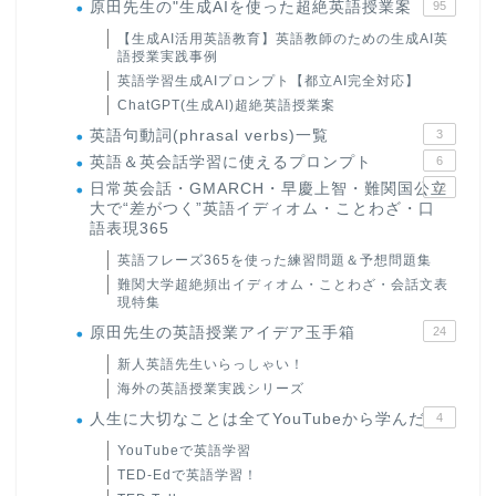
原田先生の"生成AIを使った超絶英語授業案
95
【生成AI活用英語教育】英語教師のための生成AI英
語授業実践事例
英語学習生成AIプロンプト【都立AI完全対応】
ChatGPT(生成AI)超絶英語授業案
英語句動詞(phrasal verbs)一覧
3
英語＆英会話学習に使えるプロンプト
6
日常英会話・GMARCH・早慶上智・難関国公立
22
大で“差がつく”英語イディオム・ことわざ・口
語表現365
英語フレーズ365を使った練習問題＆予想問題集
難関大学超絶頻出イディオム・ことわざ・会話文表
現特集
原田先生の英語授業アイデア玉手箱
24
新人英語先生いらっしゃい！
海外の英語授業実践シリーズ
人生に大切なことは全てYouTubeから学んだ
4
YouTubeで英語学習
TED-Edで英語学習！