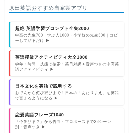
原田英語おすすめ自家製アプリ
超絶 英語学習プロンプト全集2000
中高の先生700・学ぶ人1000・小学校の先生300｜コピ
ーして貼るだけ ▶
英語授業アクティビティ大全1000
学年・時間・技能で検索！英日対訳＋音声つきの中高英
語アクティビティ ▶
日本文化を英語で説明する
おでんから侘び寂びまで！日本の「あたりまえ」を英語
で言えるようになる ▶
恋愛英語フレーズ1040
「今夜ひま？」から告白・プロポーズまで28シーン
別・音声つき ▶