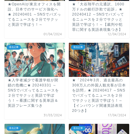
★OpenAIが東京オフィスを開
★「大谷翔平の元通訳、1600
設、日本でのサービス強化へ
万ドルの銀行詐欺で起訴」★
★ 20240401 ～SNSでバズっ
20240412 ～SNSでバズって
てるニュースを２分でサクッ
るニュースを２分でサクッと
と英語で学ぼう！～
英語で学ぼう！～【裁判や犯
罪に関する英語表現集つき】
01/04/2024
12/04/2024
過去記事
過去記事
★入学者減少で看護学校が閉
★「2024年3月、過去最高の
鎖の危機に★ 20240331 ～
308万人の外国人観光客が日本
SNSでバズってるニュースを
を訪問」★ 20240417 ～SNS
２分でサクッと英語で学ぼ
でバズってるニュースを２分
う！～看護に関する英単語＆
でサクッと英語で学ぼう！～
英語フレーズ集つき
【インバウンド関連英語表現
20つき】
31/03/2024
17/04/2024
過去記事
過去記事