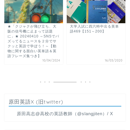
★「クジャクが飛び立ち、大
大学入試に四六時中出る英単
阪の信号機に止まって話題
語469【151～200】
に」★ 20240410 ～SNSでバ
ズってるニュースを２分でサ
クッと英語で学ぼう！～【動
物に関する面白い英単語＆英
語フレーズ集つき】
10/04/2024
16/03/2020
原田英語X (旧twitter)
原田高志@高校の英語教師（@slangjiten）/ X