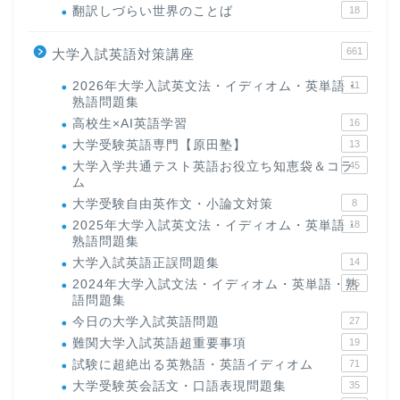
翻訳しづらい世界のことば
18
661
大学入試英語対策講座
2026年大学入試英文法・イディオム・英単語・
11
熟語問題集
高校生×AI英語学習
16
大学受験英語専門【原田塾】
13
大学入学共通テスト英語お役立ち知恵袋＆コラ
45
ム
大学受験自由英作文・小論文対策
8
2025年大学入試英文法・イディオム・英単語・
18
熟語問題集
大学入試英語正誤問題集
14
2024年大学入試文法・イディオム・英単語・熟
15
語問題集
今日の大学入試英語問題
27
難関大学入試英語超重要事項
19
試験に超絶出る英熟語・英語イディオム
71
大学受験英会話文・口語表現問題集
35