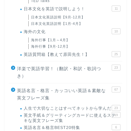
TED Talks
日本文化を英語で説明しよう！
11
日本文化英語説明【9月-12月】
日本文化英語説明【1月-4月】
海外の文化
10
海外行事【1月～4月】
海外行事【9月-12月】
英語質問箱【教えて原田先生！】
25
23
洋楽で英語学習！（翻訳・和訳・歌詞つ
き）
67
英語名言・格言・カッコいい英語＆素敵な
英文フレーズ集
人生で大切なことはすべてネットから学んだ
23
英文手紙＆グリーティングカードに使えるステ
19
キな英文フレーズ集
英語名言＆格言BEST20特集
6