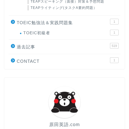
TEAPスピーキング（面接）対策＆予想問題
TEAPライティング(タスクA要約問題）
1
TOEIC勉強法＆実践問題集
ホーム
TOEIC初級者
1
519
原田高志の”ほぼ日刊”英語
過去記事
学習＆大学入試英語コラム
1
CONTACT
“シン”・英会話スピード表
現
大学入試英語対策講座
英語名言・格言・カッコい
い英語＆素敵な英文フレー
ズ集
原田英語.com