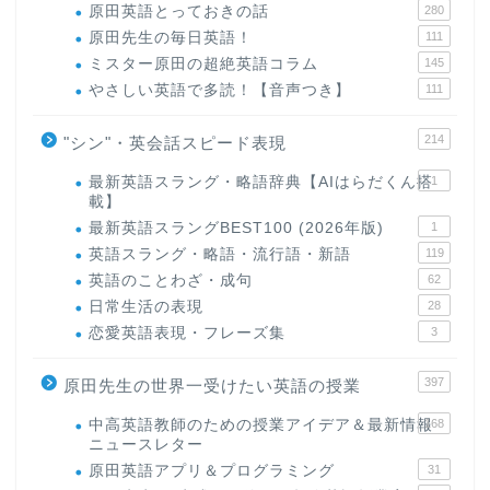
原田英語とっておきの話
280
原田先生の毎日英語！
111
ミスター原田の超絶英語コラム
145
やさしい英語で多読！【音声つき】
111
214
"シン"・英会話スピード表現
最新英語スラング・略語辞典【AIはらだくん搭
1
載】
最新英語スラングBEST100 (2026年版)
1
英語スラング・略語・流行語・新語
119
英語のことわざ・成句
62
日常生活の表現
28
恋愛英語表現・フレーズ集
3
397
原田先生の世界一受けたい英語の授業
中高英語教師のための授業アイデア＆最新情報
168
ニュースレター
原田英語アプリ＆プログラミング
31