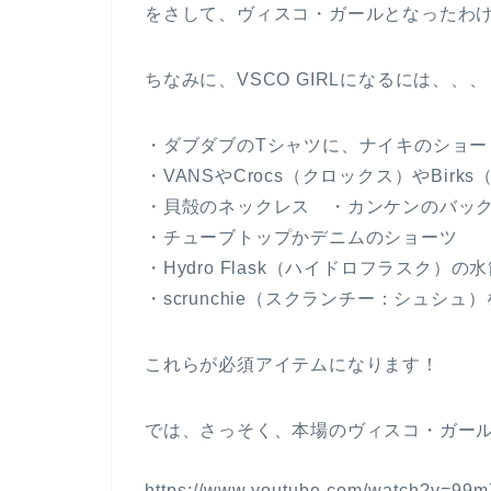
をさして、ヴィスコ・ガールとなったわ
ちなみに、VSCO GIRLになるには、、、
・ダブダブのTシャツに、ナイキのショー
・VANSやCrocs（クロックス）やBi
・貝殻のネックレス ・カンケンのバッ
・チューブトップかデニムのショーツ
・Hydro Flask（ハイドロフラスク）の
・scrunchie（スクランチー：シュシュ
これらが必須アイテムになります！
では、さっそく、本場のヴィスコ・ガー
https://www.youtube.com/watch?v=99m