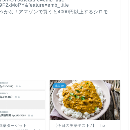
y9F2xMoPY&feature=emb_title
みようかな！アマゾンで買うと4000円以上するシロモ
過去記事
熟語ターゲット
【今日の英語テスト7】 The