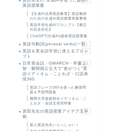
原田先生の"生成AIを使った超絶
95
英語授業案
【生成AI活用英語教育】英語教師
のための生成AI英語授業実践事例
英語学習生成AIプロンプト【都立
AI完全対応】
ChatGPT(生成AI)超絶英語授業案
英語句動詞(phrasal verbs)一覧
3
英語＆英会話学習に使えるプロン
6
プト
日常英会話・GMARCH・早慶上
22
智・難関国公立大で“差がつく”英
語イディオム・ことわざ・口語表
現365
英語フレーズ365を使った練習問
題＆予想問題集
難関大学超絶頻出イディオム・こ
とわざ・会話文表現特集
原田先生の英語授業アイデア玉手
24
箱
新人英語先生いらっしゃい！