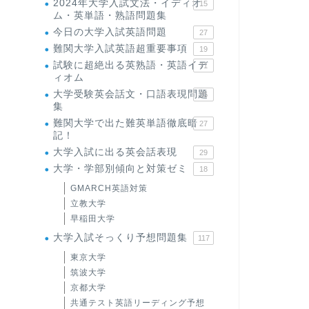
2024年大学入試文法・イディオ
15
ム・英単語・熟語問題集
今日の大学入試英語問題
27
難関大学入試英語超重要事項
19
試験に超絶出る英熟語・英語イデ
71
ィオム
大学受験英会話文・口語表現問題
35
集
難関大学で出た難英単語徹底暗
27
記！
大学入試に出る英会話表現
29
大学・学部別傾向と対策ゼミ
18
GMARCH英語対策
立教大学
早稲田大学
大学入試そっくり予想問題集
117
東京大学
筑波大学
京都大学
共通テスト英語リーディング予想