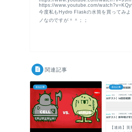
https://www.youtube.com/watch?v=KQ
今度私もHydro Flaskの水筒を買って
ノなのですが＾＾；；
関連記事
過去記事
過去記事
【連絡】英