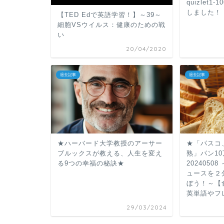
quizlet
しました！
【TED Edで英語学習！】～39～
細胞VSウイルス：健康のための戦
い
20/04/2020
過去記事
過去記事
★ハーバード大学教授のアーサー
★「パスコ
ブルックスが教える、人生を変え
熟」パン1
る9つの幸福の秘訣★
2024050
ュースを２
ぼう！～【
英単語やフ
29/03/2024