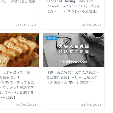
1-1000と、練習問題が完成
danger of Having Curry and
Rice on the Second Day（2日目
にカレーライスを食べる危険性）
08/03/2020
21/05/2023
過去記事
、ねずみ混入で「超
【原田英語特製！大学入試英語・
0万個回収」★
会話文問題集】～13～ 上智大学
8 ～SNSでバズってるニ
（外国語【大問5】）2023年
分でサクッと英語で学
食パンやパンに関する
レーズ20】
08/05/2024
26/08/2023