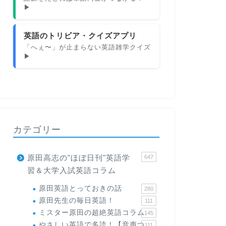
▶
英語のトリビア・クイズアプリ
「へぇ〜」が止まらない英語雑学クイズ
▶
カテゴリー
原田高志の"ほぼ日刊"英語学
647
習＆大学入試英語コラム
原田英語とっておきの話
280
原田先生の毎日英語！
111
ミスター原田の超絶英語コラム
145
やさしい英語で多読！【音声つ
111