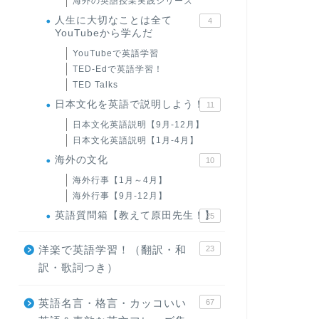
海外の英語授業実践シリーズ
人生に大切なことは全て
4
YouTubeから学んだ
YouTubeで英語学習
TED-Edで英語学習！
TED Talks
日本文化を英語で説明しよう！
11
日本文化英語説明【9月-12月】
日本文化英語説明【1月-4月】
海外の文化
10
海外行事【1月～4月】
海外行事【9月-12月】
英語質問箱【教えて原田先生！】
25
洋楽で英語学習！（翻訳・和
23
訳・歌詞つき）
英語名言・格言・カッコいい
67