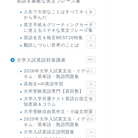
英語＆素敵な英文フレーズ集
人生で大切なことはすべてネット
23
から学んだ
英文手紙＆グリーティングカード
19
に使えるステキな英文フレーズ集
英語名言＆格言BEST20特集
6
翻訳しづらい世界のことば
18
大学入試英語対策講座
661
2026年大学入試英文法・イディ
11
オム・英単語・熟語問題集
高校生×AI英語学習
16
大学受験英語専門【原田塾】
13
大学入学共通テスト英語お役立ち
45
知恵袋＆コラム
大学受験自由英作文・小論文対策
8
2025年大学入試英文法・イディ
18
オム・英単語・熟語問題集
大学入試英語正誤問題集
14