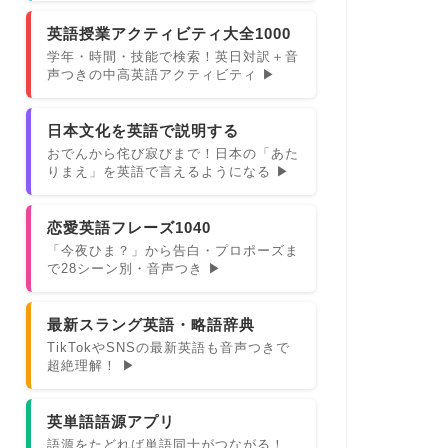
英語授業アクティビティ大全1000
学年・時間・技能で検索！英日対訳＋音
声つきの中高英語アクティビティ ▶
日本文化を英語で説明する
おでんから侘び寂びまで！日本の「あた
りまえ」を英語で言えるようになる ▶
恋愛英語フレーズ1040
「今夜ひま？」から告白・プロポーズま
で28シーン別・音声つき ▶
最新スラング英語・略語辞典
TikTokやSNSの最新英語も音声つきで
超絶理解！ ▶
英単語語源アプリ
語源をたどれば単語同士がつながる！