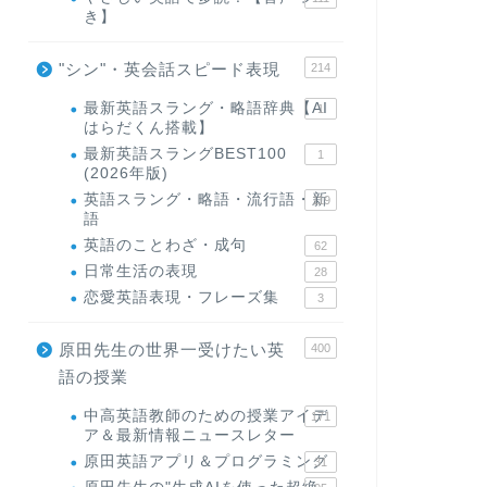
き】
"シン"・英会話スピード表現
214
最新英語スラング・略語辞典【AI
1
はらだくん搭載】
最新英語スラングBEST100
1
(2026年版)
英語スラング・略語・流行語・新
119
語
英語のことわざ・成句
62
日常生活の表現
28
恋愛英語表現・フレーズ集
3
原田先生の世界一受けたい英
400
語の授業
中高英語教師のための授業アイデ
171
ア＆最新情報ニュースレター
原田英語アプリ＆プログラミング
31