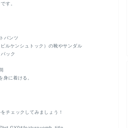
けです。
トパンツ
rks（ビルケンシュトック）の靴やサンダル
クパック
水筒
）を身に着ける。
ルをチェックしてみましょう！
7brt-GY0&feature=emb_title