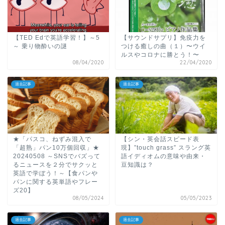
【TED Edで英語学習！】～5
【サウンドサプリ】免疫力を
～ 乗り物酔いの謎
つける癒しの曲（１）〜ウイ
ルスやコロナに勝とう！〜
08/04/2020
22/04/2020
過去記事
過去記事
★「パスコ、ねずみ混入で
【シン・英会話スピード表
「超熟」パン10万個回収」★
現】”touch grass” スラング英
20240508 ～SNSでバズって
語イディオムの意味や由来・
るニュースを２分でサクッと
豆知識は？
英語で学ぼう！～【食パンや
パンに関する英単語やフレー
ズ20】
08/05/2024
05/05/2023
過去記事
過去記事