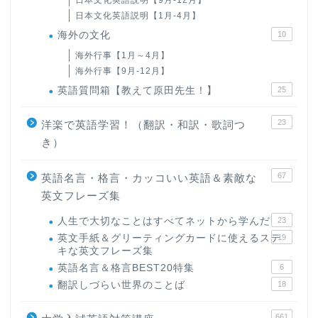
日本文化英語説明【9月-12月】
日本文化英語説明【1月-4月】
海外の文化
10
海外行事【1月～4月】
海外行事【9月-12月】
英語質問箱【教えて原田先生！】
25
23
洋楽で英語学習！（翻訳・和訳・歌詞つ
き）
67
英語名言・格言・カッコいい英語＆素敵な
英文フレーズ集
人生で大切なことはすべてネットから学んだ
23
英文手紙＆グリーティングカードに使えるステ
19
キな英文フレーズ集
英語名言＆格言BEST20特集
6
翻訳しづらい世界のことば
18
661