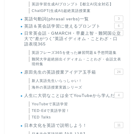
英語学習生成AIプロンプト【都立AI完全対応】
ChatGPT(生成AI)超絶英語授業案
英語句動詞(phrasal verbs)一覧
3
英語＆英会話学習に使えるプロンプト
6
日常英会話・GMARCH・早慶上智・難関国公立
22
大で“差がつく”英語イディオム・ことわざ・口
語表現365
英語フレーズ365を使った練習問題＆予想問題集
難関大学超絶頻出イディオム・ことわざ・会話文表
現特集
原田先生の英語授業アイデア玉手箱
24
新人英語先生いらっしゃい！
海外の英語授業実践シリーズ
人生に大切なことは全てYouTubeから学んだ
4
YouTubeで英語学習
TED-Edで英語学習！
TED Talks
日本文化を英語で説明しよう！
11