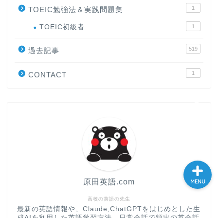
1
TOEIC勉強法＆実践問題集
大学入試英語対策講座
TOEIC初級者
1
英語名言・格言・カッコい
519
過去記事
い英語＆素敵な英文フレー
ズ集
1
CONTACT
過去記事
CONTACT
原田英語.com
MENU
高校の英語の先生
最新の英語情報や、Claude,ChatGPTをはじめとした生
成AIを利用した英語学習方法、日常会話で頻出の英会話