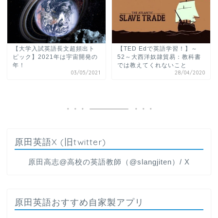
【大学入試英語長文超頻出ト
【TED Edで英語学習！】～
ピック】2021年は宇宙開発の
52～大西洋奴隷貿易：教科書
年！
では教えてくれないこと
03/05/2021
28/04/2020
原田英語X (旧twitter)
原田高志@高校の英語教師（@slangjiten）/ X
原田英語おすすめ自家製アプリ