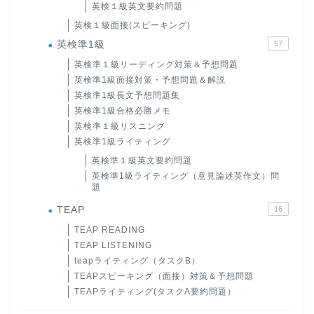
英検１級英文要約問題
英検１級面接(スピーキング)
英検準1級
57
英検準１級リーディング対策＆予想問題
英検準1級面接対策・予想問題＆解説
英検準1級長文予想問題集
英検準1級合格必勝メモ
英検準１級リスニング
英検準1級ライティング
英検準１級英文要約問題
英検準1級ライティング（意見論述英作文）問
題
ホーム
TEAP
16
原田高志の”ほぼ日刊”英語
TEAP READING
学習＆大学入試英語コラム
TEAP LISTENING
teapライティング（タスクB）
TEAPスピーキング（面接）対策＆予想問題
“シン”・英会話スピード表
TEAPライティング(タスクA要約問題）
現