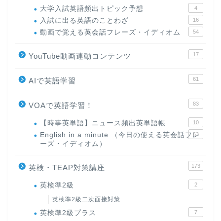
大学入試英語頻出トピック予想
4
入試に出る英語のことわざ
16
動画で覚える英会話フレーズ・イディオム
54
17
YouTube動画連動コンテンツ
61
AIで英語学習
83
VOAで英語学習！
【時事英単語】ニュース頻出英単語帳
10
English in a minute （今日の使える英会話フレ
63
ーズ・イディオム）
173
英検・TEAP対策講座
英検準2級
2
英検準2級二次面接対策
英検準2級プラス
7