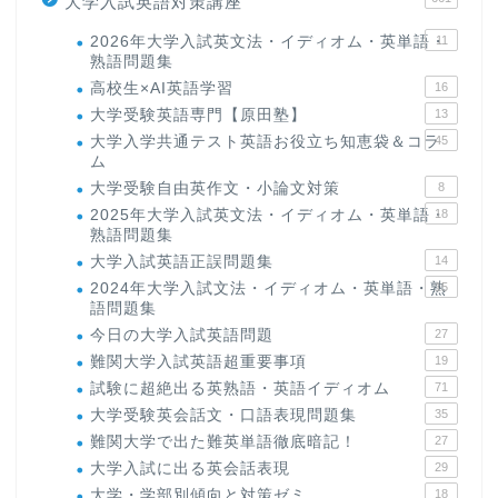
大学入試英語対策講座
2026年大学入試英文法・イディオム・英単語・
11
熟語問題集
高校生×AI英語学習
16
大学受験英語専門【原田塾】
13
大学入学共通テスト英語お役立ち知恵袋＆コラ
45
ム
大学受験自由英作文・小論文対策
8
2025年大学入試英文法・イディオム・英単語・
18
熟語問題集
大学入試英語正誤問題集
14
2024年大学入試文法・イディオム・英単語・熟
15
語問題集
今日の大学入試英語問題
27
難関大学入試英語超重要事項
19
試験に超絶出る英熟語・英語イディオム
71
大学受験英会話文・口語表現問題集
35
難関大学で出た難英単語徹底暗記！
27
大学入試に出る英会話表現
29
大学・学部別傾向と対策ゼミ
18