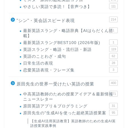
やさしい英語で多読！【音声つき】
111
214
"シン"・英会話スピード表現
最新英語スラング・略語辞典【AIはらだくん搭
1
載】
最新英語スラングBEST100 (2026年版)
1
英語スラング・略語・流行語・新語
119
英語のことわざ・成句
62
日常生活の表現
28
恋愛英語表現・フレーズ集
3
400
原田先生の世界一受けたい英語の授業
中高英語教師のための授業アイデア＆最新情報
171
ニュースレター
原田英語アプリ＆プログラミング
31
原田先生の"生成AIを使った超絶英語授業案
95
【生成AI活用英語教育】英語教師のための生成AI英
語授業実践事例