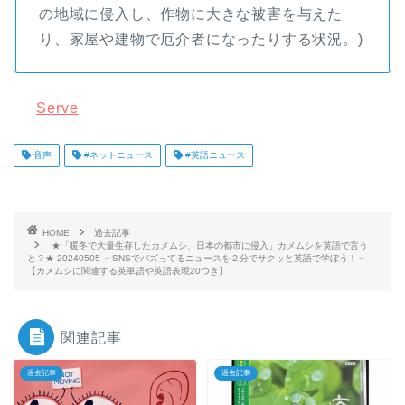
の地域に侵入し、作物に大きな被害を与えた
り、家屋や建物で厄介者になったりする状況。)
Serve
音声
#ネットニュース
#英語ニュース
HOME
過去記事
★「暖冬で大量生存したカメムシ、日本の都市に侵入」カメムシを英語で言う
と？★ 20240505 ～SNSでバズってるニュースを２分でサクッと英語で学ぼう！～
【カメムシに関連する英単語や英語表現20つき】
関連記事
過去記事
過去記事