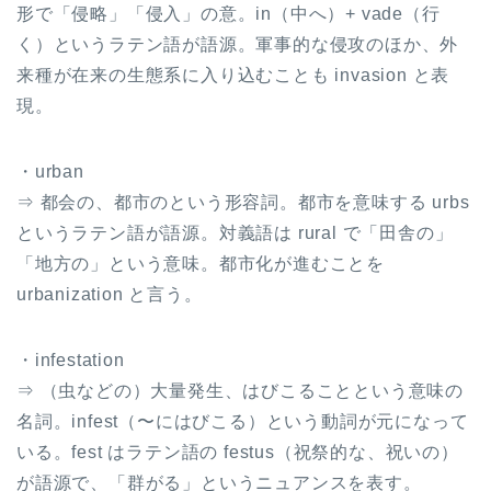
形で「侵略」「侵入」の意。in（中へ）+ vade（行
く）というラテン語が語源。軍事的な侵攻のほか、外
来種が在来の生態系に入り込むことも invasion と表
現。
・urban
⇒ 都会の、都市のという形容詞。都市を意味する urbs
というラテン語が語源。対義語は rural で「田舎の」
「地方の」という意味。都市化が進むことを
urbanization と言う。
・infestation
⇒ （虫などの）大量発生、はびこることという意味の
名詞。infest（〜にはびこる）という動詞が元になって
いる。fest はラテン語の festus（祝祭的な、祝いの）
が語源で、「群がる」というニュアンスを表す。