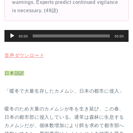
warnings. Experts predict continued vigilance
is necessary. (49語)
音
00:00
00:00
声
プ
音声ダウンロード
レ
ー
日本語訳
ヤ
ー
「暖冬で大量生存したカメムシ、日本の都市に侵入」
暖冬のため大量のカメムシが冬を生き延び、この春、
日本の都市部に侵入している。通常は森林に生息する
カメムシだが、個体数増加により餌を求めて都市部へ