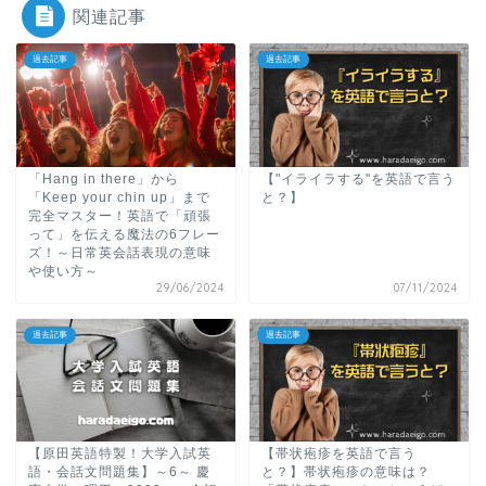
関連記事
過去記事
過去記事
「Hang in there」から
【"イライラする"を英語で言う
「Keep your chin up」まで
と？】
完全マスター！英語で「頑張
って」を伝える魔法の6フレー
ズ！～日常英会話表現の意味
や使い方～
29/06/2024
07/11/2024
過去記事
過去記事
【原田英語特製！大学入試英
【帯状疱疹を英語で言う
語・会話文問題集】～6～ 慶
と？】帯状疱疹の意味は？