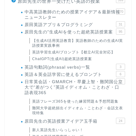
399
原田先生の世界一受けたい英語の授業
中高英語教師のための授業アイデア＆最新情報
170
ニュースレター
原田英語アプリ＆プログラミング
31
原田先生の"生成AIを使った超絶英語授業案
95
【生成AI活用英語教育】英語教師のための生成AI英
語授業実践事例
英語学習生成AIプロンプト【都立AI完全対応】
ChatGPT(生成AI)超絶英語授業案
英語句動詞(phrasal verbs)一覧
3
英語＆英会話学習に使えるプロンプト
6
日常英会話・GMARCH・早慶上智・難関国公立
22
大で“差がつく”英語イディオム・ことわざ・口
語表現365
英語フレーズ365を使った練習問題＆予想問題集
難関大学超絶頻出イディオム・ことわざ・会話文表
現特集
原田先生の英語授業アイデア玉手箱
24
新人英語先生いらっしゃい！