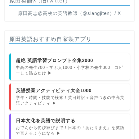
原田英語X (旧twitter)
原田高志@高校の英語教師（@slangjiten）/ X
原田英語おすすめ自家製アプリ
超絶 英語学習プロンプト全集2000
中高の先生700・学ぶ人1000・小学校の先生300｜コピ
ーして貼るだけ ▶
英語授業アクティビティ大全1000
学年・時間・技能で検索！英日対訳＋音声つきの中高英
語アクティビティ ▶
日本文化を英語で説明する
おでんから侘び寂びまで！日本の「あたりまえ」を英語
で言えるようになる ▶