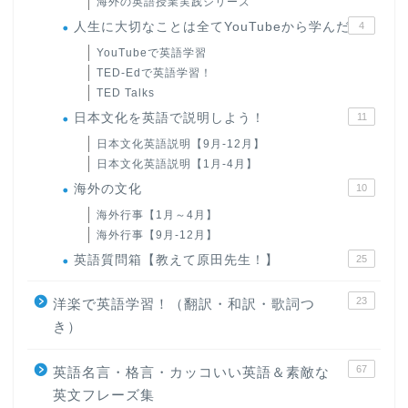
海外の英語授業実践シリーズ
人生に大切なことは全てYouTubeから学んだ
4
YouTubeで英語学習
TED-Edで英語学習！
TED Talks
日本文化を英語で説明しよう！
11
日本文化英語説明【9月-12月】
日本文化英語説明【1月-4月】
海外の文化
10
海外行事【1月～4月】
海外行事【9月-12月】
英語質問箱【教えて原田先生！】
25
23
洋楽で英語学習！（翻訳・和訳・歌詞つ
き）
67
英語名言・格言・カッコいい英語＆素敵な
英文フレーズ集