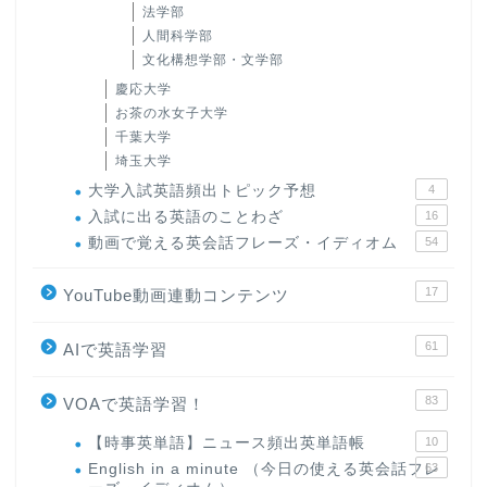
法学部
人間科学部
文化構想学部・文学部
慶応大学
お茶の水女子大学
千葉大学
埼玉大学
大学入試英語頻出トピック予想
4
入試に出る英語のことわざ
16
動画で覚える英会話フレーズ・イディオム
54
17
YouTube動画連動コンテンツ
61
AIで英語学習
83
VOAで英語学習！
【時事英単語】ニュース頻出英単語帳
10
English in a minute （今日の使える英会話フレ
63