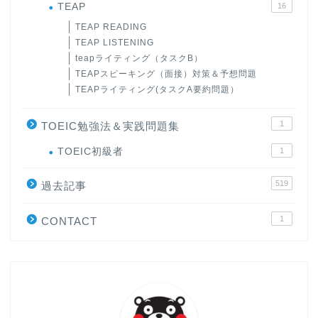
TEAP
16
TEAP READING
TEAP LISTENING
teapライティング（タスクB）
TEAPスピーキング（面接）対策＆予想問題
TEAPライティング(タスクA要約問題）
1
TOEIC勉強法＆実践問題集
ホーム
TOEIC初級者
1
519
原田高志の”ほぼ日刊”英語
過去記事
学習＆大学入試英語コラム
1
CONTACT
“シン”・英会話スピード表
現
大学入試英語対策講座