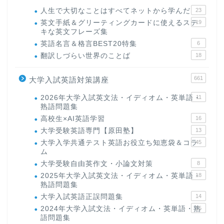
人生で大切なことはすべてネットから学んだ
23
英文手紙＆グリーティングカードに使えるステ
19
キな英文フレーズ集
英語名言＆格言BEST20特集
6
翻訳しづらい世界のことば
18
661
大学入試英語対策講座
2026年大学入試英文法・イディオム・英単語・
11
熟語問題集
高校生×AI英語学習
16
大学受験英語専門【原田塾】
13
大学入学共通テスト英語お役立ち知恵袋＆コラ
45
ム
大学受験自由英作文・小論文対策
8
2025年大学入試英文法・イディオム・英単語・
18
熟語問題集
大学入試英語正誤問題集
14
2024年大学入試文法・イディオム・英単語・熟
15
語問題集