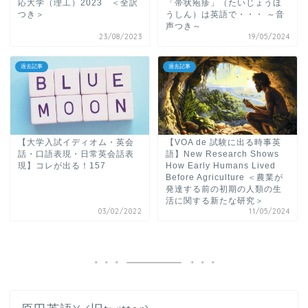
応大学（理工）2023 ＜全訳
「帯状疱疹」（たいじょうほ
つき＞
うしん）は英語で・・・ ～音
声つき～
23/08/2023
19/05/2024
過去記事
過去記事
【大学入試イディオム・英会
【VOA de 試験に出る時事英
話・口語表現・日常英会話表
語】New Research Shows
現】コレが出る！157
How Early Humans Lived
Before Agriculture ＜農業が
発達する前の初期の人類の生
活に関する新たな研究＞
03/02/2022
11/05/2024