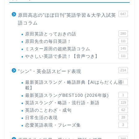
647
原田高志の"ほぼ日刊"英語学習＆大学入試英
語コラム
原田英語とっておきの話
280
原田先生の毎日英語！
111
ミスター原田の超絶英語コラム
145
やさしい英語で多読！【音声つき】
111
214
"シン"・英会話スピード表現
最新英語スラング・略語辞典【AIはらだくん搭
1
載】
最新英語スラングBEST100 (2026年版)
1
英語スラング・略語・流行語・新語
119
英語のことわざ・成句
62
日常生活の表現
28
恋愛英語表現・フレーズ集
3