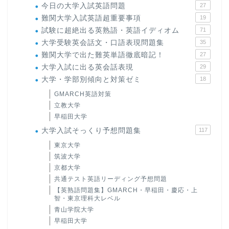
今日の大学入試英語問題
27
難関大学入試英語超重要事項
19
試験に超絶出る英熟語・英語イディオム
71
大学受験英会話文・口語表現問題集
35
難関大学で出た難英単語徹底暗記！
27
大学入試に出る英会話表現
29
大学・学部別傾向と対策ゼミ
18
GMARCH英語対策
立教大学
早稲田大学
大学入試そっくり予想問題集
117
東京大学
筑波大学
京都大学
共通テスト英語リーディング予想問題
【英熟語問題集】GMARCH・早稲田・慶応・上
智・東京理科大レベル
青山学院大学
早稲田大学