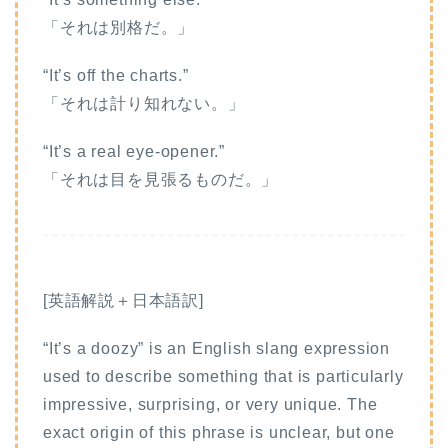
「それは別格だ。」
“It’s off the charts.”
「それは計り知れない。」
“It’s a real eye-opener.”
「それは目を見張るものだ。」
[英語解説＋日本語訳]
“It’s a doozy” is an English slang expression
used to describe something that is particularly
impressive, surprising, or very unique. The
exact origin of this phrase is unclear, but one