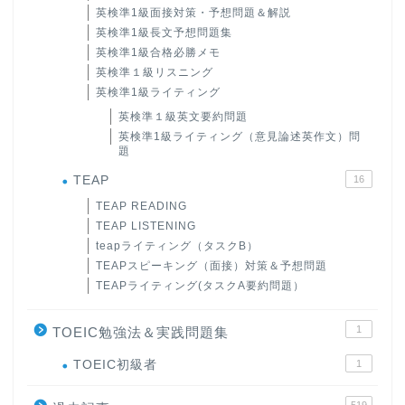
英検準1級面接対策・予想問題＆解説
英検準1級長文予想問題集
英検準1級合格必勝メモ
英検準１級リスニング
英検準1級ライティング
英検準１級英文要約問題
英検準1級ライティング（意見論述英作文）問
題
TEAP
16
TEAP READING
TEAP LISTENING
teapライティング（タスクB）
TEAPスピーキング（面接）対策＆予想問題
TEAPライティング(タスクA要約問題）
1
TOEIC勉強法＆実践問題集
ホーム
TOEIC初級者
1
519