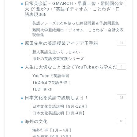
日常英会話・GMARCH・早慶上智・難関国公立
22
大で“差がつく”英語イディオム・ことわざ・口
語表現365
英語フレーズ365を使った練習問題＆予想問題集
難関大学超絶頻出イディオム・ことわざ・会話文表
現特集
原田先生の英語授業アイデア玉手箱
24
新人英語先生いらっしゃい！
海外の英語授業実践シリーズ
人生に大切なことは全てYouTubeから学んだ
4
YouTubeで英語学習
TED-Edで英語学習！
TED Talks
日本文化を英語で説明しよう！
11
日本文化英語説明【9月-12月】
日本文化英語説明【1月-4月】
海外の文化
10
海外行事【1月～4月】
海外行事【9月-12月】