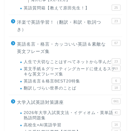
英語質問箱【教えて原田先生！】
25
23
洋楽で英語学習！（翻訳・和訳・歌詞つ
き）
67
英語名言・格言・カッコいい英語＆素敵な
英文フレーズ集
人生で大切なことはすべてネットから学んだ
23
英文手紙＆グリーティングカードに使えるステ
19
キな英文フレーズ集
英語名言＆格言BEST20特集
6
翻訳しづらい世界のことば
18
661
大学入試英語対策講座
2026年大学入試英文法・イディオム・英単語・
11
熟語問題集
高校生×AI英語学習
16