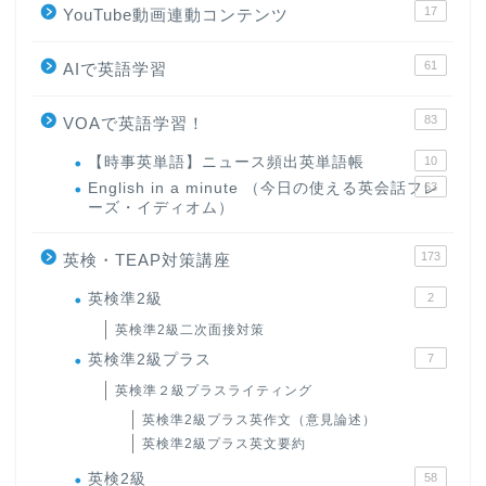
17
YouTube動画連動コンテンツ
61
AIで英語学習
83
VOAで英語学習！
【時事英単語】ニュース頻出英単語帳
10
English in a minute （今日の使える英会話フレ
63
ーズ・イディオム）
173
英検・TEAP対策講座
英検準2級
2
英検準2級二次面接対策
英検準2級プラス
7
英検準２級プラスライティング
英検準2級プラス英作文（意見論述）
英検準2級プラス英文要約
英検2級
58