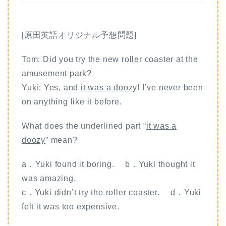
[原田英語オリジナル予想問題]
Tom: Did you try the new roller coaster at the
amusement park?
Yuki: Yes, and
it was a doozy
! I’ve never been
on anything like it before.
What does the underlined part “
it was a
doozy
” mean?
a．Yuki found it boring. b．Yuki thought it
was amazing.
c．Yuki didn’t try the roller coaster. d．Yuki
felt it was too expensive.