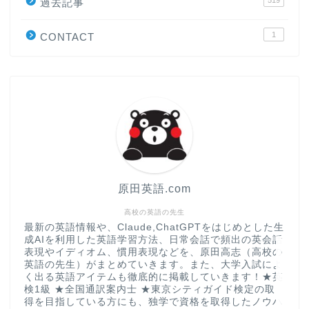
原田高志の”ほぼ日刊”英語
過去記事
学習＆大学入試英語コラム
1
CONTACT
“シン”・英会話スピード表
現
大学入試英語対策講座
英語名言・格言・カッコい
い英語＆素敵な英文フレー
ズ集
原田英語.com
過去記事
高校の英語の先生
最新の英語情報や、Claude,ChatGPTをはじめとした生
成AIを利用した英語学習方法、日常会話で頻出の英会話
CONTACT
表現やイディオム、慣用表現などを、原田高志（高校の
英語の先生）がまとめていきます。また、大学入試によ
く出る英語アイテムも徹底的に掲載していきます！★英
検1級 ★全国通訳案内士 ★東京シティガイド検定の取
得を目指している方にも、独学で資格を取得したノウハ