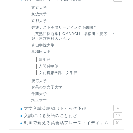
東京大学
筑波大学
京都大学
共通テスト英語リーディング予想問題
【英熟語問題集】GMARCH・早稲田・慶応・上
智・東京理科大レベル
青山学院大学
早稲田大学
法学部
人間科学部
文化構想学部・文学部
慶応大学
お茶の水女子大学
千葉大学
埼玉大学
大学入試英語頻出トピック予想
4
入試に出る英語のことわざ
16
動画で覚える英会話フレーズ・イディオム
54