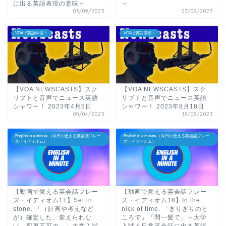
に出る英語表現の意味～
～
03/09/2023
03/09/2023
VOAで英語学習！
VOAで英語学習！
【VOA NEWSCASTS】スク
【VOA NEWSCASTS】スク
リプトと音声でニュース英語
リプトと音声でニュース英語
シャワー！ 2023年4月5日
シャワー！ 2023年8月18日
05/04/2023
18/08/2023
English in a minute （今日の使える英会話フレー
English in a minute （今日の使える英会話フレー
ズ・イディオム）
ズ・イディオム）
【動画で覚える英会話フレー
【動画で覚える英会話フレー
ズ・イディオム11】Set in
ズ・イディオム18】In the
stone. 「（計画や考えなど
nick of time. 「ぎりぎりのと
が）確定した、変えられな
ころで」「間一髪で」～大学
い、変更不可の」～大学入試
入試＆日常英会話に出る英語