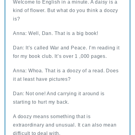
Welcome to English in a minute. A daisy is a
kind of flower. But what do you think a doozy
is?
Anna: Well, Dan. That is a big book!
Dan: It’s called War and Peace. I’m reading it
for my book club. It’s over 1 ,000 pages.
Anna: Whoa. That is a doozy of a read. Does
it at least have pictures?
Dan: Not one! And carrying it around is
starting to hurt my back.
A doozy means something that is
extraordinary and unusual. It can also mean
difficult to deal with.