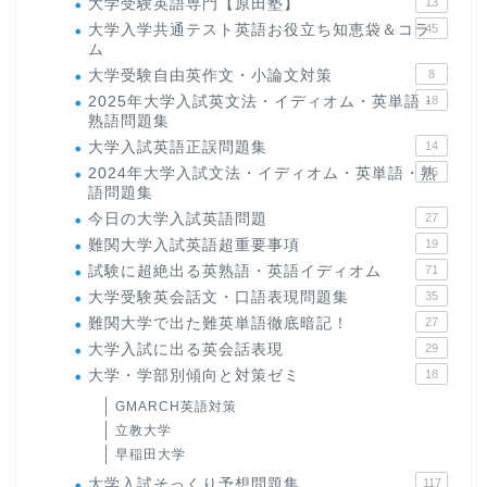
大学受験英語専門【原田塾】
13
大学入学共通テスト英語お役立ち知恵袋＆コラ
45
ム
大学受験自由英作文・小論文対策
8
2025年大学入試英文法・イディオム・英単語・
18
熟語問題集
大学入試英語正誤問題集
14
2024年大学入試文法・イディオム・英単語・熟
15
語問題集
今日の大学入試英語問題
27
難関大学入試英語超重要事項
19
試験に超絶出る英熟語・英語イディオム
71
大学受験英会話文・口語表現問題集
35
難関大学で出た難英単語徹底暗記！
27
大学入試に出る英会話表現
29
大学・学部別傾向と対策ゼミ
18
GMARCH英語対策
立教大学
早稲田大学
大学入試そっくり予想問題集
117