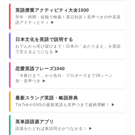
英語授業アクティビティ大全1000
学年・時間・技能で検索！英日対訳＋音声つきの中高英
語アクティビティ ▶
日本文化を英語で説明する
おでんから侘び寂びまで！日本の「あたりまえ」を英語
で言えるようになる ▶
恋愛英語フレーズ1040
「今夜ひま？」から告白・プロポーズまで28シーン
別・音声つき ▶
最新スラング英語・略語辞典
TikTokやSNSの最新英語も音声つきで超絶理解！ ▶
英単語語源アプリ
語源をたどれば単語同士がつながる！ ▶