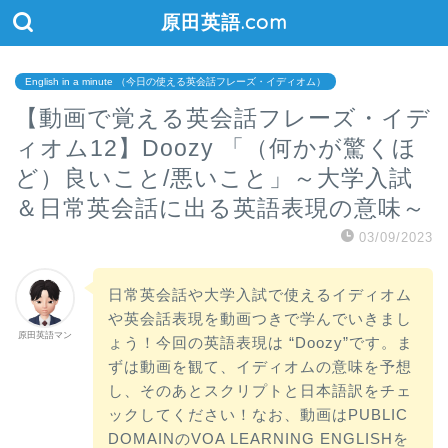
原田英語.com
English in a minute （今日の使える英会話フレーズ・イディオム）
【動画で覚える英会話フレーズ・イデ
ィオム12】Doozy 「（何かが驚くほ
ど）良いこと/悪いこと」～大学入試
＆日常英会話に出る英語表現の意味～
03/09/2023
日常英会話や大学入試で使えるイディオム
や英会話表現を動画つきで学んでいきまし
原田英語マン
ょう！今回の英語表現は “Doozy”です。ま
ずは動画を観て、イディオムの意味を予想
し、そのあとスクリプトと日本語訳をチェ
ックしてください！なお、動画はPUBLIC
DOMAINのVOA LEARNING ENGLISHを