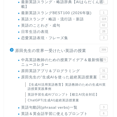
最新英語スラング・略語辞典【AIはらだくん搭
1
載】
最新英語スラングBEST100 (2026年版)
1
英語スラング・略語・流行語・新語
119
英語のことわざ・成句
62
日常生活の表現
28
恋愛英語表現・フレーズ集
3
399
原田先生の世界一受けたい英語の授業
中高英語教師のための授業アイデア＆最新情報
170
ニュースレター
原田英語アプリ＆プログラミング
31
原田先生の"生成AIを使った超絶英語授業案
95
【生成AI活用英語教育】英語教師のための生成AI英
語授業実践事例
英語学習生成AIプロンプト【都立AI完全対応】
ChatGPT(生成AI)超絶英語授業案
英語句動詞(phrasal verbs)一覧
3
英語＆英会話学習に使えるプロンプト
6