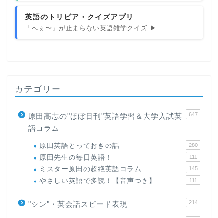
英語のトリビア・クイズアプリ
「へぇ〜」が止まらない英語雑学クイズ ▶
カテゴリー
647
原田高志の"ほぼ日刊"英語学習＆大学入試英
語コラム
原田英語とっておきの話
280
原田先生の毎日英語！
111
ミスター原田の超絶英語コラム
145
やさしい英語で多読！【音声つき】
111
214
"シン"・英会話スピード表現