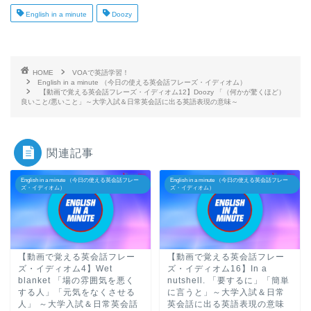
English in a minute
Doozy
HOME
VOAで英語学習！
English in a minute （今日の使える英会話フレーズ・イディオム）
【動画で覚える英会話フレーズ・イディオム12】Doozy 「（何かが驚くほど）
良いこと/悪いこと」～大学入試＆日常英会話に出る英語表現の意味～
関連記事
English in a minute （今日の使える英会話フレー
English in a minute （今日の使える英会話フレー
ズ・イディオム）
ズ・イディオム）
【動画で覚える英会話フレー
【動画で覚える英会話フレー
ズ・イディオム4】Wet
ズ・イディオム16】In a
blanket 「場の雰囲気を悪く
nutshell. 「要するに」「簡単
する人」「元気をなくさせる
に言うと」～大学入試＆日常
人」 ～大学入試＆日常英会話
英会話に出る英語表現の意味