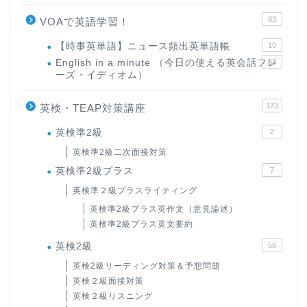
83
VOAで英語学習！
【時事英単語】ニュース頻出英単語帳
10
English in a minute （今日の使える英会話フレ
63
ーズ・イディオム）
173
英検・TEAP対策講座
英検準2級
2
英検準2級二次面接対策
英検準2級プラス
7
英検準２級プラスライティング
英検準2級プラス英作文（意見論述）
英検準2級プラス英文要約
英検2級
58
英検2級リーディング対策＆予想問題
英検２級面接対策
英検２級リスニング