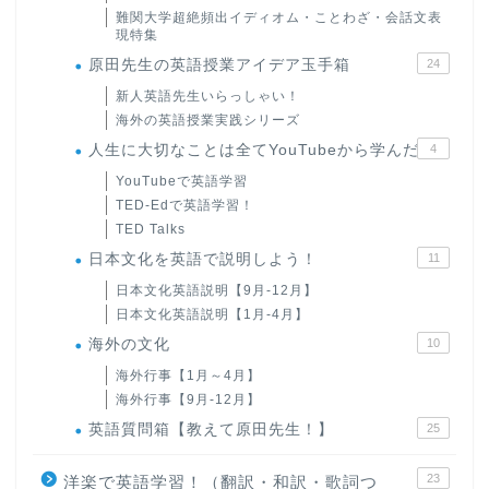
難関大学超絶頻出イディオム・ことわざ・会話文表
現特集
原田先生の英語授業アイデア玉手箱
24
新人英語先生いらっしゃい！
海外の英語授業実践シリーズ
人生に大切なことは全てYouTubeから学んだ
4
YouTubeで英語学習
TED-Edで英語学習！
TED Talks
日本文化を英語で説明しよう！
11
日本文化英語説明【9月-12月】
日本文化英語説明【1月-4月】
海外の文化
10
海外行事【1月～4月】
海外行事【9月-12月】
英語質問箱【教えて原田先生！】
25
23
洋楽で英語学習！（翻訳・和訳・歌詞つ