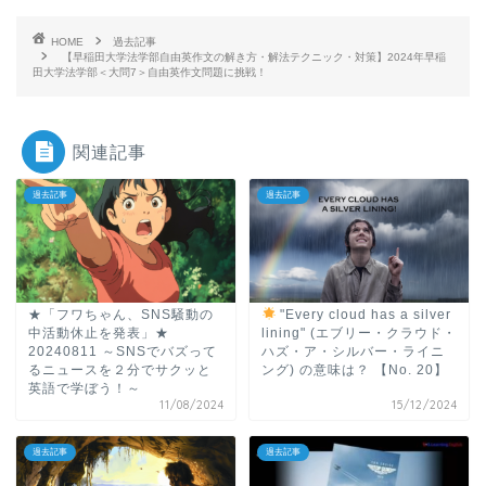
HOME
過去記事
【早稲田大学法学部自由英作文の解き方・解法テクニック・対策】2024年早稲
田大学法学部＜大問7＞自由英作文問題に挑戦！
関連記事
過去記事
過去記事
★「フワちゃん、SNS騒動の
"Every cloud has a silver
中活動休止を発表」★
lining" (エブリー・クラウド・
20240811 ～SNSでバズって
ハズ・ア・シルバー・ライニ
るニュースを２分でサクッと
ング) の意味は？ 【No. 20】
英語で学ぼう！～
11/08/2024
15/12/2024
過去記事
過去記事