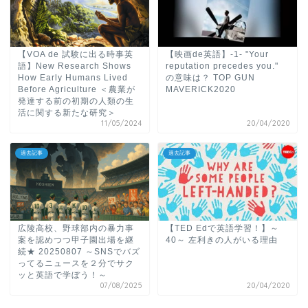
【VOA de 試験に出る時事英
【映画de英語】-1- "Your
語】New Research Shows
reputation precedes you."
How Early Humans Lived
の意味は？ TOP GUN
Before Agriculture ＜農業が
MAVERICK2020
発達する前の初期の人類の生
活に関する新たな研究＞
11/05/2024
20/04/2020
過去記事
過去記事
広陵高校、野球部内の暴力事
【TED Edで英語学習！】～
案を認めつつ甲子園出場を継
40～ 左利きの人がいる理由
続★ 20250807 ～SNSでバズ
ってるニュースを２分でサク
ッと英語で学ぼう！～
07/08/2025
20/04/2020