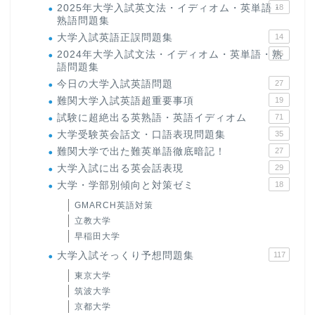
2025年大学入試英文法・イディオム・英単語・
18
熟語問題集
大学入試英語正誤問題集
14
2024年大学入試文法・イディオム・英単語・熟
15
語問題集
今日の大学入試英語問題
27
難関大学入試英語超重要事項
19
試験に超絶出る英熟語・英語イディオム
71
大学受験英会話文・口語表現問題集
35
難関大学で出た難英単語徹底暗記！
27
大学入試に出る英会話表現
29
大学・学部別傾向と対策ゼミ
18
GMARCH英語対策
立教大学
早稲田大学
大学入試そっくり予想問題集
117
東京大学
筑波大学
京都大学