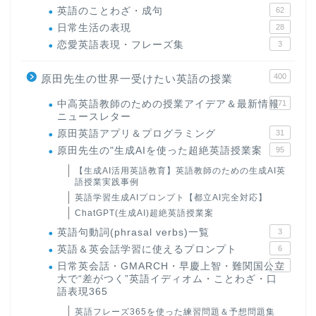
英語のことわざ・成句
62
日常生活の表現
28
恋愛英語表現・フレーズ集
3
400
原田先生の世界一受けたい英語の授業
中高英語教師のための授業アイデア＆最新情報
171
ニュースレター
原田英語アプリ＆プログラミング
31
原田先生の"生成AIを使った超絶英語授業案
95
【生成AI活用英語教育】英語教師のための生成AI英
語授業実践事例
英語学習生成AIプロンプト【都立AI完全対応】
ChatGPT(生成AI)超絶英語授業案
英語句動詞(phrasal verbs)一覧
3
英語＆英会話学習に使えるプロンプト
6
日常英会話・GMARCH・早慶上智・難関国公立
22
大で“差がつく”英語イディオム・ことわざ・口
語表現365
英語フレーズ365を使った練習問題＆予想問題集