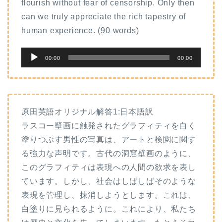
flourish without fear of censorship. Only then
can we truly appreciate the rich tapestry of
human experience. (90 words)
音
00:00
00:00
声
プ
レ
ー
原田英語オリジナル解答1:日本語訳
ヤ
ラスコー壁画に触発されたグラフィティを白く
ー
塗りつぶす男性の写真は、アートと検閲に関す
る強力な声明です。古代の洞窟壁画のように、
このグラフィティは表現への人間の欲求を表し
ています。しかし、社会はしばしばそのような
表現を管理し、抹消しようとします。これは、
白塗りに見られるように。これにより、私たち