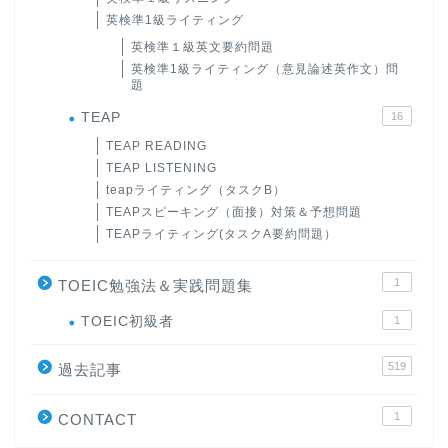
英検準1級ライティング
英検準１級英文要約問題
英検準1級ライティング（意見論述英作文）問
題
TEAP
16
TEAP READING
TEAP LISTENING
teapライティング（タスクB）
TEAPスピーキング（面接）対策＆予想問題
TEAPライティング(タスクA要約問題）
1
TOEIC勉強法＆実践問題集
ホーム
TOEIC初級者
1
519
原田高志の”ほぼ日刊”英語
過去記事
学習＆大学入試英語コラム
1
CONTACT
“シン”・英会話スピード表