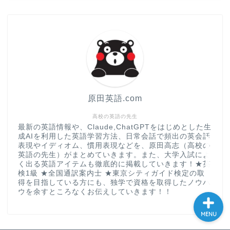
現
大学入試英語対策講座
英語名言・格言・カッコい
い英語＆素敵な英文フレー
ズ集
原田英語.com
過去記事
高校の英語の先生
最新の英語情報や、Claude,ChatGPTをはじめとした生
成AIを利用した英語学習方法、日常会話で頻出の英会話
CONTACT
表現やイディオム、慣用表現などを、原田高志（高校の
英語の先生）がまとめていきます。また、大学入試によ
く出る英語アイテムも徹底的に掲載していきます！★英
検1級 ★全国通訳案内士 ★東京シティガイド検定の取
得を目指している方にも、独学で資格を取得したノウハ
ウを余すところなくお伝えしていきます！！
MENU