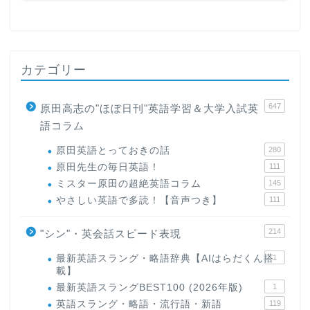
カテゴリー
647
原田高志の"ほぼ日刊"英語学習＆大学入試英
語コラム
原田英語とっておきの話
280
原田先生の毎日英語！
111
ミスター原田の超絶英語コラム
145
やさしい英語で多読！【音声つき】
111
214
"シン"・英会話スピード表現
最新英語スラング・略語辞典【AIはらだくん搭
1
載】
最新英語スラングBEST100 (2026年版)
1
英語スラング・略語・流行語・新語
119