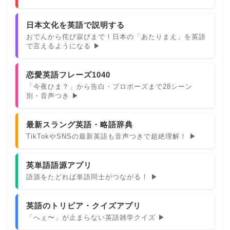
日本文化を英語で説明する
おでんから侘び寂びまで！日本の「あたりまえ」を英語
で言えるようになる ▶
恋愛英語フレーズ1040
「今夜ひま？」から告白・プロポーズまで28シーン
別・音声つき ▶
最新スラング英語・略語辞典
TikTokやSNSの最新英語も音声つきで超絶理解！ ▶
英単語語源アプリ
語源をたどれば単語同士がつながる！ ▶
英語のトリビア・クイズアプリ
「へぇ〜」が止まらない英語雑学クイズ ▶