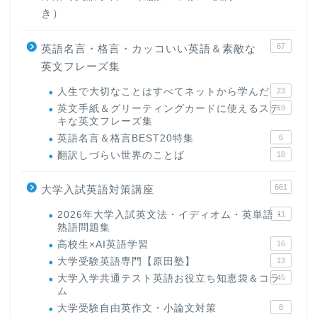
き）
67
英語名言・格言・カッコいい英語＆素敵な
英文フレーズ集
人生で大切なことはすべてネットから学んだ
23
英文手紙＆グリーティングカードに使えるステ
19
キな英文フレーズ集
英語名言＆格言BEST20特集
6
翻訳しづらい世界のことば
18
661
大学入試英語対策講座
2026年大学入試英文法・イディオム・英単語・
11
熟語問題集
高校生×AI英語学習
16
大学受験英語専門【原田塾】
13
大学入学共通テスト英語お役立ち知恵袋＆コラ
45
ム
大学受験自由英作文・小論文対策
8