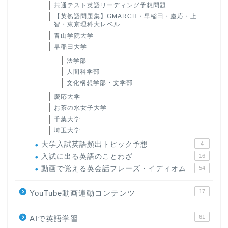
共通テスト英語リーディング予想問題
【英熟語問題集】GMARCH・早稲田・慶応・上
智・東京理科大レベル
青山学院大学
早稲田大学
法学部
人間科学部
文化構想学部・文学部
慶応大学
お茶の水女子大学
千葉大学
埼玉大学
大学入試英語頻出トピック予想
4
入試に出る英語のことわざ
16
動画で覚える英会話フレーズ・イディオム
54
17
YouTube動画連動コンテンツ
61
AIで英語学習