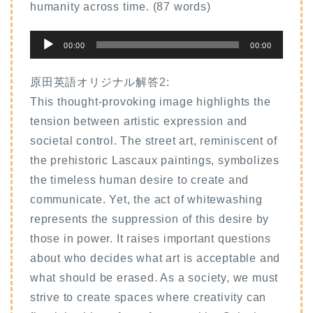
humanity across time. (87 words)
音
00:00
00:00
声
プ
原田英語オリジナル解答2:
レ
This thought-provoking image highlights the
ー
tension between artistic expression and
ヤ
societal control. The street art, reminiscent of
ー
the prehistoric Lascaux paintings, symbolizes
the timeless human desire to create and
communicate. Yet, the act of whitewashing
represents the suppression of this desire by
those in power. It raises important questions
about who decides what art is acceptable and
what should be erased. As a society, we must
strive to create spaces where creativity can