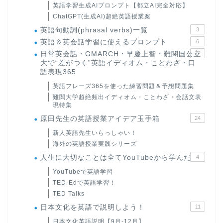
英語学習生成AIプロンプト【都立AI完全対応】
ChatGPT(生成AI)超絶英語授業案
英語句動詞(phrasal verbs)一覧
3
英語＆英会話学習に使えるプロンプト
6
日常英会話・GMARCH・早慶上智・難関国公立
22
大で“差がつく”英語イディオム・ことわざ・口
語表現365
英語フレーズ365を使った練習問題＆予想問題集
難関大学超絶頻出イディオム・ことわざ・会話文表
現特集
原田先生の英語授業アイデア玉手箱
24
新人英語先生いらっしゃい！
海外の英語授業実践シリーズ
人生に大切なことは全てYouTubeから学んだ
4
YouTubeで英語学習
TED-Edで英語学習！
TED Talks
日本文化を英語で説明しよう！
11
日本文化英語説明【9月-12月】