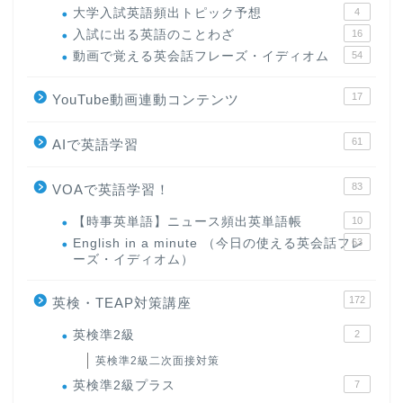
大学入試英語頻出トピック予想
4
入試に出る英語のことわざ
16
動画で覚える英会話フレーズ・イディオム
54
17
YouTube動画連動コンテンツ
61
AIで英語学習
83
VOAで英語学習！
【時事英単語】ニュース頻出英単語帳
10
English in a minute （今日の使える英会話フレ
63
ーズ・イディオム）
172
英検・TEAP対策講座
英検準2級
2
英検準2級二次面接対策
英検準2級プラス
7