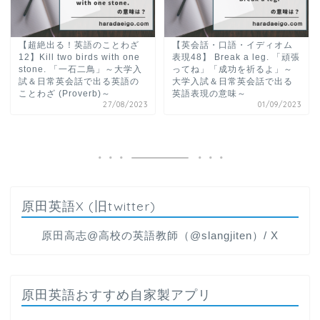
【超絶出る！英語のことわざ
【英会話・口語・イディオム
12】Kill two birds with one
表現48】 Break a leg. 「頑張
stone. 「一石二鳥」～大学入
ってね」「成功を祈るよ」～
試＆日常英会話で出る英語の
大学入試＆日常英会話で出る
ことわざ (Proverb)～
英語表現の意味～
27/08/2023
01/09/2023
原田英語X (旧twitter)
原田高志@高校の英語教師（@slangjiten）/ X
原田英語おすすめ自家製アプリ