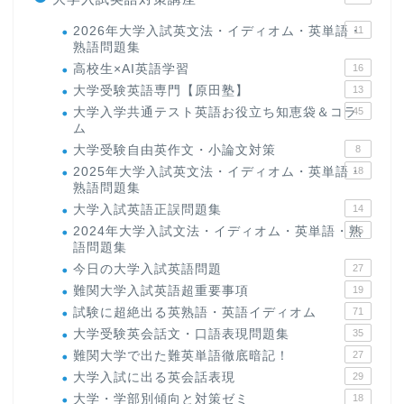
2026年大学入試英文法・イディオム・英単語・
11
熟語問題集
高校生×AI英語学習
16
大学受験英語専門【原田塾】
13
大学入学共通テスト英語お役立ち知恵袋＆コラ
45
ム
大学受験自由英作文・小論文対策
8
2025年大学入試英文法・イディオム・英単語・
18
熟語問題集
大学入試英語正誤問題集
14
2024年大学入試文法・イディオム・英単語・熟
15
語問題集
今日の大学入試英語問題
27
難関大学入試英語超重要事項
19
試験に超絶出る英熟語・英語イディオム
71
大学受験英会話文・口語表現問題集
35
難関大学で出た難英単語徹底暗記！
27
大学入試に出る英会話表現
29
大学・学部別傾向と対策ゼミ
18