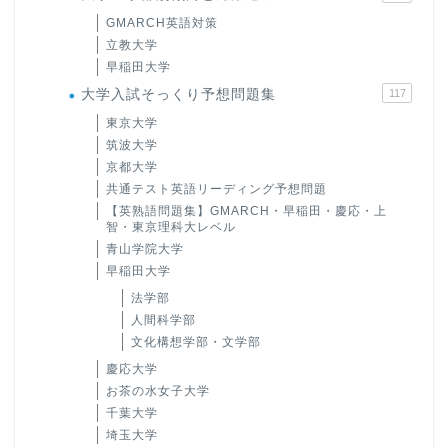
GMARCH英語対策
立教大学
早稲田大学
大学入試そっくり予想問題集
117
東京大学
筑波大学
京都大学
共通テスト英語リーディング予想問題
【英熟語問題集】GMARCH・早稲田・慶応・上
智・東京理科大レベル
青山学院大学
早稲田大学
法学部
人間科学部
文化構想学部・文学部
慶応大学
お茶の水女子大学
千葉大学
埼玉大学