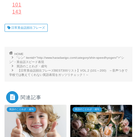
101
143
日常英会話頻出フレーズ
HOME
"シン" itemid="http://www.haradaeigo.com/category/shin-speedhyogen/">"シ
ン"・英会話スピード表現
英語のことわざ・成句
【日常英会話頻出フレーズBEST300リスト】VOL.2 (101～200) ～音声つきで
学校では教えてくれない英語表現をガッツリチェック！～
関連記事
英語のことわざ・成句
英語のことわざ・成句