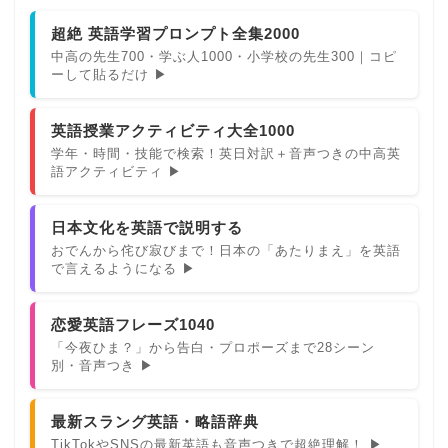
超絶 英語学習プロンプト全集2000
中高の先生700・学ぶ人1000・小学校の先生300｜コピ
ーして貼るだけ ▶
英語授業アクティビティ大全1000
学年・時間・技能で検索！英日対訳＋音声つきの中高英
語アクティビティ ▶
日本文化を英語で説明する
おでんから侘び寂びまで！日本の「あたりまえ」を英語
で言えるようになる ▶
恋愛英語フレーズ1040
「今夜ひま？」から告白・プロポーズまで28シーン
別・音声つき ▶
最新スラング英語・略語辞典
TikTokやSNSの最新英語も音声つきで超絶理解！ ▶