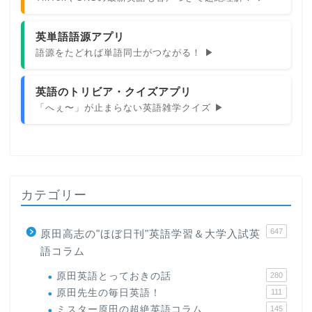
英単語語源アプリ
語源をたどれば単語同士がつながる！ ▶
英語のトリビア・クイズアプリ
「へぇ〜」が止まらない英語雑学クイズ ▶
カテゴリー
647
原田高志の"ほぼ日刊"英語学習＆大学入試英
語コラム
原田英語とっておきの話
280
原田先生の毎日英語！
111
ミスター原田の超絶英語コラム
145