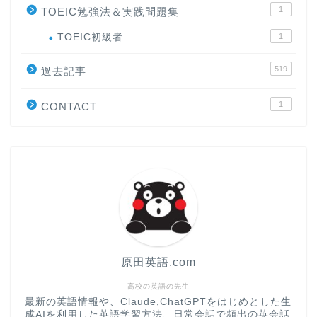
1
TOEIC勉強法＆実践問題集
ホーム
TOEIC初級者
1
519
原田高志の”ほぼ日刊”英語
過去記事
学習＆大学入試英語コラム
1
CONTACT
“シン”・英会話スピード表
現
大学入試英語対策講座
英語名言・格言・カッコい
い英語＆素敵な英文フレー
ズ集
原田英語.com
過去記事
高校の英語の先生
最新の英語情報や、Claude,ChatGPTをはじめとした生
成AIを利用した英語学習方法、日常会話で頻出の英会話