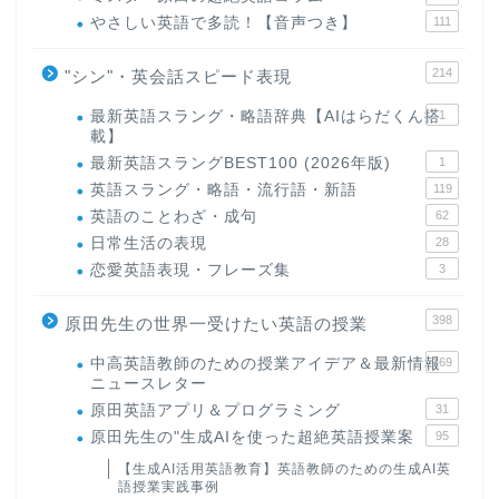
やさしい英語で多読！【音声つき】
111
214
"シン"・英会話スピード表現
最新英語スラング・略語辞典【AIはらだくん搭
1
載】
最新英語スラングBEST100 (2026年版)
1
英語スラング・略語・流行語・新語
119
英語のことわざ・成句
62
日常生活の表現
28
恋愛英語表現・フレーズ集
3
398
原田先生の世界一受けたい英語の授業
中高英語教師のための授業アイデア＆最新情報
169
ニュースレター
原田英語アプリ＆プログラミング
31
原田先生の"生成AIを使った超絶英語授業案
95
【生成AI活用英語教育】英語教師のための生成AI英
語授業実践事例