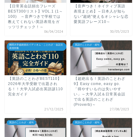
【日常英会話頻出フレーズ
【音声つき！ネイティブ英語
BEST300リスト】VOL.1 (1～
表現まとめ】～日本人が知ら
100) ～音声つきで学校では
ない"超絶"使えるオシャレな恋
教えてくれない英語表現をガ
愛英語フレーズ10～
ッツリチェック！～
06/04/2024
30/05/2023
難関大学超絶頻出イディオム・ことわざ・会話文
英語のことわざ・成句
表現特集
【英語のことわざBEST110】
【超絶出る！英語のことわざ
2026年大学受験で出題され
9】Easy come, easy go.
る！！大学入試必出英語諺110
「得やすいものは失いやす
完全ガイド
い」～大学入試＆日常英会話
で出る英語のことわざ
(Proverb)～
21/12/2025
27/08/2023
英語のことわざ・成句
英語のことわざ・成句