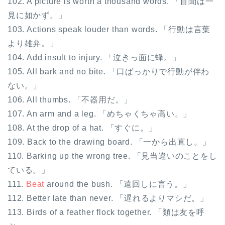
102. A picture is worth a thousand words. 「百聞は一
ヤ
見に如かず。」
ー
103. Actions speak louder than words. 「行動は言葉
より雄弁。」
104. Add insult to injury. 「泣きっ面に蜂。」
105. All bark and no bite. 「口ばっかりで行動が伴わ
ない。」
106. All thumbs. 「不器用だ。」
107. An arm and a leg. 「めちゃくちゃ高い。」
108. At the drop of a hat. 「すぐに。」
109. Back to the drawing board. 「一から出直し。」
110. Barking up the wrong tree. 「見当違いのことをし
ている。」
111.
Beat
around the bush. 「遠回しに言う。」
112. Better late than never. 「遅れるよりマシだ。」
113. Birds of a feather flock together. 「類は友を呼