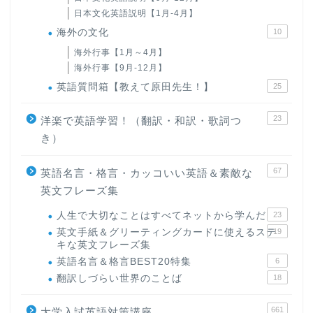
日本文化英語説明【1月-4月】
海外の文化
10
海外行事【1月～4月】
海外行事【9月-12月】
英語質問箱【教えて原田先生！】
25
23
洋楽で英語学習！（翻訳・和訳・歌詞つ
き）
67
英語名言・格言・カッコいい英語＆素敵な
英文フレーズ集
人生で大切なことはすべてネットから学んだ
23
英文手紙＆グリーティングカードに使えるステ
19
キな英文フレーズ集
英語名言＆格言BEST20特集
6
翻訳しづらい世界のことば
18
661
大学入試英語対策講座