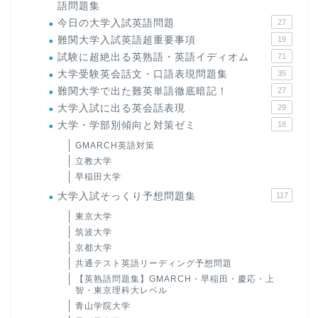
語問題集
今日の大学入試英語問題
27
難関大学入試英語超重要事項
19
試験に超絶出る英熟語・英語イディオム
71
大学受験英会話文・口語表現問題集
35
難関大学で出た難英単語徹底暗記！
27
大学入試に出る英会話表現
29
大学・学部別傾向と対策ゼミ
18
GMARCH英語対策
立教大学
早稲田大学
大学入試そっくり予想問題集
117
東京大学
筑波大学
京都大学
共通テスト英語リーディング予想問題
【英熟語問題集】GMARCH・早稲田・慶応・上
智・東京理科大レベル
青山学院大学