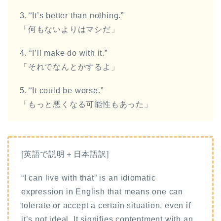
3. “It’s better than nothing.”
「何もないよりはマシだ」
4. “I’ll make do with it.”
「それでなんとかするよ」
5. “It could be worse.”
「もっと悪くなる可能性もあった」
[英語で説明＋日本語訳]
“I can live with that” is an idiomatic
expression in English that means one can
tolerate or accept a certain situation, even if
it’s not ideal. It signifies contentment with an