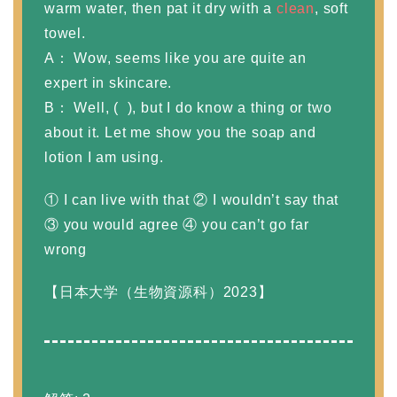
warm water, then pat it dry with a
clean
, soft
towel.
A： Wow, seems like you are quite an
expert in skincare.
B： Well, ( ), but I do know a thing or two
about it. Let me show you the soap and
lotion I am using.
① I can live with that ② I wouldn’t say that
③ you would agree ④ you can’t go far
wrong
【日本大学（生物資源科）2023】