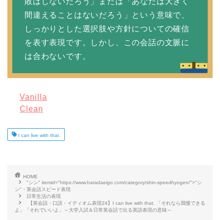
敗はしないだろう」または「あなたは大きく
間違えることはないだろう」という意味で、
しっかりとした選択肢や方針についての確信
を表す表現です。しかし、この会話の文脈に
は合わないです。
Vanilla
Clean
I can live with that.
HOME
"シン" itemid="https://www.haradaeigo.com/category/shin-speedhyogen/">"シ
ン"・英会話スピード表現
日常生活の表現
【英会話・口語・イディオム表現24】I can live with that. 「それなら我慢できる
よ」「それでいいよ」～大学入試＆日常英会話で出る英語表現の意味～