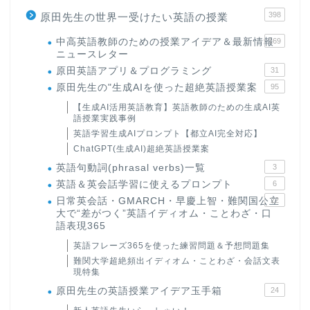
398
原田先生の世界一受けたい英語の授業
中高英語教師のための授業アイデア＆最新情報
169
ニュースレター
原田英語アプリ＆プログラミング
31
原田先生の"生成AIを使った超絶英語授業案
95
【生成AI活用英語教育】英語教師のための生成AI英
語授業実践事例
英語学習生成AIプロンプト【都立AI完全対応】
ChatGPT(生成AI)超絶英語授業案
英語句動詞(phrasal verbs)一覧
3
英語＆英会話学習に使えるプロンプト
6
日常英会話・GMARCH・早慶上智・難関国公立
22
大で“差がつく”英語イディオム・ことわざ・口
語表現365
英語フレーズ365を使った練習問題＆予想問題集
難関大学超絶頻出イディオム・ことわざ・会話文表
現特集
原田先生の英語授業アイデア玉手箱
24