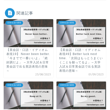
関連記事
日常生活の表現
日常生活の表現
【英会話・口語・イディオム
【英会話・口語・イディオム
表現19】 Never been better.
表現49】Better luck next
「今までで一番いいよ」「絶
time. 「次回はもっとうまくい
好調だよ」 ～大学入試＆日常
くことを願ってるよ」～大学
英会話で出る英語表現の意味
入試＆日常英会話で出る英語
～
表現の意味～
23/08/2023
01/09/2023
日常生活の表現
日常生活の表現