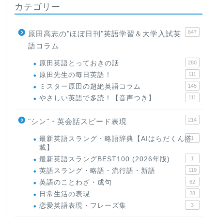
カテゴリー
647
原田高志の"ほぼ日刊"英語学習＆大学入試英
語コラム
原田英語とっておきの話
280
原田先生の毎日英語！
111
ミスター原田の超絶英語コラム
145
やさしい英語で多読！【音声つき】
111
214
"シン"・英会話スピード表現
最新英語スラング・略語辞典【AIはらだくん搭
1
載】
最新英語スラングBEST100 (2026年版)
1
英語スラング・略語・流行語・新語
119
英語のことわざ・成句
62
日常生活の表現
28
恋愛英語表現・フレーズ集
3