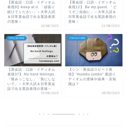
【英会話・口語・イディオム
【英会話・口語・イディオム
表現9】Keep at it. 「頑張り
表現12】 Be my guest. 「ど
続けてください」～大学入試
うぞご自由に」～大学入試＆
＆日常英会話で出る英語表現
日常英会話で出る英語表現の
の意味～
意味～
20/08/2023
22/08/2023
日常生活の表現
日常生活の表現
【英会話・口語・イディオム
【シン・英会話スピード表
表現37】 No hard feelings.
現】”mumbo jumbo” 英語イ
「恨みっこなし」「気にしな
ディオムの意味や由来・豆知
いで」～大学入試＆日常英会
識は？
話で出る英語表現の意味～
29/08/2023
05/05/2023