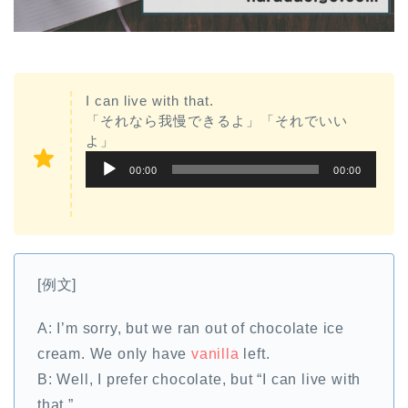
I can live with that.
「それなら我慢できるよ」「それでいい
よ」
音
00:00
00:00
声
プ
レ
ー
[例文]
ヤ
ー
A: I’m sorry, but we ran out of chocolate ice
cream. We only have
vanilla
left.
B: Well, I prefer chocolate, but “I can live with
that.”