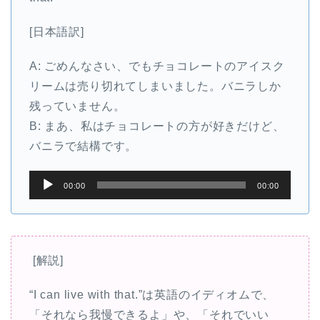
[日本語訳]
A: ごめんなさい、でもチョコレートのアイスク
リームは売り切れてしまいました。バニラしか
残っていません。
B: まあ、私はチョコレートの方が好きだけど、
バニラで結構です。
音
00:00
00:00
声
プ
レ
ー
[解説]
ヤ
“I can live with that.”は英語のイディオムで、
ー
「それなら我慢できるよ」や、「それでいい