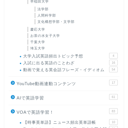
早稲田大学
法学部
人間科学部
文化構想学部・文学部
慶応大学
お茶の水女子大学
千葉大学
埼玉大学
大学入試英語頻出トピック予想
4
入試に出る英語のことわざ
16
動画で覚える英会話フレーズ・イディオム
54
17
YouTube動画連動コンテンツ
61
AIで英語学習
83
VOAで英語学習！
【時事英単語】ニュース頻出英単語帳
10