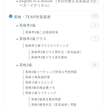
English in a minute （今日の使える英会話フレ
63
ーズ・イディオム）
173
英検・TEAP対策講座
英検準2級
2
英検準2級二次面接対策
英検準2級プラス
7
英検準２級プラスライティング
英検準2級プラス英作文（意見論述）
英検準2級プラス英文要約
英検2級
58
英検2級リーディング対策＆予想問題
英検２級面接対策
英検２級リスニング
英検2級合格必勝メモ
英検２級ライティング
英検2級英文要約問題
英検2級英作文（意見論述）問題