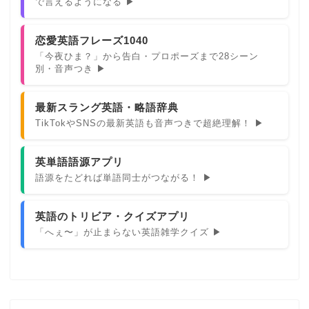
で言えるようになる ▶
恋愛英語フレーズ1040
「今夜ひま？」から告白・プロポーズまで28シーン
別・音声つき ▶
最新スラング英語・略語辞典
TikTokやSNSの最新英語も音声つきで超絶理解！ ▶
英単語語源アプリ
語源をたどれば単語同士がつながる！ ▶
英語のトリビア・クイズアプリ
「へぇ〜」が止まらない英語雑学クイズ ▶