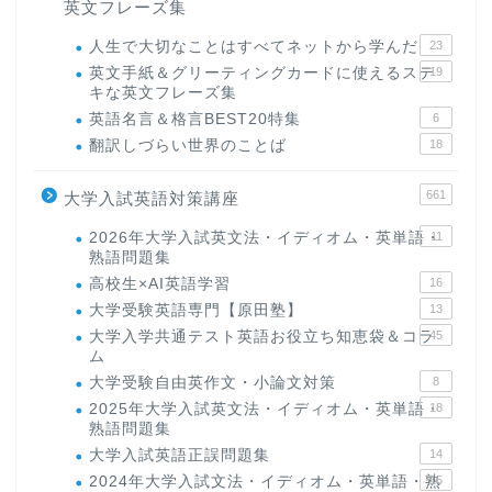
英文フレーズ集
人生で大切なことはすべてネットから学んだ
23
英文手紙＆グリーティングカードに使えるステ
19
キな英文フレーズ集
英語名言＆格言BEST20特集
6
翻訳しづらい世界のことば
18
661
大学入試英語対策講座
2026年大学入試英文法・イディオム・英単語・
11
熟語問題集
高校生×AI英語学習
16
大学受験英語専門【原田塾】
13
大学入学共通テスト英語お役立ち知恵袋＆コラ
45
ム
大学受験自由英作文・小論文対策
8
2025年大学入試英文法・イディオム・英単語・
18
熟語問題集
大学入試英語正誤問題集
14
2024年大学入試文法・イディオム・英単語・熟
15