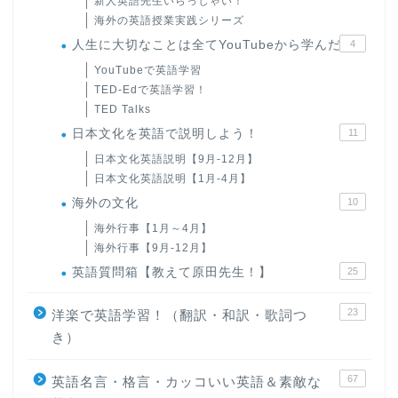
新人英語先生いらっしゃい！
海外の英語授業実践シリーズ
人生に大切なことは全てYouTubeから学んだ
4
YouTubeで英語学習
TED-Edで英語学習！
TED Talks
日本文化を英語で説明しよう！
11
日本文化英語説明【9月-12月】
日本文化英語説明【1月-4月】
海外の文化
10
海外行事【1月～4月】
海外行事【9月-12月】
英語質問箱【教えて原田先生！】
25
23
洋楽で英語学習！（翻訳・和訳・歌詞つ
き）
67
英語名言・格言・カッコいい英語＆素敵な