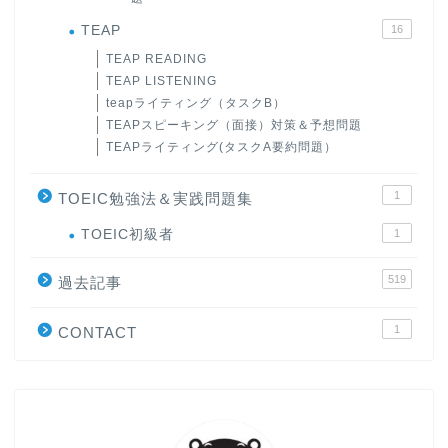
TEAP
16
TEAP READING
TEAP LISTENING
teapライティング（タスクB）
TEAPスピーキング（面接）対策＆予想問題
TEAPライティング(タスクA要約問題）
1
TOEIC勉強法＆実践問題集
ホーム
TOEIC初級者
1
519
原田高志の”ほぼ日刊”英語
過去記事
学習＆大学入試英語コラム
1
CONTACT
“シン”・英会話スピード表
現
大学入試英語対策講座