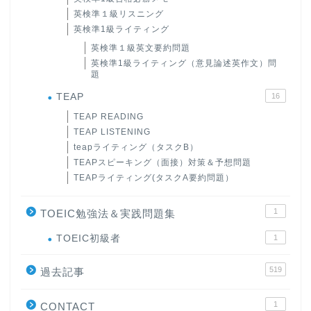
英検準１級リスニング
英検準1級ライティング
英検準１級英文要約問題
英検準1級ライティング（意見論述英作文）問
題
TEAP
16
TEAP READING
TEAP LISTENING
teapライティング（タスクB）
TEAPスピーキング（面接）対策＆予想問題
TEAPライティング(タスクA要約問題）
1
TOEIC勉強法＆実践問題集
ホーム
TOEIC初級者
1
519
原田高志の”ほぼ日刊”英語
過去記事
学習＆大学入試英語コラム
1
CONTACT