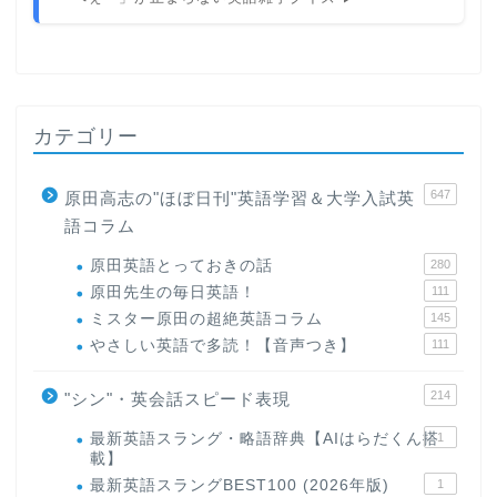
カテゴリー
647
原田高志の"ほぼ日刊"英語学習＆大学入試英
語コラム
原田英語とっておきの話
280
原田先生の毎日英語！
111
ミスター原田の超絶英語コラム
145
やさしい英語で多読！【音声つき】
111
214
"シン"・英会話スピード表現
最新英語スラング・略語辞典【AIはらだくん搭
1
載】
最新英語スラングBEST100 (2026年版)
1