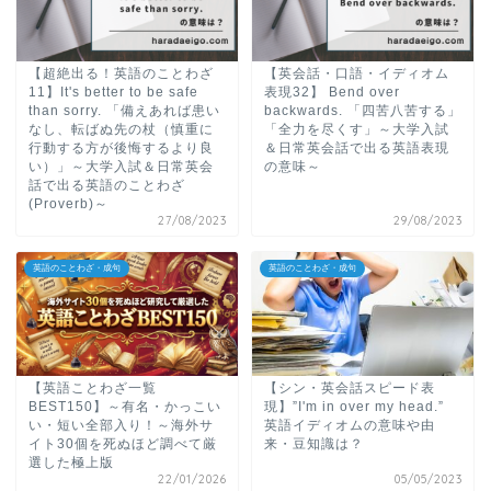
【超絶出る！英語のことわざ
【英会話・口語・イディオム
11】It's better to be safe
表現32】 Bend over
than sorry. 「備えあれば患い
backwards. 「四苦八苦する」
なし、転ばぬ先の杖（慎重に
「全力を尽くす」～大学入試
行動する方が後悔するより良
＆日常英会話で出る英語表現
い）」～大学入試＆日常英会
の意味～
話で出る英語のことわざ
(Proverb)～
27/08/2023
29/08/2023
英語のことわざ・成句
英語のことわざ・成句
【英語ことわざ一覧
【シン・英会話スピード表
BEST150】～有名・かっこい
現】”I'm in over my head.”
い・短い全部入り！～海外サ
英語イディオムの意味や由
イト30個を死ぬほど調べて厳
来・豆知識は？
選した極上版
22/01/2026
05/05/2023