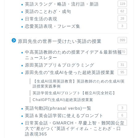
英語スラング・略語・流行語・新語
119
英語のことわざ・成句
62
日常生活の表現
28
恋愛英語表現・フレーズ集
3
399
原田先生の世界一受けたい英語の授業
中高英語教師のための授業アイデア＆最新情報
170
ニュースレター
原田英語アプリ＆プログラミング
31
原田先生の"生成AIを使った超絶英語授業案
95
【生成AI活用英語教育】英語教師のための生成AI英
語授業実践事例
英語学習生成AIプロンプト【都立AI完全対応】
ChatGPT(生成AI)超絶英語授業案
英語句動詞(phrasal verbs)一覧
3
英語＆英会話学習に使えるプロンプト
6
日常英会話・GMARCH・早慶上智・難関国公立
22
大で“差がつく”英語イディオム・ことわざ・口
語表現365