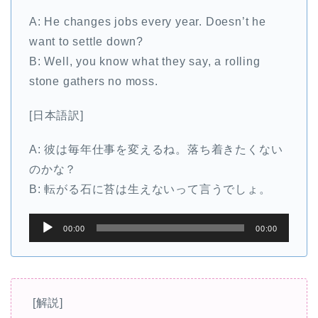
ー
A: He changes jobs every year. Doesn’t he
want to settle down?
B: Well, you know what they say, a rolling
stone gathers no moss.
[日本語訳]
A: 彼は毎年仕事を変えるね。落ち着きたくない
のかな？
B: 転がる石に苔は生えないって言うでしょ。
音
00:00
00:00
声
プ
レ
ー
[解説]