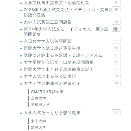
大学受験自由英作文・小論文対策
8
2025年大学入試英文法・イディオム・英単語・
18
熟語問題集
大学入試英語正誤問題集
14
2024年大学入試文法・イディオム・英単語・熟
15
語問題集
今日の大学入試英語問題
27
難関大学入試英語超重要事項
19
試験に超絶出る英熟語・英語イディオム
71
大学受験英会話文・口語表現問題集
35
難関大学で出た難英単語徹底暗記！
27
大学入試に出る英会話表現
29
大学・学部別傾向と対策ゼミ
18
GMARCH英語対策
立教大学
早稲田大学
大学入試そっくり予想問題集
117
東京大学
筑波大学