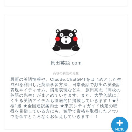
“シン”・英会話スピード表
現
大学入試英語対策講座
英語名言・格言・カッコい
い英語＆素敵な英文フレー
ズ集
原田英語.com
過去記事
高校の英語の先生
最新の英語情報や、Claude,ChatGPTをはじめとした生
成AIを利用した英語学習方法、日常会話で頻出の英会話
CONTACT
表現やイディオム、慣用表現などを、原田高志（高校の
英語の先生）がまとめていきます。また、大学入試によ
く出る英語アイテムも徹底的に掲載していきます！★英
検1級 ★全国通訳案内士 ★東京シティガイド検定の取
得を目指している方にも、独学で資格を取得したノウハ
ウを余すところなくお伝えしていきます！！
MENU