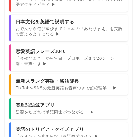
語アクティビティ ▶
日本文化を英語で説明する
おでんから侘び寂びまで！日本の「あたりまえ」を英語
で言えるようになる ▶
恋愛英語フレーズ1040
「今夜ひま？」から告白・プロポーズまで28シーン
別・音声つき ▶
最新スラング英語・略語辞典
TikTokやSNSの最新英語も音声つきで超絶理解！ ▶
英単語語源アプリ
語源をたどれば単語同士がつながる！ ▶
英語のトリビア・クイズアプリ
「へぇ〜」が止まらない英語雑学クイズ ▶