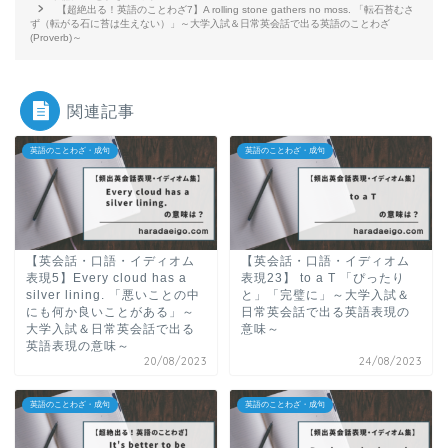
【超絶出る！英語のことわざ7】A rolling stone gathers no moss. 「転石苔むさ
ず（転がる石に苔は生えない）」～大学入試＆日常英会話で出る英語のことわざ
(Proverb)～
関連記事
英語のことわざ・成句
英語のことわざ・成句
【英会話・口語・イディオム
【英会話・口語・イディオム
表現5】Every cloud has a
表現23】 to a T 「ぴったり
silver lining. 「悪いことの中
と」「完璧に」～大学入試＆
にも何か良いことがある」～
日常英会話で出る英語表現の
大学入試＆日常英会話で出る
意味～
英語表現の意味～
20/08/2023
24/08/2023
英語のことわざ・成句
英語のことわざ・成句