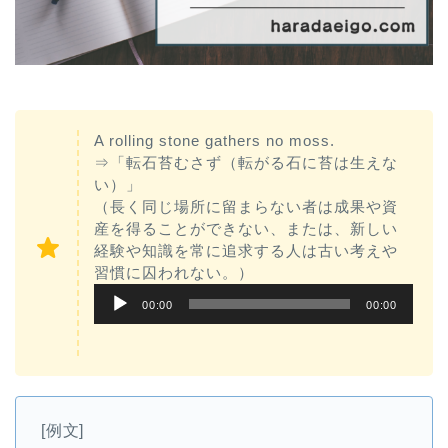
A rolling stone gathers no moss.
⇒「転石苔むさず（転がる石に苔は生えな
い）」
（長く同じ場所に留まらない者は成果や資
産を得ることができない、または、新しい
経験や知識を常に追求する人は古い考えや
習慣に囚われない。）
音
00:00
00:00
声
プ
レ
ー
[例文]
ヤ