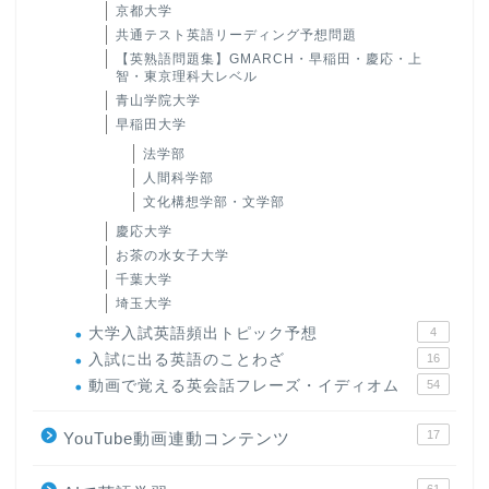
京都大学
共通テスト英語リーディング予想問題
【英熟語問題集】GMARCH・早稲田・慶応・上
智・東京理科大レベル
青山学院大学
早稲田大学
法学部
人間科学部
文化構想学部・文学部
慶応大学
お茶の水女子大学
千葉大学
埼玉大学
大学入試英語頻出トピック予想
4
入試に出る英語のことわざ
16
動画で覚える英会話フレーズ・イディオム
54
17
YouTube動画連動コンテンツ