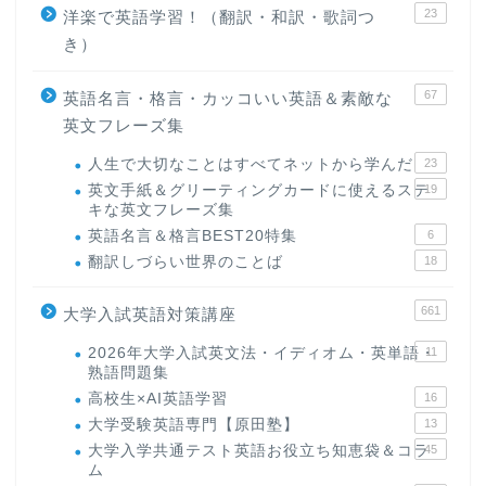
23
洋楽で英語学習！（翻訳・和訳・歌詞つ
き）
67
英語名言・格言・カッコいい英語＆素敵な
英文フレーズ集
人生で大切なことはすべてネットから学んだ
23
英文手紙＆グリーティングカードに使えるステ
19
キな英文フレーズ集
英語名言＆格言BEST20特集
6
翻訳しづらい世界のことば
18
661
大学入試英語対策講座
2026年大学入試英文法・イディオム・英単語・
11
熟語問題集
高校生×AI英語学習
16
大学受験英語専門【原田塾】
13
大学入学共通テスト英語お役立ち知恵袋＆コラ
45
ム