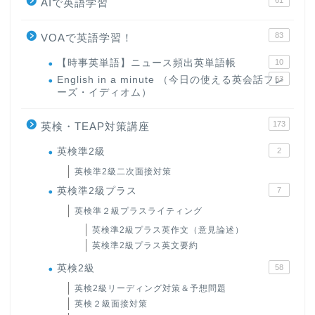
61
AIで英語学習
83
VOAで英語学習！
【時事英単語】ニュース頻出英単語帳
10
English in a minute （今日の使える英会話フレ
63
ーズ・イディオム）
173
英検・TEAP対策講座
英検準2級
2
英検準2級二次面接対策
英検準2級プラス
7
英検準２級プラスライティング
英検準2級プラス英作文（意見論述）
英検準2級プラス英文要約
英検2級
58
英検2級リーディング対策＆予想問題
英検２級面接対策