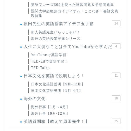
英語フレーズ365を使った練習問題＆予想問題集
難関大学超絶頻出イディオム・ことわざ・会話文表
現特集
原田先生の英語授業アイデア玉手箱
24
新人英語先生いらっしゃい！
海外の英語授業実践シリーズ
人生に大切なことは全てYouTubeから学んだ
4
YouTubeで英語学習
TED-Edで英語学習！
TED Talks
日本文化を英語で説明しよう！
11
日本文化英語説明【9月-12月】
日本文化英語説明【1月-4月】
海外の文化
10
海外行事【1月～4月】
海外行事【9月-12月】
英語質問箱【教えて原田先生！】
25