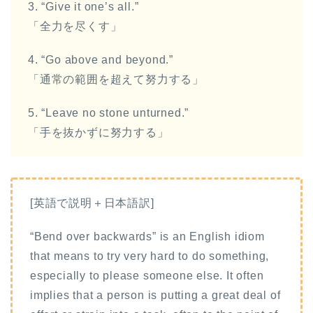
3. “Give it one’s all.”
「全力を尽くす」
4. “Go above and beyond.”
「通常の範囲を超えて努力する」
5. “Leave no stone unturned.”
「手を抜かずに努力する」
[英語で説明＋日本語訳]
“Bend over backwards” is an English idiom
that means to try very hard to do something,
especially to please someone else. It often
implies that a person is putting a great deal of