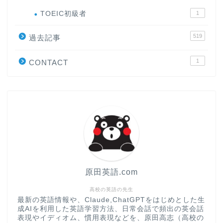
ホーム
TOEIC初級者
1
519
原田高志の”ほぼ日刊”英語
過去記事
学習＆大学入試英語コラム
1
CONTACT
“シン”・英会話スピード表
現
大学入試英語対策講座
英語名言・格言・カッコい
い英語＆素敵な英文フレー
ズ集
原田英語.com
過去記事
高校の英語の先生
最新の英語情報や、Claude,ChatGPTをはじめとした生
成AIを利用した英語学習方法、日常会話で頻出の英会話
CONTACT
表現やイディオム、慣用表現などを、原田高志（高校の