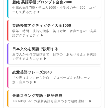
超絶 英語学習プロンプト全集2000
中高の先生700・学ぶ人1000・小学校の先生300｜コピ
ーして貼るだけ ▶
英語授業アクティビティ大全1000
学年・時間・技能で検索！英日対訳＋音声つきの中高英
語アクティビティ ▶
日本文化を英語で説明する
おでんから侘び寂びまで！日本の「あたりまえ」を英語
で言えるようになる ▶
恋愛英語フレーズ1040
「今夜ひま？」から告白・プロポーズまで28シーン
別・音声つき ▶
最新スラング英語・略語辞典
TikTokやSNSの最新英語も音声つきで超絶理解！ ▶