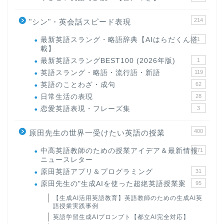
214
"シン"・英会話スピード表現
最新英語スラング・略語辞典【AIはらだくん搭
1
載】
最新英語スラングBEST100 (2026年版)
1
英語スラング・略語・流行語・新語
119
英語のことわざ・成句
62
日常生活の表現
28
恋愛英語表現・フレーズ集
3
400
原田先生の世界一受けたい英語の授業
中高英語教師のための授業アイデア＆最新情報
171
ニュースレター
原田英語アプリ＆プログラミング
31
原田先生の"生成AIを使った超絶英語授業案
95
【生成AI活用英語教育】英語教師のための生成AI英
語授業実践事例
英語学習生成AIプロンプト【都立AI完全対応】