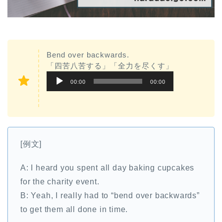
Bend over backwards.
「四苦八苦する」「全力を尽くす」
音
00:00
00:00
声
プ
レ
ー
[例文]
ヤ
ー
A: I heard you spent all day baking cupcakes
for the charity event.
B: Yeah, I really had to “bend over backwards”
to get them all done in time.