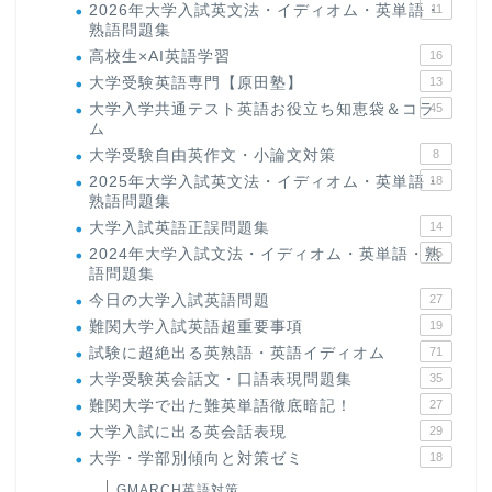
2026年大学入試英文法・イディオム・英単語・
11
熟語問題集
高校生×AI英語学習
16
大学受験英語専門【原田塾】
13
大学入学共通テスト英語お役立ち知恵袋＆コラ
45
ム
大学受験自由英作文・小論文対策
8
2025年大学入試英文法・イディオム・英単語・
18
熟語問題集
大学入試英語正誤問題集
14
2024年大学入試文法・イディオム・英単語・熟
15
語問題集
今日の大学入試英語問題
27
難関大学入試英語超重要事項
19
試験に超絶出る英熟語・英語イディオム
71
大学受験英会話文・口語表現問題集
35
難関大学で出た難英単語徹底暗記！
27
大学入試に出る英会話表現
29
大学・学部別傾向と対策ゼミ
18
GMARCH英語対策