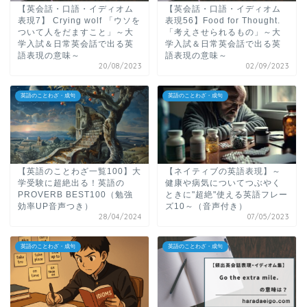
【英会話・口語・イディオム
【英会話・口語・イディオム
表現7】 Crying wolf 「ウソを
表現56】Food for Thought.
ついて人をだますこと」～大
「考えさせられるもの」～大
学入試＆日常英会話で出る英
学入試＆日常英会話で出る英
語表現の意味～
語表現の意味～
20/08/2023
02/09/2023
英語のことわざ・成句
英語のことわざ・成句
【英語のことわざ一覧100】大
【ネイティブの英語表現】～
学受験に超絶出る！英語の
健康や病気についてつぶやく
PROVERB BEST100（勉強
ときに"超絶"使える英語フレー
効率UP音声つき）
ズ10～（音声付き）
28/04/2024
07/05/2023
英語のことわざ・成句
英語のことわざ・成句