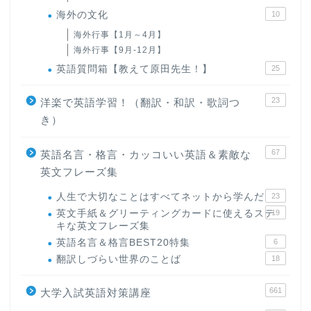
海外の文化
10
海外行事【1月～4月】
海外行事【9月-12月】
英語質問箱【教えて原田先生！】
25
23
洋楽で英語学習！（翻訳・和訳・歌詞つ
き）
67
英語名言・格言・カッコいい英語＆素敵な
英文フレーズ集
人生で大切なことはすべてネットから学んだ
23
英文手紙＆グリーティングカードに使えるステ
19
キな英文フレーズ集
英語名言＆格言BEST20特集
6
翻訳しづらい世界のことば
18
661
大学入試英語対策講座