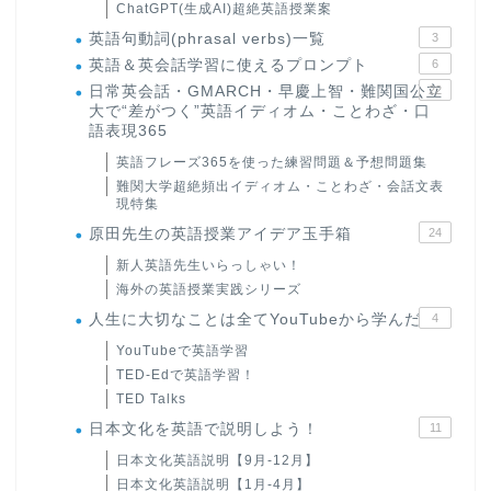
ChatGPT(生成AI)超絶英語授業案
英語句動詞(phrasal verbs)一覧
3
英語＆英会話学習に使えるプロンプト
6
日常英会話・GMARCH・早慶上智・難関国公立
22
大で“差がつく”英語イディオム・ことわざ・口
語表現365
英語フレーズ365を使った練習問題＆予想問題集
難関大学超絶頻出イディオム・ことわざ・会話文表
現特集
原田先生の英語授業アイデア玉手箱
24
新人英語先生いらっしゃい！
海外の英語授業実践シリーズ
人生に大切なことは全てYouTubeから学んだ
4
YouTubeで英語学習
TED-Edで英語学習！
TED Talks
日本文化を英語で説明しよう！
11
日本文化英語説明【9月-12月】
日本文化英語説明【1月-4月】