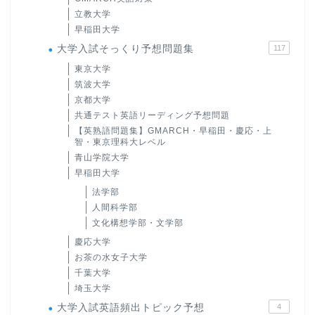
立教大学
早稲田大学
大学入試そっくり予想問題集
117
東京大学
筑波大学
京都大学
共通テスト英語リーディング予想問題
【英熟語問題集】GMARCH・早稲田・慶応・上
智・東京理科大レベル
青山学院大学
早稲田大学
法学部
人間科学部
文化構想学部・文学部
慶応大学
お茶の水女子大学
千葉大学
埼玉大学
大学入試英語頻出トピック予想
4