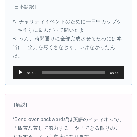
[日本語訳]
A: チャリティイベントのために一日中カップケ
ーキ作りに励んだって聞いたよ。
B: うん、時間通りに全部完成させるためには本
当に「全力を尽くさなきゃ」いけなかったん
だ。
音
00:00
00:00
声
プ
レ
ー
[解説]
ヤ
“Bend over backwards”は英語のイディオムで、
ー
「四苦八苦して努力する」や「できる限りのこ
とをする」という意味になります。