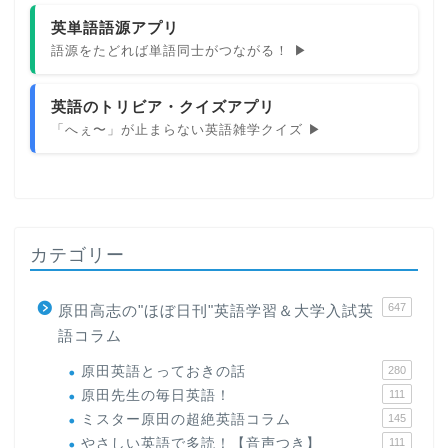
英単語語源アプリ
語源をたどれば単語同士がつながる！ ▶
英語のトリビア・クイズアプリ
「へぇ〜」が止まらない英語雑学クイズ ▶
カテゴリー
647
原田高志の"ほぼ日刊"英語学習＆大学入試英
語コラム
原田英語とっておきの話
280
原田先生の毎日英語！
111
ミスター原田の超絶英語コラム
145
やさしい英語で多読！【音声つき】
111