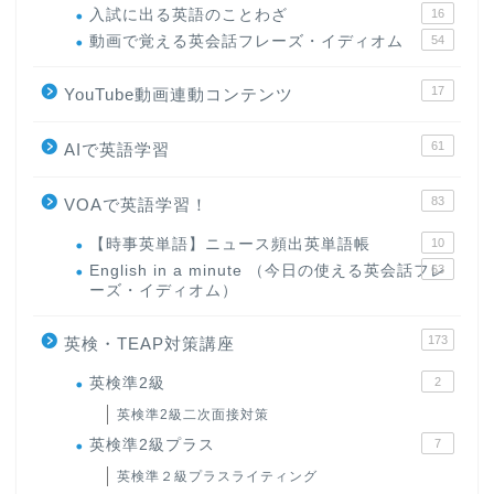
入試に出る英語のことわざ
16
動画で覚える英会話フレーズ・イディオム
54
17
YouTube動画連動コンテンツ
61
AIで英語学習
83
VOAで英語学習！
【時事英単語】ニュース頻出英単語帳
10
English in a minute （今日の使える英会話フレ
63
ーズ・イディオム）
173
英検・TEAP対策講座
英検準2級
2
英検準2級二次面接対策
英検準2級プラス
7
英検準２級プラスライティング