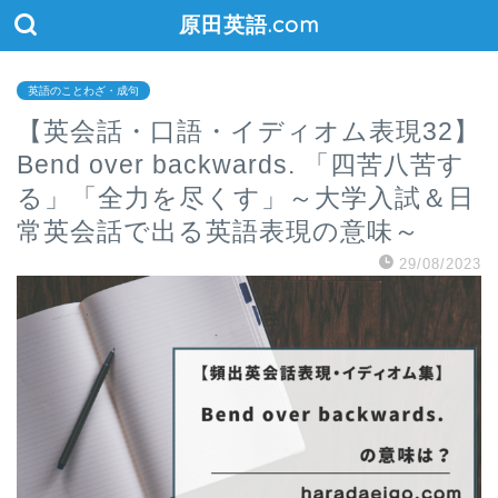
原田英語.com
英語のことわざ・成句
【英会話・口語・イディオム表現32】
Bend over backwards. 「四苦八苦す
る」「全力を尽くす」～大学入試＆日
常英会話で出る英語表現の意味～
29/08/2023