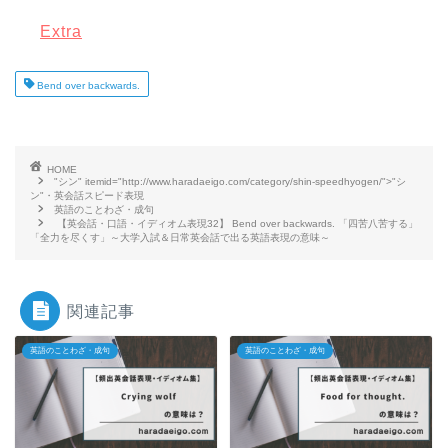
Extra
Bend over backwards.
HOME
"シン" itemid="http://www.haradaeigo.com/category/shin-speedhyogen/">"シ
ン"・英会話スピード表現
英語のことわざ・成句
【英会話・口語・イディオム表現32】 Bend over backwards. 「四苦八苦する」
「全力を尽くす」～大学入試＆日常英会話で出る英語表現の意味～
関連記事
英語のことわざ・成句
英語のことわざ・成句