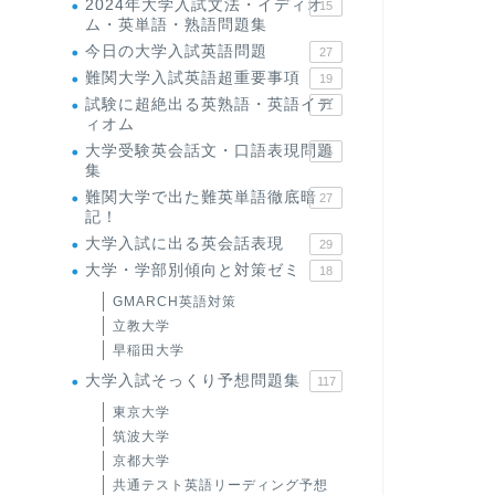
2024年大学入試文法・イディオ
15
ム・英単語・熟語問題集
今日の大学入試英語問題
27
難関大学入試英語超重要事項
19
試験に超絶出る英熟語・英語イデ
71
ィオム
大学受験英会話文・口語表現問題
35
集
難関大学で出た難英単語徹底暗
27
記！
大学入試に出る英会話表現
29
大学・学部別傾向と対策ゼミ
18
GMARCH英語対策
立教大学
早稲田大学
大学入試そっくり予想問題集
117
東京大学
筑波大学
京都大学
共通テスト英語リーディング予想