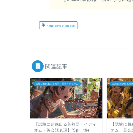
In the blink of an eye
関連記事
試験に超絶出る英熟語・英語イディオム
試験に超絶出る英
【試験に超絶出る英熟語・イディ
【試験に超
オム・英会話表現】”Spill the
オム・英会