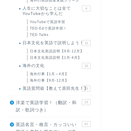
海外の英語授業実践シリーズ
人生に大切なことは全て
4
YouTubeから学んだ
YouTubeで英語学習
TED-Edで英語学習！
TED Talks
日本文化を英語で説明しよう！
11
日本文化英語説明【9月-12月】
日本文化英語説明【1月-4月】
海外の文化
10
海外行事【1月～4月】
海外行事【9月-12月】
英語質問箱【教えて原田先生！】
25
洋楽で英語学習！（翻訳・和
23
訳・歌詞つき）
英語名言・格言・カッコいい
67