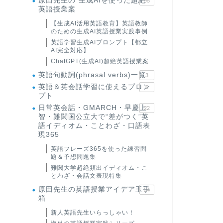
原田先生の"生成AIを使った超絶
95
英語授業案
【生成AI活用英語教育】英語教師
のための生成AI英語授業実践事例
英語学習生成AIプロンプト【都立
AI完全対応】
ChatGPT(生成AI)超絶英語授業案
英語句動詞(phrasal verbs)一覧
3
英語＆英会話学習に使えるプロン
6
プト
日常英会話・GMARCH・早慶上
22
智・難関国公立大で“差がつく”英
語イディオム・ことわざ・口語表
現365
英語フレーズ365を使った練習問
題＆予想問題集
難関大学超絶頻出イディオム・こ
とわざ・会話文表現特集
原田先生の英語授業アイデア玉手
24
箱
新人英語先生いらっしゃい！