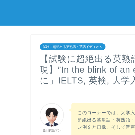
試験に超絶出る英熟語・英語イディオム
【試験に超絶出る英熟
現】”In the blink 
に」IELTS, 英検, 
このコーナーでは、大学入試や
超絶出る英単語・英熟語
ン例文と画像、そして音
原田英語マン