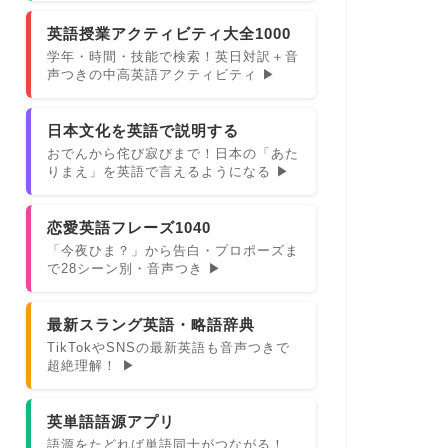
英語授業アクティビティ大全1000
学年・時間・技能で検索！英日対訳＋音
声つきの中高英語アクティビティ ▶
日本文化を英語で説明する
おでんから侘び寂びまで！日本の「あた
りまえ」を英語で言えるようになる ▶
恋愛英語フレーズ1040
「今夜ひま？」から告白・プロポーズま
で28シーン別・音声つき ▶
最新スラング英語・略語辞典
TikTokやSNSの最新英語も音声つきで
超絶理解！ ▶
英単語語源アプリ
語源をたどれば単語同士がつながる！