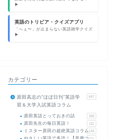
▶
英語のトリビア・クイズアプリ
「へぇ〜」が止まらない英語雑学クイズ
▶
カテゴリー
原田高志の"ほぼ日刊"英語学
647
習＆大学入試英語コラム
原田英語とっておきの話
280
原田先生の毎日英語！
111
ミスター原田の超絶英語コラム
145
やさしい英語で多読！【音声つ
111