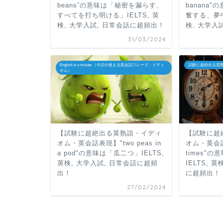
beans”の意味は「秘密を漏らす、
banana
すべてを打ち明ける」IELTS, 英
奮する、夢中
検, 大学入試, 日常会話に超頻出！
検, 大学入
31/03/2024
English in a minute （今日の使える英会話フレーズ・イディ
試験に超絶出る英
オム）
【試験に超絶出る英熟語・イディ
【試験に超
オム・英会話表現】"two peas in
オム・英会話表
a pod"の意味は「瓜二つ」IELTS,
times"
英検, 大学入試, 日常会話に超頻
IELTS, 
出！
に超頻出！
27/02/2024