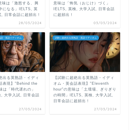
"の意味は「激怒する、興
意味は「怖気（おじけ）づく」
になる」IELTS, 英
IELTS, 英検, 大学入試, 日常会話
試, 日常会話に超頻出！
に超頻出！
28/03/2024
03/03/2024
熟語・英語イディオム
試験に超絶出る英熟語・英語イディオム
絶出る英熟語・イディ
【試験に超絶出る英熟語・イディ
現】"Behind the
オム・英会話表現】"Eleventh
の意味は「時代遅れの」
hour"の意味は「土壇場、ぎりぎり
英検, 大学入試, 日常会話
の時間」IELTS, 英検, 大学入試,
日常会話に超頻出！
27/03/2024
27/03/2024