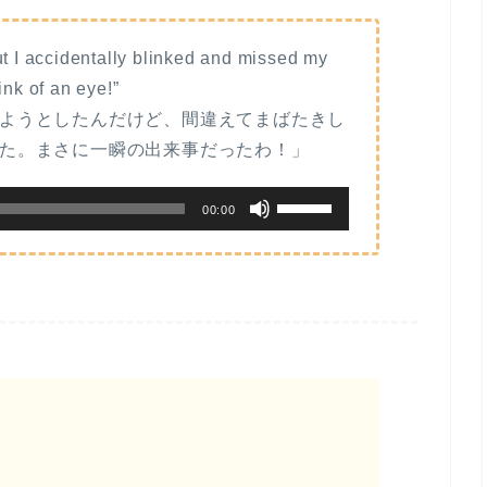
ut I accidentally blinked and missed my
ink of an eye!”
ようとしたんだけど、間違えてまばたきし
た。まさに一瞬の出来事だったわ！」
ボ
00:00
リ
ュ
ー
ム
調
節
に
は
上