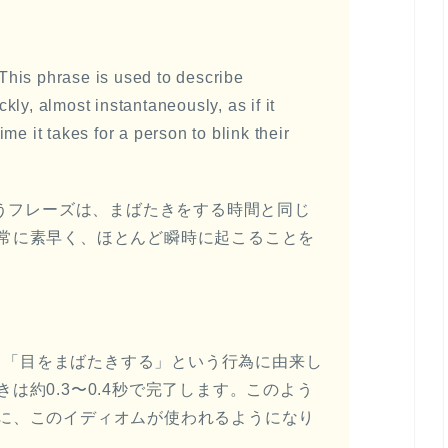
下
矢
印
– This phrase is used to describe
キ
ly, almost instantaneously, as if it
ー
me it takes for a person to blink their
を
使
 eye」というフレーズは、まばたきをする時間と同じ
っ
常に素早く、ほとんど瞬時に起こることを
て
く
だ
さ
い。
ye”の語源は、「目をまばたきする」という行為に由来し
は約0.3〜0.4秒で完了します。このよう
に、このイディオムが使われるようになり