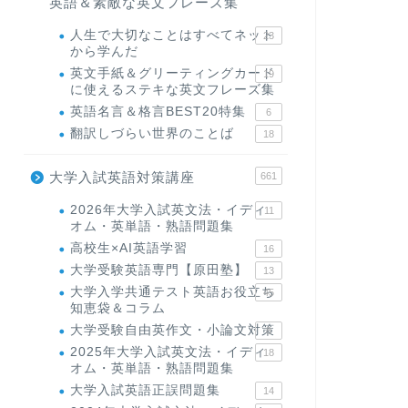
英語＆素敵な英文フレーズ集
人生で大切なことはすべてネット
23
から学んだ
英文手紙＆グリーティングカード
19
に使えるステキな英文フレーズ集
英語名言＆格言BEST20特集
6
翻訳しづらい世界のことば
18
大学入試英語対策講座
661
2026年大学入試英文法・イディ
11
オム・英単語・熟語問題集
高校生×AI英語学習
16
大学受験英語専門【原田塾】
13
大学入学共通テスト英語お役立ち
45
知恵袋＆コラム
大学受験自由英作文・小論文対策
8
2025年大学入試英文法・イディ
18
オム・英単語・熟語問題集
大学入試英語正誤問題集
14