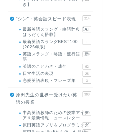
き】
"シン"・英会話スピード表現
214
最新英語スラング・略語辞典【AI
1
はらだくん搭載】
最新英語スラングBEST100
1
(2026年版)
英語スラング・略語・流行語・新
119
語
英語のことわざ・成句
62
日常生活の表現
28
恋愛英語表現・フレーズ集
3
原田先生の世界一受けたい英
398
語の授業
中高英語教師のための授業アイデ
169
ア＆最新情報ニュースレター
原田英語アプリ＆プログラミング
31