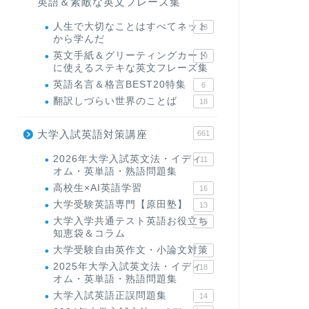
英語＆素敵な英文フレーズ集
人生で大切なことはすべてネット
23
から学んだ
英文手紙＆グリーティングカード
19
に使えるステキな英文フレーズ集
英語名言＆格言BEST20特集
6
翻訳しづらい世界のことば
18
大学入試英語対策講座
661
2026年大学入試英文法・イディ
11
オム・英単語・熟語問題集
高校生×AI英語学習
16
大学受験英語専門【原田塾】
13
大学入学共通テスト英語お役立ち
45
知恵袋＆コラム
大学受験自由英作文・小論文対策
8
2025年大学入試英文法・イディ
18
オム・英単語・熟語問題集
大学入試英語正誤問題集
14