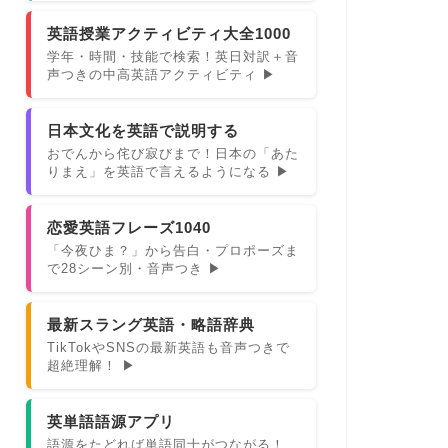
英語授業アクティビティ大全1000
学年・時間・技能で検索！英日対訳＋音
声つきの中高英語アクティビティ ▶
日本文化を英語で説明する
おでんから侘び寂びまで！日本の「あた
りまえ」を英語で言えるようになる ▶
恋愛英語フレーズ1040
「今夜ひま？」から告白・プロポーズま
で28シーン別・音声つき ▶
最新スラング英語・略語辞典
TikTokやSNSの最新英語も音声つきで
超絶理解！ ▶
英単語語源アプリ
語源をたどれば単語同士がつながる！