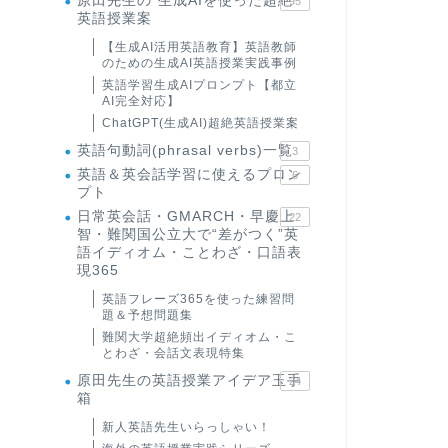
原田先生の"生成AIを使った超絶
95
英語授業案
【生成AI活用英語教育】英語教師
のための生成AI英語授業実践事例
英語学習生成AIプロンプト【都立
AI完全対応】
ChatGPT(生成AI)超絶英語授業案
英語句動詞(phrasal verbs)一覧
3
英語＆英会話学習に使えるプロン
6
プト
日常英会話・GMARCH・早慶上
22
智・難関国公立大で“差がつく”英
語イディオム・ことわざ・口語表
現365
英語フレーズ365を使った練習問
題＆予想問題集
難関大学超絶頻出イディオム・こ
とわざ・会話文表現特集
原田先生の英語授業アイデア玉手
24
箱
新人英語先生いらっしゃい！