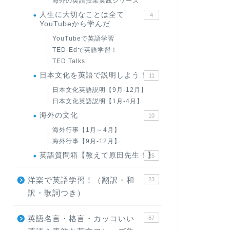
海外の英語授業実践シリーズ
人生に大切なことは全て
4
YouTubeから学んだ
YouTubeで英語学習
TED-Edで英語学習！
TED Talks
日本文化を英語で説明しよう！
11
日本文化英語説明【9月-12月】
日本文化英語説明【1月-4月】
海外の文化
10
海外行事【1月～4月】
海外行事【9月-12月】
英語質問箱【教えて原田先生！】
25
洋楽で英語学習！（翻訳・和
23
訳・歌詞つき）
英語名言・格言・カッコいい
67