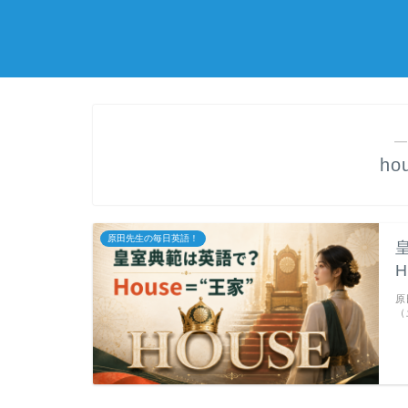
―
ho
原田先生の毎日英語！
皇
原
（