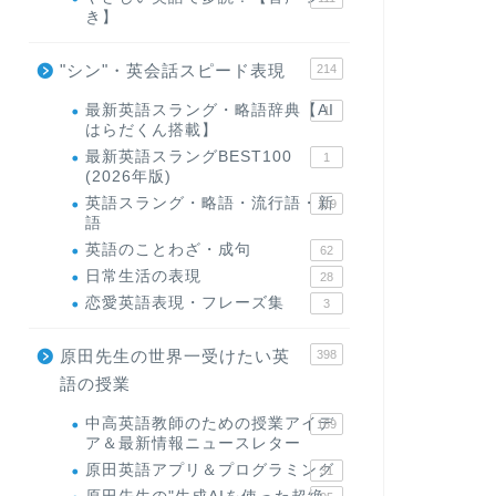
き】
"シン"・英会話スピード表現
214
最新英語スラング・略語辞典【AI
1
はらだくん搭載】
最新英語スラングBEST100
1
(2026年版)
英語スラング・略語・流行語・新
119
語
英語のことわざ・成句
62
日常生活の表現
28
恋愛英語表現・フレーズ集
3
原田先生の世界一受けたい英
398
語の授業
中高英語教師のための授業アイデ
169
ア＆最新情報ニュースレター
原田英語アプリ＆プログラミング
31