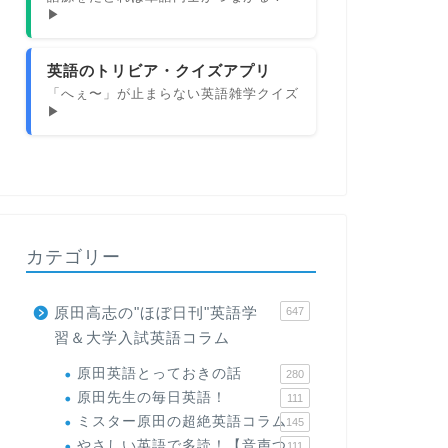
▶
英語のトリビア・クイズアプリ
「へぇ〜」が止まらない英語雑学クイズ
▶
カテゴリー
原田高志の"ほぼ日刊"英語学
647
習＆大学入試英語コラム
原田英語とっておきの話
280
原田先生の毎日英語！
111
ミスター原田の超絶英語コラム
145
やさしい英語で多読！【音声つ
111