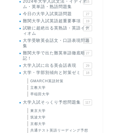
2024年大学入試文法・イディオ
15
ム・英単語・熟語問題集
今日の大学入試英語問題
27
難関大学入試英語超重要事項
19
試験に超絶出る英熟語・英語イデ
71
ィオム
大学受験英会話文・口語表現問題
35
集
難関大学で出た難英単語徹底暗
27
記！
大学入試に出る英会話表現
29
大学・学部別傾向と対策ゼミ
18
GMARCH英語対策
立教大学
早稲田大学
大学入試そっくり予想問題集
117
東京大学
筑波大学
京都大学
共通テスト英語リーディング予想