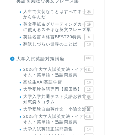
英語＆素敵な英文フレーズ集
人生で大切なことはすべてネット
23
から学んだ
英文手紙＆グリーティングカード
19
に使えるステキな英文フレーズ集
英語名言＆格言BEST20特集
6
翻訳しづらい世界のことば
18
大学入試英語対策講座
661
2026年大学入試英文法・イディ
11
オム・英単語・熟語問題集
高校生×AI英語学習
16
大学受験英語専門【原田塾】
13
大学入学共通テスト英語お役立ち
45
知恵袋＆コラム
大学受験自由英作文・小論文対策
8
2025年大学入試英文法・イディ
18
オム・英単語・熟語問題集
大学入試英語正誤問題集
14