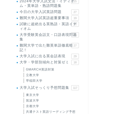
2024年大学入試文法・イディオ
15
ム・英単語・熟語問題集
今日の大学入試英語問題
27
難関大学入試英語超重要事項
19
試験に超絶出る英熟語・英語イデ
71
ィオム
大学受験英会話文・口語表現問題
35
集
難関大学で出た難英単語徹底暗
27
記！
大学入試に出る英会話表現
29
大学・学部別傾向と対策ゼミ
18
GMARCH英語対策
立教大学
早稲田大学
大学入試そっくり予想問題集
117
東京大学
筑波大学
京都大学
共通テスト英語リーディング予想