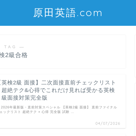
原田英語.com
 TAG ―
検2級合格
【英検2級 面接】二次面接直前チェックリスト
｜超絶テク&心得でこれだけ見れば受かる英検
２級面接対策完全版
2026年最新版・直前対策スペシャル 【英検2級 面接】 直前ファイナル
ェックリスト 超絶テク × 心得 完全版 試験 …
04/07/2026