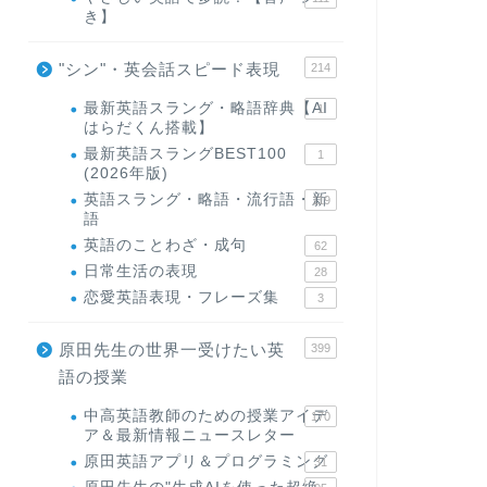
き】
"シン"・英会話スピード表現
214
最新英語スラング・略語辞典【AI
1
はらだくん搭載】
最新英語スラングBEST100
1
(2026年版)
英語スラング・略語・流行語・新
119
語
英語のことわざ・成句
62
日常生活の表現
28
恋愛英語表現・フレーズ集
3
原田先生の世界一受けたい英
399
語の授業
中高英語教師のための授業アイデ
170
ア＆最新情報ニュースレター
原田英語アプリ＆プログラミング
31