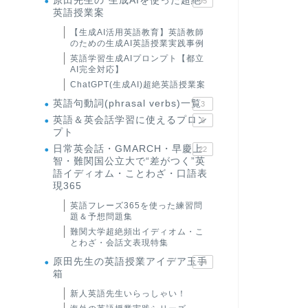
原田先生の"生成AIを使った超絶
95
英語授業案
【生成AI活用英語教育】英語教師
のための生成AI英語授業実践事例
英語学習生成AIプロンプト【都立
AI完全対応】
ChatGPT(生成AI)超絶英語授業案
英語句動詞(phrasal verbs)一覧
3
英語＆英会話学習に使えるプロン
6
プト
日常英会話・GMARCH・早慶上
22
智・難関国公立大で“差がつく”英
語イディオム・ことわざ・口語表
現365
英語フレーズ365を使った練習問
題＆予想問題集
難関大学超絶頻出イディオム・こ
とわざ・会話文表現特集
原田先生の英語授業アイデア玉手
24
箱
新人英語先生いらっしゃい！