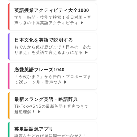
英語授業アクティビティ大全1000
学年・時間・技能で検索！英日対訳＋音
声つきの中高英語アクティビティ ▶
日本文化を英語で説明する
おでんから侘び寂びまで！日本の「あた
りまえ」を英語で言えるようになる ▶
恋愛英語フレーズ1040
「今夜ひま？」から告白・プロポーズま
で28シーン別・音声つき ▶
最新スラング英語・略語辞典
TikTokやSNSの最新英語も音声つきで
超絶理解！ ▶
英単語語源アプリ
語源をたどれば単語同士がつながる！