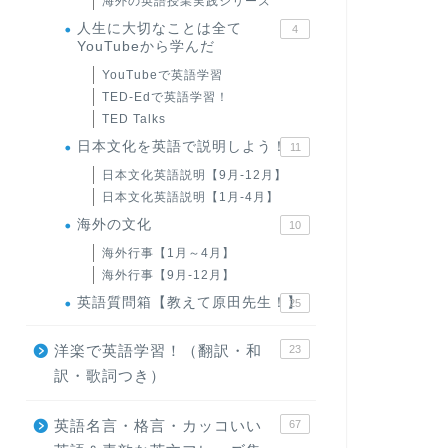
海外の英語授業実践シリーズ
人生に大切なことは全て
4
YouTubeから学んだ
YouTubeで英語学習
TED-Edで英語学習！
TED Talks
日本文化を英語で説明しよう！
11
日本文化英語説明【9月-12月】
日本文化英語説明【1月-4月】
海外の文化
10
海外行事【1月～4月】
海外行事【9月-12月】
英語質問箱【教えて原田先生！】
25
洋楽で英語学習！（翻訳・和
23
訳・歌詞つき）
英語名言・格言・カッコいい
67