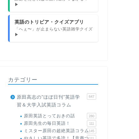
▶
英語のトリビア・クイズアプリ
「へぇ〜」が止まらない英語雑学クイズ
▶
カテゴリー
原田高志の"ほぼ日刊"英語学
647
習＆大学入試英語コラム
原田英語とっておきの話
280
原田先生の毎日英語！
111
ミスター原田の超絶英語コラム
145
やさしい英語で多読！【音声つ
111