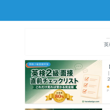
―
英
英検２級面接対策
チ