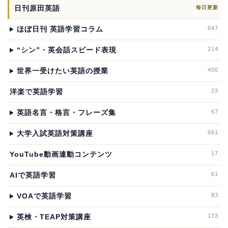
日刊原田英語
毎日更新
647
ほぼ日刊 英語学習コラム
214
“シン”・英会話スピード表現
400
世界一受けたい英語の授業
23
洋楽で英語学習
67
英語名言・格言・フレーズ集
661
大学入試英語対策講座
17
YouTube動画連動コンテンツ
61
AIで英語学習
83
VOAで英語学習
173
英検・TEAP対策講座