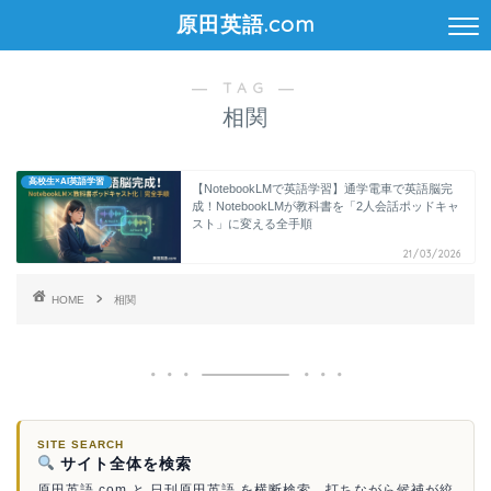
原田英語.com
― TAG ―
相関
高校生×AI英語学習
【NotebookLMで英語学習】通学電車で英語脳完
成！NotebookLMが教科書を「2人会話ポッドキャ
スト」に変える全手順
21/03/2026
HOME
相関
SITE SEARCH
サイト全体を検索
原田英語.com と 日刊原田英語 を横断検索。打ちながら候補が絞