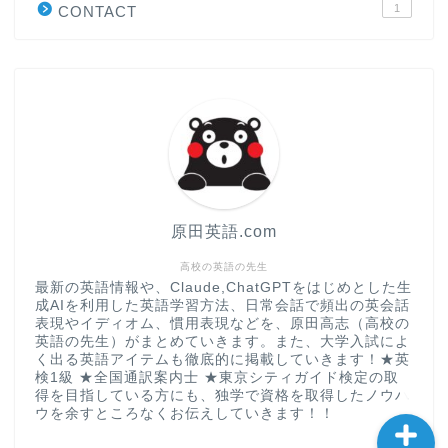
1
CONTACT
“シン”・英会話スピード表
現
大学入試英語対策講座
英語名言・格言・カッコい
い英語＆素敵な英文フレー
ズ集
原田英語.com
過去記事
高校の英語の先生
最新の英語情報や、Claude,ChatGPTをはじめとした生
成AIを利用した英語学習方法、日常会話で頻出の英会話
CONTACT
表現やイディオム、慣用表現などを、原田高志（高校の
英語の先生）がまとめていきます。また、大学入試によ
く出る英語アイテムも徹底的に掲載していきます！★英
検1級 ★全国通訳案内士 ★東京シティガイド検定の取
得を目指している方にも、独学で資格を取得したノウハ
ウを余すところなくお伝えしていきます！！