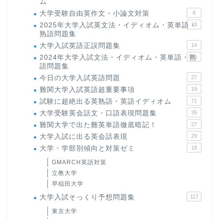
ム
大学受験自由英作文・小論文対策
8
2025年大学入試英文法・イディオム・英単語・
18
熟語問題集
大学入試英語正誤問題集
14
2024年大学入試文法・イディオム・英単語・熟
15
語問題集
今日の大学入試英語問題
27
難関大学入試英語超重要事項
19
試験に超絶出る英熟語・英語イディオム
71
大学受験英会話文・口語表現問題集
35
難関大学で出た難英単語徹底暗記！
27
大学入試に出る英会話表現
29
大学・学部別傾向と対策ゼミ
18
GMARCH英語対策
立教大学
早稲田大学
大学入試そっくり予想問題集
117
東京大学