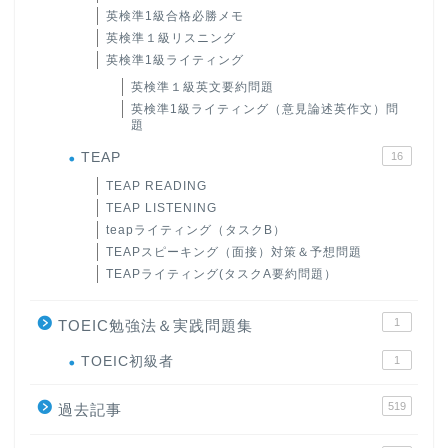
英検準1級合格必勝メモ
英検準１級リスニング
英検準1級ライティング
英検準１級英文要約問題
英検準1級ライティング（意見論述英作文）問
題
TEAP
16
TEAP READING
TEAP LISTENING
teapライティング（タスクB）
TEAPスピーキング（面接）対策＆予想問題
TEAPライティング(タスクA要約問題）
1
TOEIC勉強法＆実践問題集
ホーム
TOEIC初級者
1
519
原田高志の”ほぼ日刊”英語
過去記事
学習＆大学入試英語コラム