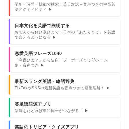
学年・時間・技能で検索！英日対訳＋音声つきの中高英
語アクティビティ ▶
日本文化を英語で説明する
おでんから侘び寂びまで！日本の「あたりまえ」を英語
で言えるようになる ▶
恋愛英語フレーズ1040
「今夜ひま？」から告白・プロポーズまで28シーン
別・音声つき ▶
最新スラング英語・略語辞典
TikTokやSNSの最新英語も音声つきで超絶理解！ ▶
英単語語源アプリ
語源をたどれば単語同士がつながる！ ▶
英語のトリビア・クイズアプリ