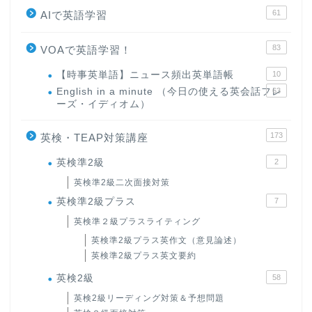
61
AIで英語学習
83
VOAで英語学習！
【時事英単語】ニュース頻出英単語帳
10
English in a minute （今日の使える英会話フレ
63
ーズ・イディオム）
173
英検・TEAP対策講座
英検準2級
2
英検準2級二次面接対策
英検準2級プラス
7
英検準２級プラスライティング
英検準2級プラス英作文（意見論述）
英検準2級プラス英文要約
英検2級
58
英検2級リーディング対策＆予想問題