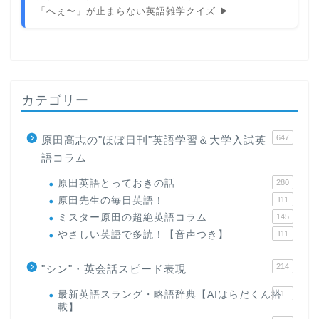
「へぇ〜」が止まらない英語雑学クイズ ▶
カテゴリー
647
原田高志の"ほぼ日刊"英語学習＆大学入試英
語コラム
原田英語とっておきの話
280
原田先生の毎日英語！
111
ミスター原田の超絶英語コラム
145
やさしい英語で多読！【音声つき】
111
214
"シン"・英会話スピード表現
最新英語スラング・略語辞典【AIはらだくん搭
1
載】