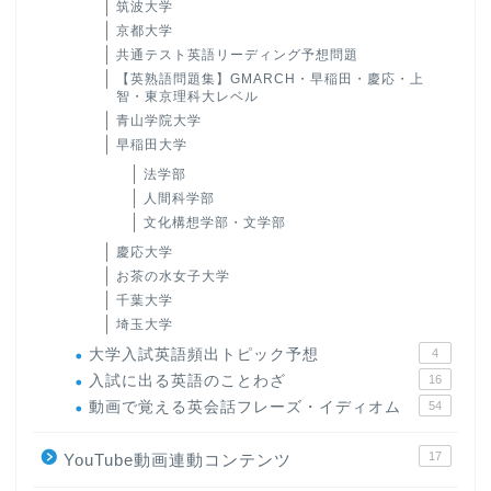
筑波大学
京都大学
共通テスト英語リーディング予想問題
【英熟語問題集】GMARCH・早稲田・慶応・上
智・東京理科大レベル
青山学院大学
早稲田大学
法学部
人間科学部
文化構想学部・文学部
慶応大学
お茶の水女子大学
千葉大学
埼玉大学
大学入試英語頻出トピック予想
4
入試に出る英語のことわざ
16
動画で覚える英会話フレーズ・イディオム
54
17
YouTube動画連動コンテンツ