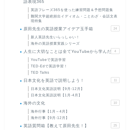
語表現365
英語フレーズ365を使った練習問題＆予想問題集
難関大学超絶頻出イディオム・ことわざ・会話文表
現特集
原田先生の英語授業アイデア玉手箱
24
新人英語先生いらっしゃい！
海外の英語授業実践シリーズ
人生に大切なことは全てYouTubeから学んだ
4
YouTubeで英語学習
TED-Edで英語学習！
TED Talks
日本文化を英語で説明しよう！
11
日本文化英語説明【9月-12月】
日本文化英語説明【1月-4月】
海外の文化
10
海外行事【1月～4月】
海外行事【9月-12月】
英語質問箱【教えて原田先生！】
25