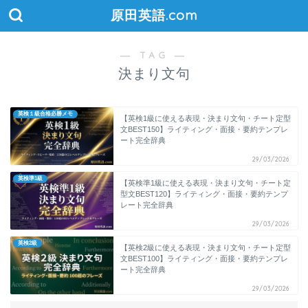
原田英語.com
― TAG ―
決まり文句
英検１級合格必勝メモ
【英検1級に使える表現・決まり文句・チート定型
文BEST150】ライティング・面接・要約テンプレ
ート完全辞典
29/03/2026
英検準1級
【英検準1級に使える表現・決まり文句・チート定
型文BEST120】ライティング・面接・要約テンプ
レート完全辞典
29/03/2026
英検2級
【英検2級に使える表現・決まり文句・チート定型
文BEST100】ライティング・面接・要約テンプレ
ート完全辞典
29/03/2026