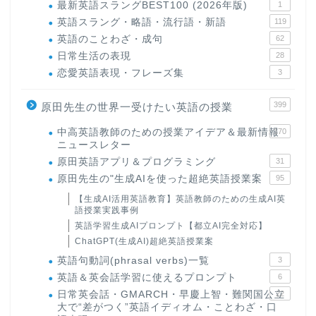
最新英語スラングBEST100 (2026年版)
1
英語スラング・略語・流行語・新語
119
英語のことわざ・成句
62
日常生活の表現
28
恋愛英語表現・フレーズ集
3
399
原田先生の世界一受けたい英語の授業
中高英語教師のための授業アイデア＆最新情報
170
ニュースレター
原田英語アプリ＆プログラミング
31
原田先生の"生成AIを使った超絶英語授業案
95
【生成AI活用英語教育】英語教師のための生成AI英
語授業実践事例
英語学習生成AIプロンプト【都立AI完全対応】
ChatGPT(生成AI)超絶英語授業案
英語句動詞(phrasal verbs)一覧
3
英語＆英会話学習に使えるプロンプト
6
日常英会話・GMARCH・早慶上智・難関国公立
22
大で“差がつく”英語イディオム・ことわざ・口