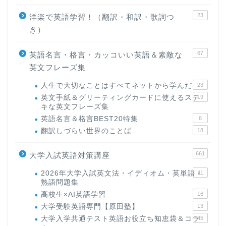
23
洋楽で英語学習！（翻訳・和訳・歌詞つ
き）
67
英語名言・格言・カッコいい英語＆素敵な
英文フレーズ集
人生で大切なことはすべてネットから学んだ
23
英文手紙＆グリーティングカードに使えるステ
19
キな英文フレーズ集
英語名言＆格言BEST20特集
6
翻訳しづらい世界のことば
18
661
大学入試英語対策講座
2026年大学入試英文法・イディオム・英単語・
11
熟語問題集
高校生×AI英語学習
16
大学受験英語専門【原田塾】
13
大学入学共通テスト英語お役立ち知恵袋＆コラ
45