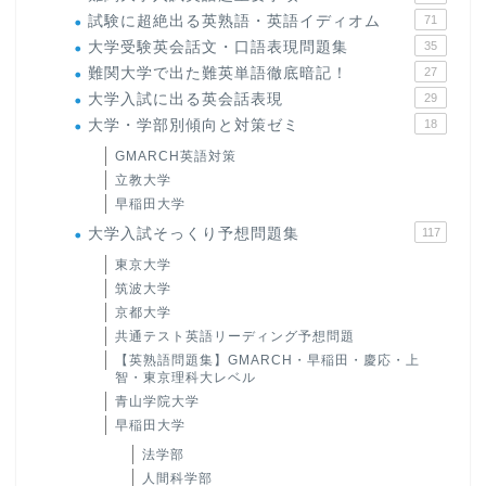
試験に超絶出る英熟語・英語イディオム
71
大学受験英会話文・口語表現問題集
35
難関大学で出た難英単語徹底暗記！
27
大学入試に出る英会話表現
29
大学・学部別傾向と対策ゼミ
18
GMARCH英語対策
立教大学
早稲田大学
大学入試そっくり予想問題集
117
東京大学
筑波大学
京都大学
共通テスト英語リーディング予想問題
【英熟語問題集】GMARCH・早稲田・慶応・上
智・東京理科大レベル
青山学院大学
早稲田大学
法学部
人間科学部