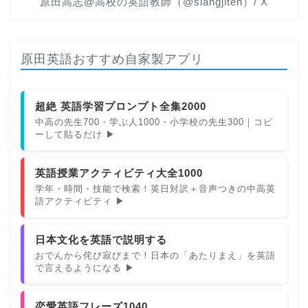
原田高志@高校の英語教師（@slangjiten）/ X
原田英語おすすめ自家製アプリ
超絶 英語学習プロンプト全集2000
中高の先生700・学ぶ人1000・小学校の先生300｜コピ
ーして貼るだけ ▶
英語授業アクティビティ大全1000
学年・時間・技能で検索！英日対訳＋音声つきの中高英
語アクティビティ ▶
日本文化を英語で説明する
おでんから侘び寂びまで！日本の「あたりまえ」を英語
で言えるようになる ▶
恋愛英語フレーズ1040