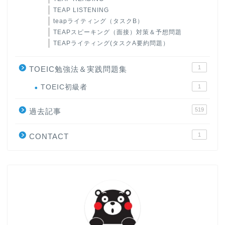
TEAP LISTENING
teapライティング（タスクB）
TEAPスピーキング（面接）対策＆予想問題
TEAPライティング(タスクA要約問題）
1
TOEIC勉強法＆実践問題集
ホーム
TOEIC初級者
1
519
原田高志の”ほぼ日刊”英語
過去記事
学習＆大学入試英語コラム
1
CONTACT
“シン”・英会話スピード表
現
大学入試英語対策講座
英語名言・格言・カッコい