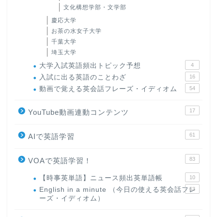
文化構想学部・文学部
慶応大学
お茶の水女子大学
千葉大学
埼玉大学
大学入試英語頻出トピック予想
4
入試に出る英語のことわざ
16
動画で覚える英会話フレーズ・イディオム
54
17
YouTube動画連動コンテンツ
61
AIで英語学習
83
VOAで英語学習！
【時事英単語】ニュース頻出英単語帳
10
English in a minute （今日の使える英会話フレ
63
ーズ・イディオム）