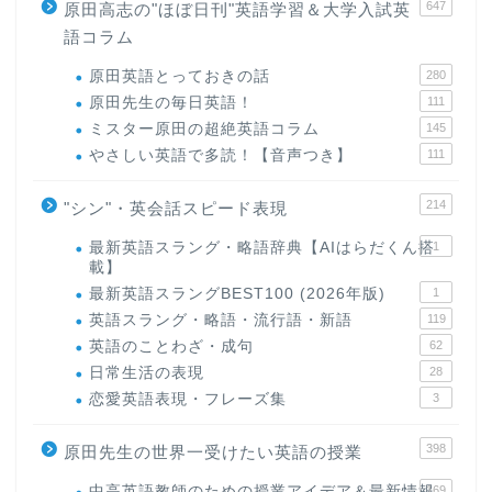
647
原田高志の"ほぼ日刊"英語学習＆大学入試英
語コラム
原田英語とっておきの話
280
原田先生の毎日英語！
111
ミスター原田の超絶英語コラム
145
やさしい英語で多読！【音声つき】
111
214
"シン"・英会話スピード表現
最新英語スラング・略語辞典【AIはらだくん搭
1
載】
最新英語スラングBEST100 (2026年版)
1
英語スラング・略語・流行語・新語
119
英語のことわざ・成句
62
日常生活の表現
28
恋愛英語表現・フレーズ集
3
398
原田先生の世界一受けたい英語の授業
中高英語教師のための授業アイデア＆最新情報
169