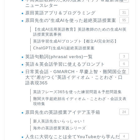
ニュースレター
原田英語アプリ＆プログラミング
31
原田先生の"生成AIを使った超絶英語授業案
95
【生成AI活用英語教育】英語教師のための生成AI英
語授業実践事例
英語学習生成AIプロンプト【都立AI完全対応】
ChatGPT(生成AI)超絶英語授業案
英語句動詞(phrasal verbs)一覧
3
英語＆英会話学習に使えるプロンプト
6
日常英会話・GMARCH・早慶上智・難関国公立
22
大で“差がつく”英語イディオム・ことわざ・口
語表現365
英語フレーズ365を使った練習問題＆予想問題集
難関大学超絶頻出イディオム・ことわざ・会話文表
現特集
原田先生の英語授業アイデア玉手箱
24
新人英語先生いらっしゃい！
海外の英語授業実践シリーズ
人生に大切なことは全てYouTubeから学んだ
4