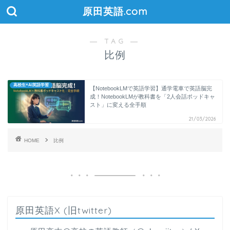
原田英語.com
― TAG ―
比例
高校生×AI英語学習
【NotebookLMで英語学習】通学電車で英語脳完
成！NotebookLMが教科書を「2人会話ポッドキャ
スト」に変える全手順
21/03/2026
HOME
比例
原田英語X (旧twitter)