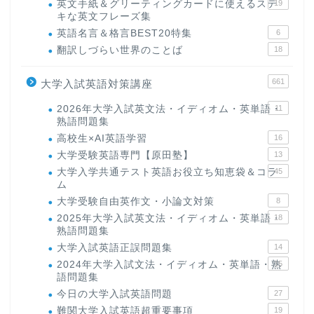
英文手紙＆グリーティングカードに使えるステ
19
キな英文フレーズ集
英語名言＆格言BEST20特集
6
翻訳しづらい世界のことば
18
661
大学入試英語対策講座
2026年大学入試英文法・イディオム・英単語・
11
熟語問題集
高校生×AI英語学習
16
大学受験英語専門【原田塾】
13
大学入学共通テスト英語お役立ち知恵袋＆コラ
45
ム
大学受験自由英作文・小論文対策
8
2025年大学入試英文法・イディオム・英単語・
18
熟語問題集
大学入試英語正誤問題集
14
2024年大学入試文法・イディオム・英単語・熟
15
語問題集
今日の大学入試英語問題
27
難関大学入試英語超重要事項
19