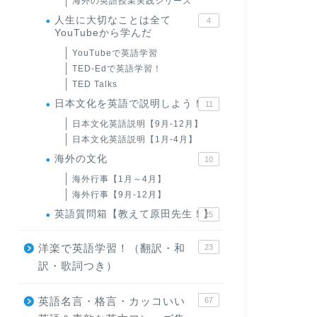
海外の英語授業実践シリーズ
人生に大切なことは全て
4
YouTubeから学んだ
YouTubeで英語学習
TED-Edで英語学習！
TED Talks
日本文化を英語で説明しよう！
11
日本文化英語説明【9月-12月】
日本文化英語説明【1月-4月】
海外の文化
10
海外行事【1月～4月】
海外行事【9月-12月】
英語質問箱【教えて原田先生！】
25
洋楽で英語学習！（翻訳・和
23
訳・歌詞つき）
英語名言・格言・カッコいい
67