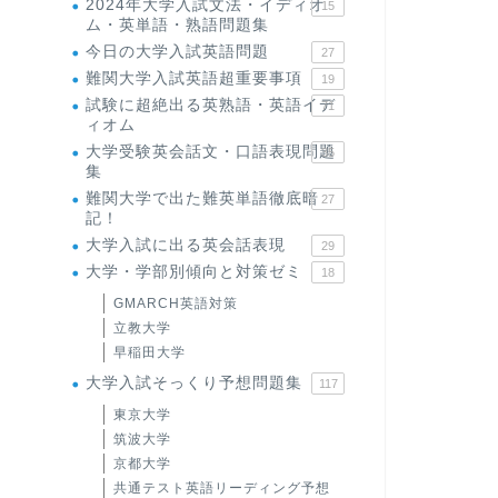
2024年大学入試文法・イディオ
15
ム・英単語・熟語問題集
今日の大学入試英語問題
27
難関大学入試英語超重要事項
19
試験に超絶出る英熟語・英語イデ
71
ィオム
大学受験英会話文・口語表現問題
35
集
難関大学で出た難英単語徹底暗
27
記！
大学入試に出る英会話表現
29
大学・学部別傾向と対策ゼミ
18
GMARCH英語対策
立教大学
早稲田大学
大学入試そっくり予想問題集
117
東京大学
筑波大学
京都大学
共通テスト英語リーディング予想