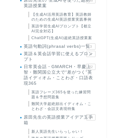
原田先生の"生成AIを使った超絶
95
英語授業案
【生成AI活用英語教育】英語教師
のための生成AI英語授業実践事例
英語学習生成AIプロンプト【都立
AI完全対応】
ChatGPT(生成AI)超絶英語授業案
英語句動詞(phrasal verbs)一覧
3
英語＆英会話学習に使えるプロン
6
プト
日常英会話・GMARCH・早慶上
22
智・難関国公立大で“差がつく”英
語イディオム・ことわざ・口語表
現365
英語フレーズ365を使った練習問
題＆予想問題集
難関大学超絶頻出イディオム・こ
とわざ・会話文表現特集
原田先生の英語授業アイデア玉手
24
箱
新人英語先生いらっしゃい！