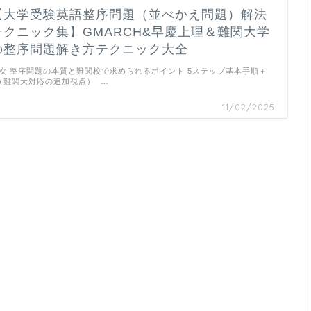
【大学受験英語整序問題（並べかえ問題）解法
テクニック集】GMARCH&早慶上理＆難関大学
の整序問題解き方テクニック大全
次 整序問題の本質と難関校で求められるポイント 5ステップ基本手順＋
（難関大対応の追加視点） …
11/02/2025