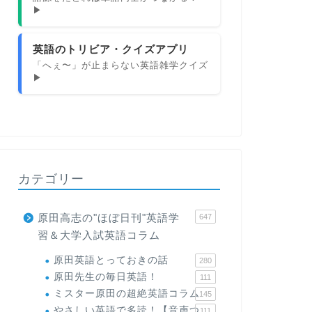
▶
英語のトリビア・クイズアプリ
「へぇ〜」が止まらない英語雑学クイズ
▶
カテゴリー
原田高志の"ほぼ日刊"英語学
647
習＆大学入試英語コラム
原田英語とっておきの話
280
原田先生の毎日英語！
111
ミスター原田の超絶英語コラム
145
やさしい英語で多読！【音声つ
111