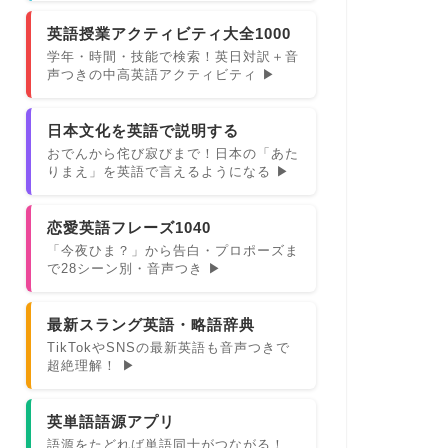
英語授業アクティビティ大全1000
学年・時間・技能で検索！英日対訳＋音
声つきの中高英語アクティビティ ▶
日本文化を英語で説明する
おでんから侘び寂びまで！日本の「あた
りまえ」を英語で言えるようになる ▶
恋愛英語フレーズ1040
「今夜ひま？」から告白・プロポーズま
で28シーン別・音声つき ▶
最新スラング英語・略語辞典
TikTokやSNSの最新英語も音声つきで
超絶理解！ ▶
英単語語源アプリ
語源をたどれば単語同士がつながる！