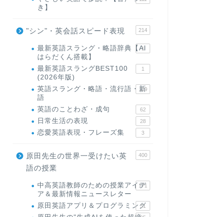
き】
"シン"・英会話スピード表現
214
最新英語スラング・略語辞典【AI
1
はらだくん搭載】
最新英語スラングBEST100
1
(2026年版)
英語スラング・略語・流行語・新
119
語
英語のことわざ・成句
62
日常生活の表現
28
恋愛英語表現・フレーズ集
3
原田先生の世界一受けたい英
400
語の授業
中高英語教師のための授業アイデ
171
ア＆最新情報ニュースレター
原田英語アプリ＆プログラミング
31