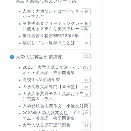
英語＆素敵な英文フレーズ集
人生で大切なことはすべてネット
23
から学んだ
英文手紙＆グリーティングカード
19
に使えるステキな英文フレーズ集
英語名言＆格言BEST20特集
6
翻訳しづらい世界のことば
18
大学入試英語対策講座
661
2026年大学入試英文法・イディ
11
オム・英単語・熟語問題集
高校生×AI英語学習
16
大学受験英語専門【原田塾】
13
大学入学共通テスト英語お役立ち
45
知恵袋＆コラム
大学受験自由英作文・小論文対策
8
2025年大学入試英文法・イディ
18
オム・英単語・熟語問題集
大学入試英語正誤問題集
14