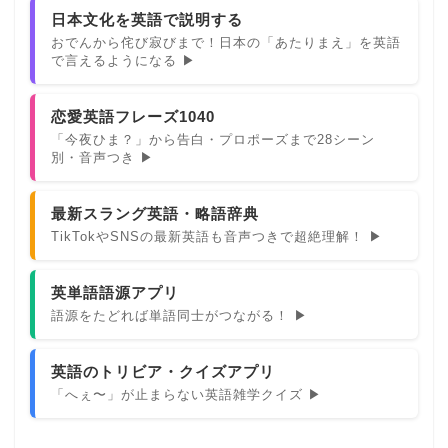
日本文化を英語で説明する
おでんから侘び寂びまで！日本の「あたりまえ」を英語
で言えるようになる ▶
恋愛英語フレーズ1040
「今夜ひま？」から告白・プロポーズまで28シーン
別・音声つき ▶
最新スラング英語・略語辞典
TikTokやSNSの最新英語も音声つきで超絶理解！ ▶
英単語語源アプリ
語源をたどれば単語同士がつながる！ ▶
英語のトリビア・クイズアプリ
「へぇ〜」が止まらない英語雑学クイズ ▶