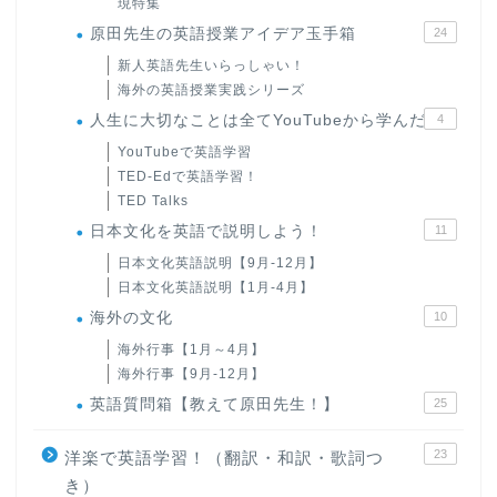
現特集
原田先生の英語授業アイデア玉手箱
24
新人英語先生いらっしゃい！
海外の英語授業実践シリーズ
人生に大切なことは全てYouTubeから学んだ
4
YouTubeで英語学習
TED-Edで英語学習！
TED Talks
日本文化を英語で説明しよう！
11
日本文化英語説明【9月-12月】
日本文化英語説明【1月-4月】
海外の文化
10
海外行事【1月～4月】
海外行事【9月-12月】
英語質問箱【教えて原田先生！】
25
23
洋楽で英語学習！（翻訳・和訳・歌詞つ
き）