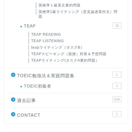
英検準１級英文要約問題
英検準1級ライティング（意見論述英作文）問
題
TEAP
15
TEAP READING
TEAP LISTENING
teapライティング（タスクB）
TEAPスピーキング（面接）対策＆予想問題
TEAPライティング(タスクA要約問題）
1
TOEIC勉強法＆実践問題集
ホーム
TOEIC初級者
1
519
原田高志の”ほぼ日刊”英語
過去記事
学習＆大学入試英語コラム
1
CONTACT
“シン”・英会話スピード表
現