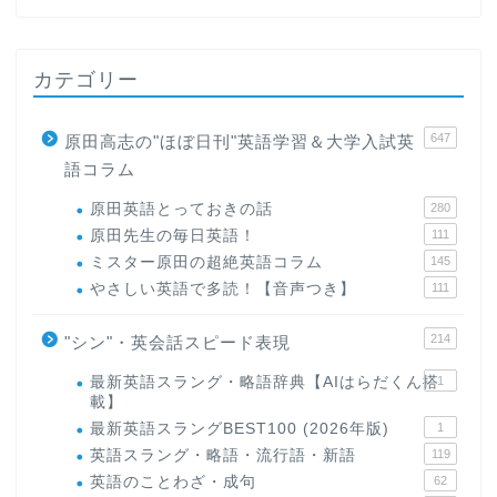
カテゴリー
647
原田高志の"ほぼ日刊"英語学習＆大学入試英
語コラム
原田英語とっておきの話
280
原田先生の毎日英語！
111
ミスター原田の超絶英語コラム
145
やさしい英語で多読！【音声つき】
111
214
"シン"・英会話スピード表現
最新英語スラング・略語辞典【AIはらだくん搭
1
載】
最新英語スラングBEST100 (2026年版)
1
英語スラング・略語・流行語・新語
119
英語のことわざ・成句
62