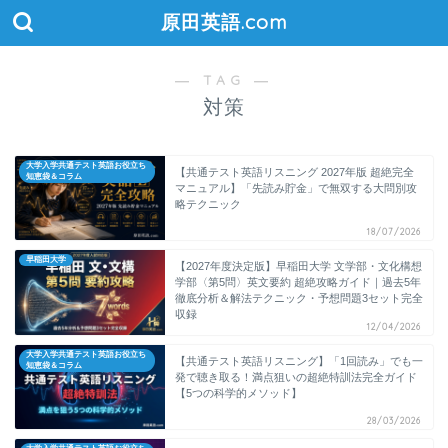
原田英語.com
― TAG ―
対策
大学入学共通テスト英語お役立ち
【共通テスト英語リスニング 2027年版 超絶完全
知恵袋＆コラム
マニュアル】「先読み貯金」で無双する大問別攻
略テクニック
18/07/2026
早稲田大学
【2027年度決定版】早稲田大学 文学部・文化構想
学部〈第5問〉英文要約 超絶攻略ガイド｜過去5年
徹底分析＆解法テクニック・予想問題3セット完全
収録
12/04/2026
大学入学共通テスト英語お役立ち
【共通テスト英語リスニング】「1回読み」でも一
知恵袋＆コラム
発で聴き取る！満点狙いの超絶特訓法完全ガイド
【5つの科学的メソッド】
28/03/2026