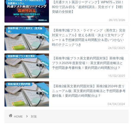
大学入学共通テスト英語お役立ち
【共通テスト英語リーディング】WPM75→150！
知恵袋＆コラム
80分で読み切る「超絶特訓法」完全ガイド【9割
突破の全技術】
28/03/2026
英検準2級プラス英作文（意見論
【英検準2級プラス・ライティング（英作文）完全
述）
対策マニュアル】使える表現・決まり文句テンプ
レート＆予想練習問題＆時間配分＆思いつかない
時のテクニックつき
24/02/2025
英検準2級プラス英文要約
【英検準2級プラス英文要約問題対策】英検準2級
プラス2025年度新登場！: 英文要約問題攻略法と
予想問題参考書特集！要約問題の時間配分は？
15/02/2025
英検2級英文要約問題
【英検2級英文要約問題対策】英検2級2024年度リ
ニューアル版: 英文要約問題攻略法と予想問題参考
書特集！要約問題の時間配分は？
04/04/2024
HOME
対策