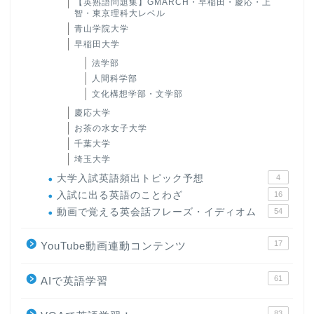
【英熟語問題集】GMARCH・早稲田・慶応・上
智・東京理科大レベル
青山学院大学
早稲田大学
法学部
人間科学部
文化構想学部・文学部
慶応大学
お茶の水女子大学
千葉大学
埼玉大学
大学入試英語頻出トピック予想
4
入試に出る英語のことわざ
16
動画で覚える英会話フレーズ・イディオム
54
17
YouTube動画連動コンテンツ
61
AIで英語学習
83