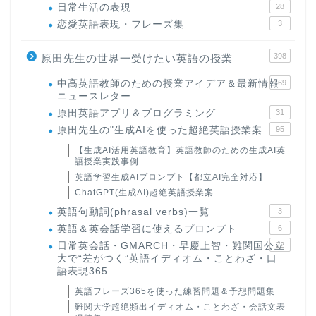
日常生活の表現
28
恋愛英語表現・フレーズ集
3
398
原田先生の世界一受けたい英語の授業
中高英語教師のための授業アイデア＆最新情報
169
ニュースレター
原田英語アプリ＆プログラミング
31
原田先生の"生成AIを使った超絶英語授業案
95
【生成AI活用英語教育】英語教師のための生成AI英
語授業実践事例
英語学習生成AIプロンプト【都立AI完全対応】
ChatGPT(生成AI)超絶英語授業案
英語句動詞(phrasal verbs)一覧
3
英語＆英会話学習に使えるプロンプト
6
日常英会話・GMARCH・早慶上智・難関国公立
22
大で“差がつく”英語イディオム・ことわざ・口
語表現365
英語フレーズ365を使った練習問題＆予想問題集
難関大学超絶頻出イディオム・ことわざ・会話文表