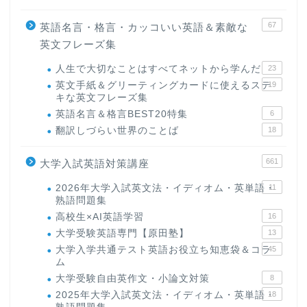
67
英語名言・格言・カッコいい英語＆素敵な
英文フレーズ集
人生で大切なことはすべてネットから学んだ
23
英文手紙＆グリーティングカードに使えるステ
19
キな英文フレーズ集
英語名言＆格言BEST20特集
6
翻訳しづらい世界のことば
18
661
大学入試英語対策講座
2026年大学入試英文法・イディオム・英単語・
11
熟語問題集
高校生×AI英語学習
16
大学受験英語専門【原田塾】
13
大学入学共通テスト英語お役立ち知恵袋＆コラ
45
ム
大学受験自由英作文・小論文対策
8
2025年大学入試英文法・イディオム・英単語・
18