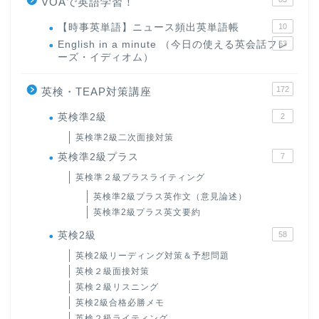
VOAで英語学習！
【時事英単語】ニュース頻出英単語帳
10
English in a minute （今日の使える英会話フレ
63
ーズ・イディオム）
172
英検・TEAP対策講座
英検準2級
2
英検準2級二次面接対策
英検準2級プラス
7
英検準２級プラスライティング
英検準2級プラス英作文（意見論述）
英検準2級プラス英文要約
英検2級
58
英検2級リーディング対策＆予想問題
英検２級面接対策
英検２級リスニング
英検2級合格必勝メモ
英検２級ライティング