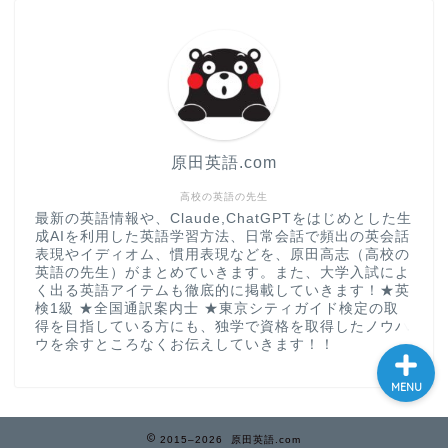
大学入試英語対策講座
英語名言・格言・カッコい
い英語＆素敵な英文フレー
ズ集
原田英語.com
過去記事
高校の英語の先生
最新の英語情報や、Claude,ChatGPTをはじめとした生
成AIを利用した英語学習方法、日常会話で頻出の英会話
CONTACT
表現やイディオム、慣用表現などを、原田高志（高校の
英語の先生）がまとめていきます。また、大学入試によ
く出る英語アイテムも徹底的に掲載していきます！★英
検1級 ★全国通訳案内士 ★東京シティガイド検定の取
得を目指している方にも、独学で資格を取得したノウハ
ウを余すところなくお伝えしていきます！！
MENU
2015–2026 原田英語.com