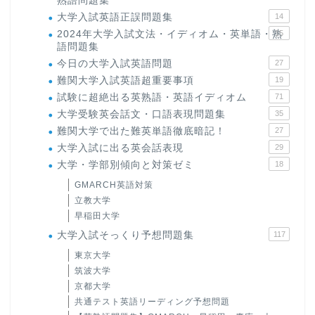
熟語問題集
大学入試英語正誤問題集
14
2024年大学入試文法・イディオム・英単語・熟
15
語問題集
今日の大学入試英語問題
27
難関大学入試英語超重要事項
19
試験に超絶出る英熟語・英語イディオム
71
大学受験英会話文・口語表現問題集
35
難関大学で出た難英単語徹底暗記！
27
大学入試に出る英会話表現
29
大学・学部別傾向と対策ゼミ
18
GMARCH英語対策
立教大学
早稲田大学
大学入試そっくり予想問題集
117
東京大学
筑波大学
京都大学
共通テスト英語リーディング予想問題