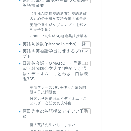
原田先生の"生成AIを使った超絶
95
英語授業案
【生成AI活用英語教育】英語教師
のための生成AI英語授業実践事例
英語学習生成AIプロンプト【都立
AI完全対応】
ChatGPT(生成AI)超絶英語授業案
英語句動詞(phrasal verbs)一覧
3
英語＆英会話学習に使えるプロン
6
プト
日常英会話・GMARCH・早慶上
22
智・難関国公立大で“差がつく”英
語イディオム・ことわざ・口語表
現365
英語フレーズ365を使った練習問
題＆予想問題集
難関大学超絶頻出イディオム・こ
とわざ・会話文表現特集
原田先生の英語授業アイデア玉手
24
箱
新人英語先生いらっしゃい！