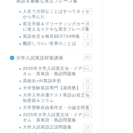
英語＆素敵な英文フレーズ集
人生で大切なことはすべてネット
23
から学んだ
英文手紙＆グリーティングカード
19
に使えるステキな英文フレーズ集
英語名言＆格言BEST20特集
6
翻訳しづらい世界のことば
18
大学入試英語対策講座
661
2026年大学入試英文法・イディ
11
オム・英単語・熟語問題集
高校生×AI英語学習
16
大学受験英語専門【原田塾】
13
大学入学共通テスト英語お役立ち
45
知恵袋＆コラム
大学受験自由英作文・小論文対策
8
2025年大学入試英文法・イディ
18
オム・英単語・熟語問題集
大学入試英語正誤問題集
14