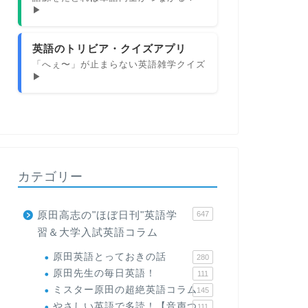
▶
英語のトリビア・クイズアプリ
「へぇ〜」が止まらない英語雑学クイズ
▶
カテゴリー
原田高志の"ほぼ日刊"英語学
647
習＆大学入試英語コラム
原田英語とっておきの話
280
原田先生の毎日英語！
111
ミスター原田の超絶英語コラム
145
やさしい英語で多読！【音声つ
111