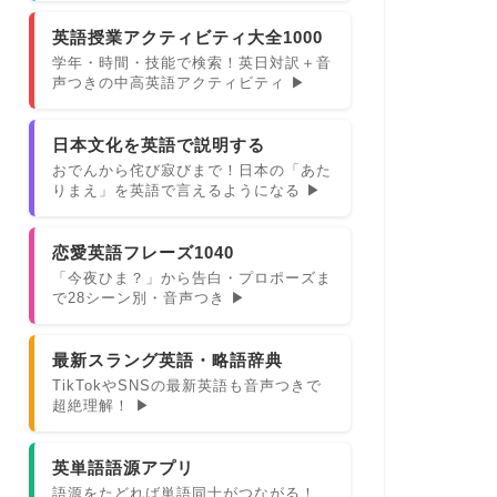
英語授業アクティビティ大全1000
学年・時間・技能で検索！英日対訳＋音
声つきの中高英語アクティビティ ▶
日本文化を英語で説明する
おでんから侘び寂びまで！日本の「あた
りまえ」を英語で言えるようになる ▶
恋愛英語フレーズ1040
「今夜ひま？」から告白・プロポーズま
で28シーン別・音声つき ▶
最新スラング英語・略語辞典
TikTokやSNSの最新英語も音声つきで
超絶理解！ ▶
英単語語源アプリ
語源をたどれば単語同士がつながる！