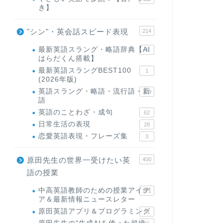
き】
"シン"・英会話スピード表現
214
最新英語スラング・略語辞典【AI
1
はらだくん搭載】
最新英語スラングBEST100
1
(2026年版)
英語スラング・略語・流行語・新
119
語
英語のことわざ・成句
62
日常生活の表現
28
恋愛英語表現・フレーズ集
3
原田先生の世界一受けたい英
400
語の授業
中高英語教師のための授業アイデ
171
ア＆最新情報ニュースレター
原田英語アプリ＆プログラミング
31