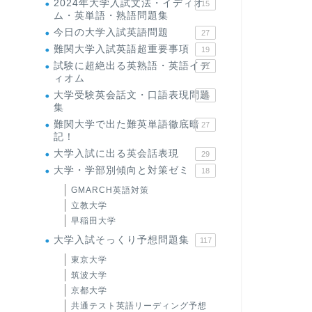
2024年大学入試文法・イディオ
15
ム・英単語・熟語問題集
今日の大学入試英語問題
27
難関大学入試英語超重要事項
19
試験に超絶出る英熟語・英語イデ
71
ィオム
大学受験英会話文・口語表現問題
35
集
難関大学で出た難英単語徹底暗
27
記！
大学入試に出る英会話表現
29
大学・学部別傾向と対策ゼミ
18
GMARCH英語対策
立教大学
早稲田大学
大学入試そっくり予想問題集
117
東京大学
筑波大学
京都大学
共通テスト英語リーディング予想