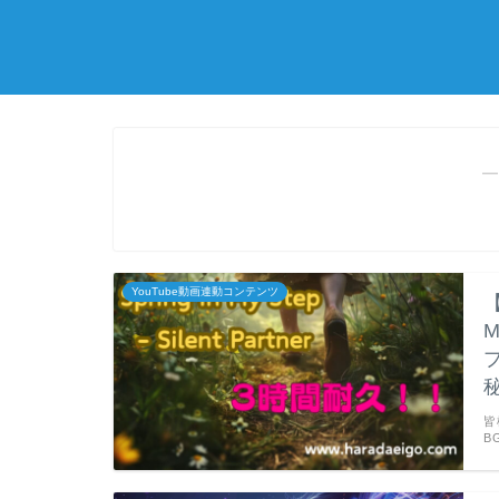
―
YouTube動画連動コンテンツ
【
皆
B