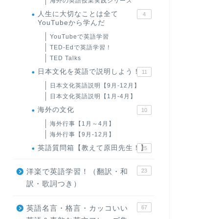
海外の英語授業実践シリーズ
人生に大切なことは全て
4
YouTubeから学んだ
YouTubeで英語学習
TED-Edで英語学習！
TED Talks
日本文化を英語で説明しよう！
11
日本文化英語説明【9月-12月】
日本文化英語説明【1月-4月】
海外の文化
10
海外行事【1月～4月】
海外行事【9月-12月】
英語質問箱【教えて原田先生！】
25
洋楽で英語学習！（翻訳・和
23
訳・歌詞つき）
英語名言・格言・カッコいい
67