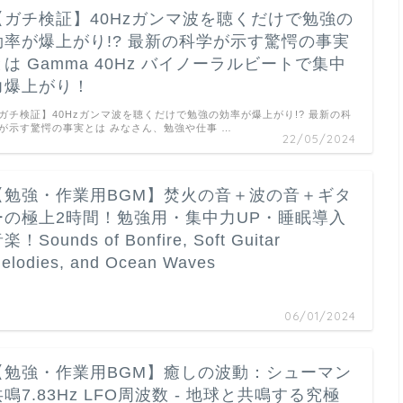
【ガチ検証】40Hzガンマ波を聴くだけで勉強の
効率が爆上がり!? 最新の科学が示す驚愕の事実
とは Gamma 40Hz バイノーラルビートで集中
力爆上がり！
ガチ検証】40Hzガンマ波を聴くだけで勉強の効率が爆上がり!? 最新の科
が示す驚愕の事実とは みなさん、勉強や仕事 …
22/05/2024
【勉強・作業用BGM】焚火の音＋波の音＋ギタ
ーの極上2時間！勉強用・集中力UP・睡眠導入
楽！Sounds of Bonfire, Soft Guitar
elodies, and Ocean Waves
…
06/01/2024
【勉強・作業用BGM】癒しの波動：シューマン
共鳴7.83Hz LFO周波数 - 地球と共鳴する究極